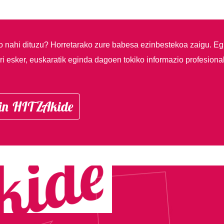
so nahi dituzu?
Horretarako zure babesa ezinbestekoa zaigu. Eg
i esker, euskaratik eginda dagoen tokiko informazio profesiona
in HITZAkide