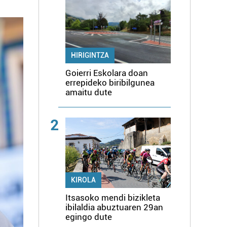
HIRIGINTZA
Goierri Eskolara doan
errepideko biribilgunea
amaitu dute
2
KIROLA
Itsasoko mendi bizikleta
ibilaldia abuztuaren 29an
egingo dute