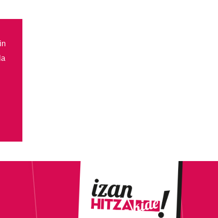
in
la