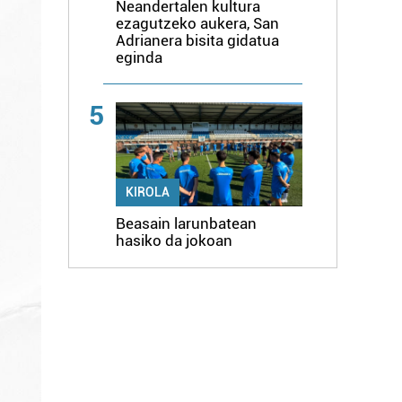
Neandertalen kultura
ezagutzeko aukera, San
Adrianera bisita gidatua
eginda
5
KIROLA
Beasain larunbatean
hasiko da jokoan