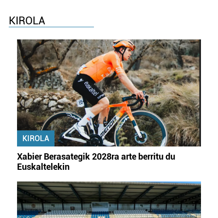
KIROLA
KIROLA
Xabier Berasategik 2028ra arte berritu du
Euskaltelekin