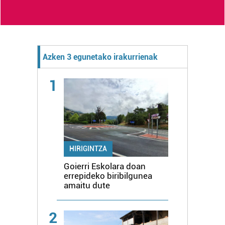
Azken 3 egunetako irakurrienak
1
HIRIGINTZA
Goierri Eskolara doan
errepideko biribilgunea
amaitu dute
2