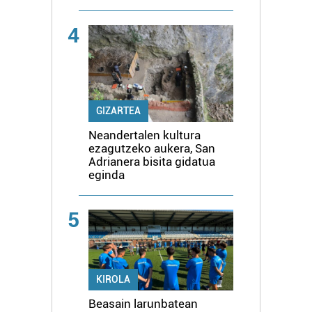
4
GIZARTEA
Neandertalen kultura
ezagutzeko aukera, San
Adrianera bisita gidatua
eginda
5
KIROLA
Beasain larunbatean