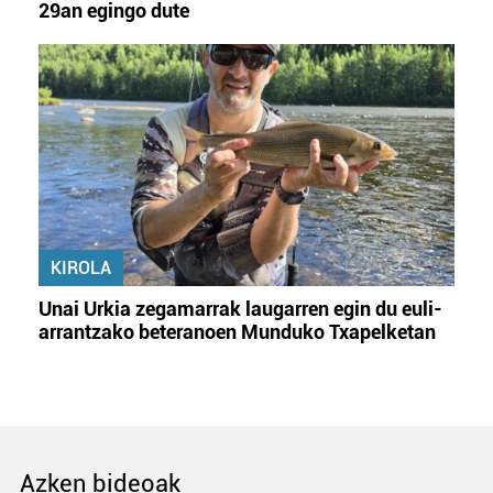
29an egingo dute
KIROLA
Unai Urkia zegamarrak laugarren egin du euli-
arrantzako beteranoen Munduko Txapelketan
Azken bideoak