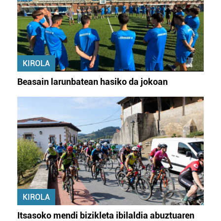
KIROLA
Beasain larunbatean hasiko da jokoan
KIROLA
Itsasoko mendi bizikleta ibilaldia abuztuaren