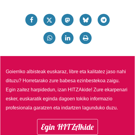
Goierriko albisteak euskaraz, libre eta kalitatez jaso nahi
dituzu?
Horretarako zure babesa ezinbestekoa zaigu.
Egin zaitez harpidedun, izan HITZAkide!
Zure ekarpenari
esker, euskaratik eginda dagoen tokiko informazio
profesionala garatzen eta indartzen lagunduko duzu.
Egin HITZAkide