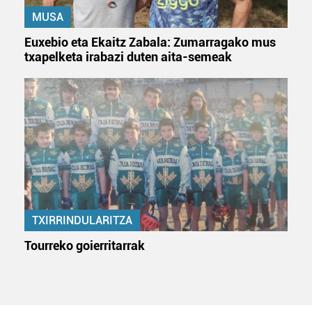
irakurri
MUSA
Euxebio eta Ekaitz Zabala: Zumarragako mus
txapelketa irabazi duten aita-semeak
TXIRRINDULARITZA
Tourreko goierritarrak