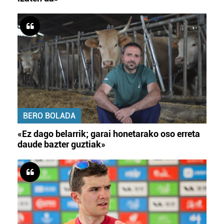
BERO BOLADA
«Ez dago belarrik; garai honetarako oso erreta
daude bazter guztiak»