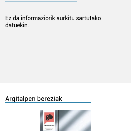
Ez da informaziorik aurkitu sartutako
datuekin.
Argitalpen bereziak