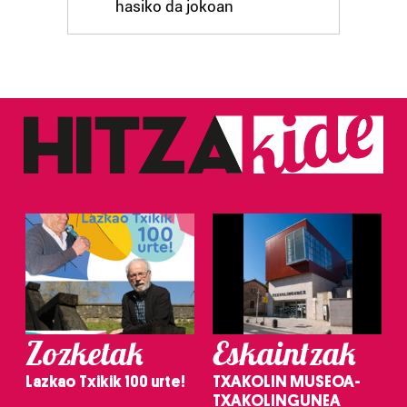
hasiko da jokoan
Zozketak
Eskaintzak
Lazkao Txikik 100 urte!
TXAKOLIN MUSEOA-
TXAKOLINGUNEA