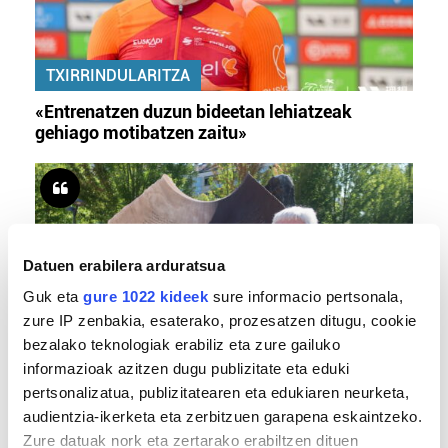
TXIRRINDULARITZA
«Entrenatzen duzun bideetan lehiatzeak
gehiago motibatzen zaitu»
Datuen erabilera arduratsua
Guk eta
gure 1022 kideek
sure informacio pertsonala,
zure IP zenbakia, esaterako, prozesatzen ditugu, cookie
bezalako teknologiak erabiliz eta zure gailuko
MEMORIA HISTORIKOA
informazioak azitzen dugu publizitate eta eduki
pertsonalizatua, publizitatearen eta edukiaren neurketa,
«Gai tabua izan da etxe gehienetan, jendeak
audientzia-ikerketa eta zerbitzuen garapena eskaintzeko.
azkeneko momentuan hitz egin du»
Zure datuak nork eta zertarako erabiltzen dituen