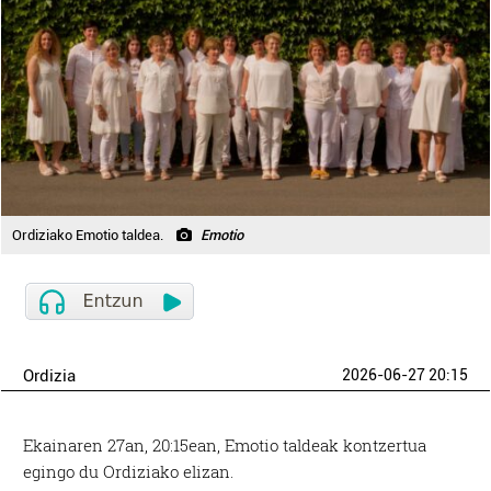
Ordiziako Emotio taldea.
Emotio
Ordizia
2026-06-27 20:15
Ekainaren 27an, 20:15ean, Emotio taldeak kontzertua
egingo du Ordiziako elizan.