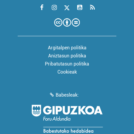
Argitalpen politika
Aniztasun politika
Pribatutasun politika
Cookieak
Babesleak: