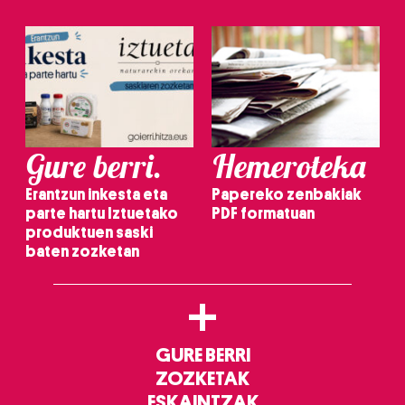
Gure berri.
Hemeroteka
Erantzun inkesta eta
Papereko zenbakiak
parte hartu Iztuetako
PDF formatuan
produktuen saski
baten zozketan
+
GURE BERRI
ZOZKETAK
ESKAINTZAK