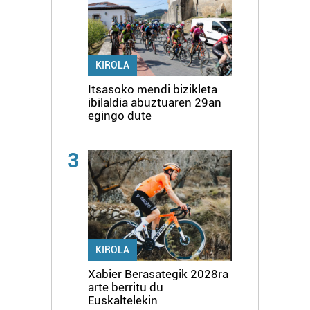
KIROLA
Itsasoko mendi bizikleta
ibilaldia abuztuaren 29an
egingo dute
3
KIROLA
Xabier Berasategik 2028ra
arte berritu du
Euskaltelekin