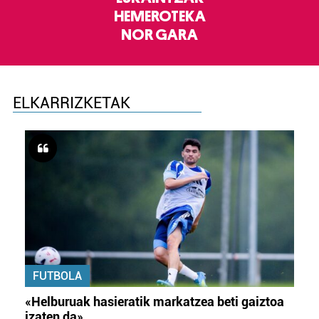
HEMEROTEKA
NOR GARA
ELKARRIZKETAK
FUTBOLA
«Helburuak hasieratik markatzea beti gaiztoa
izaten da»