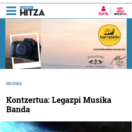
Sartu
MUSIKA
Kontzertua: Legazpi Musika
Banda