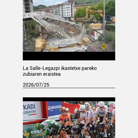
La Salle-Legazpi ikastetxe pareko
zubiaren eraistea
2026/07/25