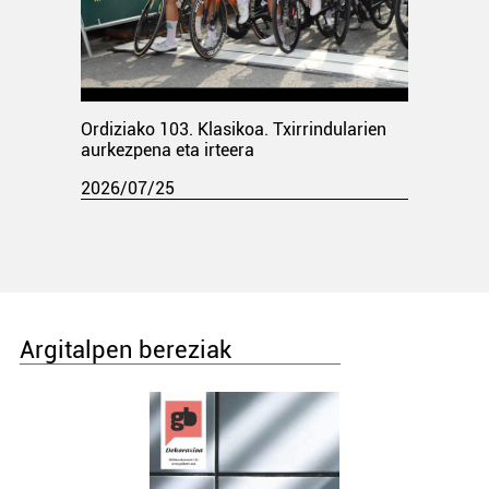
Ordiziako 103. Klasikoa. Txirrindularien
aurkezpena eta irteera
2026/07/25
Argitalpen bereziak