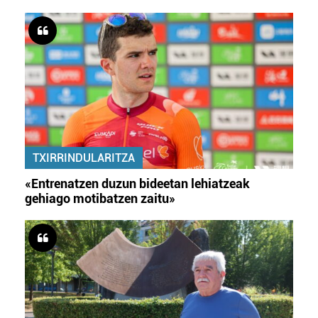
TXIRRINDULARITZA
«Entrenatzen duzun bideetan lehiatzeak
gehiago motibatzen zaitu»