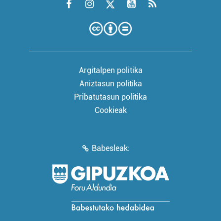
Argitalpen politika
Aniztasun politika
Pribatutasun politika
Cookieak
Babesleak: