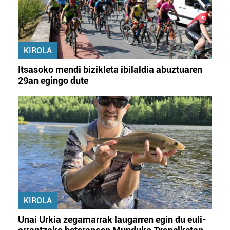
KIROLA
Itsasoko mendi bizikleta ibilaldia abuztuaren
29an egingo dute
KIROLA
Unai Urkia zegamarrak laugarren egin du euli-