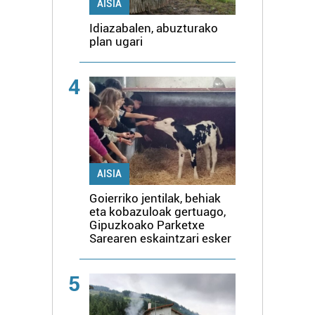
AISIA
Idiazabalen, abuzturako
plan ugari
4
AISIA
Goierriko jentilak, behiak
eta kobazuloak gertuago,
Gipuzkoako Parketxe
Sarearen eskaintzari esker
5