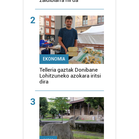
2
EKONOMIA
Telleria gaztak Donibane
Lohitzuneko azokara iritsi
dira
3