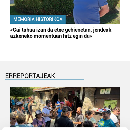
MEMORIA HISTORIKOA
«Gai tabua izan da etxe gehienetan, jendeak
azkeneko momentuan hitz egin du»
ERREPORTAJEAK