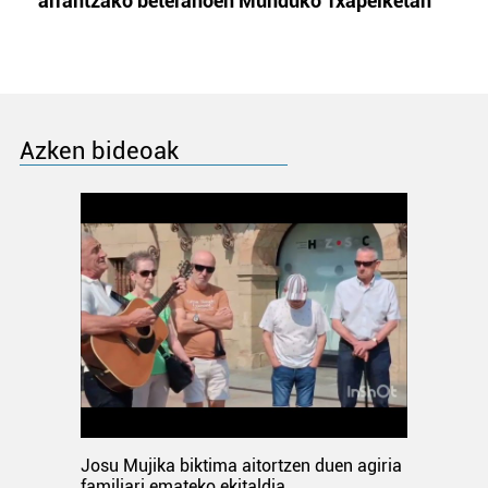
arrantzako beteranoen Munduko Txapelketan
Azken bideoak
Josu Mujika biktima aitortzen duen agiria
familiari emateko ekitaldia