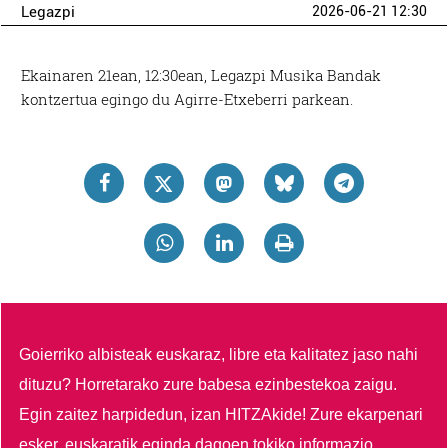
Legazpi
2026-06-21 12:30
Ekainaren 21ean, 12:30ean, Legazpi Musika Bandak
kontzertua egingo du Agirre-Etxeberri parkean.
Goierriko albisteak euskaraz, libre eta kalitatez jaso nahi
dituzu?
Horretarako zure babesa ezinbestekoa zaigu.
Egin zaitez harpidedun, izan HITZAkide!
Zure ekarpenari
esker, euskaratik eginda dagoen tokiko informazio