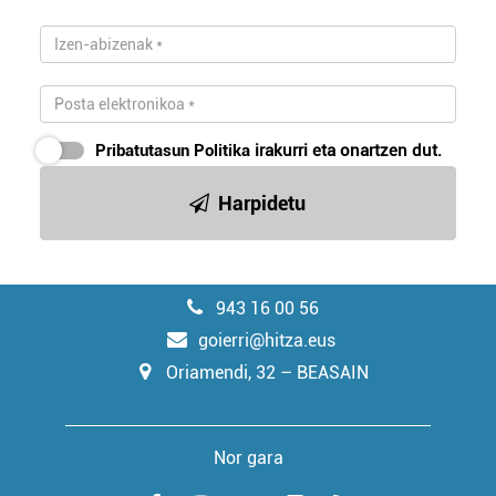
Pribatutasun Politika
irakurri eta onartzen dut.
Harpidetu
943 16 00 56
goierri@hitza.eus
Oriamendi, 32 – BEASAIN
Nor gara