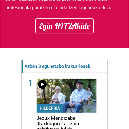
profesionala garatzen eta indartzen lagunduko duzu.
Egin HITZAkide
Azken 3 egunetako irakurrienak
1
HILBERRIA
Jexux Mendizabal
'Kaxkagorri' artzain
zaldibiarra hil da