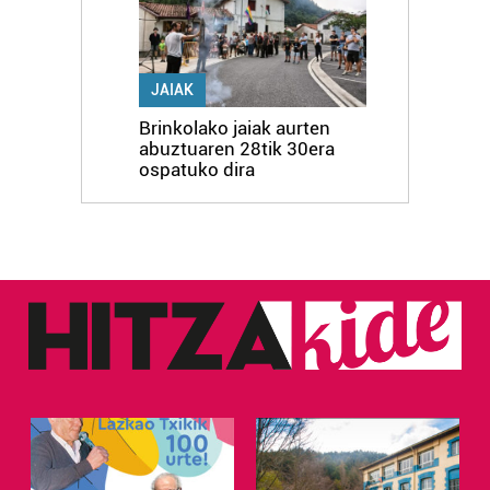
JAIAK
Brinkolako jaiak aurten
abuztuaren 28tik 30era
ospatuko dira