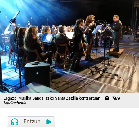
Legazpi Musika Banda iazko Santa Zezilia kontzertuan.
Tere
Madinabeitia