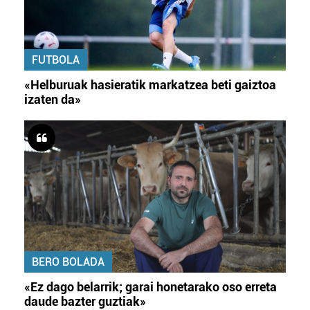
FUTBOLA
«Helburuak hasieratik markatzea beti gaiztoa
izaten da»
BERO BOLADA
«Ez dago belarrik; garai honetarako oso erreta
daude bazter guztiak»