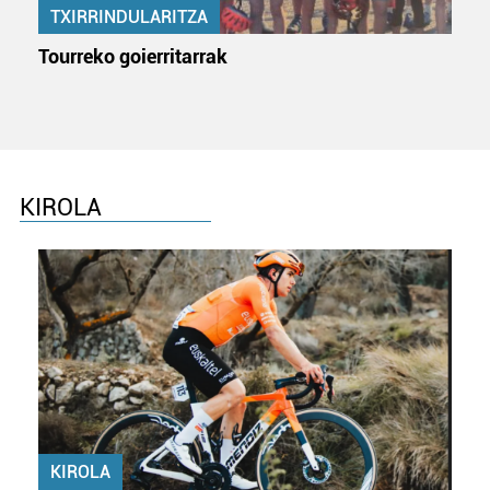
TXIRRINDULARITZA
buruzko informazio gehiago eta ezarri zure lehentasunak
datuen atalean. Edozein unetan alda edo ken dezakezu
Tourreko goierritarrak
zure baimena Cookieen adierazpenean.
Webgune honek cookie propioak eta hirugarrenen cookie-
fitxategiak erabiltzen ditu. Zure esperientzia eta
zerbitzuak hobetzeko asmoz, cookie teknologiaz
baliatzen gara. Ohar hau onartuz gero, teknologia hori
KIROLA
erabiltzeko baimen esplizitua ematen diguzu.
Gehiago
irakurri
KIROLA