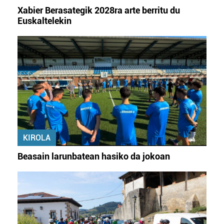
Xabier Berasategik 2028ra arte berritu du
Euskaltelekin
KIROLA
Beasain larunbatean hasiko da jokoan