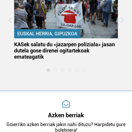
EUSKAL HERRIA, GIPUZKOA
KASek salatu du «jazarpen poliziala» jasan
Pa
dutela gose direnei ogitartekoak
da
emateagatik
«s
Azken berriak
Goierriko azken berriak jakin nahi dituzu? Harpidetu gure
buletinera!