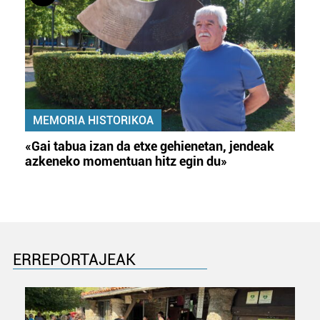
MEMORIA HISTORIKOA
«Gai tabua izan da etxe gehienetan, jendeak
azkeneko momentuan hitz egin du»
ERREPORTAJEAK