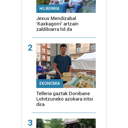
HILBERRIA
Jexux Mendizabal
'Kaxkagorri' artzain
zaldibiarra hil da
2
EKONOMIA
Telleria gaztak Donibane
Lohitzuneko azokara iritsi
dira
3