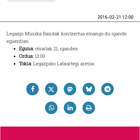
2016-02-21 12:00
Legazpi Musika Bandak kontzertua emango du igande
eguerdian.
Eguna:
otsailak 21, igandea
Ordua:
13:00
Tokia:
Legazpiko Latxartegi aretoa