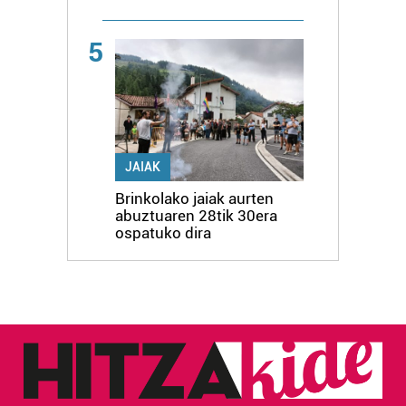
5
JAIAK
Brinkolako jaiak aurten
abuztuaren 28tik 30era
ospatuko dira