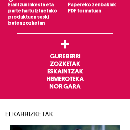
Erantzun inkesta eta
Papereko zenbakiak
parte hartu Iztuetako
PDF formatuan
produktuen saski
baten zozketan
+
GURE BERRI
ZOZKETAK
ESKAINTZAK
HEMEROTEKA
NOR GARA
ELKARRIZKETAK