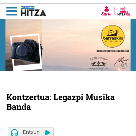
Sartu
Kontzertua: Legazpi Musika
Banda