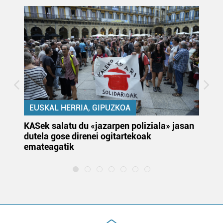
EUSKAL HERRIA, GIPUZKOA
KASek salatu du «jazarpen poliziala» jasan
Pa
dutela gose direnei ogitartekoak
da
emateagatik
«s