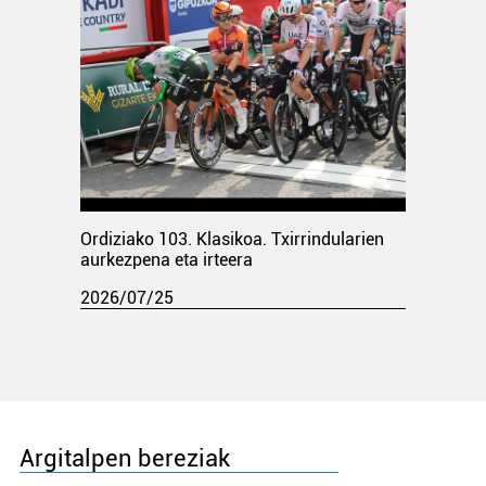
Ordiziako 103. Klasikoa. Txirrindularien
aurkezpena eta irteera
2026/07/25
Argitalpen bereziak