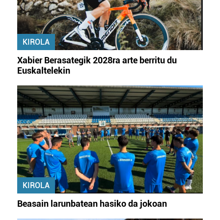
baliatzen gara. Ohar hau onartuz gero, teknologia hori
erabiltzeko baimen esplizitua ematen diguzu.
Gehiago
irakurri
KIROLA
Xabier Berasategik 2028ra arte berritu du
Euskaltelekin
KIROLA
Beasain larunbatean hasiko da jokoan