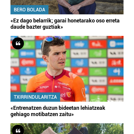
BERO BOLADA
«Ez dago belarrik; garai honetarako oso erreta
daude bazter guztiak»
TXIRRINDULARITZA
«Entrenatzen duzun bideetan lehiatzeak
gehiago motibatzen zaitu»