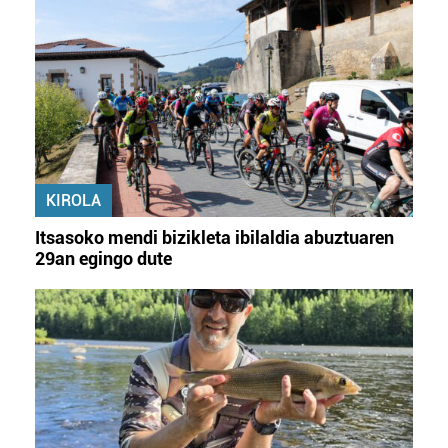
KIROLA
Itsasoko mendi bizikleta ibilaldia abuztuaren
29an egingo dute