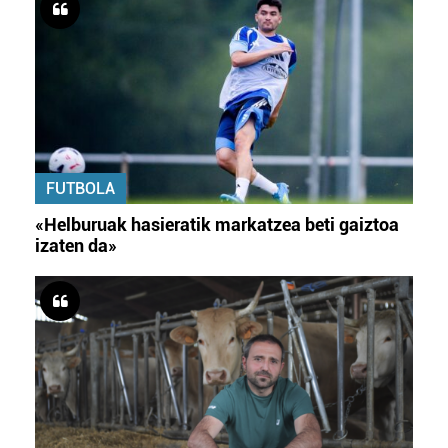
FUTBOLA
«Helburuak hasieratik markatzea beti gaiztoa
izaten da»