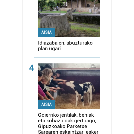
AISIA
Idiazabalen, abuzturako
plan ugari
4
AISIA
Goierriko jentilak, behiak
eta kobazuloak gertuago,
Gipuzkoako Parketxe
Sarearen eskaintzari esker