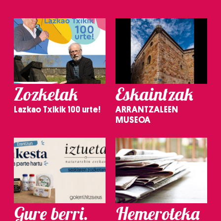
Zozketak
Eskaintzak
Lazkao Txikik 100 urte!
ARRANTZALEEN
MUSEOA
Gure berri.
Hemeroteka