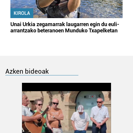
KIROLA
Unai Urkia zegamarrak laugarren egin du euli-
arrantzako beteranoen Munduko Txapelketan
Azken bideoak