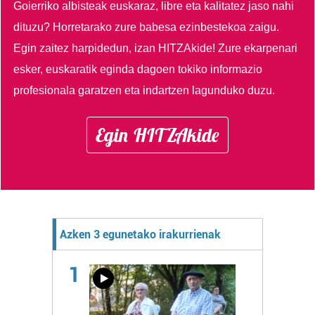
Goierriko albisteak euskaraz, libre eta kalitatez jaso nahi
dituzu?
Horretarako zure babesa ezinbestekoa zaigu.
Egin zaitez harpidedun, izan HITZAkide!
Zure ekarpenari
esker, euskaratik eginda dagoen tokiko informazio
profesionala garatzen eta indartzen lagunduko duzu.
Egin HITZAkide
Azken 3 egunetako irakurrienak
1