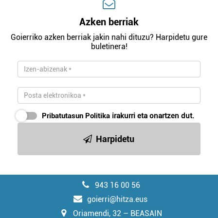
Azken berriak
Goierriko azken berriak jakin nahi dituzu? Harpidetu gure
buletinera!
Pribatutasun Politika
irakurri eta onartzen dut.
Harpidetu
943 16 00 56
goierri@hitza.eus
Oriamendi, 32 – BEASAIN