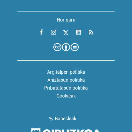
Nor gara
Argitalpen politika
Aniztasun politika
Pribatutasun politika
Cookieak
Babesleak: