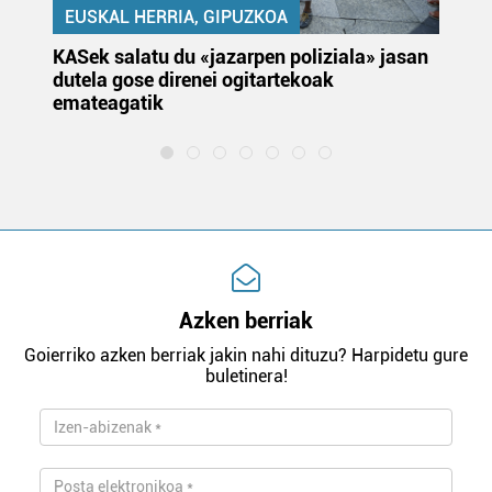
EUSKAL HERRIA, GIPUZKOA
KASek salatu du «jazarpen poliziala» jasan
Pa
dutela gose direnei ogitartekoak
da
emateagatik
«s
Azken berriak
Goierriko azken berriak jakin nahi dituzu? Harpidetu gure
buletinera!