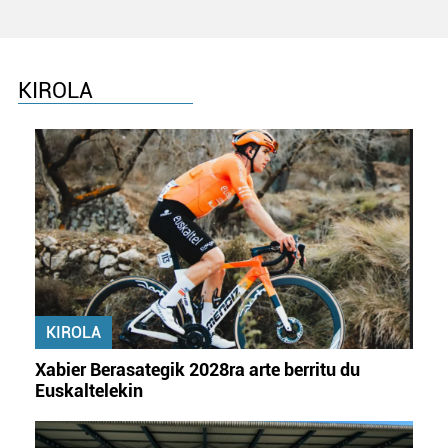
zure baimena Cookieen adierazpenean.
Webgune honek cookie propioak eta hirugarrenen cookie-
fitxategiak erabiltzen ditu. Zure esperientzia eta
KIROLA
zerbitzuak hobetzeko asmoz, cookie teknologiaz
baliatzen gara. Ohar hau onartuz gero, teknologia hori
erabiltzeko baimen esplizitua ematen diguzu.
Gehiago
irakurri
KIROLA
Xabier Berasategik 2028ra arte berritu du
Euskaltelekin