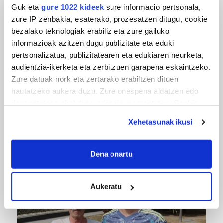
Guk eta
gure 1022 kideek
sure informacio pertsonala,
zure IP zenbakia, esaterako, prozesatzen ditugu, cookie
bezalako teknologiak erabiliz eta zure gailuko
informazioak azitzen dugu publizitate eta eduki
pertsonalizatua, publizitatearen eta edukiaren neurketa,
audientzia-ikerketa eta zerbitzuen garapena eskaintzeko.
Zure datuak nork eta zertarako erabiltzen dituen
hautatzeko aukera duzu. Zure onespena aldatzen edo
deuseztatzen ahal duzu edozein momentutan, Cookie
MUSIKA
deklaraziotik edo Privacy triggerean klikatuz.
Xehetasunak ikusi
Odik berria ezagutzeko aukera 'KimiK' eta
If you allow, we would also like to:
'Amaaaa!' abestiekin
Collect information about your geographical
Dena onartu
location which can be accurate to within several
meters
Aukeratu
Identify your device by actively scanning it for
specific characteristics (fingerprinting)
Find out more about how your personal data is processed