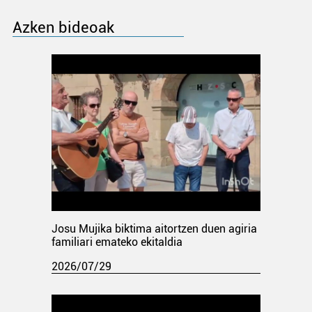
Azken bideoak
Josu Mujika biktima aitortzen duen agiria
familiari emateko ekitaldia
2026/07/29