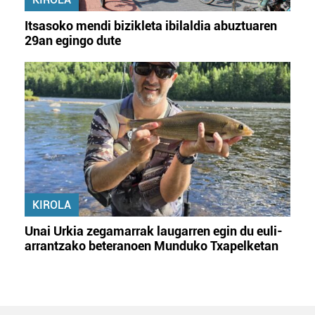
Itsasoko mendi bizikleta ibilaldia abuztuaren
29an egingo dute
KIROLA
Unai Urkia zegamarrak laugarren egin du euli-
arrantzako beteranoen Munduko Txapelketan