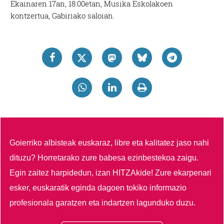
Ekainaren 17an, 18:00etan, Musika Eskolakoen
kontzertua, Gabiriako saloian.
Goierriko albisteak euskaraz, libre eta kalitatez jaso nahi
dituzu?
Horretarako zure babesa ezinbestekoa zaigu.
Egin zaitez harpidedun, izan HITZAkide!
Zure ekarpenari
esker, euskaratik eginda dagoen tokiko informazio
profesionala garatzen eta indartzen lagunduko duzu.