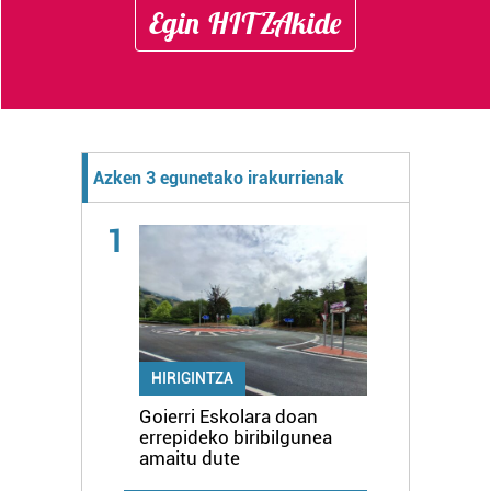
Egin HITZAkide
Azken 3 egunetako irakurrienak
1
HIRIGINTZA
Goierri Eskolara doan
errepideko biribilgunea
amaitu dute