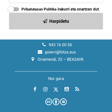
Pribatutasun Politika
irakurri eta onartzen dut.
Harpidetu
943 16 00 56
goierri@hitza.eus
Oriamendi, 32 – BEASAIN
Nor gara