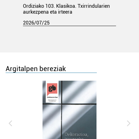
Ordiziako 103. Klasikoa. Txirrindularien
aurkezpena eta irteera
2026/07/25
Argitalpen bereziak