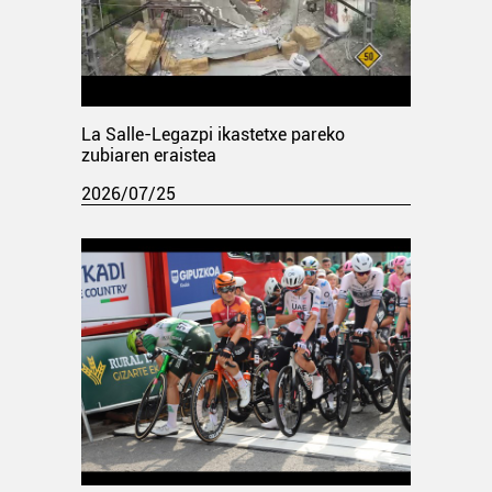
La Salle-Legazpi ikastetxe pareko
zubiaren eraistea
2026/07/25