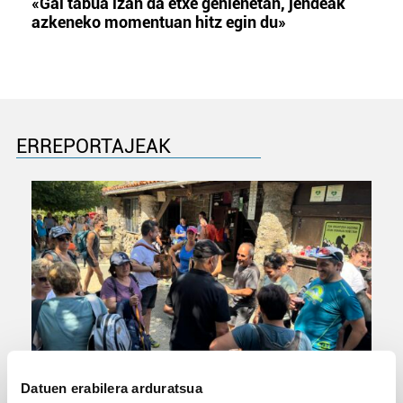
«Gai tabua izan da etxe gehienetan, jendeak
azkeneko momentuan hitz egin du»
ERREPORTAJEAK
URBIAKO FESTA
Datuen erabilera arduratsua
Urbiako zelaiak erromeria leku