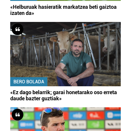
«Helburuak hasieratik markatzea beti gaiztoa
izaten da»
BERO BOLADA
«Ez dago belarrik; garai honetarako oso erreta
daude bazter guztiak»