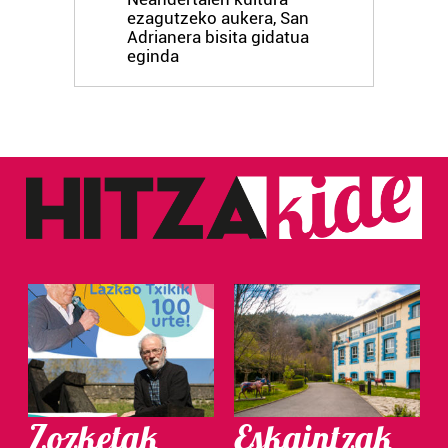
ezagutzeko aukera, San
Adrianera bisita gidatua
eginda
Zozketak
Eskaintzak