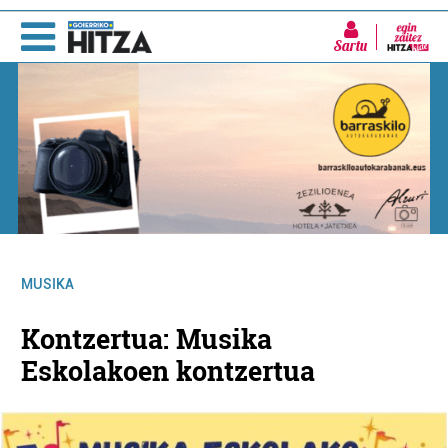
Sartu
MUSIKA
Kontzertua: Musika
Eskolakoen kontzertua