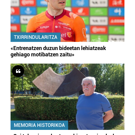
TXIRRINDULARITZA
«Entrenatzen duzun bideetan lehiatzeak
gehiago motibatzen zaitu»
MEMORIA HISTORIKOA