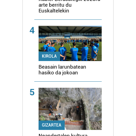
arte berritu du
Euskaltelekin
4
KIROLA
Beasain larunbatean
hasiko da jokoan
5
GIZARTEA
Neandertalen kultura