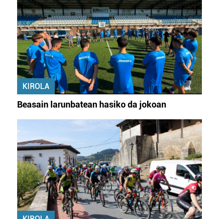
KIROLA
Beasain larunbatean hasiko da jokoan
KIROLA