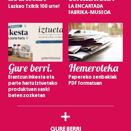
Lazkao Txikik 100 urte!
LA ENCARTADA
FABRIKA-MUSEOA
Gure berri.
Hemeroteka
Erantzun inkesta eta
Papereko zenbakiak
parte hartu Iztuetako
PDF formatuan
produktuen saski
baten zozketan
+
GURE BERRI