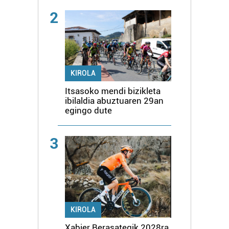
2
KIROLA
Itsasoko mendi bizikleta
ibilaldia abuztuaren 29an
egingo dute
3
KIROLA
Xabier Berasategik 2028ra