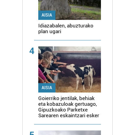
AISIA
Idiazabalen, abuzturako
plan ugari
4
AISIA
Goierriko jentilak, behiak
eta kobazuloak gertuago,
Gipuzkoako Parketxe
Sarearen eskaintzari esker
5