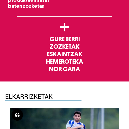
produktuen saski
baten zozketan
+
GURE BERRI
ZOZKETAK
ESKAINTZAK
HEMEROTEKA
NOR GARA
ELKARRIZKETAK