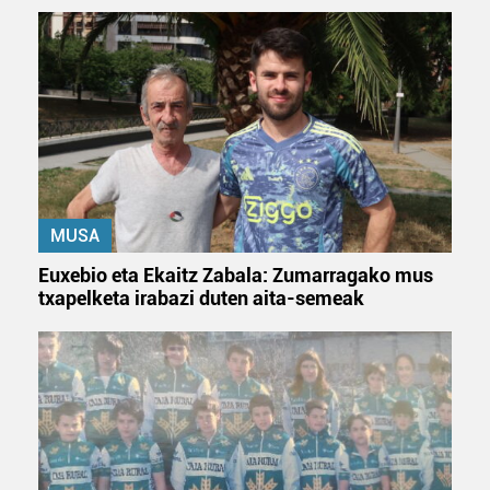
duten interes legitimoa eta horren aurka nola egin
dezakezun ikusteko.
Lortu zure datu pertsonalak prozesatzeko moduari
buruzko informazio gehiago eta ezarri zure lehentasunak
datuen atalean. Edozein unetan alda edo ken dezakezu
zure baimena Cookieen adierazpenean.
MUSA
Webgune honek cookie propioak eta hirugarrenen cookie-
fitxategiak erabiltzen ditu. Zure esperientzia eta
Euxebio eta Ekaitz Zabala: Zumarragako mus
zerbitzuak hobetzeko asmoz, cookie teknologiaz
txapelketa irabazi duten aita-semeak
baliatzen gara. Ohar hau onartuz gero, teknologia hori
erabiltzeko baimen esplizitua ematen diguzu.
Gehiago
irakurri