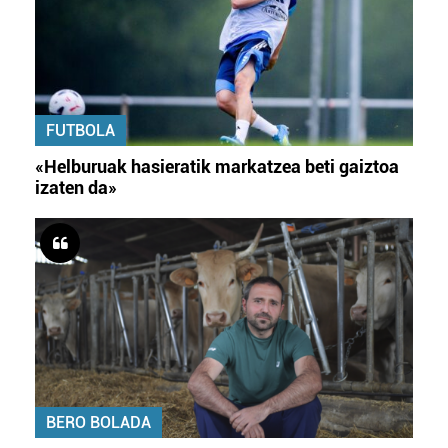
FUTBOLA
«Helburuak hasieratik markatzea beti gaiztoa
izaten da»
BERO BOLADA