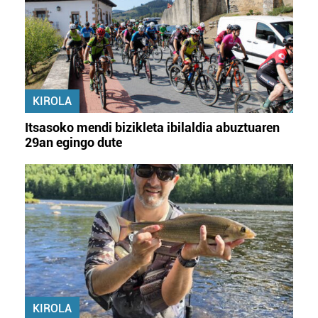
KIROLA
Itsasoko mendi bizikleta ibilaldia abuztuaren
29an egingo dute
KIROLA