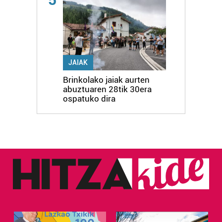
JAIAK
Brinkolako jaiak aurten
abuztuaren 28tik 30era
ospatuko dira