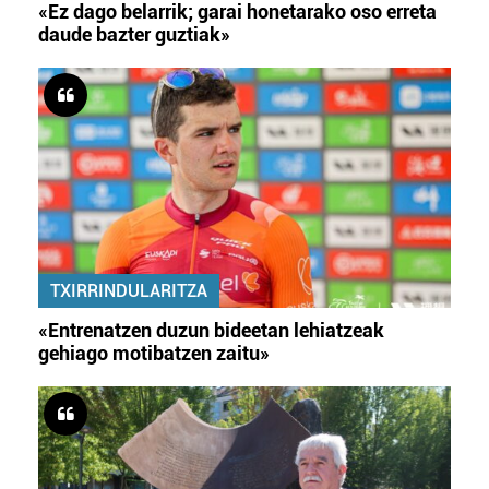
«Ez dago belarrik; garai honetarako oso erreta
daude bazter guztiak»
TXIRRINDULARITZA
«Entrenatzen duzun bideetan lehiatzeak
gehiago motibatzen zaitu»