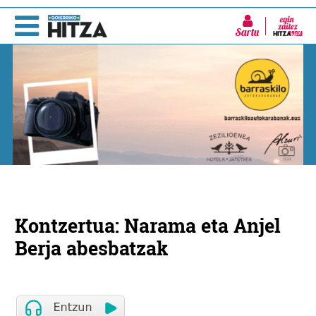
Sartu
Kontzertua: Narama eta Anjel
Berja abesbatzak