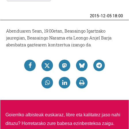
2015-12-05 18:00
Abenduaren 5ean, 19:00etan, Beasaingo Igartzako
jauregian, Beasaingo Narama eta Leongo Anjel Barja
abesbatza gaztearen kontzertua izango da.
Goierriko albisteak euskaraz, libre eta kalitatez jaso nahi
dituzu?
Horretarako zure babesa ezinbestekoa zaigu.