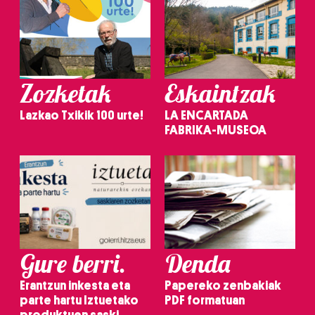
Zozketak
Eskaintzak
Lazkao Txikik 100 urte!
LA ENCARTADA
FABRIKA-MUSEOA
Gure berri.
Denda
Erantzun inkesta eta
Papereko zenbakiak
parte hartu Iztuetako
PDF formatuan