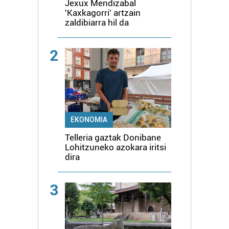
Jexux Mendizabal
'Kaxkagorri' artzain
zaldibiarra hil da
2
EKONOMIA
Telleria gaztak Donibane
Lohitzuneko azokara iritsi
dira
3