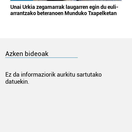
Unai Urkia zegamarrak laugarren egin du euli-
arrantzako beteranoen Munduko Txapelketan
Azken bideoak
Ez da informaziorik aurkitu sartutako
datuekin.