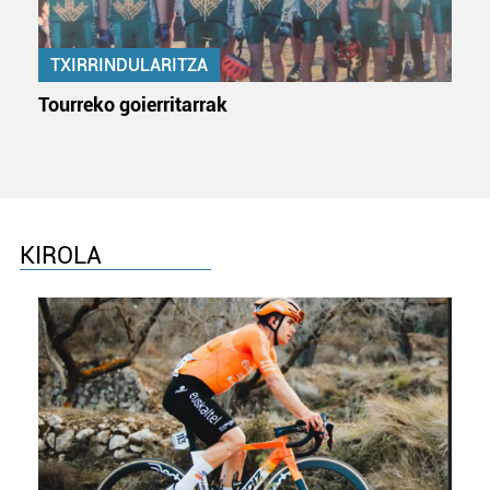
TXIRRINDULARITZA
Tourreko goierritarrak
KIROLA