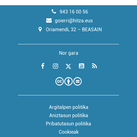
943 16 00 56
goierri@hitza.eus
Oriamendi, 32 – BEASAIN
Nor gara
Argitalpen politika
Aniztasun politika
Pribatutasun politika
Cookieak