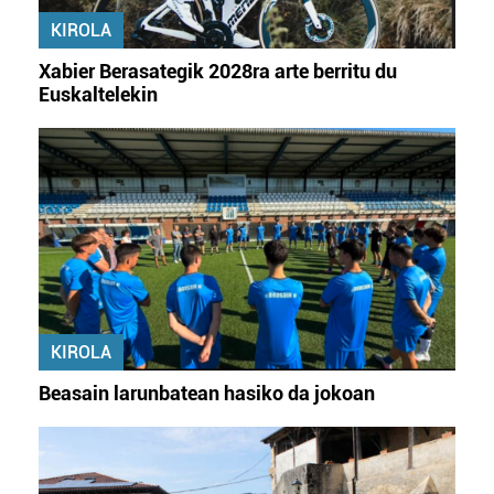
KIROLA
Xabier Berasategik 2028ra arte berritu du
Euskaltelekin
KIROLA
Beasain larunbatean hasiko da jokoan