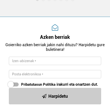
Azken berriak
Goierriko azken berriak jakin nahi dituzu? Harpidetu gure
buletinera!
Pribatutasun Politika
irakurri eta onartzen dut.
Harpidetu