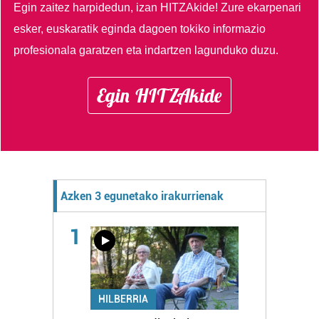
Egin zaitez harpidedun, izan HITZAkide!
Zure ekarpenari
esker, euskaratik eginda dagoen tokiko informazio
profesionala garatzen eta indartzen lagunduko duzu.
Egin HITZAkide
Azken 3 egunetako irakurrienak
1
HILBERRIA