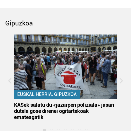
Gipuzkoa
EUSKAL HERRIA, GIPUZKOA
KASek salatu du «jazarpen poliziala» jasan
Pa
dutela gose direnei ogitartekoak
da
emateagatik
«s