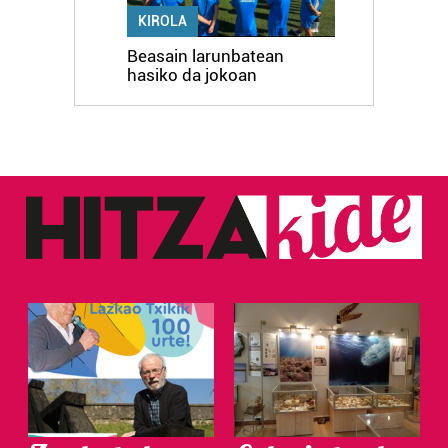
KIROLA
Beasain larunbatean
hasiko da jokoan