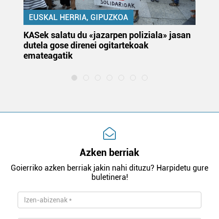
EUSKAL HERRIA, GIPUZKOA
KASek salatu du «jazarpen poliziala» jasan
Pa
dutela gose direnei ogitartekoak
da
emateagatik
«s
Azken berriak
Goierriko azken berriak jakin nahi dituzu? Harpidetu gure
buletinera!