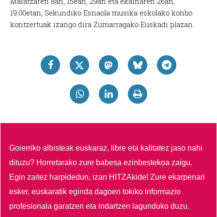
Maiatzaren 8an, 15ean, 29an eta ekainaren 26an,
19:00etan, Sekundiko Esnaola musika eskolako konbo
kontzertuak izango dira Zumarragako Euskadi plazan.
Goierriko albisteak euskaraz, libre eta kalitatez jaso nahi
dituzu?
Horretarako zure babesa ezinbestekoa zaigu.
Egin zaitez harpidedun, izan HITZAkide!
Zure ekarpenari
esker, euskaratik eginda dagoen tokiko informazio
profesionala garatzen eta indartzen lagunduko duzu.