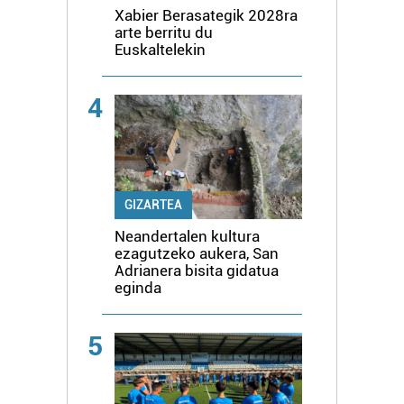
Xabier Berasategik 2028ra
arte berritu du
Euskaltelekin
4
GIZARTEA
Neandertalen kultura
ezagutzeko aukera, San
Adrianera bisita gidatua
eginda
5