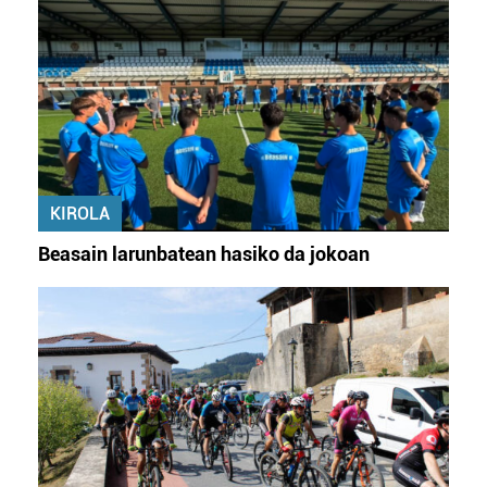
KIROLA
Beasain larunbatean hasiko da jokoan