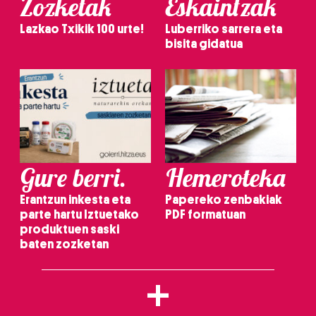
Zozketak
Eskaintzak
Lazkao Txikik 100 urte!
Luberriko sarrera eta
bisita gidatua
Gure berri.
Hemeroteka
Erantzun inkesta eta
Papereko zenbakiak
parte hartu Iztuetako
PDF formatuan
produktuen saski
baten zozketan
+