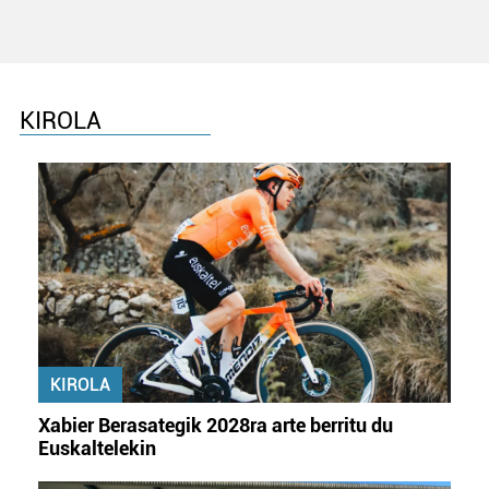
zure baimena Cookieen adierazpenean.
Webgune honek cookie propioak eta hirugarrenen cookie-
fitxategiak erabiltzen ditu. Zure esperientzia eta
KIROLA
zerbitzuak hobetzeko asmoz, cookie teknologiaz
baliatzen gara. Ohar hau onartuz gero, teknologia hori
erabiltzeko baimen esplizitua ematen diguzu.
Gehiago
irakurri
KIROLA
Xabier Berasategik 2028ra arte berritu du
Euskaltelekin