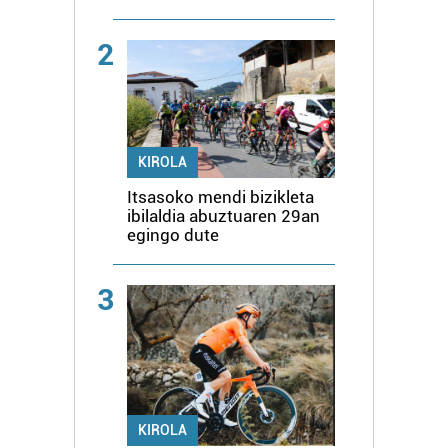
2
KIROLA
Itsasoko mendi bizikleta
ibilaldia abuztuaren 29an
egingo dute
3
KIROLA