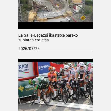
La Salle-Legazpi ikastetxe pareko
zubiaren eraistea
2026/07/25