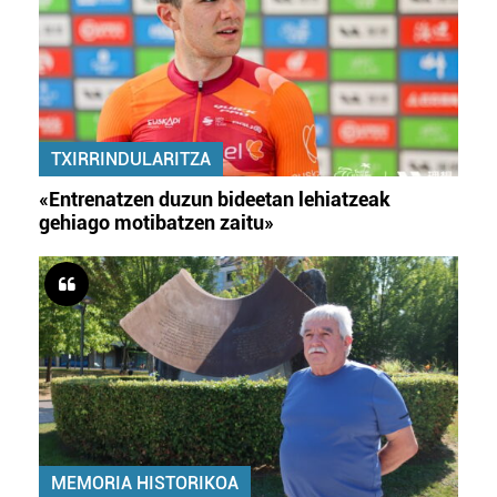
TXIRRINDULARITZA
«Entrenatzen duzun bideetan lehiatzeak
gehiago motibatzen zaitu»
MEMORIA HISTORIKOA