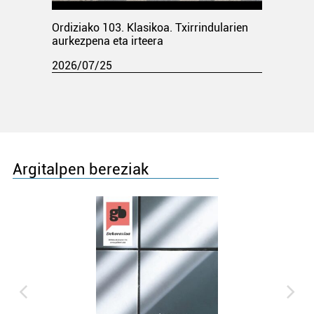
Ordiziako 103. Klasikoa. Txirrindularien
aurkezpena eta irteera
2026/07/25
Argitalpen bereziak