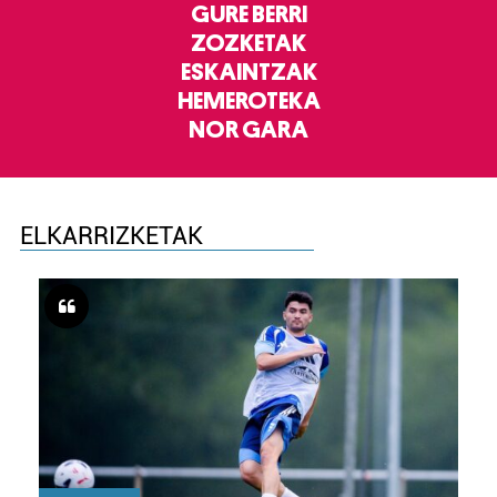
GURE BERRI
ZOZKETAK
ESKAINTZAK
HEMEROTEKA
NOR GARA
ELKARRIZKETAK