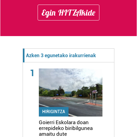
Egin HITZAkide
Azken 3 egunetako irakurrienak
1
HIRIGINTZA
Goierri Eskolara doan
errepideko biribilgunea
amaitu dute