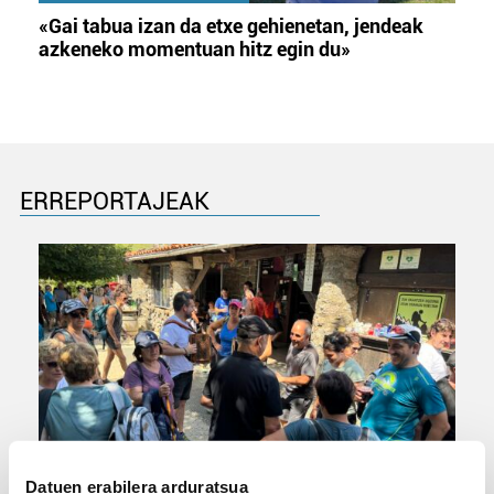
«Gai tabua izan da etxe gehienetan, jendeak
azkeneko momentuan hitz egin du»
ERREPORTAJEAK
URBIAKO FESTA
Datuen erabilera arduratsua