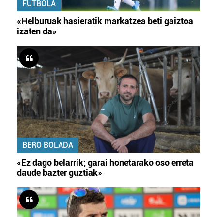
FUTBOLA
«Helburuak hasieratik markatzea beti gaiztoa
izaten da»
BERO BOLADA
«Ez dago belarrik; garai honetarako oso erreta
daude bazter guztiak»