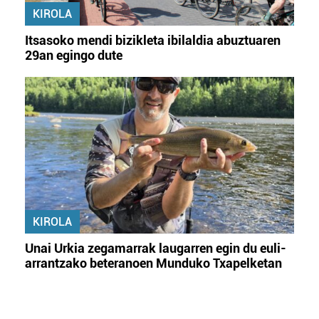
KIROLA
Itsasoko mendi bizikleta ibilaldia abuztuaren
29an egingo dute
KIROLA
Unai Urkia zegamarrak laugarren egin du euli-
arrantzako beteranoen Munduko Txapelketan