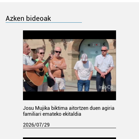
Azken bideoak
Josu Mujika biktima aitortzen duen agiria
familiari emateko ekitaldia
2026/07/29