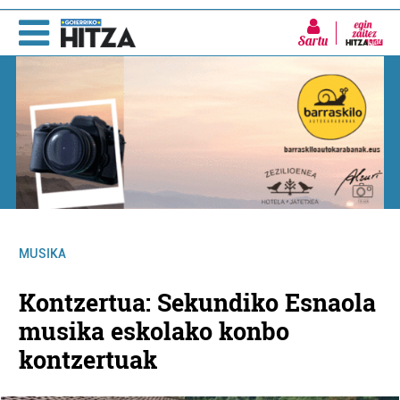
Sartu
MUSIKA
Kontzertua: Sekundiko Esnaola
musika eskolako konbo
kontzertuak