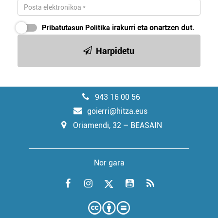
Pribatutasun Politika
irakurri eta onartzen dut.
Harpidetu
943 16 00 56
goierri@hitza.eus
Oriamendi, 32 – BEASAIN
Nor gara