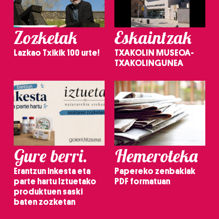
Zozketak
Eskaintzak
Lazkao Txikik 100 urte!
TXAKOLIN MUSEOA-
TXAKOLINGUNEA
Gure berri.
Hemeroteka
Erantzun inkesta eta
Papereko zenbakiak
parte hartu Iztuetako
PDF formatuan
produktuen saski
baten zozketan