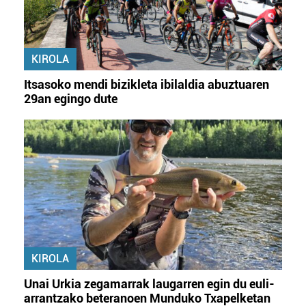
KIROLA
Itsasoko mendi bizikleta ibilaldia abuztuaren
29an egingo dute
KIROLA
Unai Urkia zegamarrak laugarren egin du euli-
arrantzako beteranoen Munduko Txapelketan