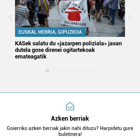
EUSKAL HERRIA, GIPUZKOA
KASek salatu du «jazarpen poliziala» jasan
Pa
dutela gose direnei ogitartekoak
da
emateagatik
«s
Azken berriak
Goierriko azken berriak jakin nahi dituzu? Harpidetu gure
buletinera!