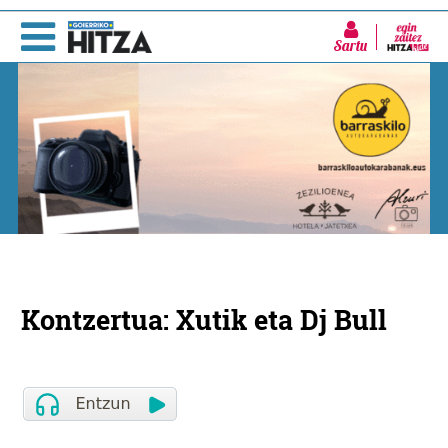
Sartu
Kontzertua: Xutik eta Dj Bull