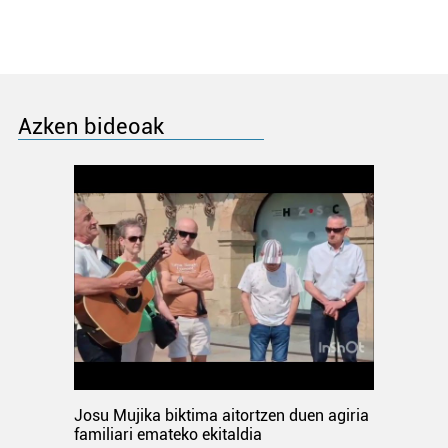
Azken bideoak
Josu Mujika biktima aitortzen duen agiria
familiari emateko ekitaldia