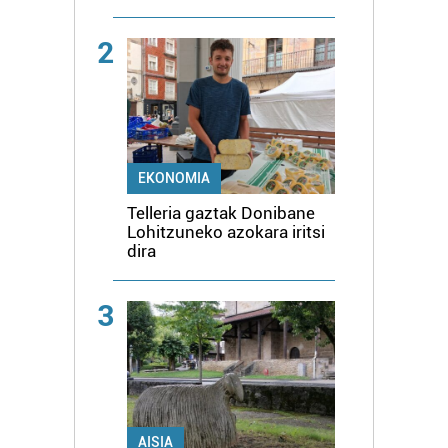
2
EKONOMIA
Telleria gaztak Donibane
Lohitzuneko azokara iritsi
dira
3
AISIA