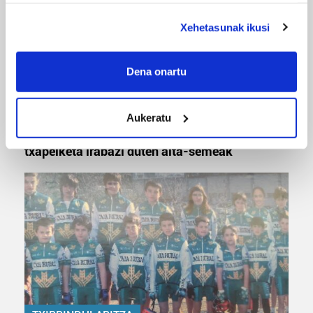
deklaraziotik edo Privacy triggerean klikatuz.
Xehetasunak ikusi
If you allow, we would also like to:
Collect information about your geographical
Dena onartu
location which can be accurate to within several
meters
MUSA
Aukeratu
Identify your device by actively scanning it for
Euxebio eta Ekaitz Zabala: Zumarragako mus
specific characteristics (fingerprinting)
txapelketa irabazi duten aita-semeak
Find out more about how your personal data is processed
and set your preferences in the
details section
.
Guk eta gure bazkideek zure datu pertsonalak
prozesatzen ditugu, zure IP zenbakia, besteak beste,
teknologia erabiliz, cookieak adibidez, iragarki eta eduki
pertsonalizatuak eskaintzeko, iragarkiak eta edukia
neurtzeko, jendeari buruzko informazioa biltzeko eta
produktuak garatzeko. Zure datuak nork eta zertarako
erabiltzen dituen hauta dezakezu.