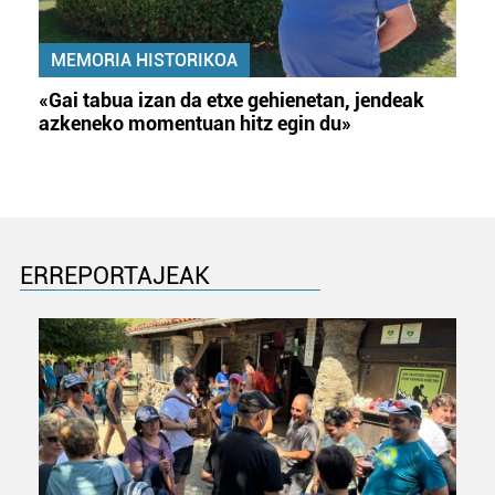
MEMORIA HISTORIKOA
«Gai tabua izan da etxe gehienetan, jendeak
azkeneko momentuan hitz egin du»
ERREPORTAJEAK