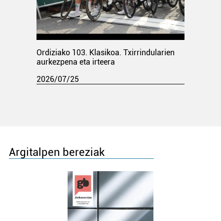
Ordiziako 103. Klasikoa. Txirrindularien
aurkezpena eta irteera
2026/07/25
Argitalpen bereziak