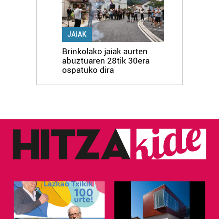
JAIAK
Brinkolako jaiak aurten
abuztuaren 28tik 30era
ospatuko dira