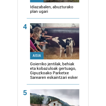
Idiazabalen, abuzturako
plan ugari
4
AISIA
Goierriko jentilak, behiak
eta kobazuloak gertuago,
Gipuzkoako Parketxe
Sarearen eskaintzari esker
5