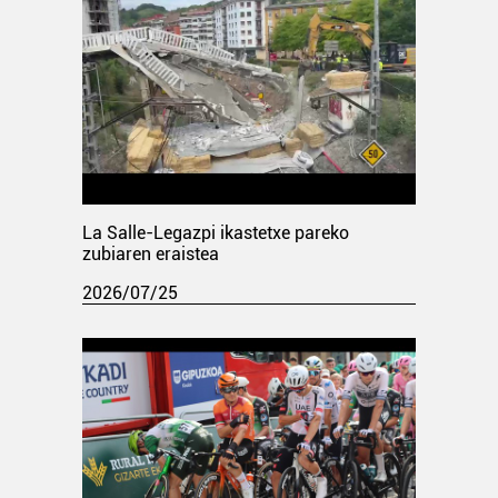
La Salle-Legazpi ikastetxe pareko
zubiaren eraistea
2026/07/25