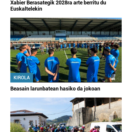
Xabier Berasategik 2028ra arte berritu du
Euskaltelekin
KIROLA
Beasain larunbatean hasiko da jokoan