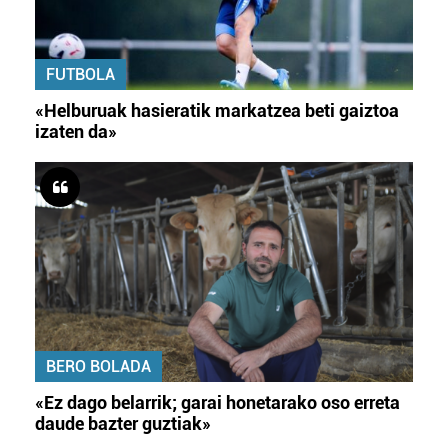
FUTBOLA
«Helburuak hasieratik markatzea beti gaiztoa
izaten da»
BERO BOLADA
«Ez dago belarrik; garai honetarako oso erreta
daude bazter guztiak»