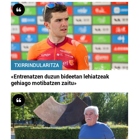
TXIRRINDULARITZA
«Entrenatzen duzun bideetan lehiatzeak
gehiago motibatzen zaitu»