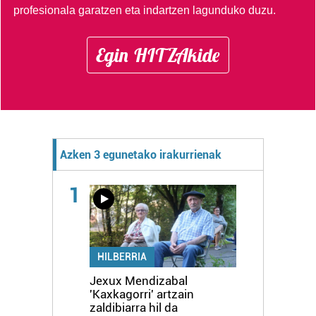
profesionala garatzen eta indartzen lagunduko duzu.
Egin HITZAkide
Azken 3 egunetako irakurrienak
1
HILBERRIA
Jexux Mendizabal
'Kaxkagorri' artzain
zaldibiarra hil da