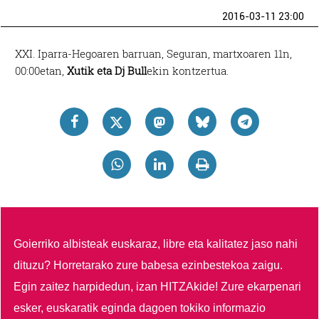
2016-03-11 23:00
XXI. Iparra-Hegoaren barruan, Seguran, martxoaren 11n,
00:00etan,
Xutik eta Dj Bull
ekin kontzertua.
Goierriko albisteak euskaraz, libre eta kalitatez jaso nahi
dituzu?
Horretarako zure babesa ezinbestekoa zaigu.
Egin zaitez harpidedun, izan HITZAkide!
Zure ekarpenari
esker, euskaratik eginda dagoen tokiko informazio