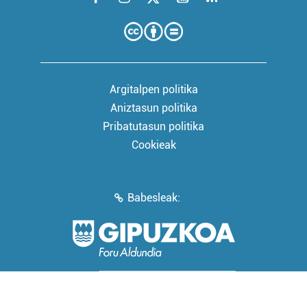
Argitalpen politika
Aniztasun politika
Pribatutasun politika
Cookieak
Babesleak: