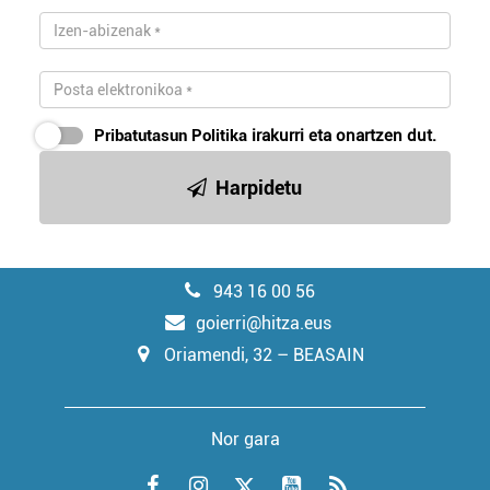
Pribatutasun Politika
irakurri eta onartzen dut.
Harpidetu
943 16 00 56
goierri@hitza.eus
Oriamendi, 32 – BEASAIN
Nor gara