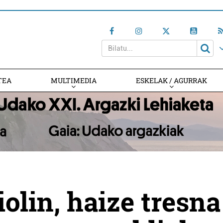
TEA
MULTIMEDIA
ESKELAK / AGURRAK
olin, haize tresna