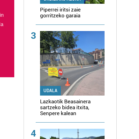
Piperrei iritsi zaie
in
gorritzeko garaia
la
3
UDALA
Lazkaotik Beasainera
sartzeko bidea itxita,
Senpere kalean
4