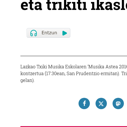
eta trikiti ika
Lazkao Txiki Musika Eskolaren ‘Musika Astea 2016’
kontzertua (17:30ean, San Prudentzio ermitan). Tr
gelan).