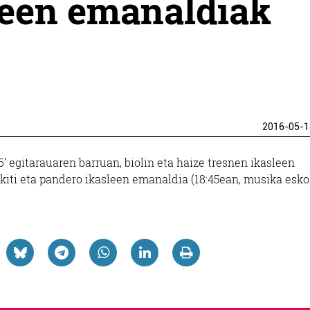
sleen emanaldiak
2016-05-1
 egitarauaren barruan, biolin eta haize tresnen ikasleen
ikiti eta pandero ikasleen emanaldia (18:45ean, musika esko