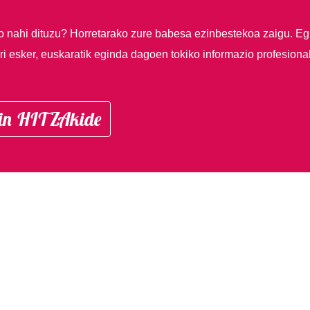
so nahi dituzu?
Horretarako zure babesa ezinbestekoa zaigu. Eg
i esker, euskaratik eginda dagoen tokiko informazio profesiona
in HITZAkide