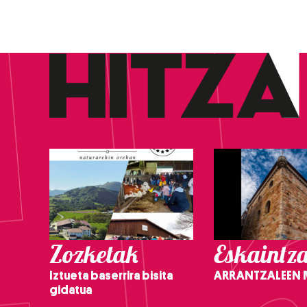
Zozketak
Eskaintz
Iztueta baserrira bisita
ARRANTZALEEN
gidatua