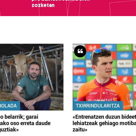
zozketan
BOLADA
TXIRRINDULARITZA
o belarrik; garai
«Entrenatzen duzun bidee
ako oso erreta daude
lehiatzeak gehiago motib
guztiak»
zaitu»