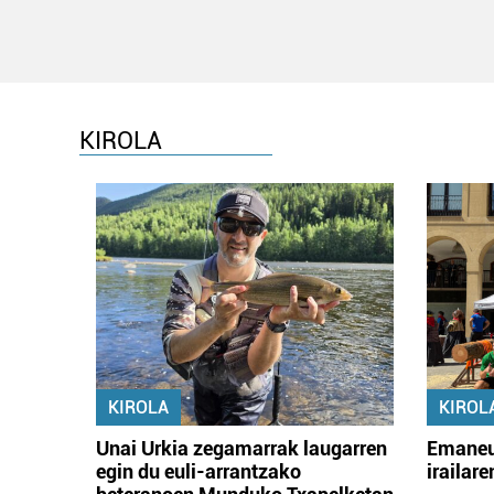
KIROLA
KIROLA
KIROL
Unai Urkia zegamarrak laugarren
Emaneu
egin du euli-arrantzako
irailar