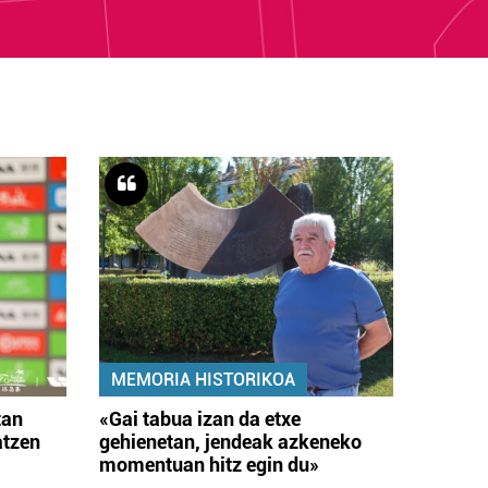
MEMORIA HISTORIKOA
tan
«Gai tabua izan da etxe
atzen
gehienetan, jendeak azkeneko
momentuan hitz egin du»