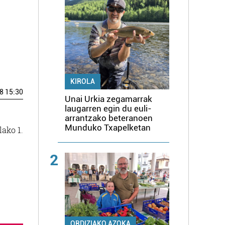
KIROLA
8 15:30
Unai Urkia zegamarrak
laugarren egin du euli-
arrantzako beteranoen
Munduko Txapelketan
lako 1.
2
ORDIZIAKO AZOKA