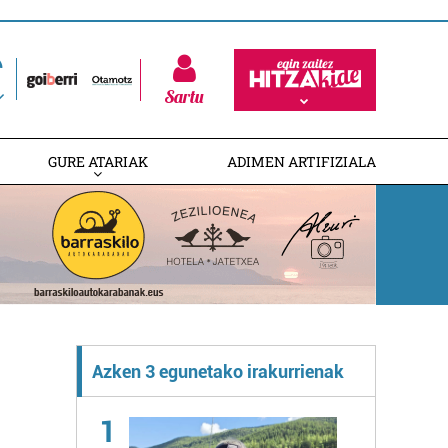
Sartu
GURE ATARIAK
ADIMEN ARTIFIZIALA
Azken 3 egunetako irakurrienak
1