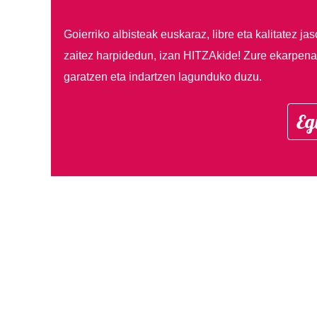
Goierriko albisteak euskaraz, libre eta kalitatez ja
zaitez harpidedun, izan HITZAkide!
Zure ekarpenar
garatzen eta indartzen lagunduko duzu.
Eg