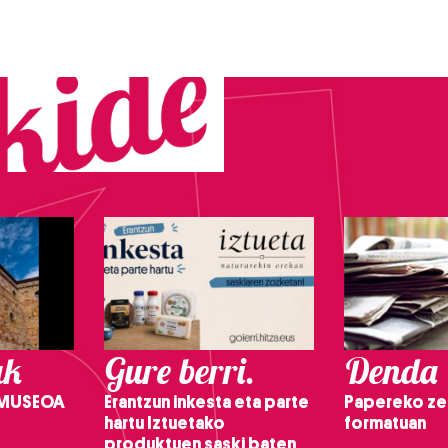
ak
Gure berri.
Denda
 MUSEOA
Erantzun inkesta eta parte
Papereko ze
hartu Iztuetako
formatuan
produktuen saski baten