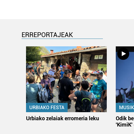
ERREPORTAJEAK
URBIAKO FESTA
MUSIK
Urbiako zelaiak erromeria leku
Odik be
'KimiK'