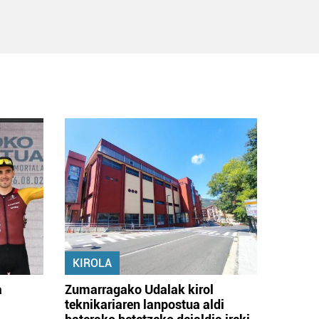
KIROLA
a
Zumarragako Udalak kirol
teknikariaren lanpostua aldi