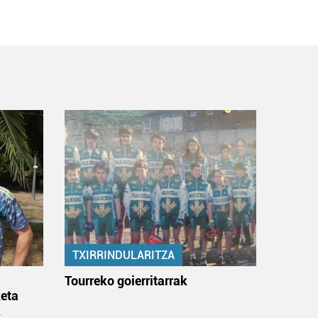
TXIRRINDULARITZA
:
Tourreko goierritarrak
eta
k