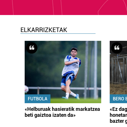
ELKARRIZKETAK
FUTBOLA
BERO 
«Helburuak hasieratik markatzea
«Ez dag
beti gaiztoa izaten da»
honetar
bazter 