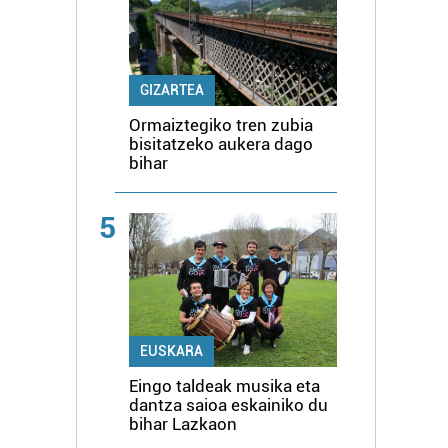
GIZARTEA
Ormaiztegiko tren zubia
bisitatzeko aukera dago
bihar
5
EUSKARA
Eingo taldeak musika eta
dantza saioa eskainiko du
bihar Lazkaon