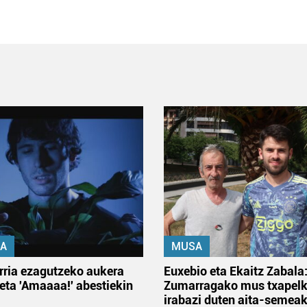
A
MUSA
rria ezagutzeko aukera
Euxebio eta Ekaitz Zabala
 eta 'Amaaaa!' abestiekin
Zumarragako mus txapelk
irabazi duten aita-semea