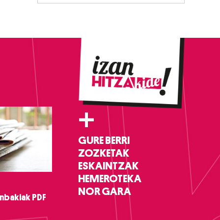
+
GURE BERRI
ZOZKETAK
ESKAINTZAK
HEMEROTEKA
NOR GARA
nbakiak PDF