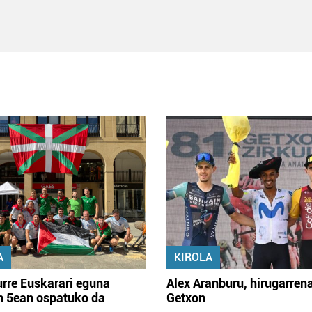
A
KIROLA
rre Euskarari eguna
Alex Aranburu, hirugarren
en 5ean ospatuko da
Getxon