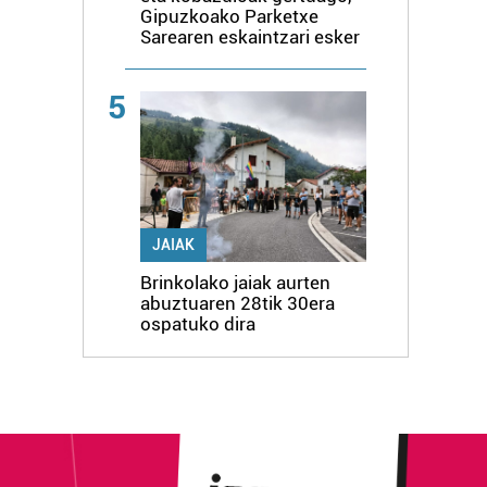
Gipuzkoako Parketxe
Sarearen eskaintzari esker
5
JAIAK
Brinkolako jaiak aurten
abuztuaren 28tik 30era
ospatuko dira