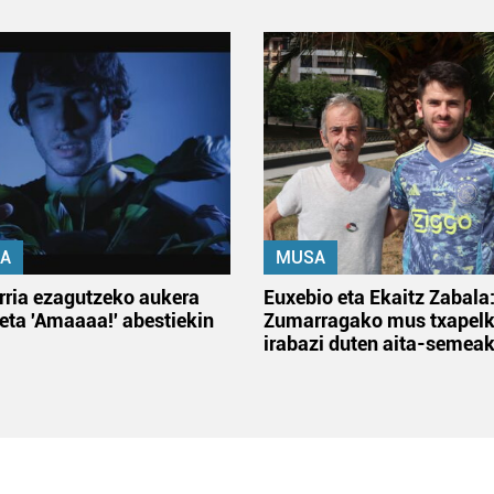
A
MUSA
rria ezagutzeko aukera
Euxebio eta Ekaitz Zabala
 eta 'Amaaaa!' abestiekin
Zumarragako mus txapelk
irabazi duten aita-semea