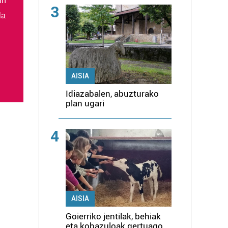
in
3
la
AISIA
Idiazabalen, abuzturako
plan ugari
4
AISIA
Goierriko jentilak, behiak
eta kobazuloak gertuago,