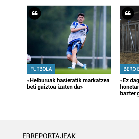
FUTBOLA
BERO 
«Helburuak hasieratik markatzea
«Ez dag
beti gaiztoa izaten da»
honetar
bazter 
ERREPORTAJEAK