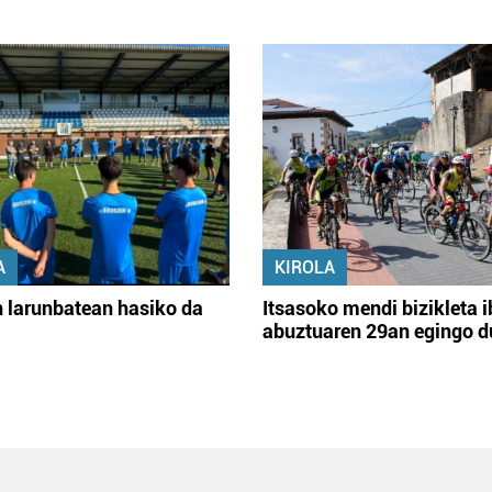
A
KIROLA
 larunbatean hasiko da
Itsasoko mendi bizikleta i
abuztuaren 29an egingo d