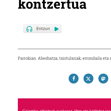
kontzertua
Parrokian. Abesbatza, txistulariak, errondaila et