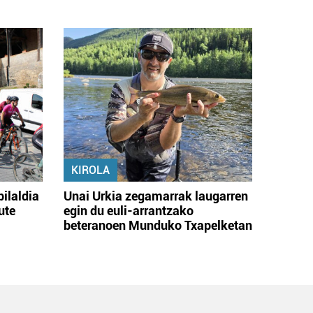
KIROLA
bilaldia
Unai Urkia zegamarrak laugarren
ute
egin du euli-arrantzako
beteranoen Munduko Txapelketan