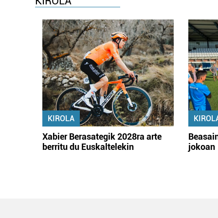
KIROLA
KIROLA
KIROL
Xabier Berasategik 2028ra arte
Beasain
berritu du Euskaltelekin
jokoan