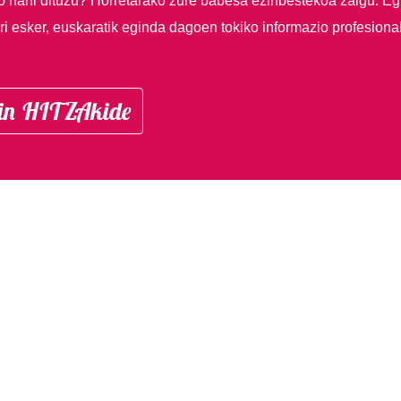
so nahi dituzu?
Horretarako zure babesa ezinbestekoa zaigu. Eg
i esker, euskaratik eginda dagoen tokiko informazio profesiona
in HITZAkide