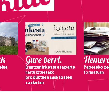
ak
Gure berri.
Hemero
elua
Erantzun inkesta eta parte
Papereko ze
hartu Iztuetako
formatuan
produktuen saski baten
zozketan