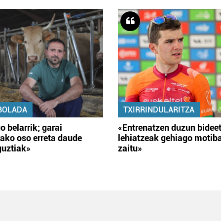
BOLADA
TXIRRINDULARITZA
o belarrik; garai
«Entrenatzen duzun bidee
ako oso erreta daude
lehiatzeak gehiago motib
guztiak»
zaitu»