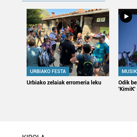
URBIAKO FESTA
MUSIK
Urbiako zelaiak erromeria leku
Odik be
'KimiK'