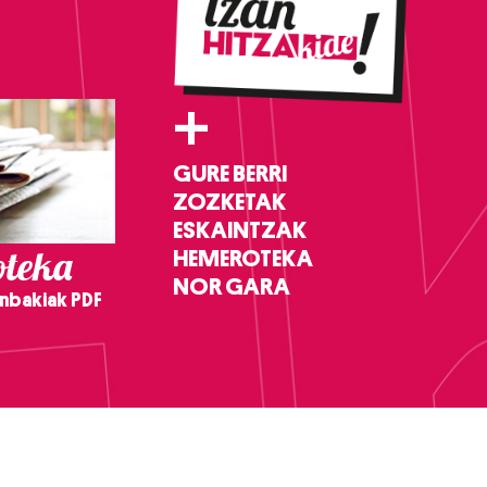
+
GURE BERRI
ZOZKETAK
ESKAINTZAK
teka
HEMEROTEKA
NOR GARA
nbakiak PDF