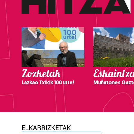
Zozketak
Eskaintz
Lazkao Txikik 100 urte!
Muñatones Gazt
ELKARRIZKETAK