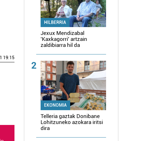
HILBERRIA
Jexux Mendizabal
'Kaxkagorri' artzain
zaldibiarra hil da
1 19:15
2
EKONOMIA
Telleria gaztak Donibane
Lohitzuneko azokara iritsi
dira