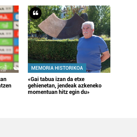
MEMORIA HISTORIKOA
tan
«Gai tabua izan da etxe
atzen
gehienetan, jendeak azkeneko
momentuan hitz egin du»