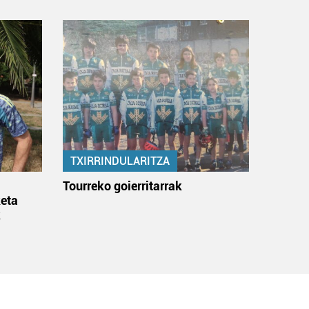
TXIRRINDULARITZA
:
Tourreko goierritarrak
eta
k