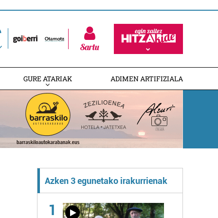
Sartu
GURE ATARIAK
ADIMEN ARTIFIZIALA
Azken 3 egunetako irakurrienak
1