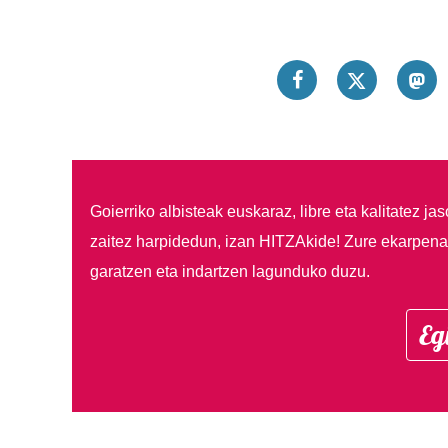
Goierriko albisteak euskaraz, libre eta kalitatez ja
zaitez harpidedun, izan HITZAkide!
Zure ekarpenar
garatzen eta indartzen lagunduko duzu.
Eg