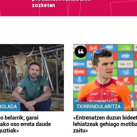
zozketan
BOLADA
TXIRRINDULARITZA
o belarrik; garai
«Entrenatzen duzun bidee
ako oso erreta daude
lehiatzeak gehiago motib
guztiak»
zaitu»