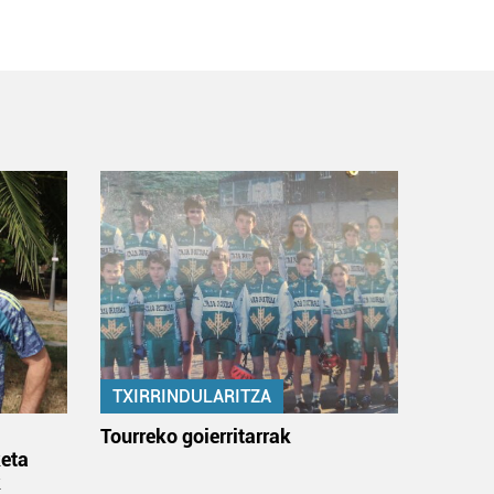
TXIRRINDULARITZA
:
Tourreko goierritarrak
eta
k