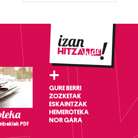
+
GURE BERRI
ZOZKETAK
ESKAINTZAK
teka
HEMEROTEKA
NOR GARA
nbakiak PDF