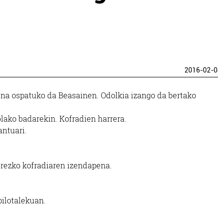
2016-02-0
guna ospatuko da Beasainen. Odolkia izango da bertako
lako badarekin. Kofradien harrera.
antuari.
.
orezko kofradiaren izendapena.
pilotalekuan.