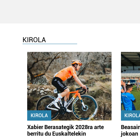
KIROLA
KIROLA
KIROL
Xabier Berasategik 2028ra arte
Beasain
berritu du Euskaltelekin
jokoan