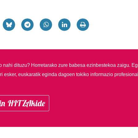
so nahi dituzu?
Horretarako zure babesa ezinbestekoa zaigu. Eg
i esker, euskaratik eginda dagoen tokiko informazio profesiona
in HITZAkide