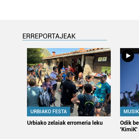
ERREPORTAJEAK
URBIAKO FESTA
MUSIK
Urbiako zelaiak erromeria leku
Odik be
'KimiK'