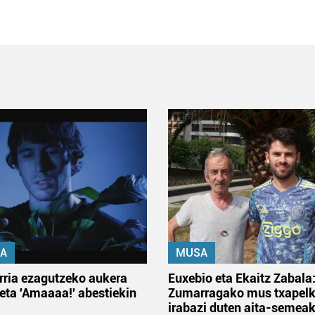
A
MUSA
rria ezagutzeko aukera
Euxebio eta Ekaitz Zabala
 eta 'Amaaaa!' abestiekin
Zumarragako mus txapelk
irabazi duten aita-semea