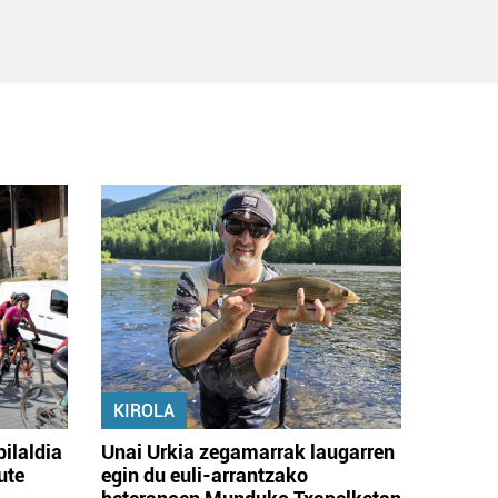
KIROLA
bilaldia
Unai Urkia zegamarrak laugarren
ute
egin du euli-arrantzako