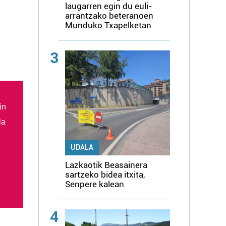
laugarren egin du euli-
arrantzako beteranoen
Munduko Txapelketan
3
in
la
UDALA
Lazkaotik Beasainera
sartzeko bidea itxita,
Senpere kalean
4