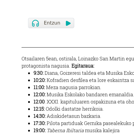
Otsailaren 5ean, ostirala, Loinazko San Martin e
protagonista nagusia.
Egitaraua:
9:30:
Diana, Goizeresi taldea eta Musika Esko
10:20:
Kofradien desfilea eta lore eskaintza s
11:00:
Meza nagusia parrokian.
12:00:
Musika Eskolako bandaren emanaldia
12:00
: XXXI. kapituluaren ospakizuna eta oh
12:15:
Odolki dastatze herrikoia.
14:30:
Adiskidetasun bazkaria.
17:30:
Pilota partiduak Gernika pasealekuko 
19:00:
Taberna Ibiltaria
musika kalejira