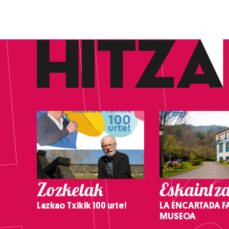
Zozketak
Eskaintz
Lazkao Txikik 100 urte!
LA ENCARTADA F
MUSEOA