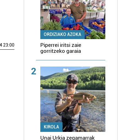
ORDIZIAKO AZOKA
Piperrei iritsi zaie
4 23:00
gorritzeko garaia
2
KIROLA
Unai Urkia zegamarrak