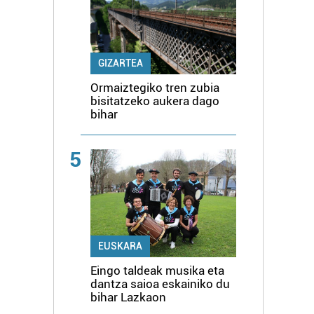
GIZARTEA
Ormaiztegiko tren zubia
bisitatzeko aukera dago
bihar
5
EUSKARA
Eingo taldeak musika eta
dantza saioa eskainiko du
bihar Lazkaon