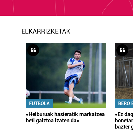
ELKARRIZKETAK
FUTBOLA
BERO 
«Helburuak hasieratik markatzea
«Ez dag
beti gaiztoa izaten da»
honetar
bazter 