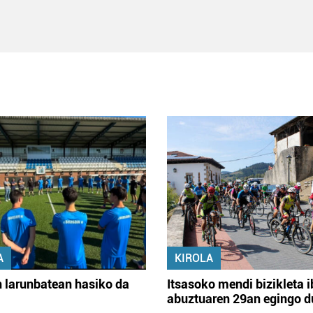
A
KIROLA
 larunbatean hasiko da
Itsasoko mendi bizikleta i
abuztuaren 29an egingo d