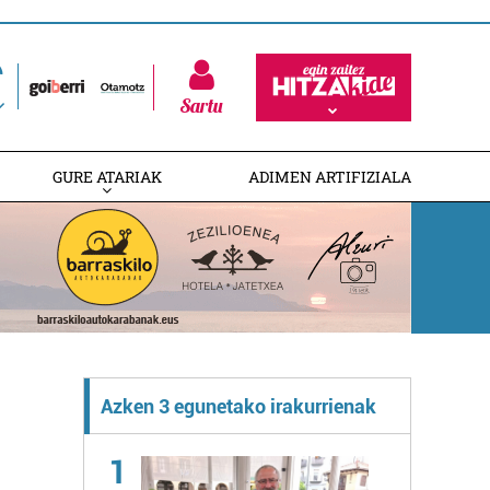
Sartu
GURE ATARIAK
ADIMEN ARTIFIZIALA
Azken 3 egunetako irakurrienak
1