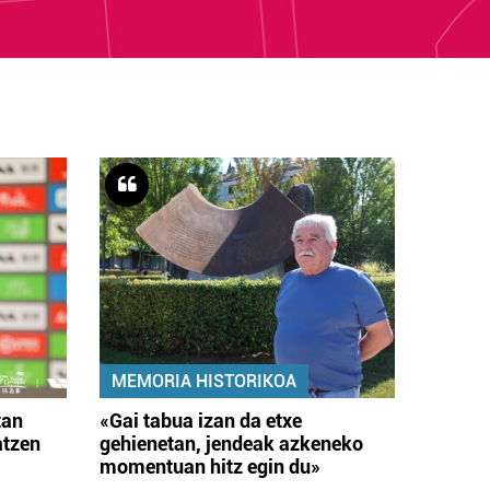
MEMORIA HISTORIKOA
tan
«Gai tabua izan da etxe
atzen
gehienetan, jendeak azkeneko
momentuan hitz egin du»