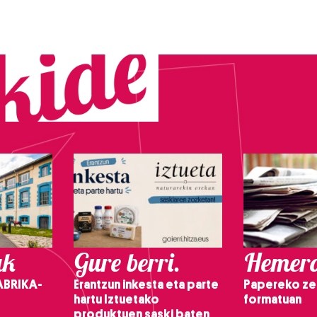
ak
Gure berri.
Hemero
ABRIKA-
Erantzun inkesta eta parte
Papereko ze
hartu Iztuetako
formatuan
produktuen saski baten