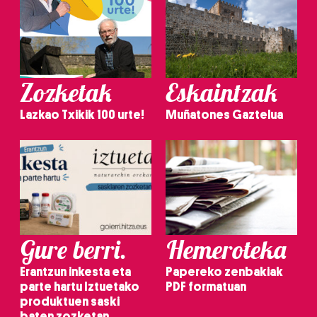
Zozketak
Eskaintzak
Lazkao Txikik 100 urte!
Muñatones Gaztelua
Gure berri.
Hemeroteka
Erantzun inkesta eta
Papereko zenbakiak
parte hartu Iztuetako
PDF formatuan
produktuen saski
baten zozketan