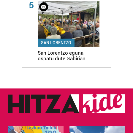
5
SAN LORENTZO
San Lorentzo eguna
ospatu dute Gabirian