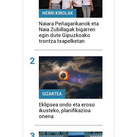
HERRI KIROLAK
Naiara Peñagarikanok eta
Naia Zubillagak bigarren
egin dute Gipuzkoako
trontza txapelketan
2
GIZARTEA
Eklipsea ondo eta eroso
ikusteko, planifikazioa
onena
3