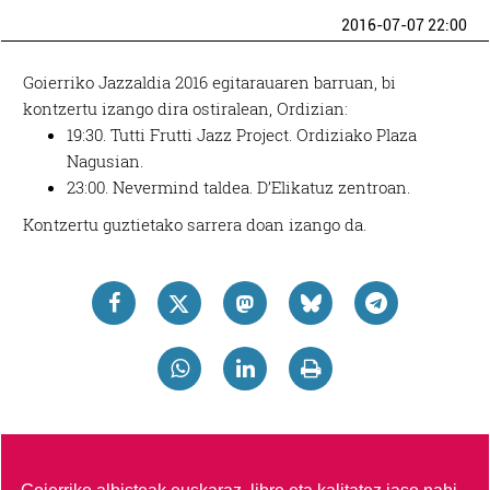
2016-07-07 22:00
Goierriko Jazzaldia 2016 egitarauaren barruan, bi
kontzertu izango dira ostiralean, Ordizian:
19:30. Tutti Frutti Jazz Project. Ordiziako Plaza
Nagusian.
23:00. Nevermind taldea. D’Elikatuz zentroan.
Kontzertu guztietako sarrera doan izango da.