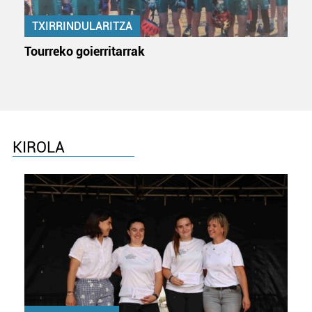
TXIRRINDULARITZA
Tourreko goierritarrak
KIROLA