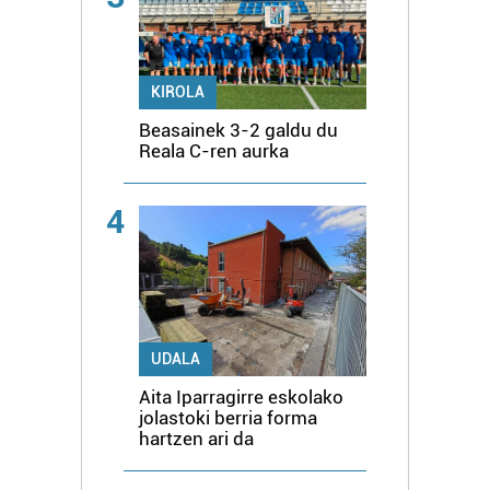
KIROLA
Beasainek 3-2 galdu du
Reala C-ren aurka
4
UDALA
Aita Iparragirre eskolako
jolastoki berria forma
hartzen ari da