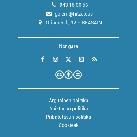
943 16 00 56
goierri@hitza.eus
Oriamendi, 32 – BEASAIN
Nor gara
Argitalpen politika
Aniztasun politika
Pribatutasun politika
Cookieak