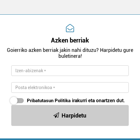
Azken berriak
Goierriko azken berriak jakin nahi dituzu? Harpidetu gure
buletinera!
Pribatutasun Politika
irakurri eta onartzen dut.
Harpidetu