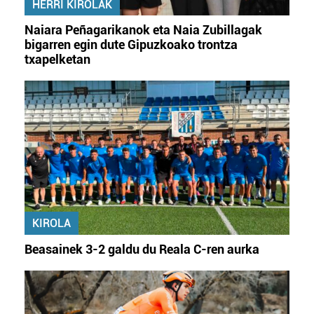
HERRI KIROLAK
Naiara Peñagarikanok eta Naia Zubillagak
bigarren egin dute Gipuzkoako trontza
txapelketan
KIROLA
Beasainek 3-2 galdu du Reala C-ren aurka