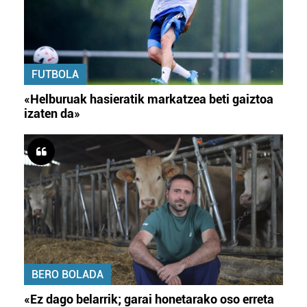
FUTBOLA
«Helburuak hasieratik markatzea beti gaiztoa
izaten da»
BERO BOLADA
«Ez dago belarrik; garai honetarako oso erreta