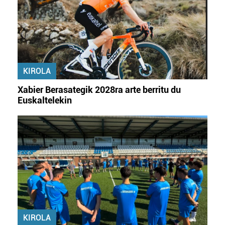
KIROLA
Xabier Berasategik 2028ra arte berritu du
Euskaltelekin
KIROLA