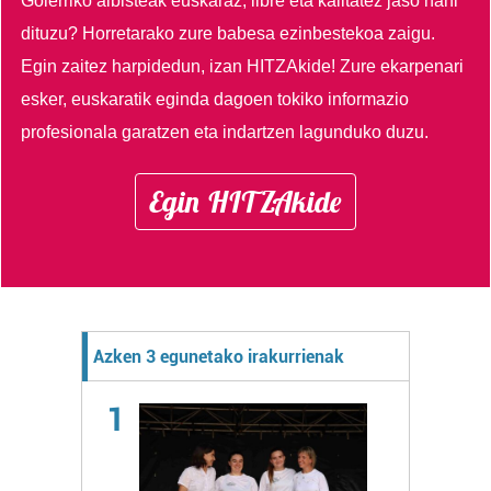
Goierriko albisteak euskaraz, libre eta kalitatez jaso nahi
dituzu?
Horretarako zure babesa ezinbestekoa zaigu.
Egin zaitez harpidedun, izan HITZAkide!
Zure ekarpenari
esker, euskaratik eginda dagoen tokiko informazio
profesionala garatzen eta indartzen lagunduko duzu.
Egin HITZAkide
Azken 3 egunetako irakurrienak
1