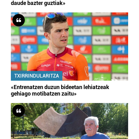
daude bazter guztiak»
TXIRRINDULARITZA
«Entrenatzen duzun bideetan lehiatzeak
gehiago motibatzen zaitu»