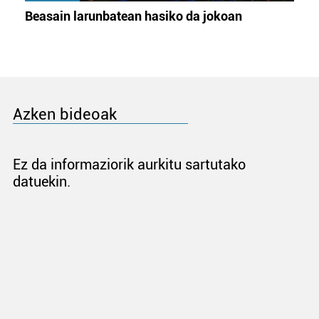
Beasain larunbatean hasiko da jokoan
Azken bideoak
Ez da informaziorik aurkitu sartutako
datuekin.