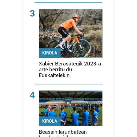
3
KIROLA
Xabier Berasategik 2028ra
arte berritu du
Euskaltelekin
4
KIROLA
Beasain larunbatean