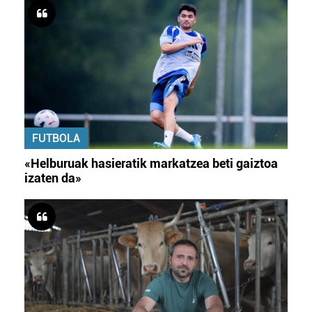
FUTBOLA
«Helburuak hasieratik markatzea beti gaiztoa
izaten da»