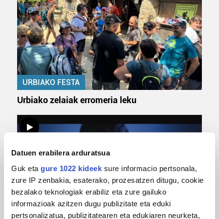
URBIAKO FESTA
Urbiako zelaiak erromeria leku
Datuen erabilera arduratsua
Guk eta
gure 1022 kideek
sure informacio pertsonala,
zure IP zenbakia, esaterako, prozesatzen ditugu, cookie
bezalako teknologiak erabiliz eta zure gailuko
informazioak azitzen dugu publizitate eta eduki
MUSIKA
pertsonalizatua, publizitatearen eta edukiaren neurketa,