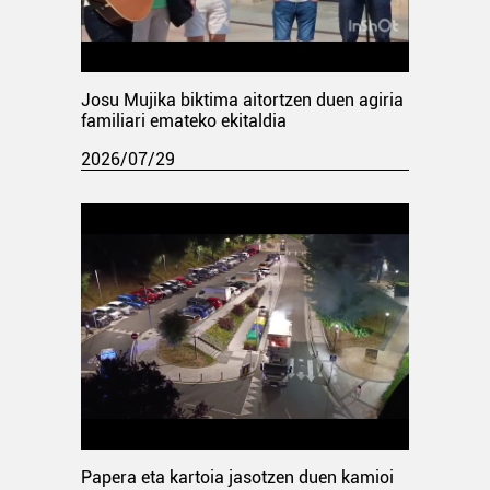
Josu Mujika biktima aitortzen duen agiria
familiari emateko ekitaldia
2026/07/29
Papera eta kartoia jasotzen duen kamioi