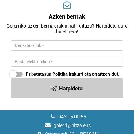
Azken berriak
Goierriko azken berriak jakin nahi dituzu? Harpidetu gure
buletinera!
Pribatutasun Politika
irakurri eta onartzen dut.
Harpidetu
943 16 00 56
goierri@hitza.eus