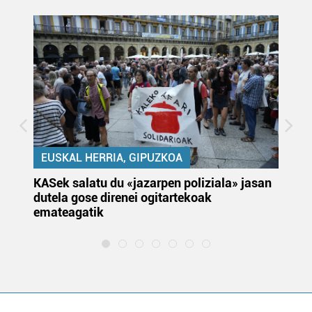
EUSKAL HERRIA, GIPUZKOA
KASek salatu du «jazarpen poliziala» jasan
Pa
dutela gose direnei ogitartekoak
da
emateagatik
«s