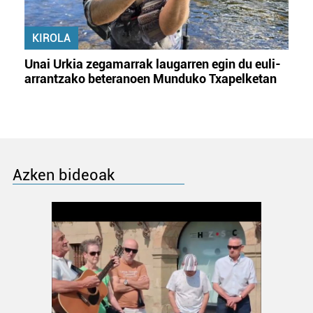
KIROLA
Unai Urkia zegamarrak laugarren egin du euli-
arrantzako beteranoen Munduko Txapelketan
Azken bideoak