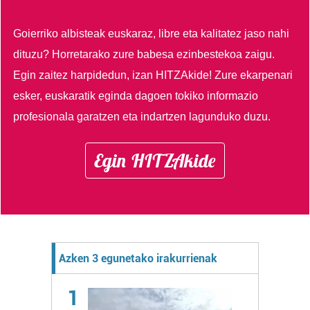
Goierriko albisteak euskaraz, libre eta kalitatez jaso nahi
dituzu?
Horretarako zure babesa ezinbestekoa zaigu.
Egin zaitez harpidedun, izan HITZAkide!
Zure ekarpenari
esker, euskaratik eginda dagoen tokiko informazio
profesionala garatzen eta indartzen lagunduko duzu.
Egin HITZAkide
Azken 3 egunetako irakurrienak
1