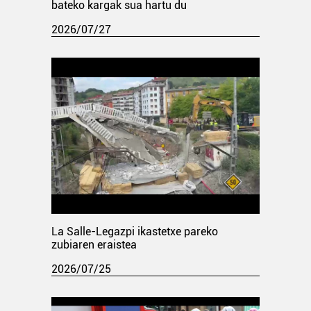
bateko kargak sua hartu du
2026/07/27
La Salle-Legazpi ikastetxe pareko
zubiaren eraistea
2026/07/25