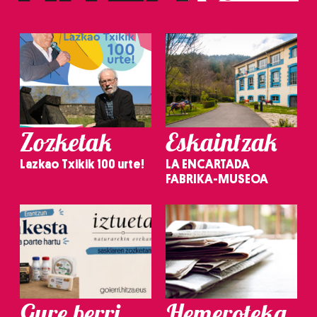
Zozketak
Eskaintzak
Lazkao Txikik 100 urte!
LA ENCARTADA
FABRIKA-MUSEOA
Gure berri.
Hemeroteka