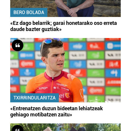
BERO BOLADA
«Ez dago belarrik; garai honetarako oso erreta
daude bazter guztiak»
TXIRRINDULARITZA
«Entrenatzen duzun bideetan lehiatzeak
gehiago motibatzen zaitu»