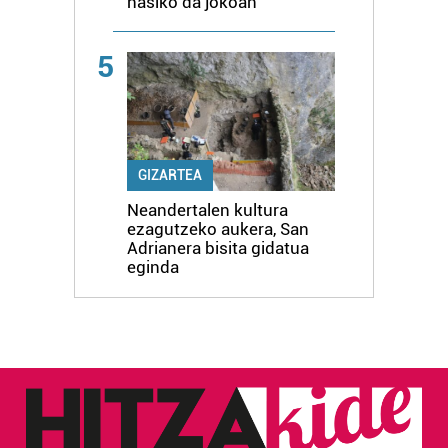
hasiko da jokoan
5
GIZARTEA
Neandertalen kultura
ezagutzeko aukera, San
Adrianera bisita gidatua
eginda