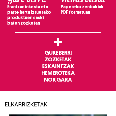
Erantzun inkesta eta
Papereko zenbakiak
parte hartu Iztuetako
PDF formatuan
produktuen saski
baten zozketan
+
GURE BERRI
ZOZKETAK
ESKAINTZAK
HEMEROTEKA
NOR GARA
ELKARRIZKETAK