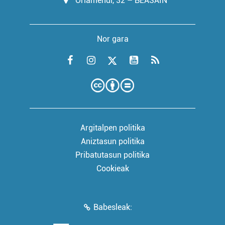
Oriamendi, 32 – BEASAIN
Nor gara
Argitalpen politika
Aniztasun politika
Pribatutasun politika
Cookieak
Babesleak: