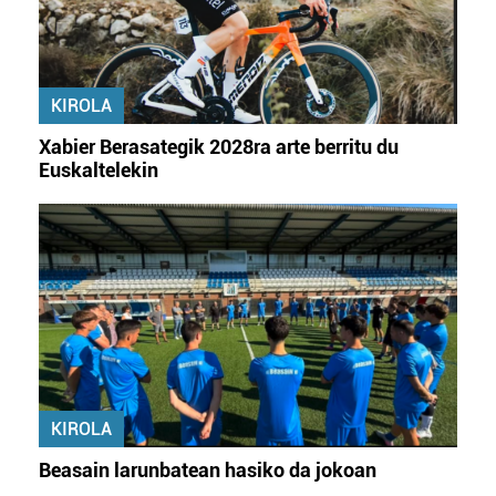
baliatzen gara. Ohar hau onartuz gero, teknologia hori
erabiltzeko baimen esplizitua ematen diguzu.
Gehiago
irakurri
KIROLA
Xabier Berasategik 2028ra arte berritu du
Euskaltelekin
KIROLA
Beasain larunbatean hasiko da jokoan