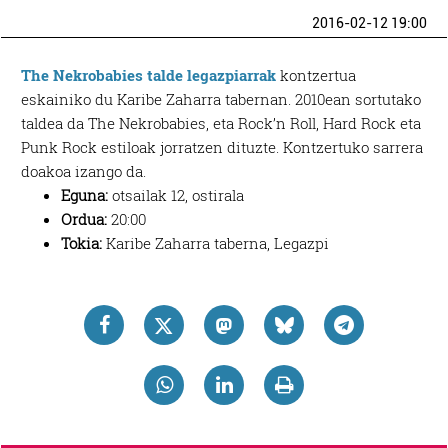
2016-02-12 19:00
The Nekrobabies talde legazpiarrak
kontzertua
eskainiko du Karibe Zaharra tabernan. 2010ean sortutako
taldea da The Nekrobabies, eta Rock’n Roll, Hard Rock eta
Punk Rock estiloak jorratzen dituzte. Kontzertuko sarrera
doakoa izango da.
Eguna:
otsailak 12, ostirala
Ordua:
20:00
Tokia:
Karibe Zaharra taberna, Legazpi