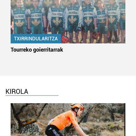
pertsonalizatuak eskaintzeko, iragarkiak eta edukia
neurtzeko, jendeari buruzko informazioa biltzeko eta
produktuak garatzeko. Zure datuak nork eta zertarako
erabiltzen dituen hauta dezakezu.
TXIRRINDULARITZA
Bazkide batzuek ez dizute baimenik eskatzen, eta beren
interes komertzial legitimoetan babesten dira. Ikusi gure
Tourreko goierritarrak
bazkideen zerrenda, beren ustez zein helburutarako
duten interes legitimoa eta horren aurka nola egin
dezakezun ikusteko.
Lortu zure datu pertsonalak prozesatzeko moduari
buruzko informazio gehiago eta ezarri zure lehentasunak
KIROLA
datuen atalean. Edozein unetan alda edo ken dezakezu
zure baimena Cookieen adierazpenean.
Webgune honek cookie propioak eta hirugarrenen cookie-
fitxategiak erabiltzen ditu. Zure esperientzia eta
zerbitzuak hobetzeko asmoz, cookie teknologiaz