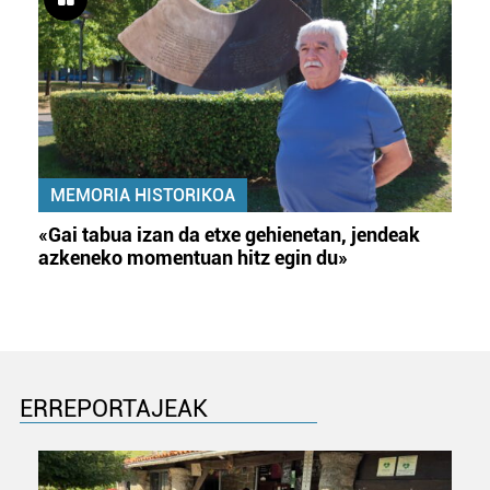
MEMORIA HISTORIKOA
«Gai tabua izan da etxe gehienetan, jendeak
azkeneko momentuan hitz egin du»
ERREPORTAJEAK