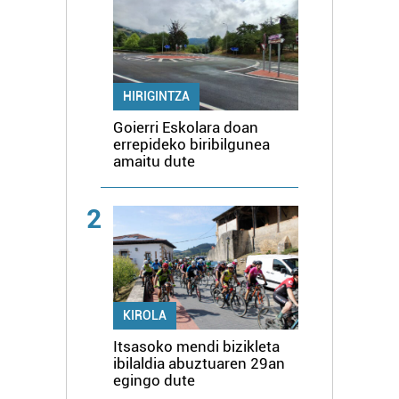
HIRIGINTZA
Goierri Eskolara doan
errepideko biribilgunea
amaitu dute
2
KIROLA
Itsasoko mendi bizikleta
ibilaldia abuztuaren 29an
egingo dute