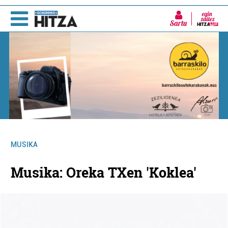
Sartu
MUSIKA
Musika: Oreka TXen 'Koklea'