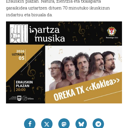
Erauskin plazan. Natura, zientzia eta txalaparta
garaikidea uztartzen dituen 70 minutuko ikuskizun
indartsu eta bisuala da.