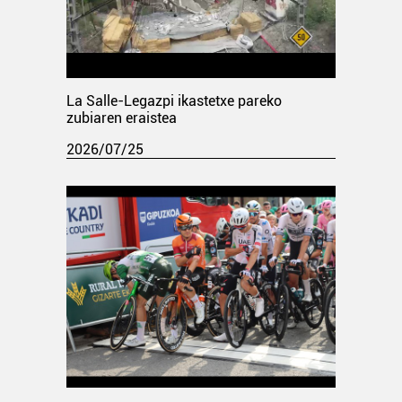
La Salle-Legazpi ikastetxe pareko
zubiaren eraistea
2026/07/25