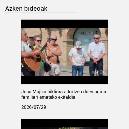
Azken bideoak
Josu Mujika biktima aitortzen duen agiria
familiari emateko ekitaldia
2026/07/29