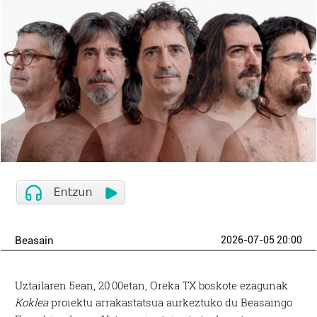
Beasain
2026-07-05 20:00
Uztailaren 5ean, 20:00etan, Oreka TX boskote ezagunak
Koklea
proiektu arrakastatsua aurkeztuko du Beasaingo