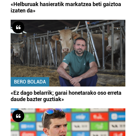
«Helburuak hasieratik markatzea beti gaiztoa
izaten da»
BERO BOLADA
«Ez dago belarrik; garai honetarako oso erreta
daude bazter guztiak»