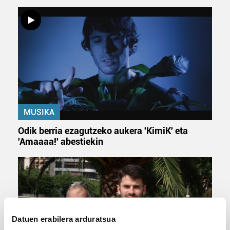
MUSIKA
Odik berria ezagutzeko aukera 'KimiK' eta
'Amaaaa!' abestiekin
Datuen erabilera arduratsua