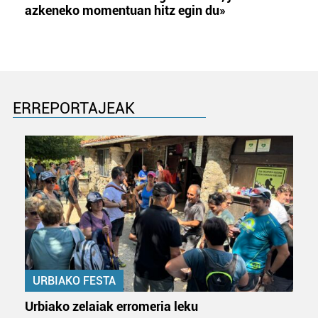
azkeneko momentuan hitz egin du»
ERREPORTAJEAK
URBIAKO FESTA
Urbiako zelaiak erromeria leku