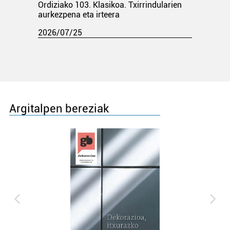
Ordiziako 103. Klasikoa. Txirrindularien
aurkezpena eta irteera
2026/07/25
Argitalpen bereziak