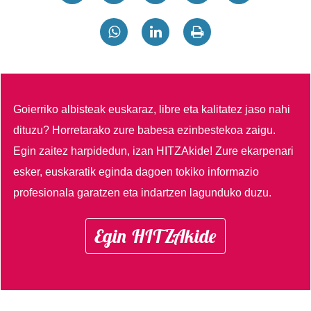
Goierriko albisteak euskaraz, libre eta kalitatez jaso nahi
dituzu?
Horretarako zure babesa ezinbestekoa zaigu.
Egin zaitez harpidedun, izan HITZAkide!
Zure ekarpenari
esker, euskaratik eginda dagoen tokiko informazio
profesionala garatzen eta indartzen lagunduko duzu.
Egin HITZAkide