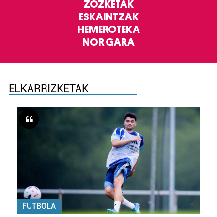
ZOZKETAK
ESKAINTZAK
HEMEROTEKA
NOR GARA
ELKARRIZKETAK
FUTBOLA