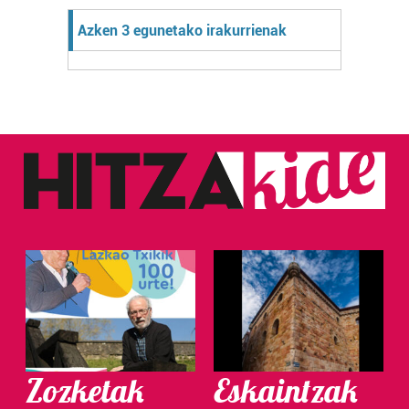
Azken 3 egunetako irakurrienak
Zozketak
Eskaintzak