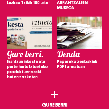
Lazkao Txikik 100 urte!
ARRANTZALEEN
MUSEOA
Gure berri.
Denda
Erantzun inkesta eta
Papereko zenbakiak
parte hartu Iztuetako
PDF formatuan
produktuen saski
baten zozketan
+
GURE BERRI