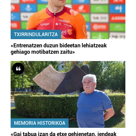
TXIRRINDULARITZA
«Entrenatzen duzun bideetan lehiatzeak
gehiago motibatzen zaitu»
MEMORIA HISTORIKOA
«Gai tabua izan da etxe gehienetan, jendeak