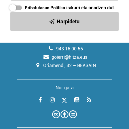
Pribatutasun Politika
irakurri eta onartzen dut.
Harpidetu
943 16 00 56
goierri@hitza.eus
Oriamendi, 32 – BEASAIN
Nor gara