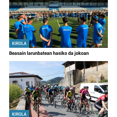
zure baimena Cookieen adierazpenean.
Webgune honek cookie propioak eta hirugarrenen cookie-
fitxategiak erabiltzen ditu. Zure esperientzia eta
zerbitzuak hobetzeko asmoz, cookie teknologiaz
baliatzen gara. Ohar hau onartuz gero, teknologia hori
erabiltzeko baimen esplizitua ematen diguzu.
Gehiago
KIROLA
irakurri
Beasain larunbatean hasiko da jokoan
KIROLA