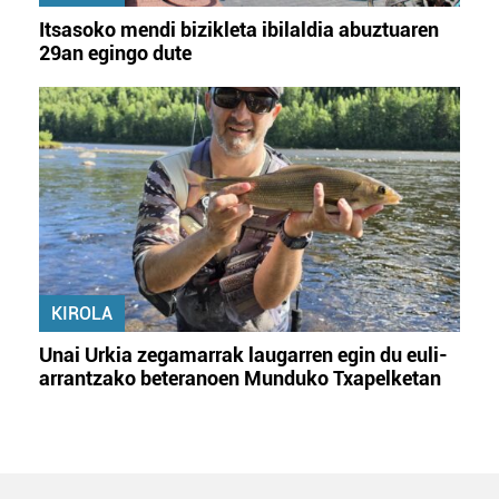
Itsasoko mendi bizikleta ibilaldia abuztuaren
29an egingo dute
KIROLA
Unai Urkia zegamarrak laugarren egin du euli-
arrantzako beteranoen Munduko Txapelketan