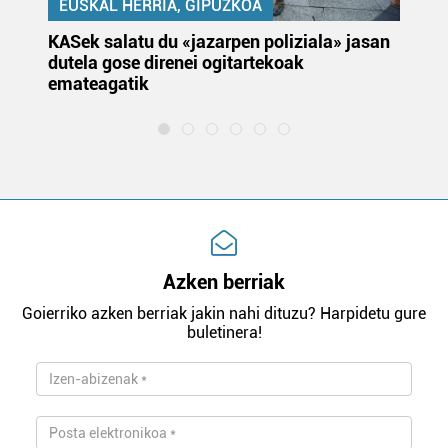
EUSKAL HERRIA, GIPUZKOA
KASek salatu du «jazarpen poliziala» jasan
Pa
dutela gose direnei ogitartekoak
da
emateagatik
«s
Azken berriak
Goierriko azken berriak jakin nahi dituzu? Harpidetu gure
buletinera!