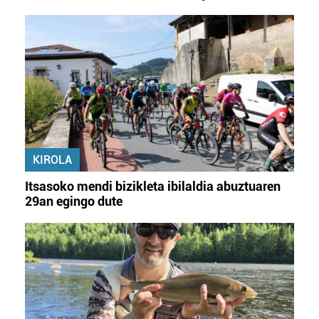
KIROLA
Itsasoko mendi bizikleta ibilaldia abuztuaren
29an egingo dute