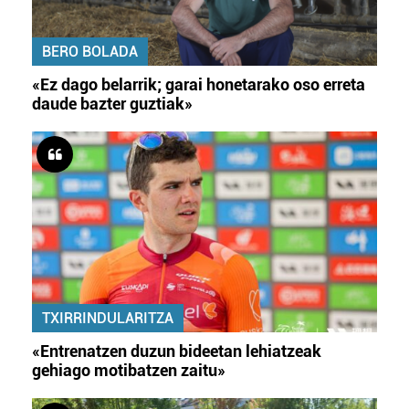
BERO BOLADA
«Ez dago belarrik; garai honetarako oso erreta
daude bazter guztiak»
TXIRRINDULARITZA
«Entrenatzen duzun bideetan lehiatzeak
gehiago motibatzen zaitu»