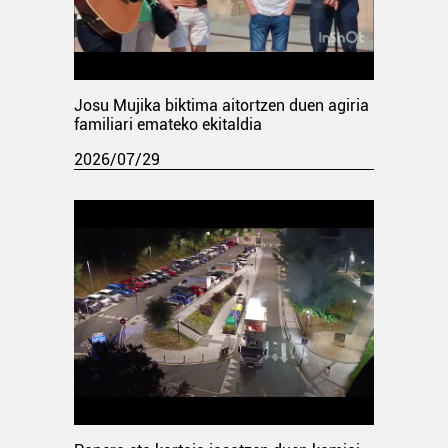
Josu Mujika biktima aitortzen duen agiria
familiari emateko ekitaldia
2026/07/29