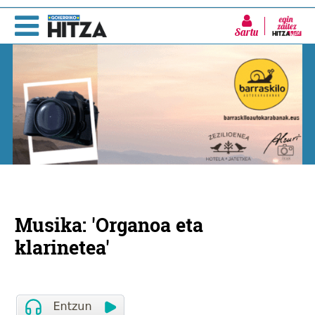
Sartu
Musika: 'Organoa eta
klarinetea'