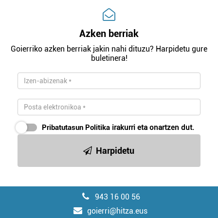
Azken berriak
Goierriko azken berriak jakin nahi dituzu? Harpidetu gure
buletinera!
Pribatutasun Politika
irakurri eta onartzen dut.
Harpidetu
943 16 00 56
goierri@hitza.eus