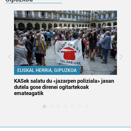
EUSKAL HERRIA, GIPUZKOA
KASek salatu du «jazarpen poliziala» jasan
Pa
dutela gose direnei ogitartekoak
da
emateagatik
«s