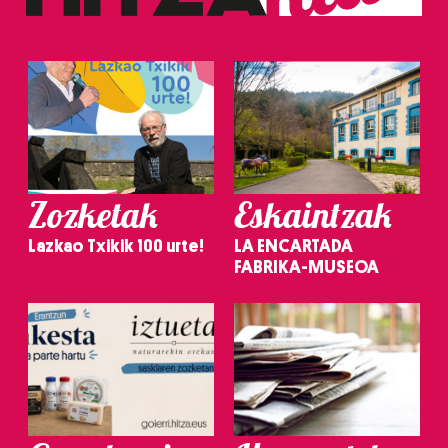
Zozketak
Eskaintzak
Lazkao Txikik 100 urte!
LA ENCARTADA
FABRIKA-MUSEOA