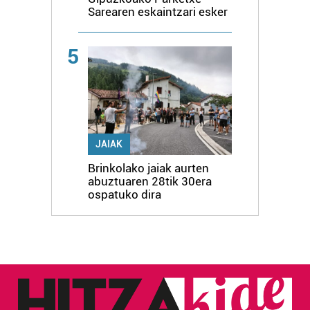
Sarearen eskaintzari esker
5
JAIAK
Brinkolako jaiak aurten
abuztuaren 28tik 30era
ospatuko dira