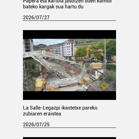
Papera eta kartoia jasotzen duen kamioi
bateko kargak sua hartu du
2026/07/27
La Salle-Legazpi ikastetxe pareko
zubiaren eraistea
2026/07/25