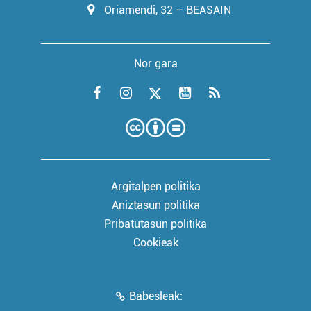
Oriamendi, 32 – BEASAIN
Nor gara
Argitalpen politika
Aniztasun politika
Pribatutasun politika
Cookieak
Babesleak: