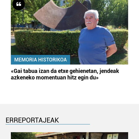
MEMORIA HISTORIKOA
«Gai tabua izan da etxe gehienetan, jendeak
azkeneko momentuan hitz egin du»
ERREPORTAJEAK