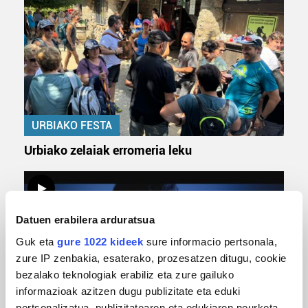
URBIAKO FESTA
Urbiako zelaiak erromeria leku
Datuen erabilera arduratsua
Guk eta
gure 1022 kideek
sure informacio pertsonala,
zure IP zenbakia, esaterako, prozesatzen ditugu, cookie
bezalako teknologiak erabiliz eta zure gailuko
informazioak azitzen dugu publizitate eta eduki
pertsonalizatua, publizitatearen eta edukiaren neurketa,