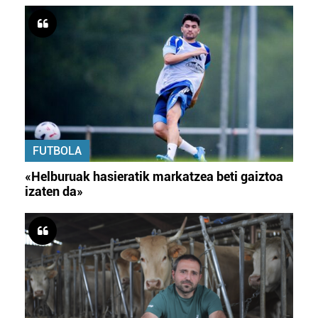
FUTBOLA
«Helburuak hasieratik markatzea beti gaiztoa
izaten da»