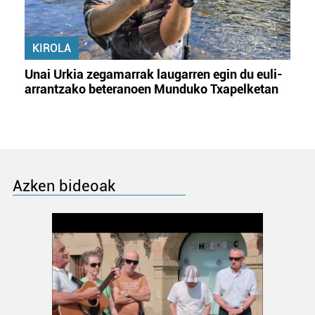
KIROLA
Unai Urkia zegamarrak laugarren egin du euli-
arrantzako beteranoen Munduko Txapelketan
Azken bideoak