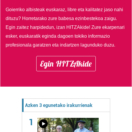
Goierriko albisteak euskaraz, libre eta kalitatez jaso nahi
dituzu?
Horretarako zure babesa ezinbestekoa zaigu.
Egin zaitez harpidedun, izan HITZAkide!
Zure ekarpenari
esker, euskaratik eginda dagoen tokiko informazio
profesionala garatzen eta indartzen lagunduko duzu.
Egin HITZAkide
Azken 3 egunetako irakurrienak
1