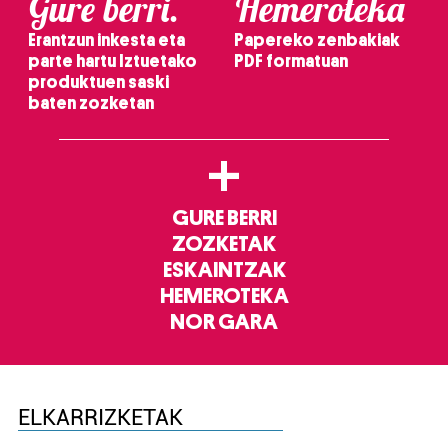
Gure berri.
Hemeroteka
Erantzun inkesta eta
Papereko zenbakiak
parte hartu Iztuetako
PDF formatuan
produktuen saski
baten zozketan
+
GURE BERRI
ZOZKETAK
ESKAINTZAK
HEMEROTEKA
NOR GARA
ELKARRIZKETAK