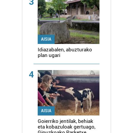
3
AISIA
Idiazabalen, abuzturako
plan ugari
4
AISIA
Goierriko jentilak, behiak
eta kobazuloak gertuago,
Gipuzkoako Parketxe