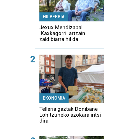
HILBERRIA
Jexux Mendizabal
'Kaxkagorri' artzain
zaldibiarra hil da
2
EKONOMIA
Telleria gaztak Donibane
Lohitzuneko azokara iritsi
dira