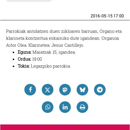
2016-05-15 17:00
Parrokiak antolatzen duen zikloaren barruan, Organo eta
klarineta kontzertua eskainiko dute igandean. Organoa:
Aitor Olea. Klarinetea: Jesus Castillejo.
Eguna:
Maiatzak 15, igandea.
Ordua:
19:00.
Tokia:
Legazpiko parrokia.