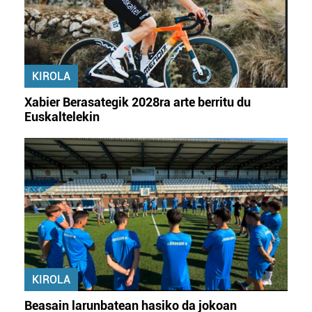
baliatzen gara. Ohar hau onartuz gero, teknologia hori
erabiltzeko baimen esplizitua ematen diguzu.
Gehiago
irakurri
KIROLA
Xabier Berasategik 2028ra arte berritu du
Euskaltelekin
KIROLA
Beasain larunbatean hasiko da jokoan