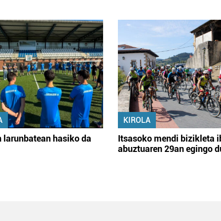
A
KIROLA
 larunbatean hasiko da
Itsasoko mendi bizikleta i
abuztuaren 29an egingo d