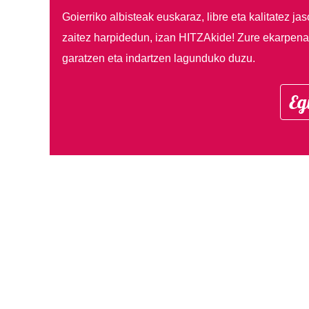
Goierriko albisteak euskaraz, libre eta kalitatez ja
zaitez harpidedun, izan HITZAkide!
Zure ekarpenar
garatzen eta indartzen lagunduko duzu.
Eg