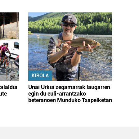
KIROLA
bilaldia
Unai Urkia zegamarrak laugarren
ute
egin du euli-arrantzako
beteranoen Munduko Txapelketan