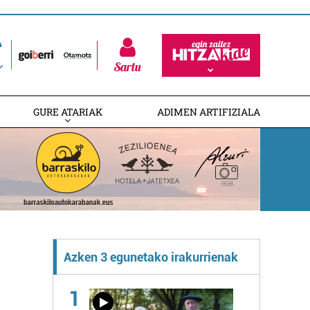
Sartu
GURE ATARIAK
ADIMEN ARTIFIZIALA
Azken 3 egunetako irakurrienak
1