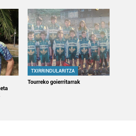
TXIRRINDULARITZA
:
Tourreko goierritarrak
eta
k