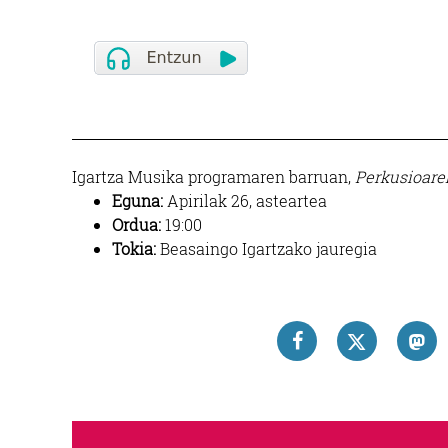
Igartza Musika programaren barruan,
Perkusioare
Eguna:
Apirilak 26, asteartea
Ordua:
19:00
Tokia:
Beasaingo Igartzako jauregia