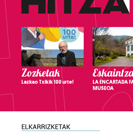
Zozketak
Eskaintz
Lazkao Txikik 100 urte!
LA ENCARTADA F
MUSEOA
ELKARRIZKETAK