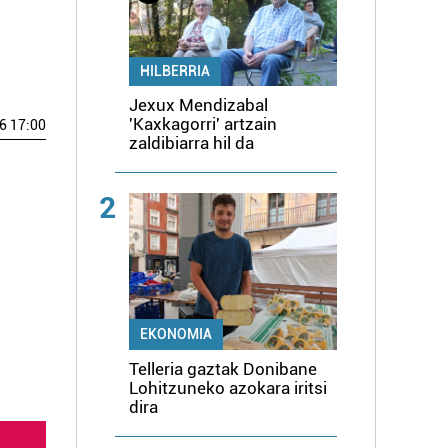
HILBERRIA
Jexux Mendizabal
'Kaxkagorri' artzain
6 17:00
zaldibiarra hil da
2
EKONOMIA
Telleria gaztak Donibane
Lohitzuneko azokara iritsi
dira