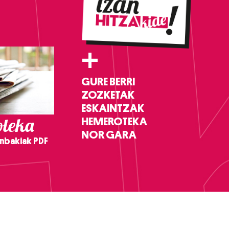
+
GURE BERRI
ZOZKETAK
ESKAINTZAK
teka
HEMEROTEKA
NOR GARA
nbakiak PDF