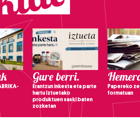
ak
Gure berri.
Hemero
ABRIKA-
Erantzun inkesta eta parte
Papereko ze
hartu Iztuetako
formatuan
produktuen saski baten
zozketan