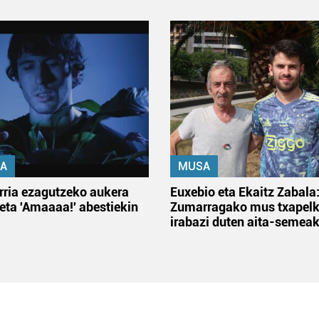
A
MUSA
rria ezagutzeko aukera
Euxebio eta Ekaitz Zabala
 eta 'Amaaaa!' abestiekin
Zumarragako mus txapelk
irabazi duten aita-semea