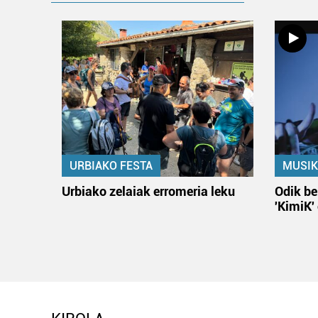
URBIAKO FESTA
MUSIK
Urbiako zelaiak erromeria leku
Odik be
'KimiK'