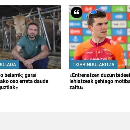
BOLADA
TXIRRINDULARITZA
o belarrik; garai
«Entrenatzen duzun bidee
ako oso erreta daude
lehiatzeak gehiago motib
guztiak»
zaitu»