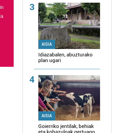
3
in
la
AISIA
Idiazabalen, abuzturako
plan ugari
4
AISIA
Goierriko jentilak, behiak
eta kobazuloak gertuago,