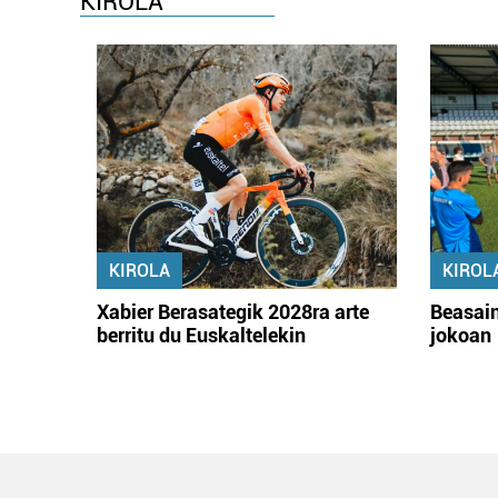
KIROLA
KIROLA
KIROL
Xabier Berasategik 2028ra arte
Beasain
berritu du Euskaltelekin
jokoan