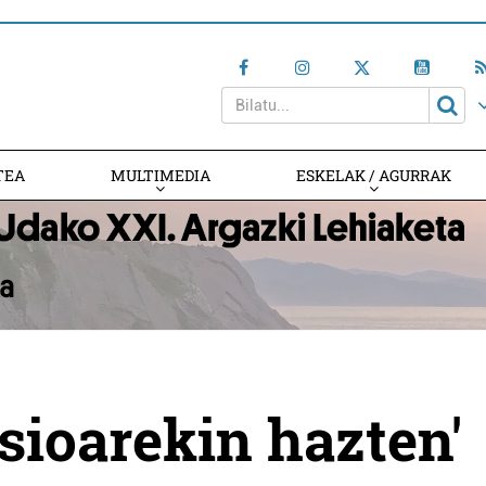
TEA
MULTIMEDIA
ESKELAK / AGURRAK
sioarekin hazten'