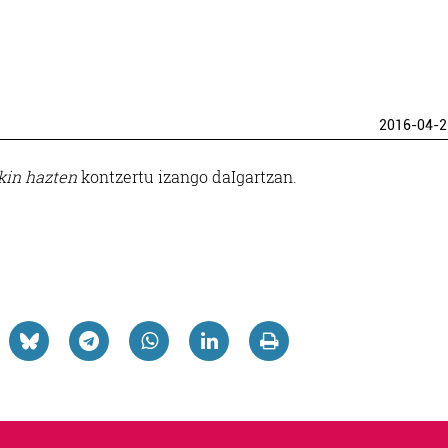
2016-04-2
kin hazten
kontzertu izango daIgartzan.