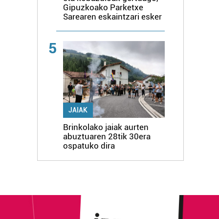
Gipuzkoako Parketxe
Sarearen eskaintzari esker
5
JAIAK
Brinkolako jaiak aurten
abuztuaren 28tik 30era
ospatuko dira