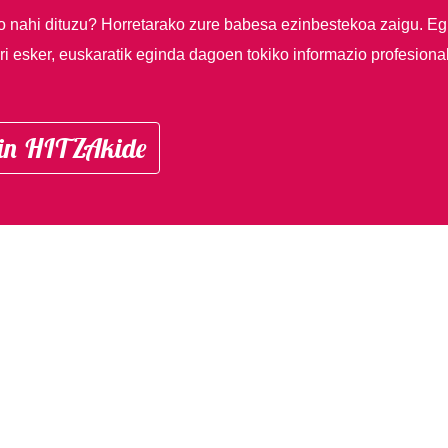
so nahi dituzu?
Horretarako zure babesa ezinbestekoa zaigu. Eg
i esker, euskaratik eginda dagoen tokiko informazio profesiona
in HITZAkide