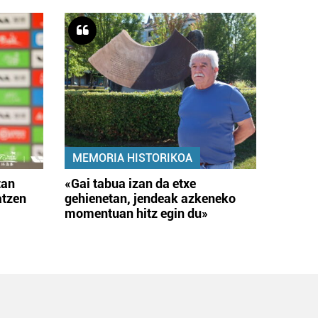
MEMORIA HISTORIKOA
tan
«Gai tabua izan da etxe
atzen
gehienetan, jendeak azkeneko
momentuan hitz egin du»