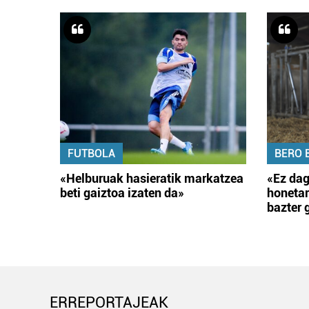
FUTBOLA
BERO 
«Helburuak hasieratik markatzea
«Ez dag
beti gaiztoa izaten da»
honetar
bazter 
ERREPORTAJEAK