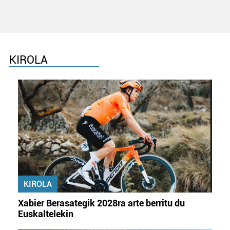
KIROLA
KIROLA
Xabier Berasategik 2028ra arte berritu du
Euskaltelekin