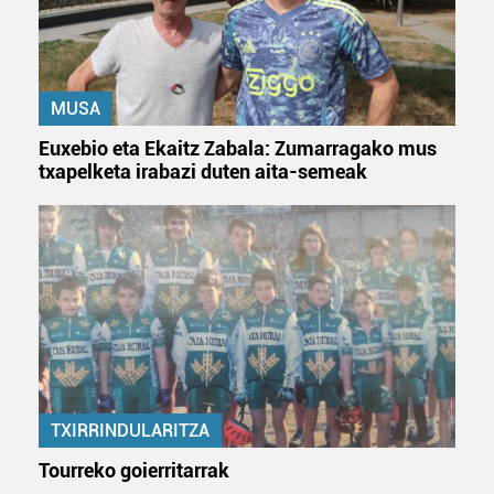
baliatzen gara. Ohar hau onartuz gero, teknologia hori
erabiltzeko baimen esplizitua ematen diguzu.
Gehiago
irakurri
MUSA
Euxebio eta Ekaitz Zabala: Zumarragako mus
txapelketa irabazi duten aita-semeak
TXIRRINDULARITZA
Tourreko goierritarrak