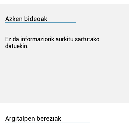
Azken bideoak
Ez da informaziorik aurkitu sartutako
datuekin.
Argitalpen bereziak