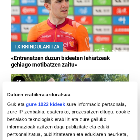
TXIRRINDULARITZA
«Entrenatzen duzun bideetan lehiatzeak
gehiago motibatzen zaitu»
Datuen erabilera arduratsua
Guk eta
gure 1022 kideek
sure informacio pertsonala,
zure IP zenbakia, esaterako, prozesatzen ditugu, cookie
bezalako teknologiak erabiliz eta zure gailuko
informazioak azitzen dugu publizitate eta eduki
pertsonalizatua, publizitatearen eta edukiaren neurketa,
MEMORIA HISTORIKOA