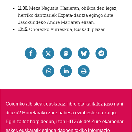
11:00.
Meza Nagusia. Hasieran, ohikoa den legez,
herriko dantzariek Ezpata-dantza egingo dute
Jasokundeko Andre Mariaren elizan.
12:15.
Ohorezko Aurreskua, Euskadi plazan.
Goierriko albisteak euskaraz, libre eta kalitatez jaso nahi
dituzu?
Horretarako zure babesa ezinbestekoa zaigu.
Egin zaitez harpidedun, izan HITZAkide!
Zure ekarpenari
esker, euskaratik eginda dagoen tokiko informazio