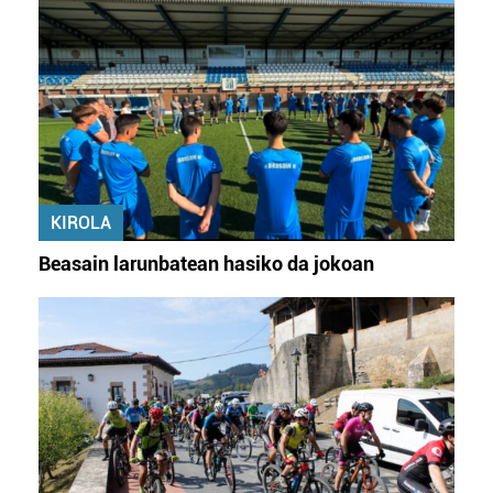
KIROLA
Beasain larunbatean hasiko da jokoan