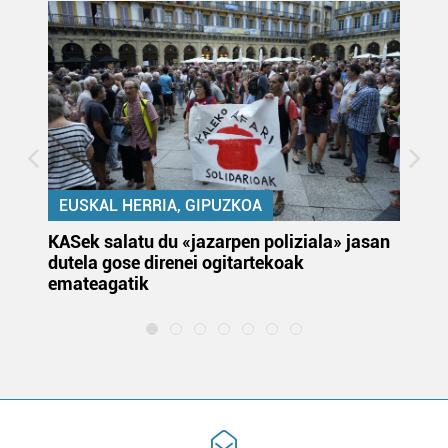
EUSKAL HERRIA, GIPUZKOA
KASek salatu du «jazarpen poliziala» jasan
Pa
dutela gose direnei ogitartekoak
da
emateagatik
«s