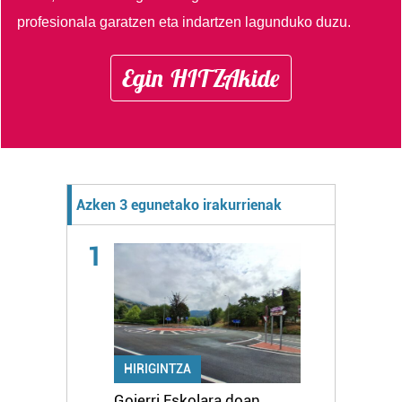
profesionala garatzen eta indartzen lagunduko duzu.
Egin HITZAkide
Azken 3 egunetako irakurrienak
1
HIRIGINTZA
Goierri Eskolara doan