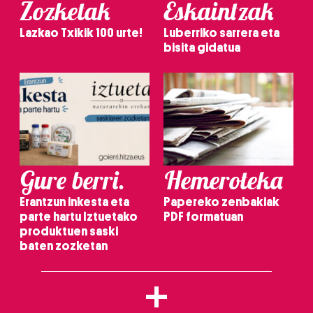
Zozketak
Eskaintzak
Lazkao Txikik 100 urte!
Luberriko sarrera eta
bisita gidatua
Gure berri.
Hemeroteka
Erantzun inkesta eta
Papereko zenbakiak
parte hartu Iztuetako
PDF formatuan
produktuen saski
baten zozketan
+