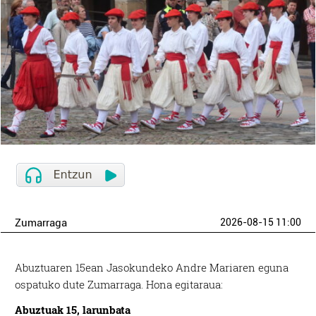
Zumarraga
2026-08-15 11:00
Abuztuaren 15ean Jasokundeko Andre Mariaren eguna
ospatuko dute Zumarraga. Hona egitaraua:
Abuztuak 15, larunbata