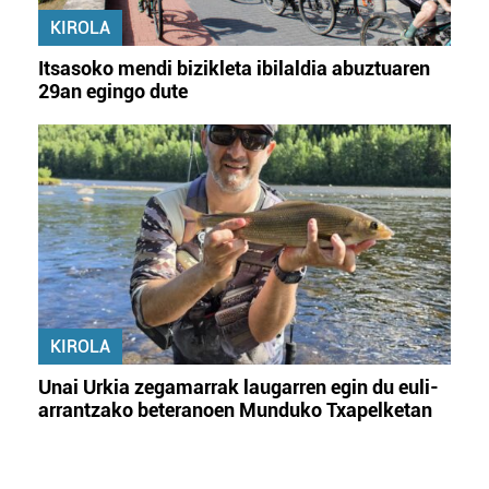
KIROLA
Itsasoko mendi bizikleta ibilaldia abuztuaren
29an egingo dute
KIROLA
Unai Urkia zegamarrak laugarren egin du euli-
arrantzako beteranoen Munduko Txapelketan