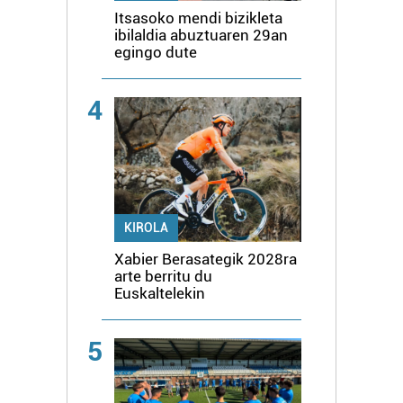
Itsasoko mendi bizikleta
ibilaldia abuztuaren 29an
egingo dute
4
KIROLA
Xabier Berasategik 2028ra
arte berritu du
Euskaltelekin
5