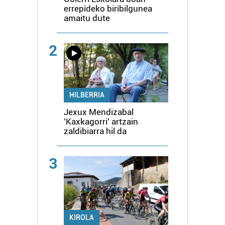
errepideko biribilgunea
amaitu dute
2
HILBERRIA
Jexux Mendizabal
'Kaxkagorri' artzain
zaldibiarra hil da
3
KIROLA