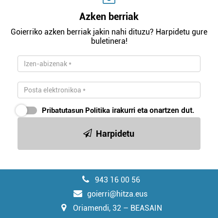
Azken berriak
Goierriko azken berriak jakin nahi dituzu? Harpidetu gure
buletinera!
Pribatutasun Politika
irakurri eta onartzen dut.
Harpidetu
943 16 00 56
goierri@hitza.eus
Oriamendi, 32 – BEASAIN