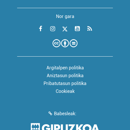
Nor gara
Argitalpen politika
Aniztasun politika
Pribatutasun politika
Cookieak
Babesleak: