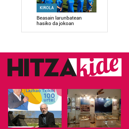
KIROLA
Beasain larunbatean
hasiko da jokoan