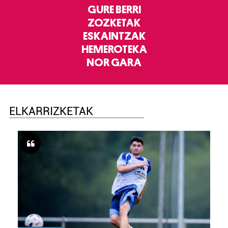
GURE BERRI
ZOZKETAK
ESKAINTZAK
HEMEROTEKA
NOR GARA
ELKARRIZKETAK