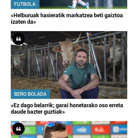
FUTBOLA
«Helburuak hasieratik markatzea beti gaiztoa
izaten da»
BERO BOLADA
«Ez dago belarrik; garai honetarako oso erreta
daude bazter guztiak»