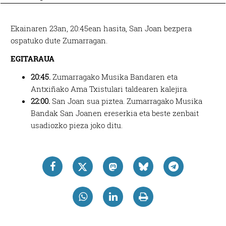
Ekainaren 23an, 20:45ean hasita, San Joan bezpera
ospatuko dute Zumarragan.
EGITARAUA
20:45.
Zumarragako Musika Bandaren eta
Antxiñako Ama Txistulari taldearen kalejira.
22:00.
San Joan sua piztea. Zumarragako Musika
Bandak San Joanen ereserkia eta beste zenbait
usadiozko pieza joko ditu.