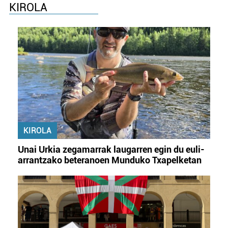
KIROLA
KIROLA
Unai Urkia zegamarrak laugarren egin du euli-
arrantzako beteranoen Munduko Txapelketan