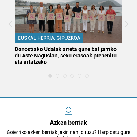
EUSKAL HERRIA, GIPUZKOA
Donostiako Udalak arreta gune bat jarriko
Ur
du Aste Nagusian, sexu erasoak prebenitu
es
eta artatzeko
lu
Azken berriak
Goierriko azken berriak jakin nahi dituzu? Harpidetu gure