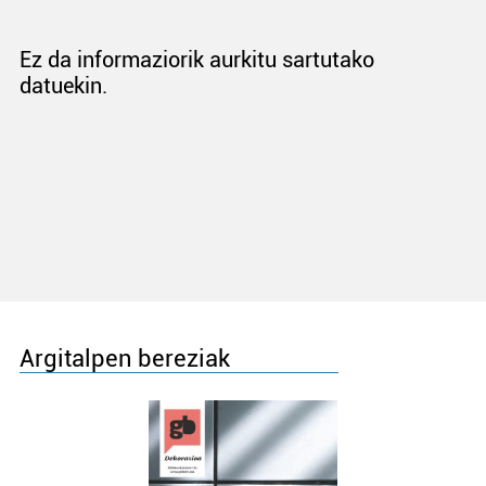
Ez da informaziorik aurkitu sartutako
datuekin.
Argitalpen bereziak