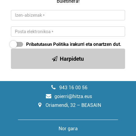
buletinera!
Pribatutasun Politika
irakurri eta onartzen dut.
Harpidetu
943 16 00 56
goierri@hitza.eus
Oriamendi, 32 – BEASAIN
Nor gara