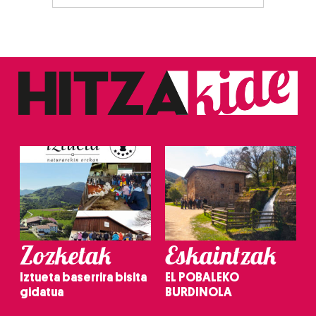
Zozketak
Eskaintzak
Iztueta baserrira bisita
EL POBALEKO
gidatua
BURDINOLA