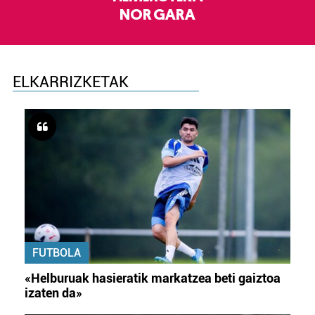
NOR GARA
ELKARRIZKETAK
FUTBOLA
«Helburuak hasieratik markatzea beti gaiztoa
izaten da»