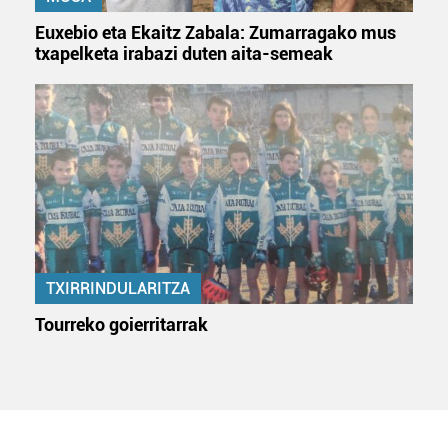
Euxebio eta Ekaitz Zabala: Zumarragako mus
txapelketa irabazi duten aita-semeak
TXIRRINDULARITZA
Tourreko goierritarrak