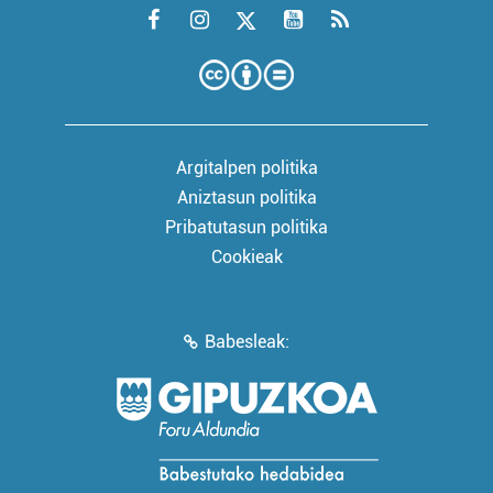
Argitalpen politika
Aniztasun politika
Pribatutasun politika
Cookieak
Babesleak: