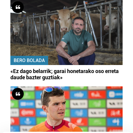
BERO BOLADA
«Ez dago belarrik; garai honetarako oso erreta
daude bazter guztiak»