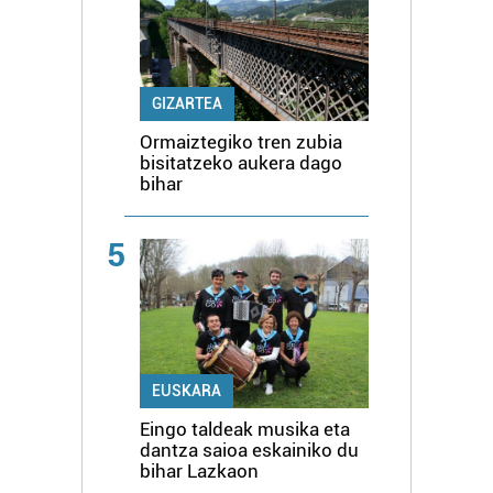
GIZARTEA
Ormaiztegiko tren zubia
bisitatzeko aukera dago
bihar
5
EUSKARA
Eingo taldeak musika eta
dantza saioa eskainiko du
bihar Lazkaon