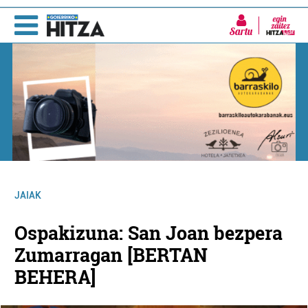
Sartu
JAIAK
Ospakizuna: San Joan bezpera
Zumarragan [BERTAN
BEHERA]