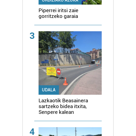
ORDIZIAKO AZOKA
Piperrei iritsi zaie
gorritzeko garaia
3
UDALA
Lazkaotik Beasainera
sartzeko bidea itxita,
Senpere kalean
4