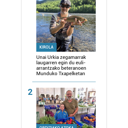
KIROLA
Unai Urkia zegamarrak
laugarren egin du euli-
arrantzako beteranoen
Munduko Txapelketan
2