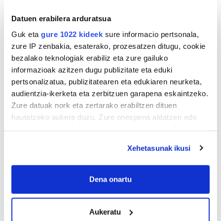
Datuen erabilera arduratsua
TXIRRINDULARITZA
Guk eta
gure 1022 kideek
sure informacio pertsonala,
«Entrenatzen duzun bideetan lehiatzeak
zure IP zenbakia, esaterako, prozesatzen ditugu, cookie
gehiago motibatzen zaitu»
bezalako teknologiak erabiliz eta zure gailuko
informazioak azitzen dugu publizitate eta eduki
pertsonalizatua, publizitatearen eta edukiaren neurketa,
audientzia-ikerketa eta zerbitzuen garapena eskaintzeko.
Zure datuak nork eta zertarako erabiltzen dituen
hautatzeko aukera duzu. Zure onespena aldatzen edo
deuseztatzen ahal duzu edozein momentutan, Cookie
deklaraziotik edo Privacy triggerean klikatuz.
Xehetasunak ikusi
If you allow, we would also like to:
MEMORIA HISTORIKOA
Collect information about your geographical
Dena onartu
«Gai tabua izan da etxe gehienetan, jendeak
location which can be accurate to within several
azkeneko momentuan hitz egin du»
meters
Aukeratu
Identify your device by actively scanning it for