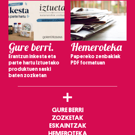
Gure berri.
Hemeroteka
Erantzun inkesta eta
Papereko zenbakiak
parte hartu Iztuetako
PDF formatuan
produktuen saski
baten zozketan
+
GURE BERRI
ZOZKETAK
ESKAINTZAK
HEMEROTEKA