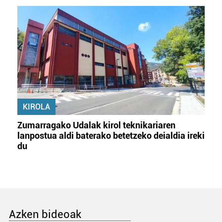
KIROLA
Zumarragako Udalak kirol teknikariaren
lanpostua aldi baterako betetzeko deialdia ireki
du
Azken bideoak