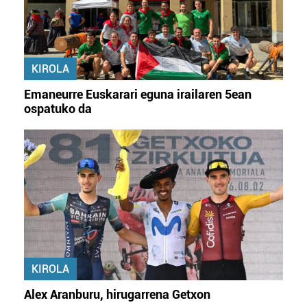
KIROLA
Emaneurre Euskarari eguna irailaren 5ean
ospatuko da
KIROLA
Alex Aranburu, hirugarrena Getxon