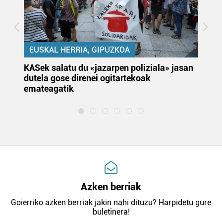
EUSKAL HERRIA, GIPUZKOA
KASek salatu du «jazarpen poliziala» jasan
Pa
dutela gose direnei ogitartekoak
da
emateagatik
«s
Azken berriak
Goierriko azken berriak jakin nahi dituzu? Harpidetu gure
buletinera!