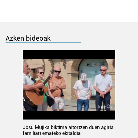
Azken bideoak
Josu Mujika biktima aitortzen duen agiria
familiari emateko ekitaldia