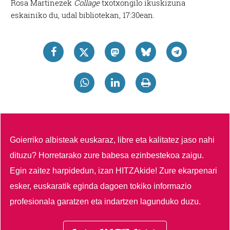
Rosa Martinezek
Collage
txotxongilo ikuskizuna
eskainiko du, udal bibliotekan, 17:30ean.
Goierriko albisteak euskaraz, libre eta kalitatez jaso nahi
dituzu?
Horretarako zure babesa ezinbestekoa zaigu.
Egin zaitez harpidedun, izan HITZAkide!
Zure ekarpenari
esker, euskaratik eginda dagoen tokiko informazio
profesionala garatzen eta indartzen lagunduko duzu.