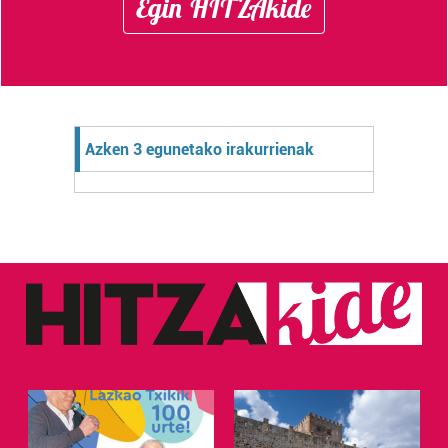
Egin HITZAkide
Azken 3 egunetako irakurrienak