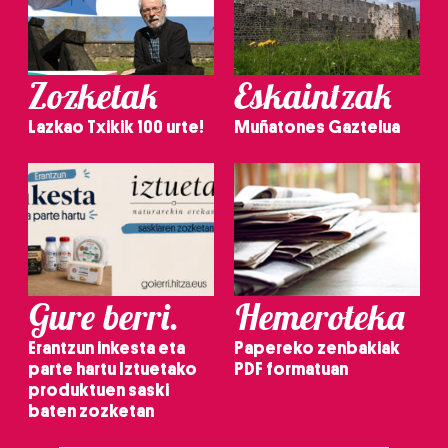
Zozketak
Eskaintzak
Lazkao Txikik 100 urte!
Muñatones Gaztelua
Gure berri.
Hemeroteka
Erantzun inkesta eta
Papereko zenbakiak
parte hartu Iztuetako
PDF formatuan
produktuen saski
baten zozketan