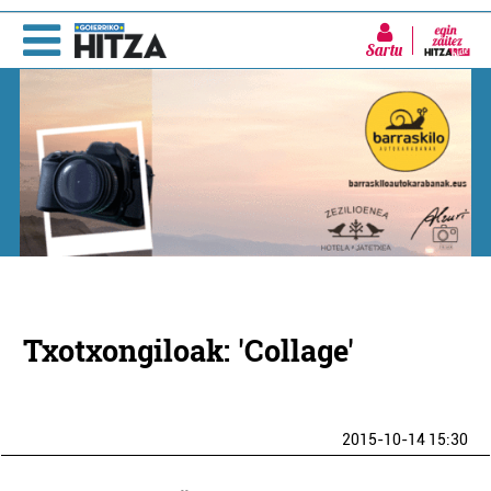
Sartu
Txotxongiloak: 'Collage'
2015-10-14 15:30