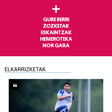
+
GURE BERRI
ZOZKETAK
ESKAINTZAK
HEMEROTEKA
NOR GARA
ELKARRIZKETAK