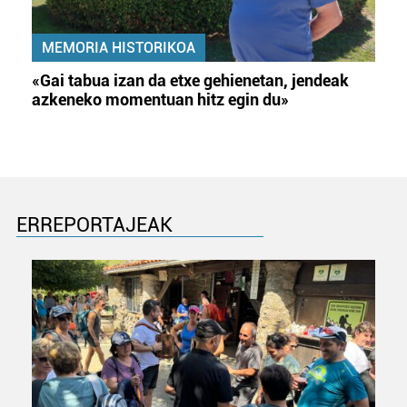
MEMORIA HISTORIKOA
«Gai tabua izan da etxe gehienetan, jendeak
azkeneko momentuan hitz egin du»
ERREPORTAJEAK