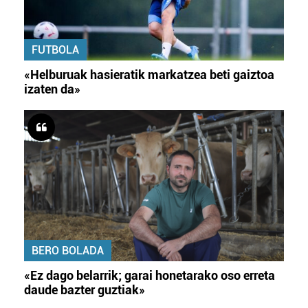
FUTBOLA
«Helburuak hasieratik markatzea beti gaiztoa
izaten da»
BERO BOLADA
«Ez dago belarrik; garai honetarako oso erreta
daude bazter guztiak»