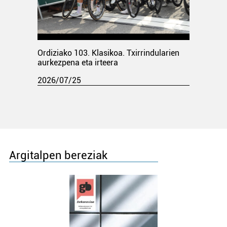
Ordiziako 103. Klasikoa. Txirrindularien
aurkezpena eta irteera
2026/07/25
Argitalpen bereziak