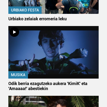
URBIAKO FESTA
Urbiako zelaiak erromeria leku
MUSIKA
Odik berria ezagutzeko aukera 'KimiK' eta
'Amaaaa!' abestiekin