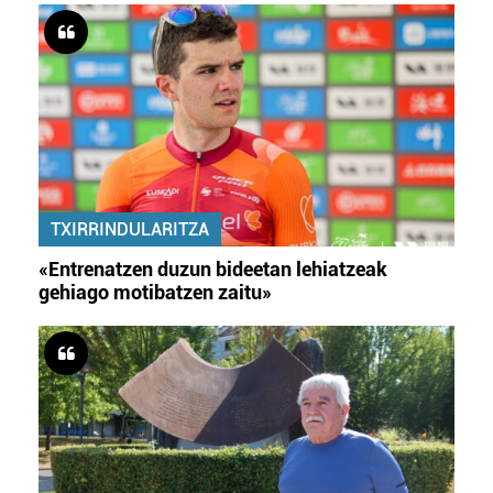
TXIRRINDULARITZA
«Entrenatzen duzun bideetan lehiatzeak
gehiago motibatzen zaitu»