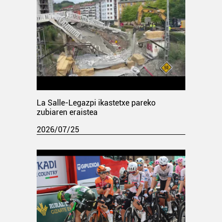
La Salle-Legazpi ikastetxe pareko
zubiaren eraistea
2026/07/25