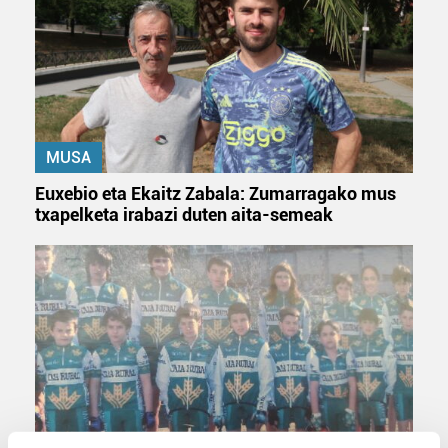
MUSA
Euxebio eta Ekaitz Zabala: Zumarragako mus
txapelketa irabazi duten aita-semeak