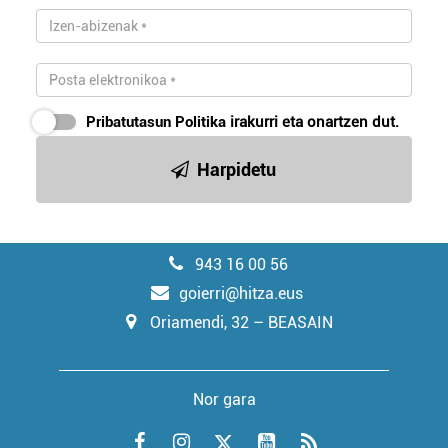
Pribatutasun Politika
irakurri eta onartzen dut.
Harpidetu
943 16 00 56
goierri@hitza.eus
Oriamendi, 32 – BEASAIN
Nor gara