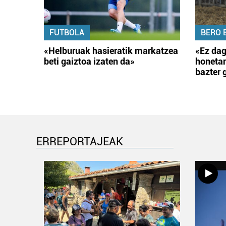
FUTBOLA
BERO 
«Helburuak hasieratik markatzea
«Ez dag
beti gaiztoa izaten da»
honetar
bazter 
ERREPORTAJEAK