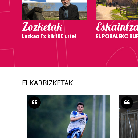
Zozketak
Eskaintz
Lazkao Txikik 100 urte!
EL POBALEKO BU
ELKARRIZKETAK