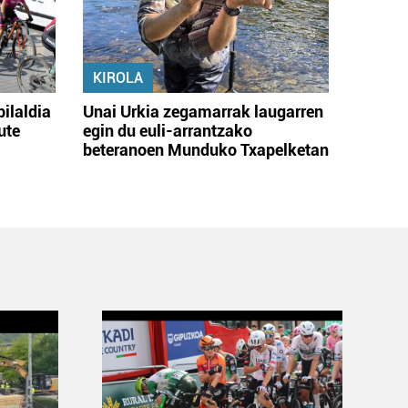
KIROLA
bilaldia
Unai Urkia zegamarrak laugarren
ute
egin du euli-arrantzako
beteranoen Munduko Txapelketan