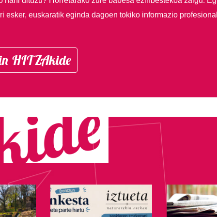
so nahi dituzu?
Horretarako zure babesa ezinbestekoa zaigu. Eg
i esker, euskaratik eginda dagoen tokiko informazio profesiona
in HITZAkide