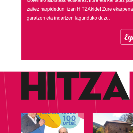
Goierriko albisteak euskaraz, libre eta kalitatez ja
zaitez harpidedun, izan HITZAkide!
Zure ekarpenar
garatzen eta indartzen lagunduko duzu.
Eg