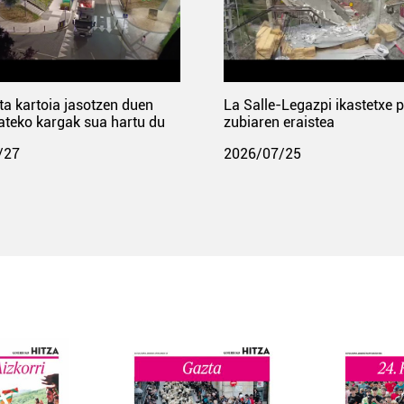
ta kartoia jasotzen duen
La Salle-Legazpi ikastetxe 
ateko kargak sua hartu du
zubiaren eraistea
/27
2026/07/25