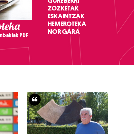
GURE BERRI
ZOZKETAK
ESKAINTZAK
teka
HEMEROTEKA
NOR GARA
nbakiak PDF