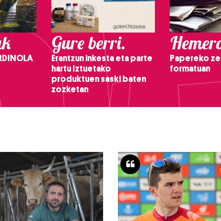
ak
Gure berri.
Hemero
RDINOLA
Erantzun inkesta eta parte
Papereko ze
hartu Iztuetako
formatuan
produktuen saski baten
zozketan