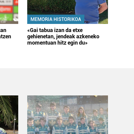
MEMORIA HISTORIKOA
tan
«Gai tabua izan da etxe
atzen
gehienetan, jendeak azkeneko
momentuan hitz egin du»