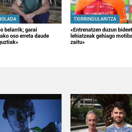
BOLADA
TXIRRINDULARITZA
o belarrik; garai
«Entrenatzen duzun bidee
ako oso erreta daude
lehiatzeak gehiago motib
guztiak»
zaitu»