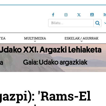
TEA
MULTIMEDIA
ESKELAK / AGURRAK
gazpi): 'Rams-El