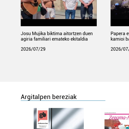
Josu Mujika biktima aitortzen duen
Papera e
agiria familiari emateko ekitaldia
kamioi b
2026/07/29
2026/07
Argitalpen bereziak