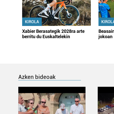
KIROLA
KIROL
Xabier Berasategik 2028ra arte
Beasain
berritu du Euskaltelekin
jokoan
Azken bideoak