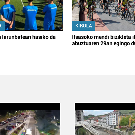
A
KIROLA
 larunbatean hasiko da
Itsasoko mendi bizikleta i
abuztuaren 29an egingo d