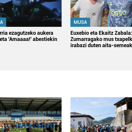
A
MUSA
rria ezagutzeko aukera
Euxebio eta Ekaitz Zabala
 eta 'Amaaaa!' abestiekin
Zumarragako mus txapelk
irabazi duten aita-semea