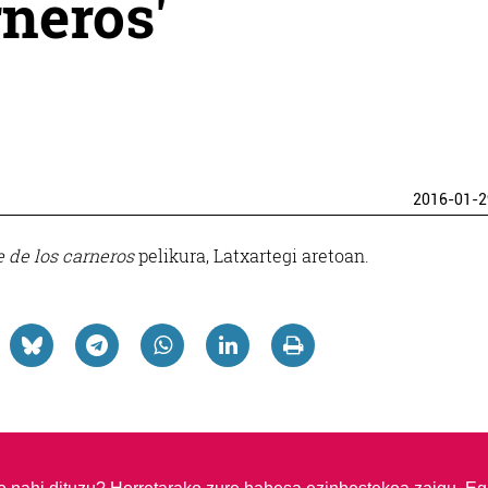
rneros'
2016-01-2
e de los carneros
pelikura, Latxartegi aretoan.