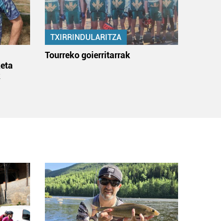
TXIRRINDULARITZA
:
Tourreko goierritarrak
eta
k