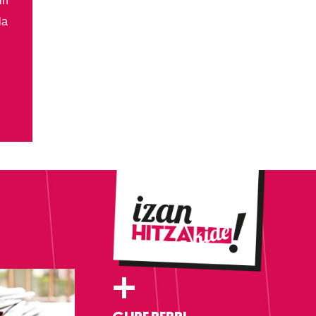
in
la
+