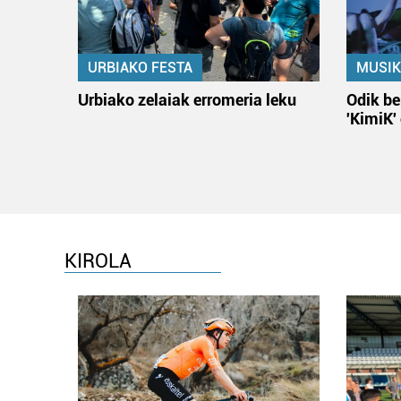
URBIAKO FESTA
MUSIK
Urbiako zelaiak erromeria leku
Odik be
'KimiK'
KIROLA