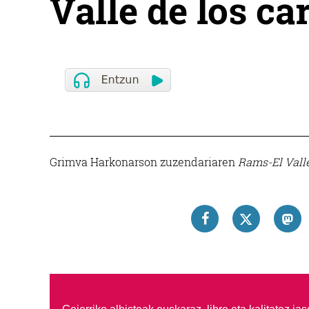
Valle de los ca
Grimva Harkonarson zuzendariaren
Rams-El Vall