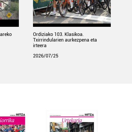
pareko
Ordiziako 103. Klasikoa.
Txirrindularien aurkezpena eta
irteera
2026/07/25