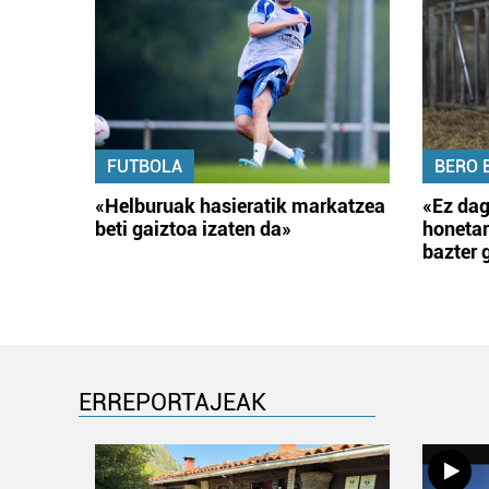
FUTBOLA
BERO 
«Helburuak hasieratik markatzea
«Ez dag
beti gaiztoa izaten da»
honetar
bazter 
ERREPORTAJEAK