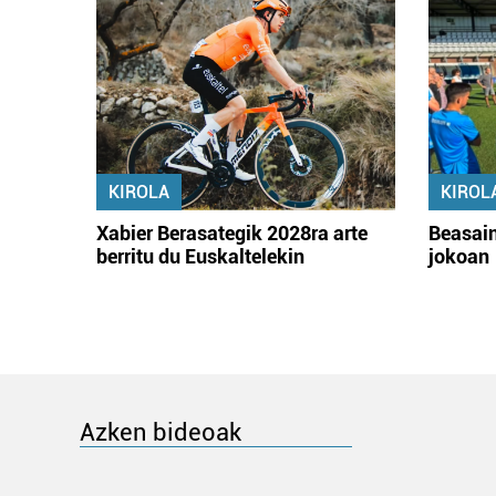
KIROLA
KIROL
Xabier Berasategik 2028ra arte
Beasain
berritu du Euskaltelekin
jokoan
Azken bideoak