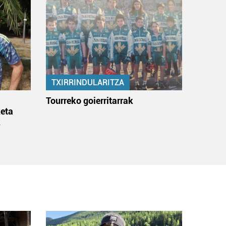
TXIRRINDULARITZA
:
Tourreko goierritarrak
eta
k