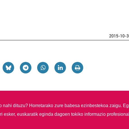
2015-10-3
so nahi dituzu?
Horretarako zure babesa ezinbestekoa zaigu. Eg
i esker, euskaratik eginda dagoen tokiko informazio profesiona