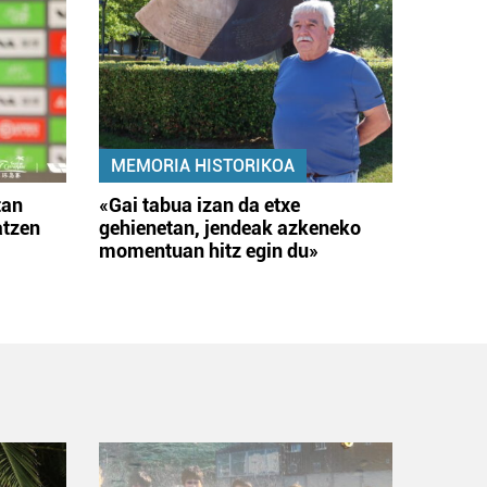
MEMORIA HISTORIKOA
tan
«Gai tabua izan da etxe
atzen
gehienetan, jendeak azkeneko
momentuan hitz egin du»