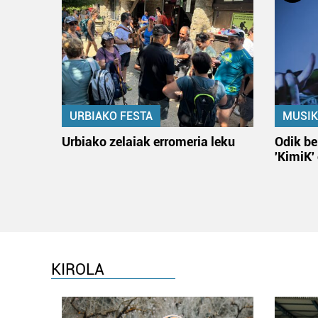
URBIAKO FESTA
MUSIK
Urbiako zelaiak erromeria leku
Odik be
'KimiK'
KIROLA