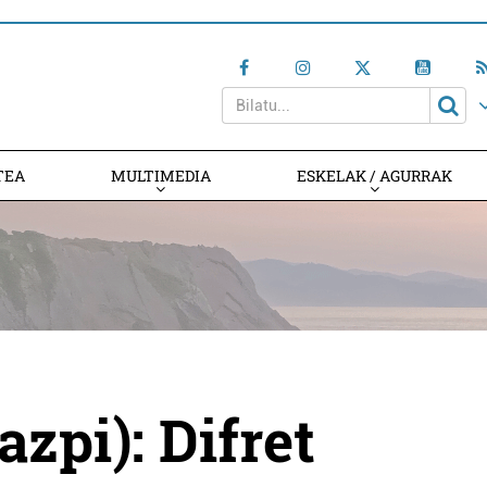
TEA
MULTIMEDIA
ESKELAK / AGURRAK
zpi): Difret