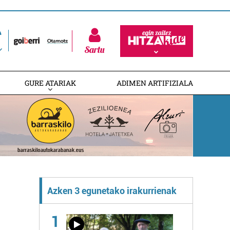
Sartu
GURE ATARIAK
ADIMEN ARTIFIZIALA
Azken 3 egunetako irakurrienak
1