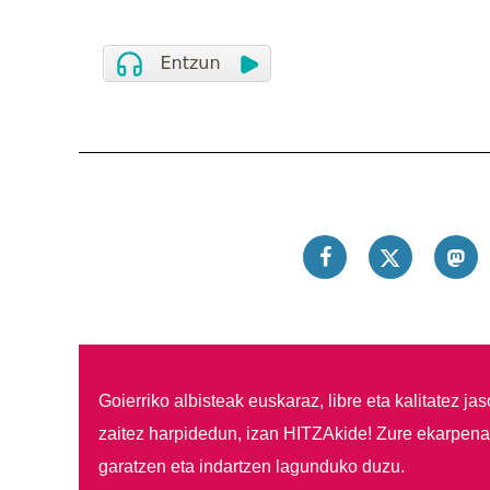
Goierriko albisteak euskaraz, libre eta kalitatez ja
zaitez harpidedun, izan HITZAkide!
Zure ekarpenar
garatzen eta indartzen lagunduko duzu.