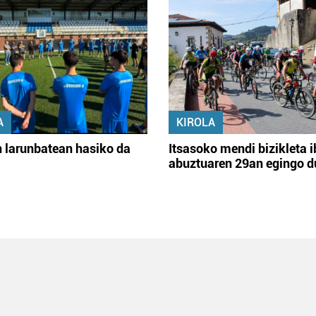
A
KIROLA
 larunbatean hasiko da
Itsasoko mendi bizikleta i
abuztuaren 29an egingo d