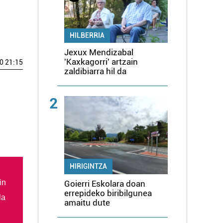
HILBERRIA
Jexux Mendizabal
'Kaxkagorri' artzain
0 21:15
zaldibiarra hil da
2
HIRIGINTZA
in
Goierri Eskolara doan
errepideko biribilgunea
la
amaitu dute