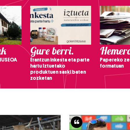
ak
Gure berri.
Hemero
 MUSEOA
Erantzun inkesta eta parte
Papereko ze
hartu Iztuetako
formatuan
produktuen saski baten
zozketan