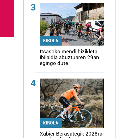
3
KIROLA
Itsasoko mendi bizikleta
ibilaldia abuztuaren 29an
egingo dute
4
KIROLA
Xabier Berasategik 2028ra