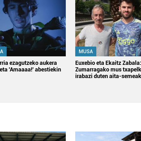
A
MUSA
rria ezagutzeko aukera
Euxebio eta Ekaitz Zabala
 eta 'Amaaaa!' abestiekin
Zumarragako mus txapelk
irabazi duten aita-semea