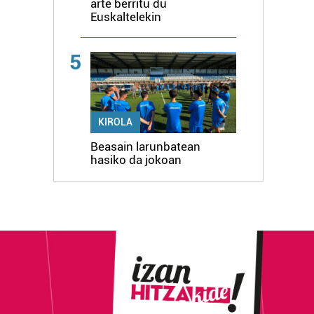
arte berritu du
Euskaltelekin
5
KIROLA
Beasain larunbatean
hasiko da jokoan