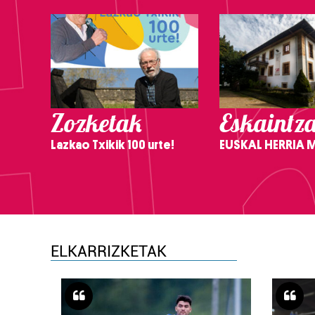
Zozketak
Eskaintz
Lazkao Txikik 100 urte!
EUSKAL HERRIA
ELKARRIZKETAK