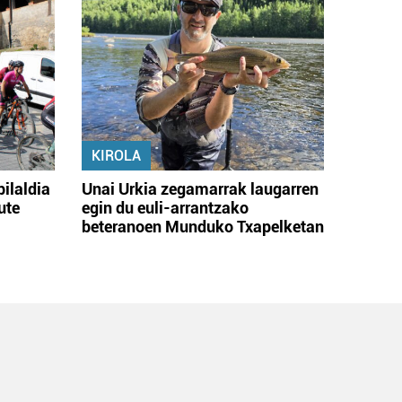
KIROLA
bilaldia
Unai Urkia zegamarrak laugarren
ute
egin du euli-arrantzako
beteranoen Munduko Txapelketan