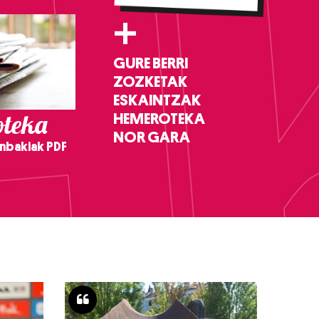
+
GURE BERRI
ZOZKETAK
ESKAINTZAK
teka
HEMEROTEKA
NOR GARA
nbakiak PDF