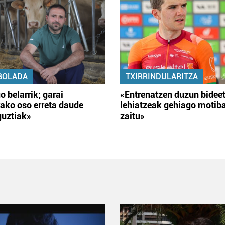
BOLADA
TXIRRINDULARITZA
o belarrik; garai
«Entrenatzen duzun bidee
ako oso erreta daude
lehiatzeak gehiago motib
guztiak»
zaitu»