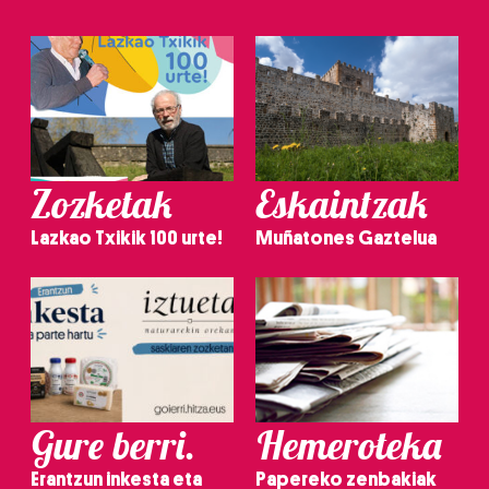
Zozketak
Eskaintzak
Lazkao Txikik 100 urte!
Muñatones Gaztelua
Gure berri.
Hemeroteka
Erantzun inkesta eta
Papereko zenbakiak