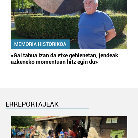
MEMORIA HISTORIKOA
«Gai tabua izan da etxe gehienetan, jendeak
azkeneko momentuan hitz egin du»
ERREPORTAJEAK