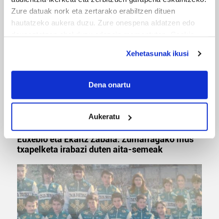
'Amaaaa!' abestiekin
Zure datuak nork eta zertarako erabiltzen dituen
hautatzeko aukera duzu. Zure onespena aldatzen edo
deuseztatzen ahal duzu edozein momentutan, Cookie
deklaraziotik edo Privacy triggerean klikatuz.
Xehetasunak ikusi
If you allow, we would also like to:
Collect information about your geographical
Dena onartu
location which can be accurate to within several
meters
Aukeratu
Identify your device by actively scanning it for
MUSA
specific characteristics (fingerprinting)
Euxebio eta Ekaitz Zabala: Zumarragako mus
Find out more about how your personal data is processed
txapelketa irabazi duten aita-semeak
and set your preferences in the
details section
.
Guk eta gure bazkideek zure datu pertsonalak
prozesatzen ditugu, zure IP zenbakia, besteak beste,
teknologia erabiliz, cookieak adibidez, iragarki eta eduki
pertsonalizatuak eskaintzeko, iragarkiak eta edukia