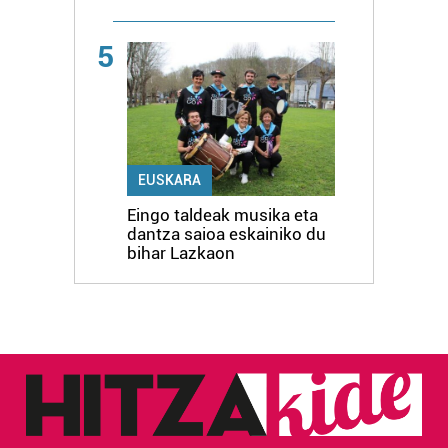
5
EUSKARA
Eingo taldeak musika eta
dantza saioa eskainiko du
bihar Lazkaon