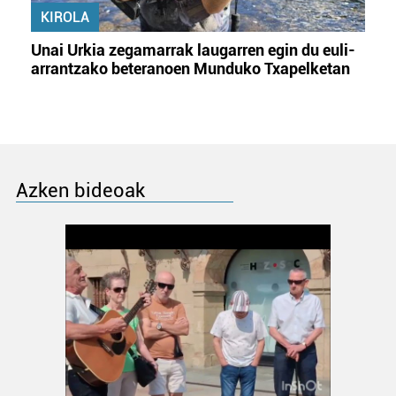
KIROLA
Unai Urkia zegamarrak laugarren egin du euli-
arrantzako beteranoen Munduko Txapelketan
Azken bideoak