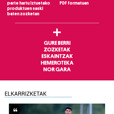
parte hartu Iztuetako
PDF formatuan
produktuen saski
baten zozketan
+
GURE BERRI
ZOZKETAK
ESKAINTZAK
HEMEROTEKA
NOR GARA
ELKARRIZKETAK