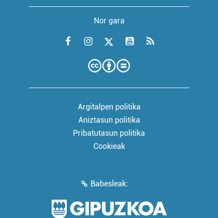
Nor gara
Argitalpen politika
Aniztasun politika
Pribatutasun politika
Cookieak
Babesleak: