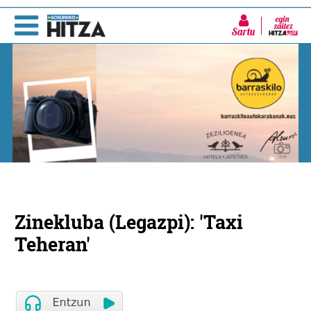
Sartu
Zinekluba (Legazpi): 'Taxi
Teheran'