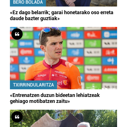
BERO BOLADA
«Ez dago belarrik; garai honetarako oso erreta
daude bazter guztiak»
TXIRRINDULARITZA
«Entrenatzen duzun bideetan lehiatzeak
gehiago motibatzen zaitu»