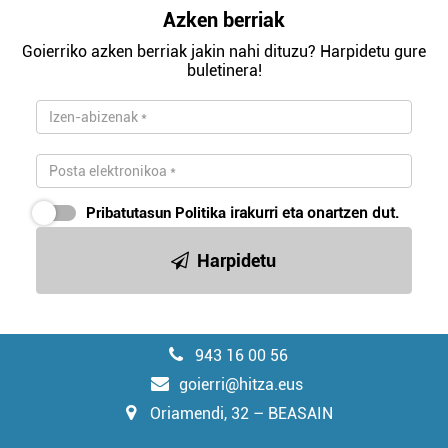
Azken berriak
Goierriko azken berriak jakin nahi dituzu? Harpidetu gure
buletinera!
Pribatutasun Politika
irakurri eta onartzen dut.
Harpidetu
943 16 00 56
goierri@hitza.eus
Oriamendi, 32 – BEASAIN