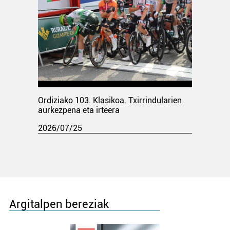
Ordiziako 103. Klasikoa. Txirrindularien
aurkezpena eta irteera
2026/07/25
Argitalpen bereziak