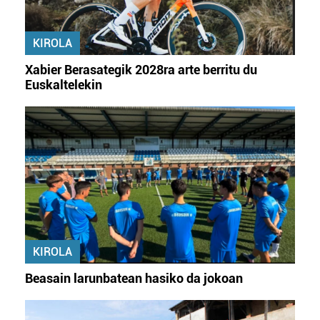
erabiltzeko baimen esplizitua ematen diguzu.
Gehiago
irakurri
KIROLA
Xabier Berasategik 2028ra arte berritu du
Euskaltelekin
KIROLA
Beasain larunbatean hasiko da jokoan