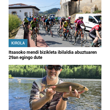
KIROLA
Itsasoko mendi bizikleta ibilaldia abuztuaren
29an egingo dute