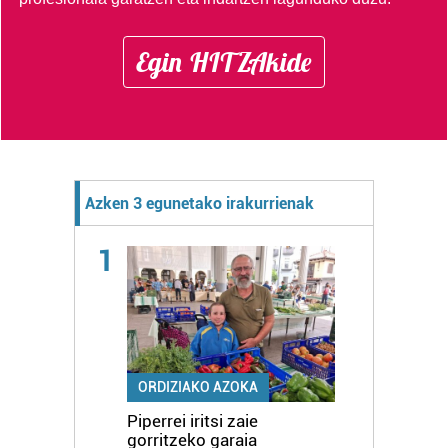
Egin HITZAkide
Azken 3 egunetako irakurrienak
1
ORDIZIAKO AZOKA
Piperrei iritsi zaie
gorritzeko garaia