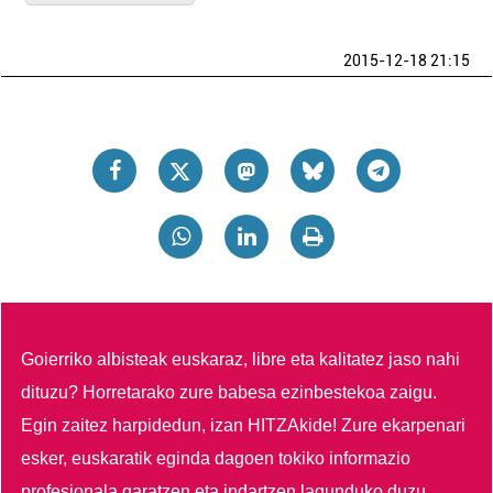
2015-12-18 21:15
Goierriko albisteak euskaraz, libre eta kalitatez jaso nahi
dituzu?
Horretarako zure babesa ezinbestekoa zaigu.
Egin zaitez harpidedun, izan HITZAkide!
Zure ekarpenari
esker, euskaratik eginda dagoen tokiko informazio
profesionala garatzen eta indartzen lagunduko duzu.