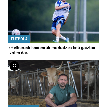
FUTBOLA
«Helburuak hasieratik markatzea beti gaiztoa
izaten da»