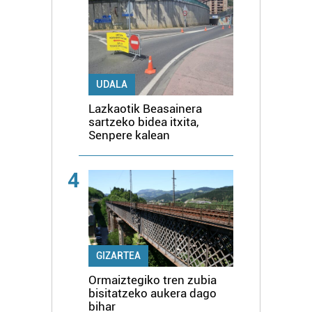
UDALA
Lazkaotik Beasainera
sartzeko bidea itxita,
Senpere kalean
4
GIZARTEA
Ormaiztegiko tren zubia
bisitatzeko aukera dago
bihar