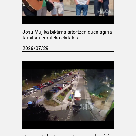
Josu Mujika biktima aitortzen duen agiria
familiari emateko ekitaldia
2026/07/29