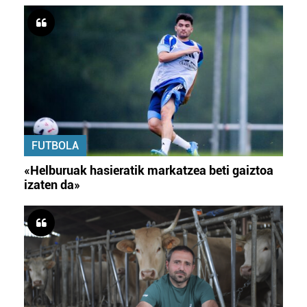
FUTBOLA
«Helburuak hasieratik markatzea beti gaiztoa
izaten da»