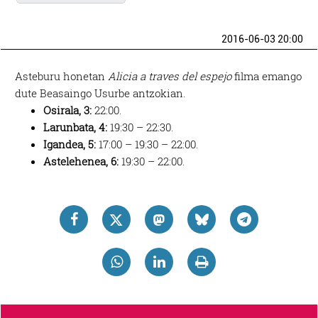
2016-06-03 20:00
Asteburu honetan
Alicia a traves del espejo
filma emango
dute Beasaingo Usurbe antzokian.
Osirala, 3:
22:00.
Larunbata, 4:
19:30 – 22:30.
Igandea, 5:
17:00 – 19:30 – 22:00.
Astelehenea, 6:
19:30 – 22:00.