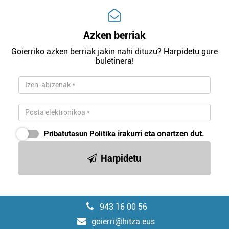
Azken berriak
Goierriko azken berriak jakin nahi dituzu? Harpidetu gure
buletinera!
Pribatutasun Politika
irakurri eta onartzen dut.
Harpidetu
943 16 00 56
goierri@hitza.eus