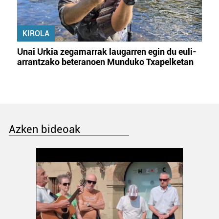
KIROLA
Unai Urkia zegamarrak laugarren egin du euli-
arrantzako beteranoen Munduko Txapelketan
Azken bideoak