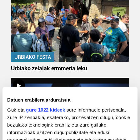
URBIAKO FESTA
Urbiako zelaiak erromeria leku
Datuen erabilera arduratsua
Guk eta
gure 1022 kideek
sure informacio pertsonala,
zure IP zenbakia, esaterako, prozesatzen ditugu, cookie
bezalako teknologiak erabiliz eta zure gailuko
informazioak azitzen dugu publizitate eta eduki
pertsonalizatua, publizitatearen eta edukiaren neurketa,