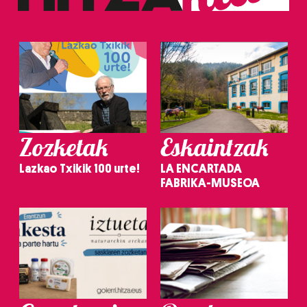
Zozketak
Eskaintzak
Lazkao Txikik 100 urte!
LA ENCARTADA
FABRIKA-MUSEOA