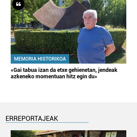
MEMORIA HISTORIKOA
«Gai tabua izan da etxe gehienetan, jendeak
azkeneko momentuan hitz egin du»
ERREPORTAJEAK