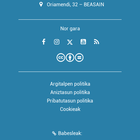
Oriamendi, 32 – BEASAIN
Nor gara
Argitalpen politika
Aniztasun politika
Pribatutasun politika
Cookieak
Babesleak: