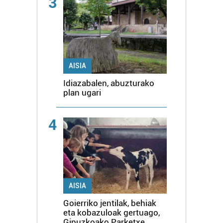
3
AISIA
Idiazabalen, abuzturako
plan ugari
4
AISIA
Goierriko jentilak, behiak
eta kobazuloak gertuago,
Gipuzkoako Parketxe