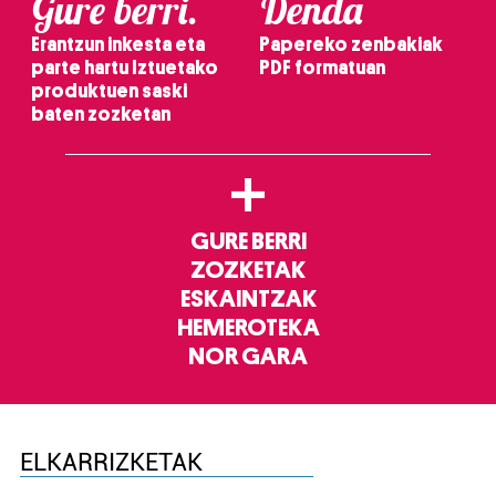
Gure berri.
Denda
Erantzun inkesta eta
Papereko zenbakiak
parte hartu Iztuetako
PDF formatuan
produktuen saski
baten zozketan
+
GURE BERRI
ZOZKETAK
ESKAINTZAK
HEMEROTEKA
NOR GARA
ELKARRIZKETAK