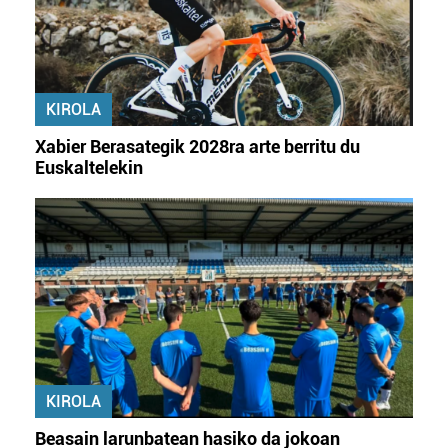
baliatzen gara. Ohar hau onartuz gero, teknologia hori
erabiltzeko baimen esplizitua ematen diguzu.
Gehiago
irakurri
KIROLA
Xabier Berasategik 2028ra arte berritu du
Euskaltelekin
KIROLA
Beasain larunbatean hasiko da jokoan