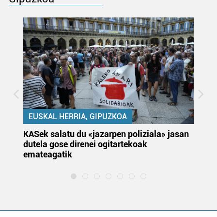
EUSKAL HERRIA, GIPUZKOA
KASek salatu du «jazarpen poliziala» jasan
Pa
dutela gose direnei ogitartekoak
da
emateagatik
«s