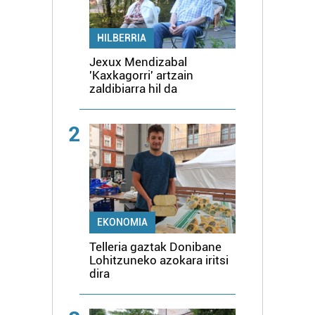
HILBERRIA
Jexux Mendizabal
'Kaxkagorri' artzain
zaldibiarra hil da
2
EKONOMIA
Telleria gaztak Donibane
Lohitzuneko azokara iritsi
dira