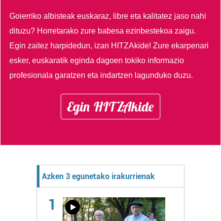
Goierriko albisteak euskaraz, libre eta kalitatez jaso nahi
dituzu?
Horretarako zure babesa ezinbestekoa zaigu.
Egin zaitez harpidedun, izan HITZAkide!
Zure ekarpenari
esker, euskaratik eginda dagoen tokiko informazio
profesionala garatzen eta indartzen lagunduko duzu.
Egin HITZAkide
Azken 3 egunetako irakurrienak
1