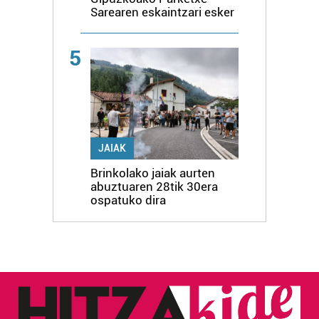
Sarearen eskaintzari esker
5
JAIAK
Brinkolako jaiak aurten
abuztuaren 28tik 30era
ospatuko dira