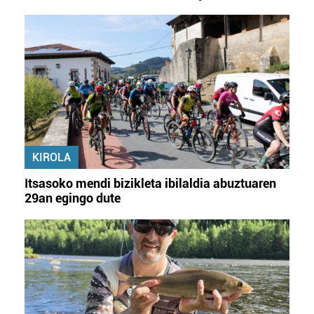
KIROLA
Itsasoko mendi bizikleta ibilaldia abuztuaren
29an egingo dute