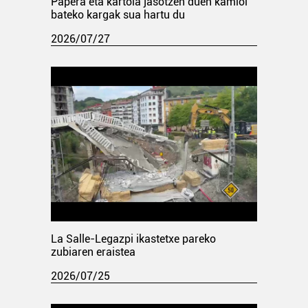
Papera eta kartoia jasotzen duen kamioi
bateko kargak sua hartu du
2026/07/27
La Salle-Legazpi ikastetxe pareko
zubiaren eraistea
2026/07/25