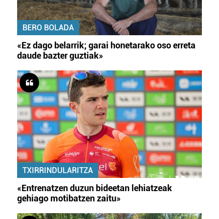
BERO BOLADA
«Ez dago belarrik; garai honetarako oso erreta
daude bazter guztiak»
TXIRRINDULARITZA
«Entrenatzen duzun bideetan lehiatzeak
gehiago motibatzen zaitu»