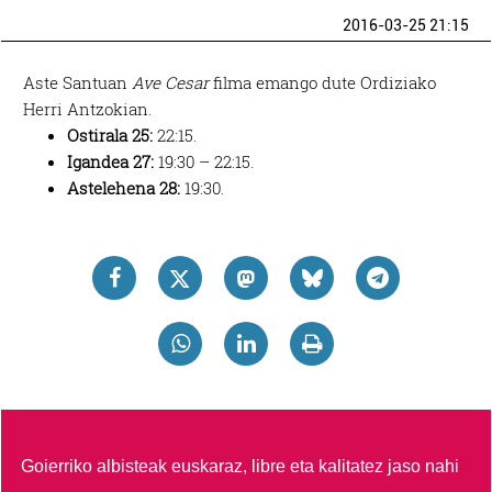
2016-03-25 21:15
Aste Santuan
Ave Cesar
filma emango dute Ordiziako
Herri Antzokian.
Ostirala 25:
22:15.
Igandea 27:
19:30 – 22:15.
Astelehena 28:
19:30.
Goierriko albisteak euskaraz, libre eta kalitatez jaso nahi