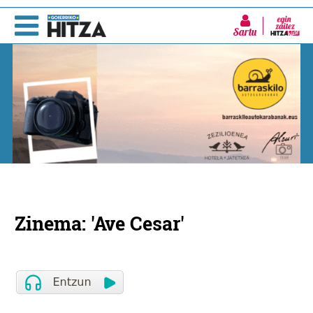
Sartu
Zinema: 'Ave Cesar'