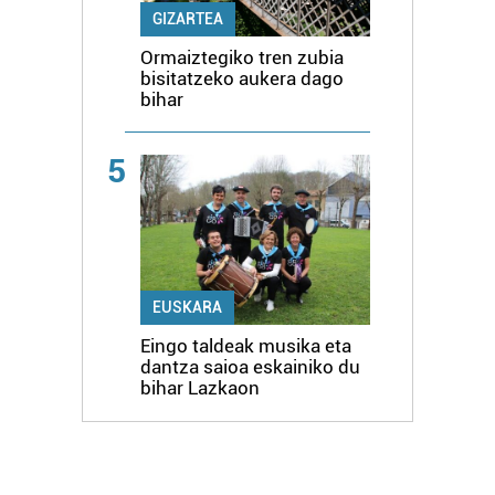
GIZARTEA
Ormaiztegiko tren zubia
bisitatzeko aukera dago
bihar
5
EUSKARA
Eingo taldeak musika eta
dantza saioa eskainiko du
bihar Lazkaon