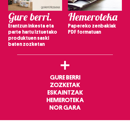
Gure berri.
Hemeroteka
Erantzun inkesta eta
Papereko zenbakiak
parte hartu Iztuetako
PDF formatuan
produktuen saski
baten zozketan
+
GURE BERRI
ZOZKETAK
ESKAINTZAK
HEMEROTEKA
NOR GARA