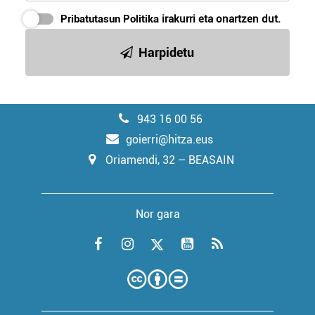
Pribatutasun Politika
irakurri eta onartzen dut.
Harpidetu
943 16 00 56
goierri@hitza.eus
Oriamendi, 32 – BEASAIN
Nor gara