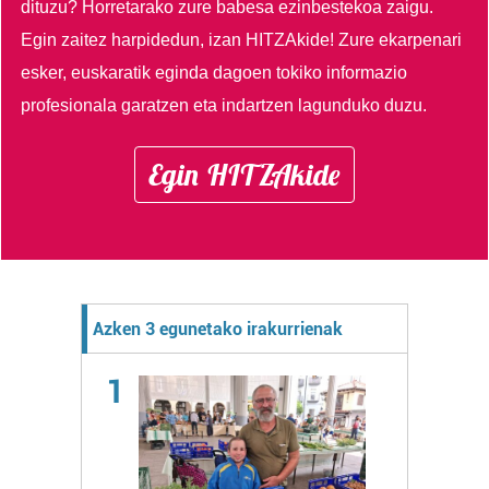
dituzu?
Horretarako zure babesa ezinbestekoa zaigu.
Egin zaitez harpidedun, izan HITZAkide!
Zure ekarpenari
esker, euskaratik eginda dagoen tokiko informazio
profesionala garatzen eta indartzen lagunduko duzu.
Egin HITZAkide
Azken 3 egunetako irakurrienak
1