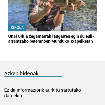
KIROLA
Unai Urkia zegamarrak laugarren egin du euli-
arrantzako beteranoen Munduko Txapelketan
Azken bideoak
Ez da informaziorik aurkitu sartutako
datuekin.