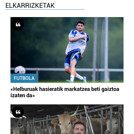
ELKARRIZKETAK
FUTBOLA
«Helburuak hasieratik markatzea beti gaiztoa
izaten da»