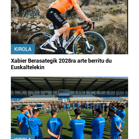
KIROLA
Xabier Berasategik 2028ra arte berritu du
Euskaltelekin