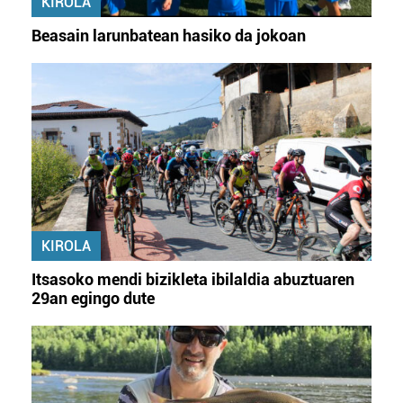
KIROLA
Beasain larunbatean hasiko da jokoan
KIROLA
Itsasoko mendi bizikleta ibilaldia abuztuaren
29an egingo dute