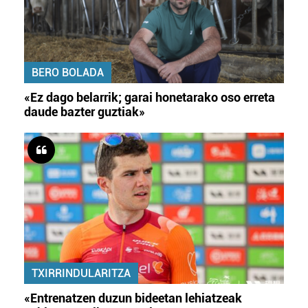
BERO BOLADA
«Ez dago belarrik; garai honetarako oso erreta
daude bazter guztiak»
TXIRRINDULARITZA
«Entrenatzen duzun bideetan lehiatzeak