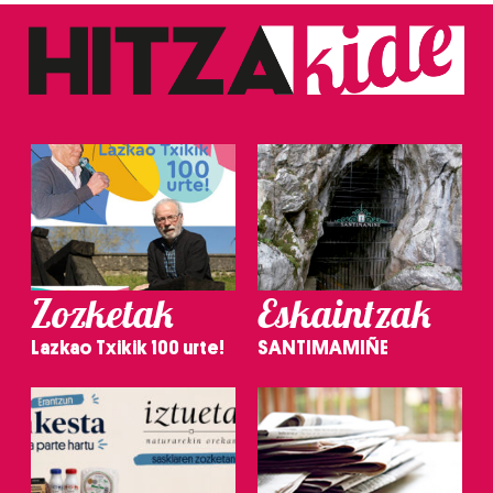
Zozketak
Eskaintzak
Lazkao Txikik 100 urte!
SANTIMAMIÑE