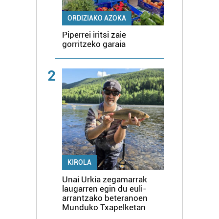
ORDIZIAKO AZOKA
Piperrei iritsi zaie
gorritzeko garaia
2
KIROLA
Unai Urkia zegamarrak
laugarren egin du euli-
arrantzako beteranoen
Munduko Txapelketan