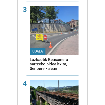
3
UDALA
Lazkaotik Beasainera
sartzeko bidea itxita,
Senpere kalean
4