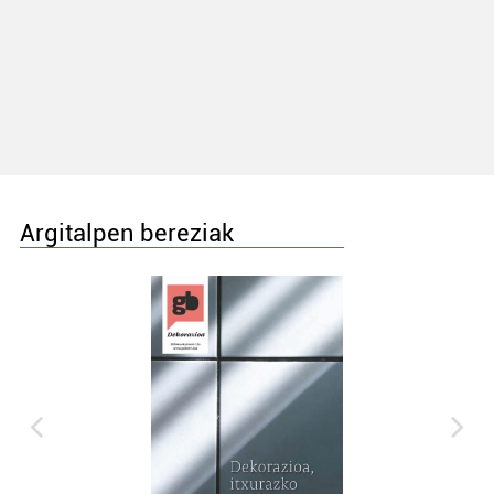
Argitalpen bereziak