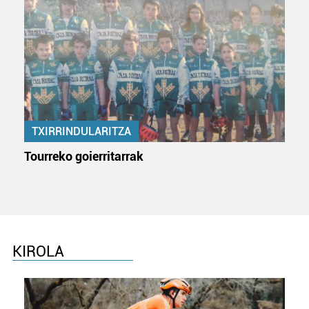
TXIRRINDULARITZA
Tourreko goierritarrak
KIROLA