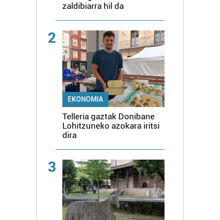
zaldibiarra hil da
2
EKONOMIA
Telleria gaztak Donibane
Lohitzuneko azokara iritsi
dira
3