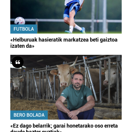
FUTBOLA
«Helburuak hasieratik markatzea beti gaiztoa
izaten da»
BERO BOLADA
«Ez dago belarrik; garai honetarako oso erreta
daude bazter guztiak»