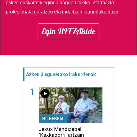
esker, euskaratik eginda dagoen tokiko informazio
profesionala garatzen eta indartzen lagunduko duzu.
Egin HITZAkide
Azken 3 egunetako irakurrienak
1
HILBERRIA
Jexux Mendizabal
'Kaxkagorri' artzain