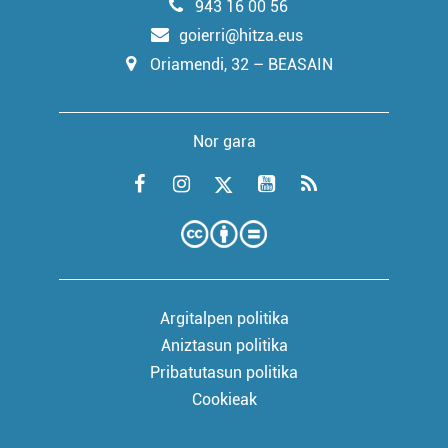
943 16 00 56
goierri@hitza.eus
Oriamendi, 32 – BEASAIN
Nor gara
Argitalpen politika
Aniztasun politika
Pribatutasun politika
Cookieak