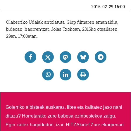
2016-02-29 16:00
Olaberriko Udalak antolatuta, Glup filmaren emanaldia,
bideoan, haurrentzat. Jolas Txokoan, 2016ko otsailaren
29an, 17:00etan.
Goierriko albisteak euskaraz, libre eta kalitatez jaso nahi
dituzu?
Horretarako zure babesa ezinbestekoa zaigu.
Egin zaitez harpidedun, izan HITZAkide!
Zure ekarpenari