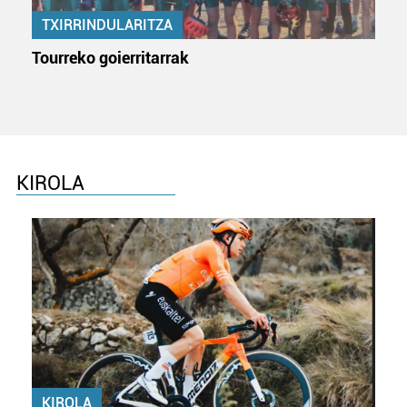
TXIRRINDULARITZA
Tourreko goierritarrak
KIROLA
KIROLA