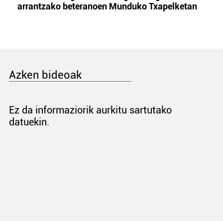
arrantzako beteranoen Munduko Txapelketan
Azken bideoak
Ez da informaziorik aurkitu sartutako
datuekin.