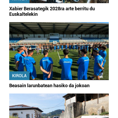
Xabier Berasategik 2028ra arte berritu du
Euskaltelekin
KIROLA
Beasain larunbatean hasiko da jokoan