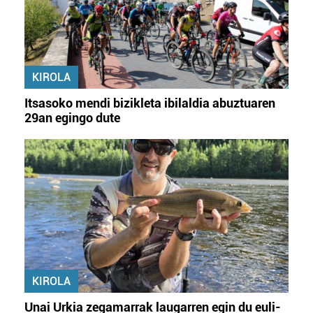
KIROLA
Itsasoko mendi bizikleta ibilaldia abuztuaren
29an egingo dute
KIROLA
Unai Urkia zegamarrak laugarren egin du euli-