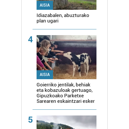
AISIA
Idiazabalen, abuzturako
plan ugari
4
AISIA
Goierriko jentilak, behiak
eta kobazuloak gertuago,
Gipuzkoako Parketxe
Sarearen eskaintzari esker
5