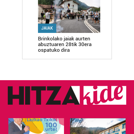
JAIAK
Brinkolako jaiak aurten
abuztuaren 28tik 30era
ospatuko dira