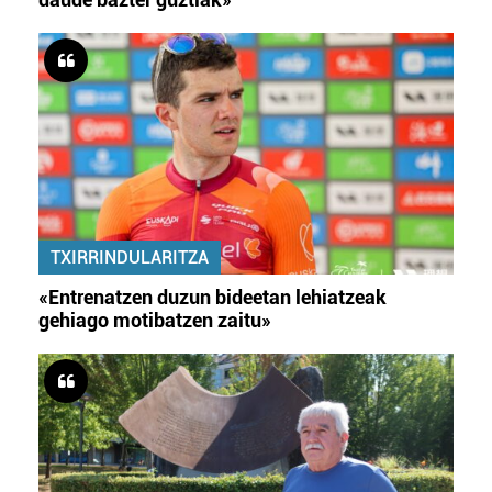
TXIRRINDULARITZA
«Entrenatzen duzun bideetan lehiatzeak
gehiago motibatzen zaitu»