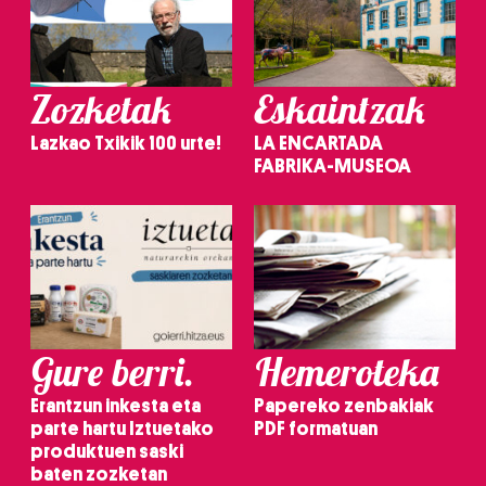
Zozketak
Eskaintzak
Lazkao Txikik 100 urte!
LA ENCARTADA
FABRIKA-MUSEOA
Gure berri.
Hemeroteka
Erantzun inkesta eta
Papereko zenbakiak
parte hartu Iztuetako
PDF formatuan
produktuen saski
baten zozketan