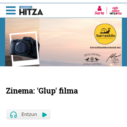
Sartu
Zinema: 'Glup' filma