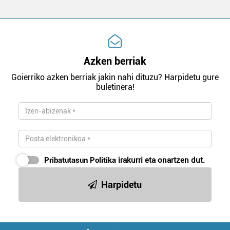
Azken berriak
Goierriko azken berriak jakin nahi dituzu? Harpidetu gure
buletinera!
Pribatutasun Politika
irakurri eta onartzen dut.
Harpidetu