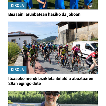
KIROLA
Beasain larunbatean hasiko da jokoan
KIROLA
Itsasoko mendi bizikleta ibilaldia abuztuaren
29an egingo dute