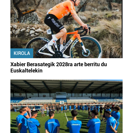
KIROLA
Xabier Berasategik 2028ra arte berritu du
Euskaltelekin