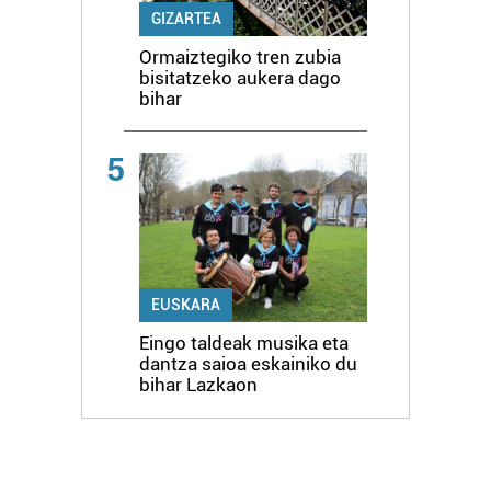
GIZARTEA
Ormaiztegiko tren zubia
bisitatzeko aukera dago
bihar
5
EUSKARA
Eingo taldeak musika eta
dantza saioa eskainiko du
bihar Lazkaon