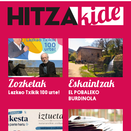
Zozketak
Eskaintzak
Lazkao Txikik 100 urte!
EL POBALEKO
BURDINOLA