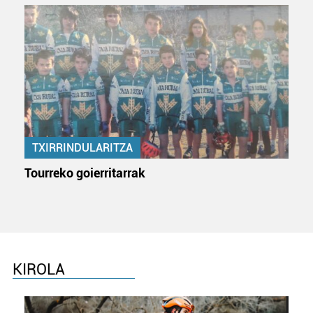
TXIRRINDULARITZA
Tourreko goierritarrak
KIROLA