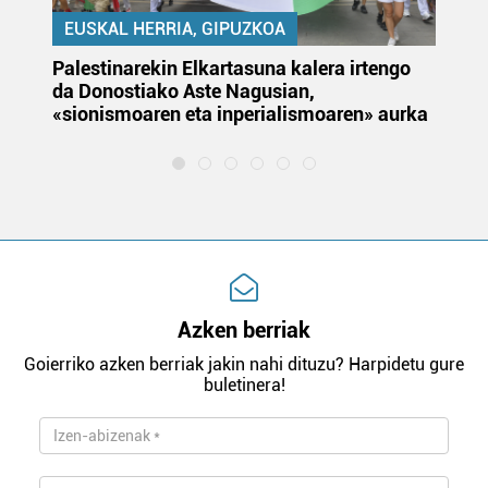
EUSKAL HERRIA, GIPUZKOA
Palestinarekin Elkartasuna kalera irtengo
Do
da Donostiako Aste Nagusian,
du
«sionismoaren eta inperialismoaren» aurka
et
Azken berriak
Goierriko azken berriak jakin nahi dituzu? Harpidetu gure
buletinera!