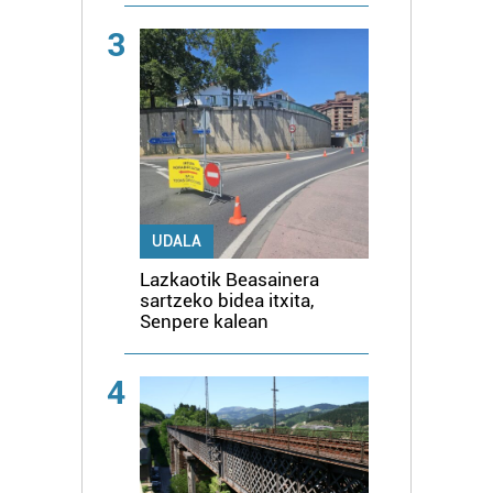
3
UDALA
Lazkaotik Beasainera
sartzeko bidea itxita,
Senpere kalean
4