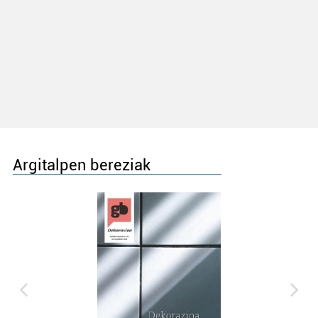
Argitalpen bereziak