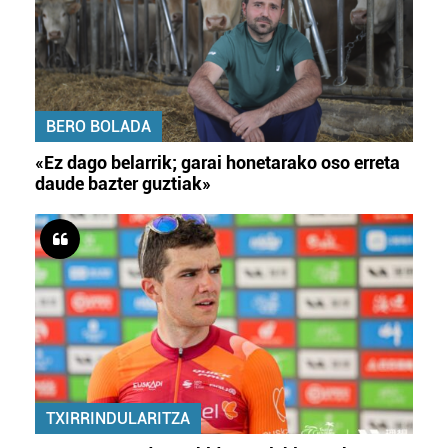
BERO BOLADA
«Ez dago belarrik; garai honetarako oso erreta
daude bazter guztiak»
TXIRRINDULARITZA