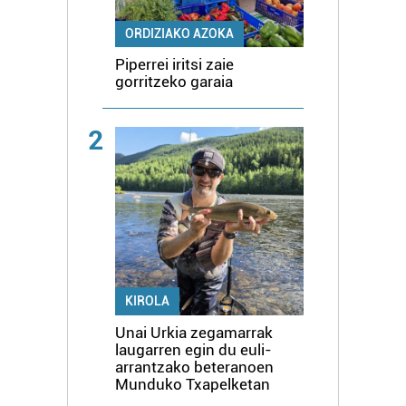
ORDIZIAKO AZOKA
Piperrei iritsi zaie
gorritzeko garaia
2
KIROLA
Unai Urkia zegamarrak
laugarren egin du euli-
arrantzako beteranoen
Munduko Txapelketan