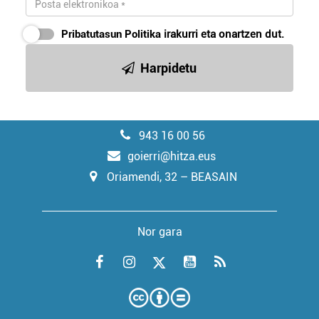
Pribatutasun Politika
irakurri eta onartzen dut.
Harpidetu
943 16 00 56
goierri@hitza.eus
Oriamendi, 32 – BEASAIN
Nor gara