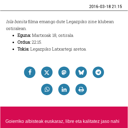
2016-03-18 21:15
Isla bonita
filma emango dute Legazpiko zine klubean
ostiralean.
Eguna:
Martxoak 18, ostirala.
Ordua:
22:15.
Tokia:
Legazpiko Latxartegi aretoa.
Goierriko albisteak euskaraz, libre eta kalitatez jaso nahi