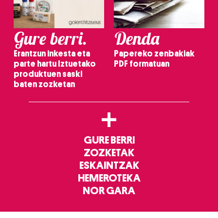
Gure berri.
Denda
Erantzun inkesta eta
Papereko zenbakiak
parte hartu Iztuetako
PDF formatuan
produktuen saski
baten zozketan
+
GURE BERRI
ZOZKETAK
ESKAINTZAK
HEMEROTEKA
NOR GARA