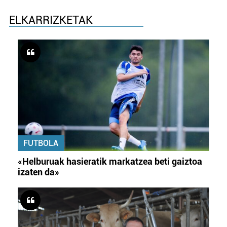
ELKARRIZKETAK
FUTBOLA
«Helburuak hasieratik markatzea beti gaiztoa
izaten da»