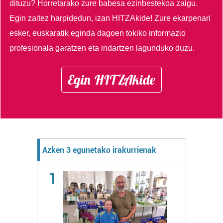
dituzu?
Horretarako zure babesa ezinbestekoa zaigu.
Egin zaitez harpidedun, izan HITZAkide!
Zure ekarpenari
esker, euskaratik eginda dagoen tokiko informazio
profesionala garatzen eta indartzen lagunduko duzu.
Egin HITZAkide
Azken 3 egunetako irakurrienak
1