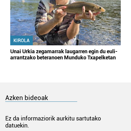
KIROLA
Unai Urkia zegamarrak laugarren egin du euli-
arrantzako beteranoen Munduko Txapelketan
Azken bideoak
Ez da informaziorik aurkitu sartutako
datuekin.