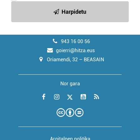
Harpidetu
943 16 00 56
goierri@hitza.eus
Oriamendi, 32 – BEASAIN
Nor gara
Argitalpen politika