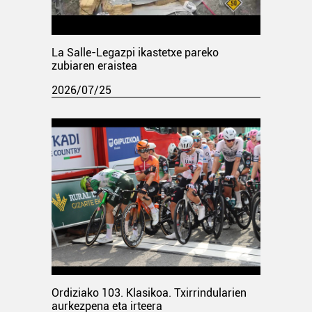
La Salle-Legazpi ikastetxe pareko
zubiaren eraistea
2026/07/25
Ordiziako 103. Klasikoa. Txirrindularien
aurkezpena eta irteera