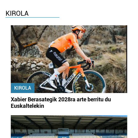
Webgune honek cookie propioak eta hirugarrenen cookie-
KIROLA
fitxategiak erabiltzen ditu. Zure esperientzia eta
zerbitzuak hobetzeko asmoz, cookie teknologiaz
baliatzen gara. Ohar hau onartuz gero, teknologia hori
erabiltzeko baimen esplizitua ematen diguzu.
Gehiago
irakurri
KIROLA
Xabier Berasategik 2028ra arte berritu du
Euskaltelekin