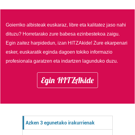
Goierriko albisteak euskaraz, libre eta kalitatez jaso nahi
dituzu?
Horretarako zure babesa ezinbestekoa zaigu.
Egin zaitez harpidedun, izan HITZAkide!
Zure ekarpenari
esker, euskaratik eginda dagoen tokiko informazio
profesionala garatzen eta indartzen lagunduko duzu.
Egin HITZAkide
Azken 3 egunetako irakurrienak