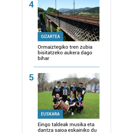
4
GIZARTEA
Ormaiztegiko tren zubia
bisitatzeko aukera dago
bihar
5
EUSKARA
Eingo taldeak musika eta
dantza saioa eskainiko du