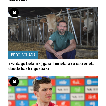
BERO BOLADA
«Ez dago belarrik; garai honetarako oso erreta
daude bazter guztiak»