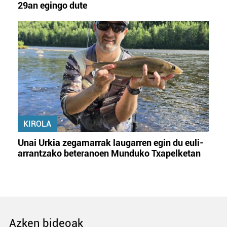
29an egingo dute
KIROLA
Unai Urkia zegamarrak laugarren egin du euli-
arrantzako beteranoen Munduko Txapelketan
Azken bideoak