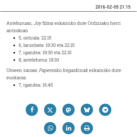
2016-02-05 21:15
Asteburuan,
Joy
filma eskainiko dute Ordiziako herri
antzokian
5, ostirala: 22:15
6, larunbata: 19:30 eta 22:15
7, igandea: 19:30 eta 22:15
8, astelehena: 19:30
Umeen saioan
Paperezko hegazkinak
eskainiko dute
euskaraz.
7, igandea: 16:45