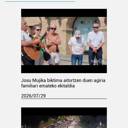
Josu Mujika biktima aitortzen duen agiria
familiari emateko ekitaldia
2026/07/29