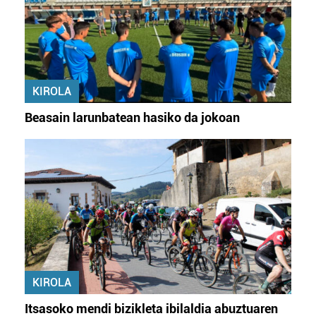
KIROLA
Beasain larunbatean hasiko da jokoan
KIROLA
Itsasoko mendi bizikleta ibilaldia abuztuaren