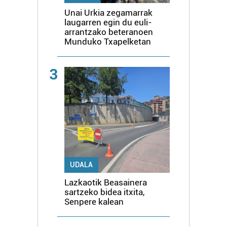
Unai Urkia zegamarrak
laugarren egin du euli-
arrantzako beteranoen
Munduko Txapelketan
3
UDALA
Lazkaotik Beasainera
sartzeko bidea itxita,
Senpere kalean