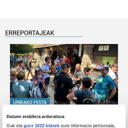
ERREPORTAJEAK
URBIAKO FESTA
Urbiako zelaiak erromeria leku
Datuen erabilera arduratsua
Guk eta
gure 1022 kideek
sure informacio pertsonala,