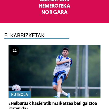
HEMEROTEKA
NOR GARA
ELKARRIZKETAK
FUTBOLA
«Helburuak hasieratik markatzea beti gaiztoa
izaten da»