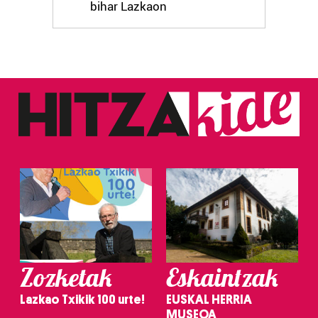
bihar Lazkaon
Zozketak
Eskaintzak
Lazkao Txikik 100 urte!
EUSKAL HERRIA
MUSEOA