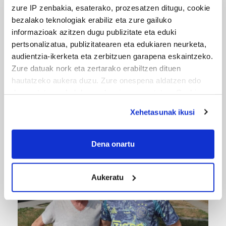
zure IP zenbakia, esaterako, prozesatzen ditugu, cookie
bezalako teknologiak erabiliz eta zure gailuko
informazioak azitzen dugu publizitate eta eduki
pertsonalizatua, publizitatearen eta edukiaren neurketa,
audientzia-ikerketa eta zerbitzuen garapena eskaintzeko.
Zure datuak nork eta zertarako erabiltzen dituen
hautatzeko aukera duzu. Zure onespena aldatzen edo
MUSIKA
deuseztatzen ahal duzu edozein momentutan, Cookie
deklaraziotik edo Privacy triggerean klikatuz.
Odik berria ezagutzeko aukera 'KimiK' eta
Xehetasunak ikusi
'Amaaaa!' abestiekin
If you allow, we would also like to:
Collect information about your geographical
Dena onartu
location which can be accurate to within several
meters
Aukeratu
Identify your device by actively scanning it for
specific characteristics (fingerprinting)
Find out more about how your personal data is processed
and set your preferences in the
details section
.