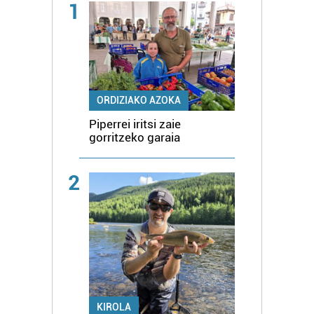
1
ORDIZIAKO AZOKA
Piperrei iritsi zaie
gorritzeko garaia
2
KIROLA