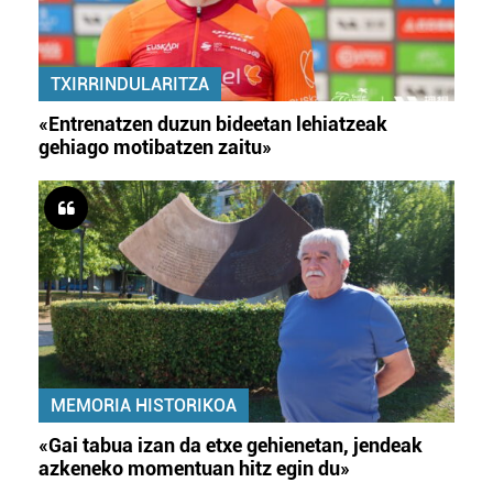
TXIRRINDULARITZA
«Entrenatzen duzun bideetan lehiatzeak
gehiago motibatzen zaitu»
MEMORIA HISTORIKOA
«Gai tabua izan da etxe gehienetan, jendeak
azkeneko momentuan hitz egin du»