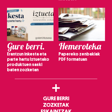
Gure berri.
Hemeroteka
Erantzun inkesta eta
Papereko zenbakiak
parte hartu Iztuetako
PDF formatuan
produktuen saski
baten zozketan
+
GURE BERRI
ZOZKETAK
ESKAINTZAK