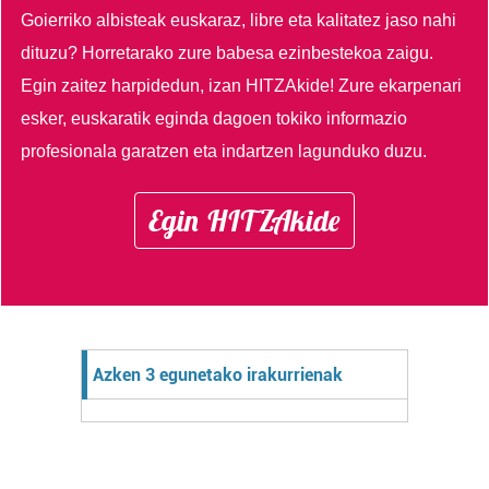
Goierriko albisteak euskaraz, libre eta kalitatez jaso nahi
dituzu?
Horretarako zure babesa ezinbestekoa zaigu.
Egin zaitez harpidedun, izan HITZAkide!
Zure ekarpenari
esker, euskaratik eginda dagoen tokiko informazio
profesionala garatzen eta indartzen lagunduko duzu.
Egin HITZAkide
Azken 3 egunetako irakurrienak