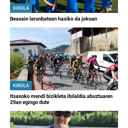
KIROLA
Beasain larunbatean hasiko da jokoan
KIROLA
Itsasoko mendi bizikleta ibilaldia abuztuaren
29an egingo dute