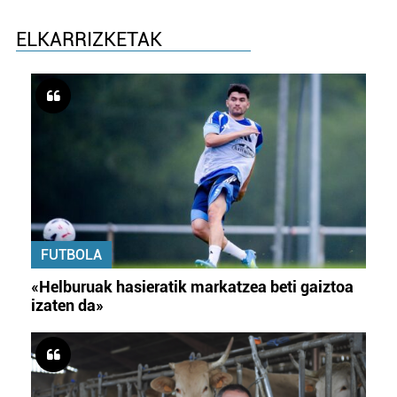
ELKARRIZKETAK
FUTBOLA
«Helburuak hasieratik markatzea beti gaiztoa
izaten da»