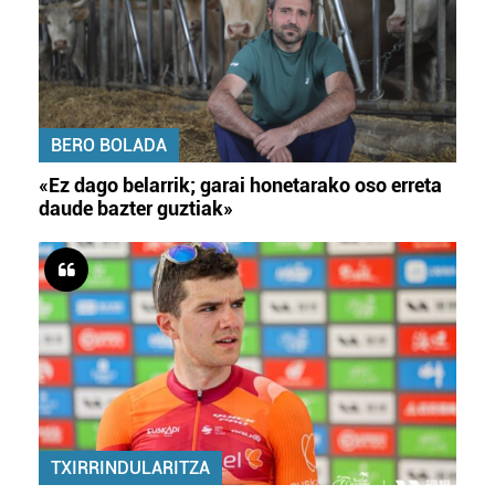
BERO BOLADA
«Ez dago belarrik; garai honetarako oso erreta
daude bazter guztiak»
TXIRRINDULARITZA