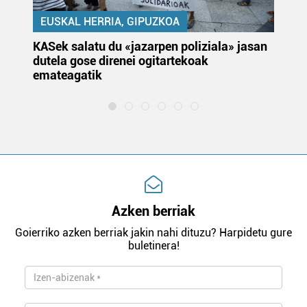
EUSKAL HERRIA, GIPUZKOA
KASek salatu du «jazarpen poliziala» jasan
Pa
dutela gose direnei ogitartekoak
da
emateagatik
«s
Azken berriak
Goierriko azken berriak jakin nahi dituzu? Harpidetu gure
buletinera!