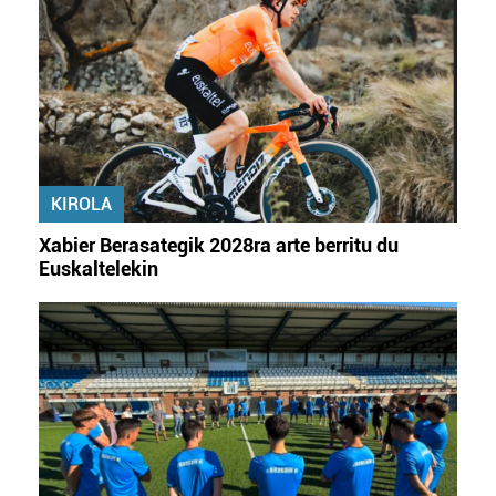
KIROLA
Xabier Berasategik 2028ra arte berritu du
Euskaltelekin