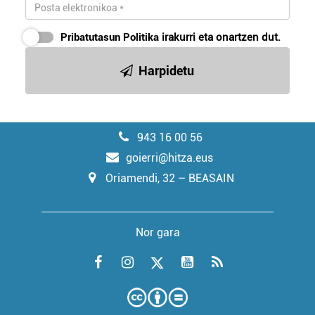
Pribatutasun Politika
irakurri eta onartzen dut.
Harpidetu
943 16 00 56
goierri@hitza.eus
Oriamendi, 32 – BEASAIN
Nor gara