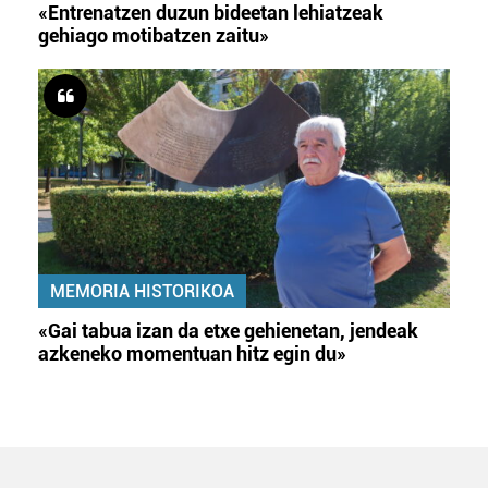
«Entrenatzen duzun bideetan lehiatzeak
gehiago motibatzen zaitu»
MEMORIA HISTORIKOA
«Gai tabua izan da etxe gehienetan, jendeak
azkeneko momentuan hitz egin du»