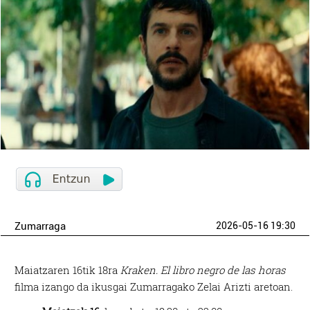
Zumarraga
2026-05-16 19:30
Maiatzaren 16tik 18ra
Kraken. El libro negro de las horas
filma izango da ikusgai Zumarragako Zelai Arizti aretoan.