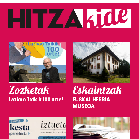
Zozketak
Eskaintzak
Lazkao Txikik 100 urte!
EUSKAL HERRIA
MUSEOA