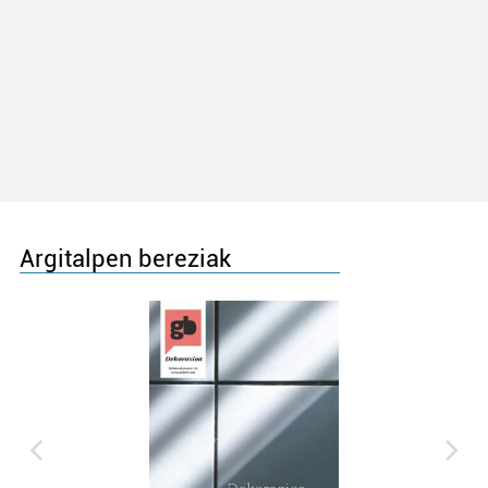
Argitalpen bereziak