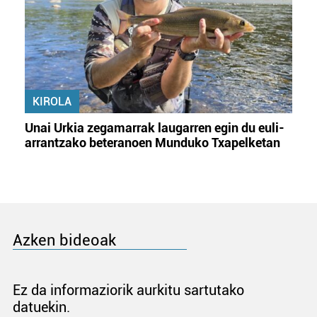
KIROLA
Unai Urkia zegamarrak laugarren egin du euli-
arrantzako beteranoen Munduko Txapelketan
Azken bideoak
Ez da informaziorik aurkitu sartutako
datuekin.