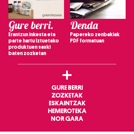
Gure berri.
Denda
Erantzun inkesta eta
Papereko zenbakiak
parte hartu Iztuetako
PDF formatuan
produktuen saski
baten zozketan
+
GURE BERRI
ZOZKETAK
ESKAINTZAK
HEMEROTEKA
NOR GARA