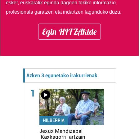
esker, euskaratik eginda dagoen tokiko informazio
profesionala garatzen eta indartzen lagunduko duzu.
Egin HITZAkide
Azken 3 egunetako irakurrienak
1
HILBERRIA
Jexux Mendizabal
'Kaxkagorri' artzain