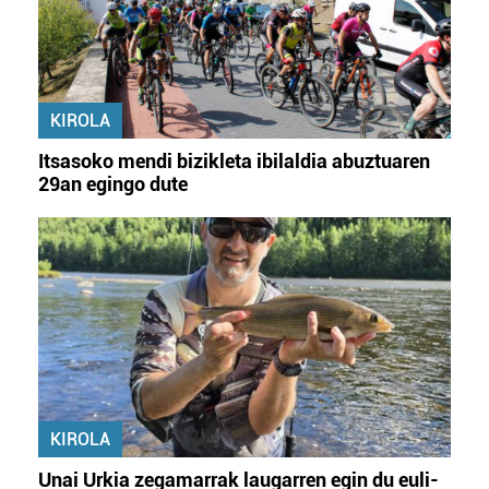
KIROLA
Itsasoko mendi bizikleta ibilaldia abuztuaren
29an egingo dute
KIROLA
Unai Urkia zegamarrak laugarren egin du euli-