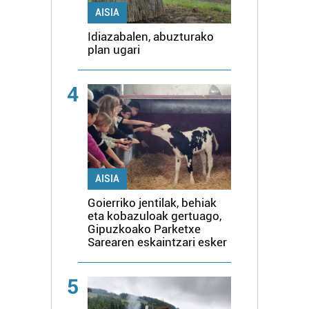
AISIA
Idiazabalen, abuzturako
plan ugari
4
AISIA
Goierriko jentilak, behiak
eta kobazuloak gertuago,
Gipuzkoako Parketxe
Sarearen eskaintzari esker
5