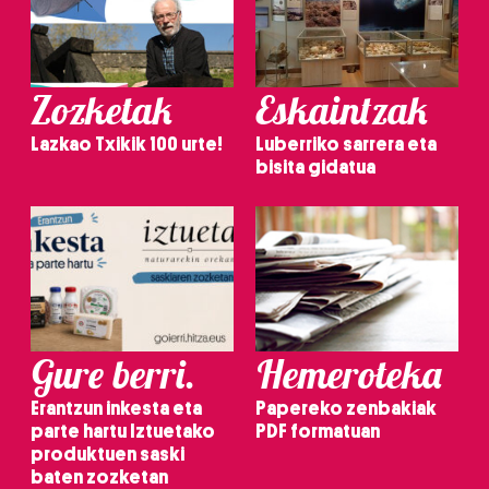
Zozketak
Eskaintzak
Lazkao Txikik 100 urte!
Luberriko sarrera eta
bisita gidatua
Gure berri.
Hemeroteka
Erantzun inkesta eta
Papereko zenbakiak
parte hartu Iztuetako
PDF formatuan
produktuen saski
baten zozketan