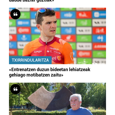
TXIRRINDULARITZA
«Entrenatzen duzun bideetan lehiatzeak
gehiago motibatzen zaitu»