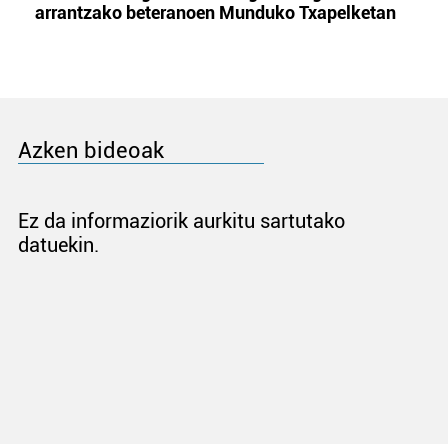
arrantzako beteranoen Munduko Txapelketan
Azken bideoak
Ez da informaziorik aurkitu sartutako
datuekin.