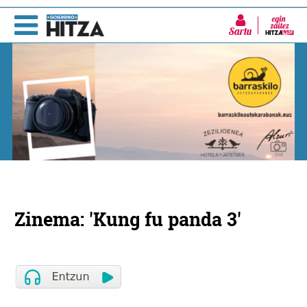
Sartu
Zinema: 'Kung fu panda 3'