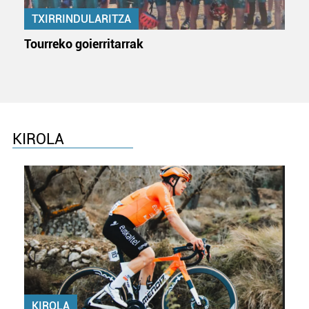
TXIRRINDULARITZA
Tourreko goierritarrak
KIROLA
KIROLA