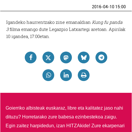
2016-04-10 15:00
Igandeko haurrentzako zine emanaldian
Kung fu panda
3
filma emango dute Legazpio Latxartegi aretoan. Apirilak
10 igandea, 17:00etan.
Goierriko albisteak euskaraz, libre eta kalitatez jaso nahi
dituzu?
Horretarako zure babesa ezinbestekoa zaigu.
Egin zaitez harpidedun, izan HITZAkide!
Zure ekarpenari