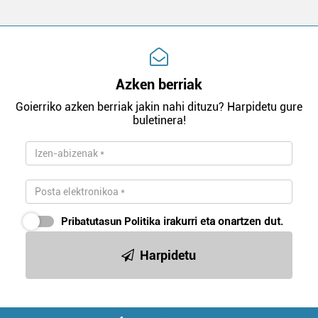
Azken berriak
Goierriko azken berriak jakin nahi dituzu? Harpidetu gure
buletinera!
Pribatutasun Politika
irakurri eta onartzen dut.
Harpidetu