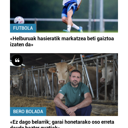
FUTBOLA
«Helburuak hasieratik markatzea beti gaiztoa
izaten da»
BERO BOLADA
«Ez dago belarrik; garai honetarako oso erreta
daude bazter guztiak»