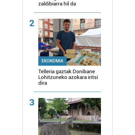
zaldibiarra hil da
2
EKONOMIA
Telleria gaztak Donibane
Lohitzuneko azokara iritsi
dira
3