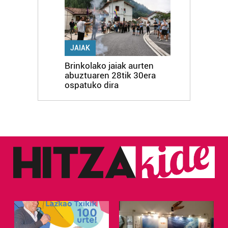
JAIAK
Brinkolako jaiak aurten
abuztuaren 28tik 30era
ospatuko dira