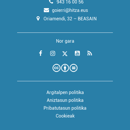
943 16 00 56
goierri@hitza.eus
Oriamendi, 32 – BEASAIN
Nor gara
Argitalpen politika
Aniztasun politika
Pribatutasun politika
Cookieak