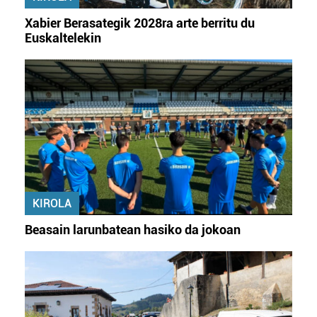
Xabier Berasategik 2028ra arte berritu du
Euskaltelekin
KIROLA
Beasain larunbatean hasiko da jokoan