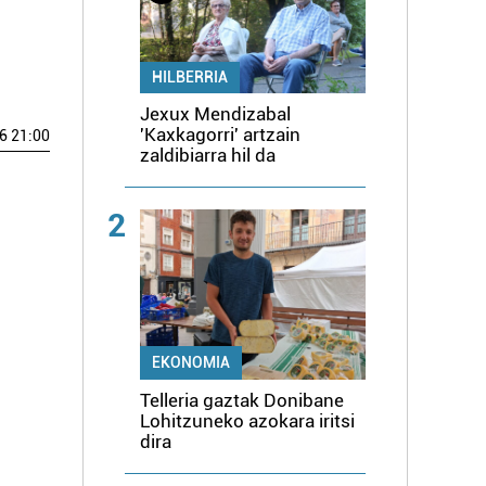
HILBERRIA
Jexux Mendizabal
'Kaxkagorri' artzain
6 21:00
zaldibiarra hil da
2
EKONOMIA
Telleria gaztak Donibane
Lohitzuneko azokara iritsi
dira