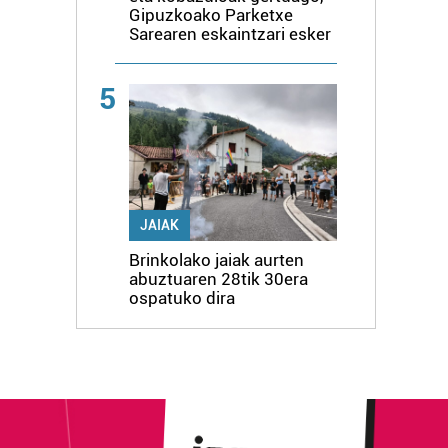
Gipuzkoako Parketxe
Sarearen eskaintzari esker
5
JAIAK
Brinkolako jaiak aurten
abuztuaren 28tik 30era
ospatuko dira