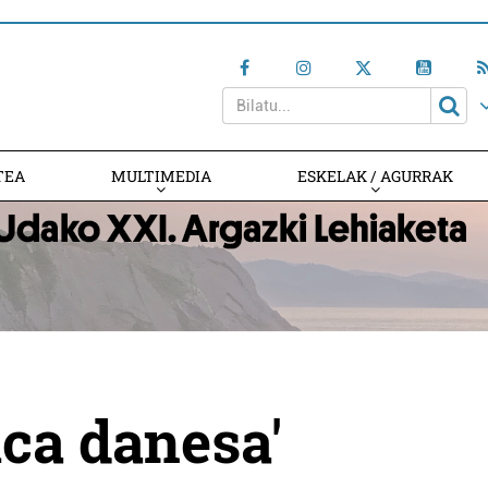
TEA
MULTIMEDIA
ESKELAK / AGURRAK
ica danesa'