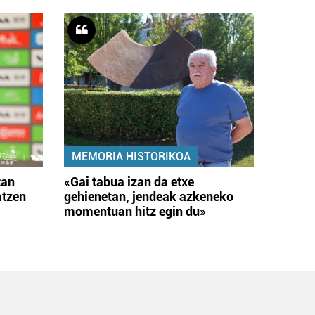
MEMORIA HISTORIKOA
tan
«Gai tabua izan da etxe
atzen
gehienetan, jendeak azkeneko
momentuan hitz egin du»