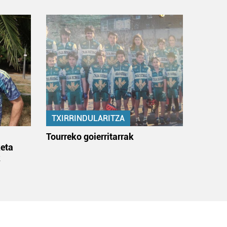
TXIRRINDULARITZA
:
Tourreko goierritarrak
eta
k