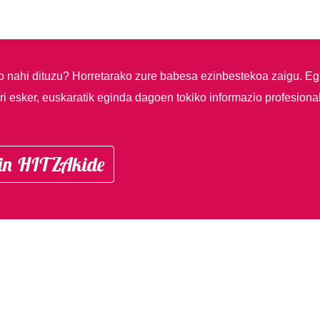
so nahi dituzu?
Horretarako zure babesa ezinbestekoa zaigu. Eg
i esker, euskaratik eginda dagoen tokiko informazio profesiona
in HITZAkide