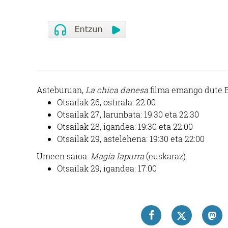
Asteburuan,
La chica danesa
filma emango dute 
Otsailak 26, ostirala: 22:00
Otsailak 27, larunbata: 19:30 eta 22:30
Otsailak 28, igandea: 19:30 eta 22:00
Otsailak 29, astelehena: 19:30 eta 22:00
Umeen saioa:
Magia lapurra
(euskaraz).
Otsailak 29, igandea: 17:00