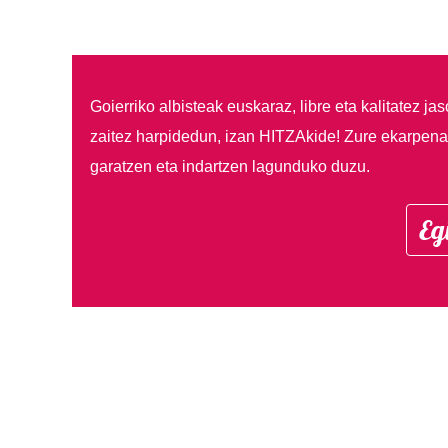
Goierriko albisteak euskaraz, libre eta kalitatez ja
zaitez harpidedun, izan HITZAkide!
Zure ekarpenar
garatzen eta indartzen lagunduko duzu.
Eg