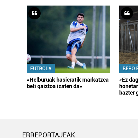
FUTBOLA
BERO 
«Helburuak hasieratik markatzea
«Ez dag
beti gaiztoa izaten da»
honetar
bazter 
ERREPORTAJEAK