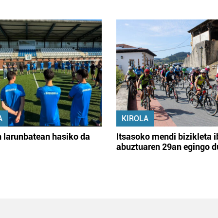
A
KIROLA
 larunbatean hasiko da
Itsasoko mendi bizikleta i
abuztuaren 29an egingo d