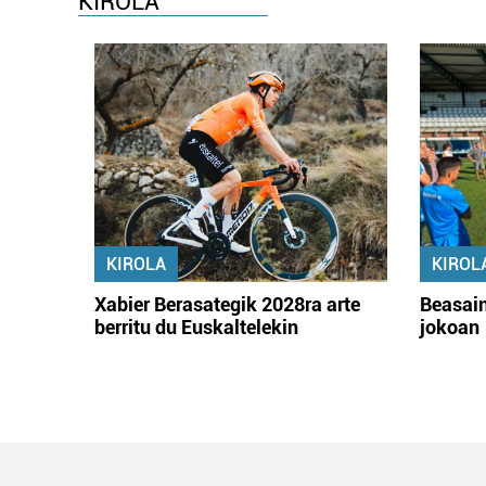
KIROLA
KIROLA
KIROL
Xabier Berasategik 2028ra arte
Beasain
berritu du Euskaltelekin
jokoan