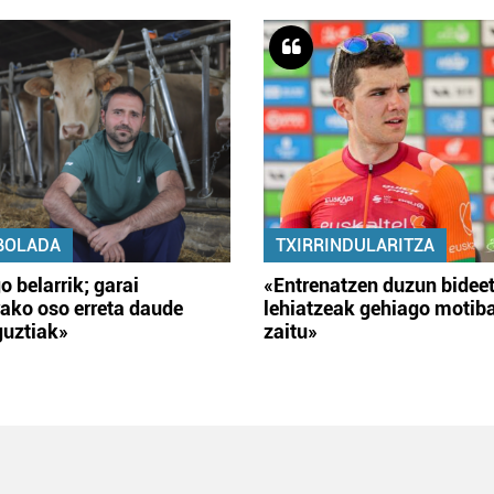
BOLADA
TXIRRINDULARITZA
o belarrik; garai
«Entrenatzen duzun bidee
ako oso erreta daude
lehiatzeak gehiago motib
guztiak»
zaitu»