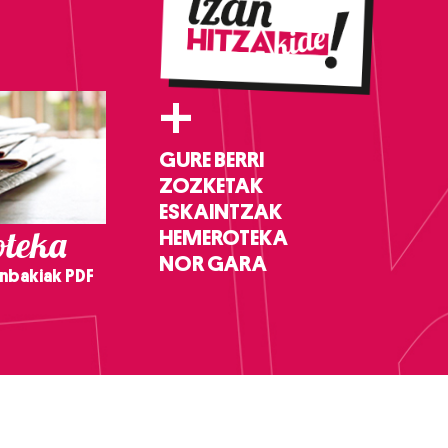
+
GURE BERRI
ZOZKETAK
ESKAINTZAK
teka
HEMEROTEKA
NOR GARA
nbakiak PDF