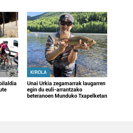
KIROLA
bilaldia
Unai Urkia zegamarrak laugarren
ute
egin du euli-arrantzako
beteranoen Munduko Txapelketan