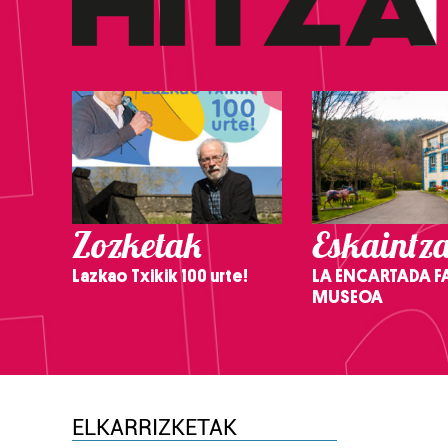
Zozketak
Eskaintz
Lazkao Txikik 100 urte!
LA ENCARTADA F
MUSEOA
ELKARRIZKETAK