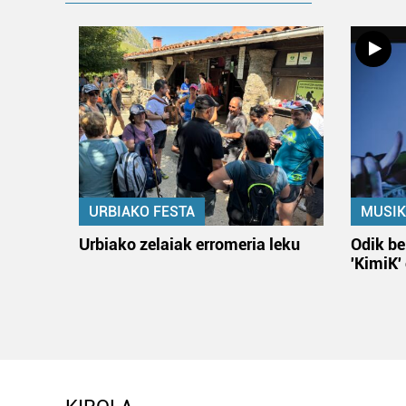
URBIAKO FESTA
MUSIK
Urbiako zelaiak erromeria leku
Odik be
'KimiK'