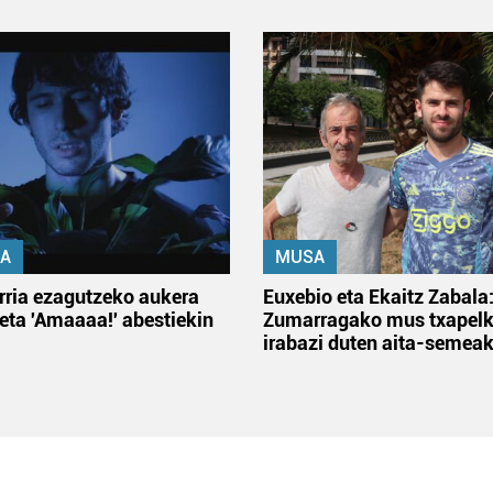
A
MUSA
rria ezagutzeko aukera
Euxebio eta Ekaitz Zabala
 eta 'Amaaaa!' abestiekin
Zumarragako mus txapelk
irabazi duten aita-semea