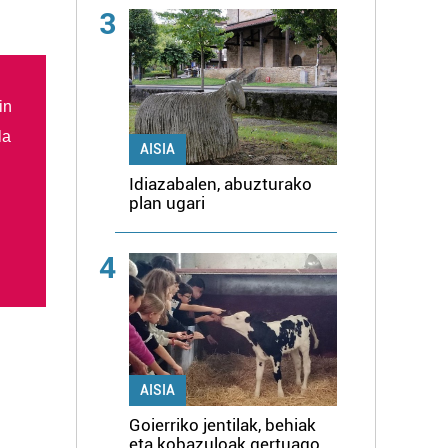
3
in
la
AISIA
Idiazabalen, abuzturako
plan ugari
4
AISIA
Goierriko jentilak, behiak
eta kobazuloak gertuago,