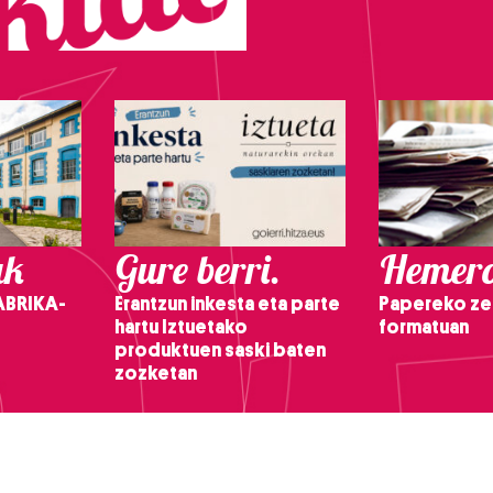
ak
Gure berri.
Hemero
ABRIKA-
Erantzun inkesta eta parte
Papereko ze
hartu Iztuetako
formatuan
produktuen saski baten
zozketan