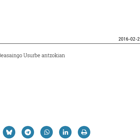
2016-02-2
Beasaingo Usurbe antzokian