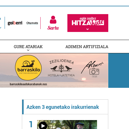
Sartu
GURE ATARIAK
ADIMEN ARTIFIZIALA
Azken 3 egunetako irakurrienak
1