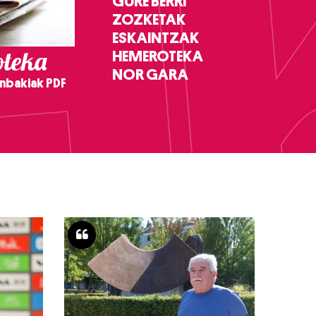
GURE BERRI
ZOZKETAK
ESKAINTZAK
teka
HEMEROTEKA
NOR GARA
nbakiak PDF