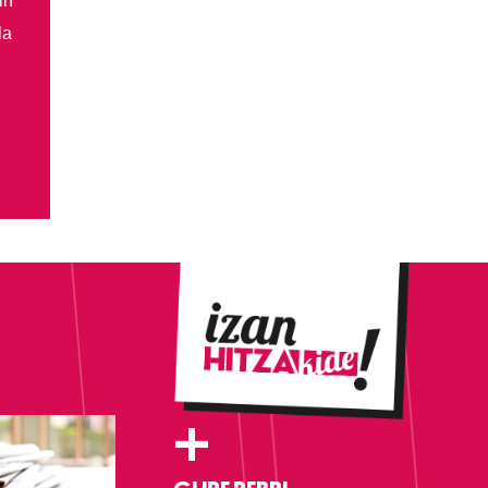
in
la
+