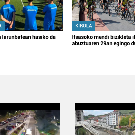
A
KIROLA
 larunbatean hasiko da
Itsasoko mendi bizikleta i
abuztuaren 29an egingo d