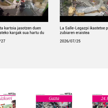
ta kartoia jasotzen duen
La Salle-Legazpi ikastetxe 
ateko kargak sua hartu du
zubiaren eraistea
/27
2026/07/25