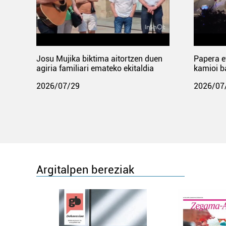
Josu Mujika biktima aitortzen duen
Papera e
agiria familiari emateko ekitaldia
kamioi b
2026/07/29
2026/07
Argitalpen bereziak