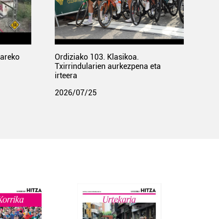
pareko
Ordiziako 103. Klasikoa.
Txirrindularien aurkezpena eta
irteera
2026/07/25