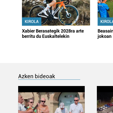
KIROLA
KIROL
Xabier Berasategik 2028ra arte
Beasain
berritu du Euskaltelekin
jokoan
Azken bideoak