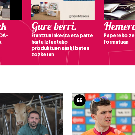
ak
Gure berri.
Hemero
OA-
Erantzun inkesta eta parte
Papereko ze
A
hartu Iztuetako
formatuan
produktuen saski baten
zozketan