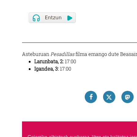
Asteburuan
Pesadillas
filma emango dute Beasain
Larunbata, 2:
17:00
Igandea, 3:
17:00