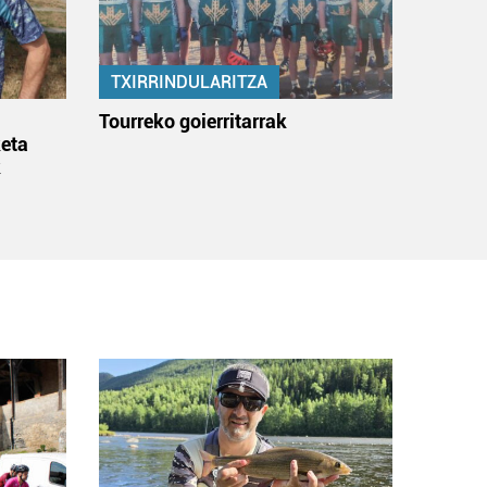
TXIRRINDULARITZA
:
Tourreko goierritarrak
eta
k