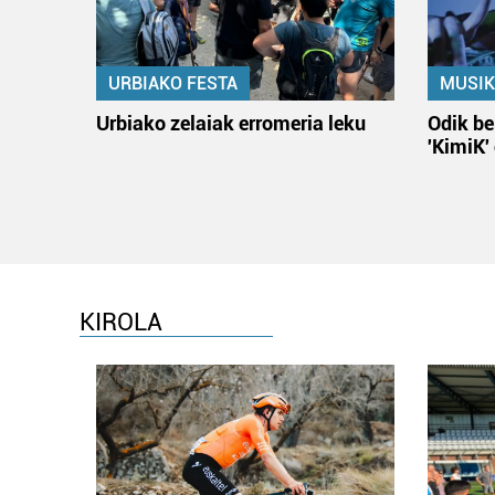
URBIAKO FESTA
MUSIK
Urbiako zelaiak erromeria leku
Odik be
'KimiK'
KIROLA