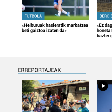
FUTBOLA
BERO 
«Helburuak hasieratik markatzea
«Ez dag
beti gaiztoa izaten da»
honetar
bazter 
ERREPORTAJEAK