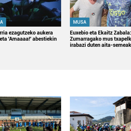
A
MUSA
rria ezagutzeko aukera
Euxebio eta Ekaitz Zabala
 eta 'Amaaaa!' abestiekin
Zumarragako mus txapelk
irabazi duten aita-semea