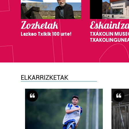
Zozketak
Eskaintz
Lazkao Txikik 100 urte!
TXAKOLIN MUSE
TXAKOLINGUNE
ELKARRIZKETAK