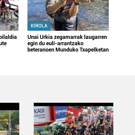
KIROLA
bilaldia
Unai Urkia zegamarrak laugarren
ute
egin du euli-arrantzako
beteranoen Munduko Txapelketan