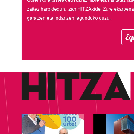
Goierriko albisteak euskaraz, libre eta kalitatez ja
zaitez harpidedun, izan HITZAkide!
Zure ekarpenar
garatzen eta indartzen lagunduko duzu.
Eg