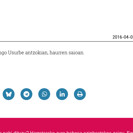
2016-04-0
go Usurbe antzokian, haurren saioan.