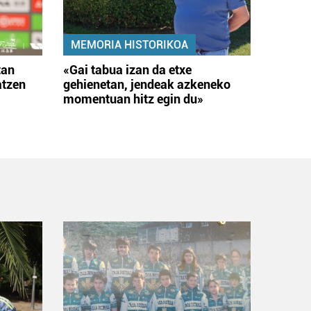
MEMORIA HISTORIKOA
tan
«Gai tabua izan da etxe
atzen
gehienetan, jendeak azkeneko
momentuan hitz egin du»