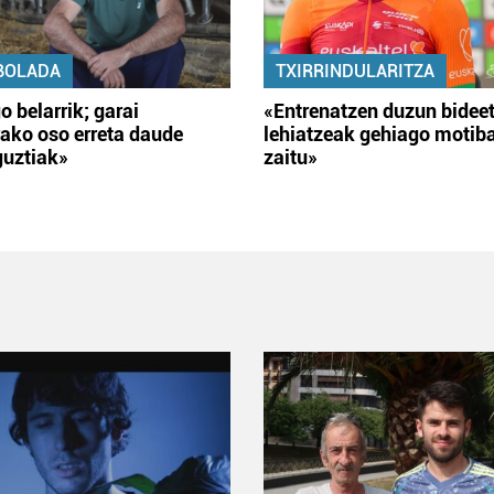
BOLADA
TXIRRINDULARITZA
o belarrik; garai
«Entrenatzen duzun bidee
ako oso erreta daude
lehiatzeak gehiago motib
guztiak»
zaitu»