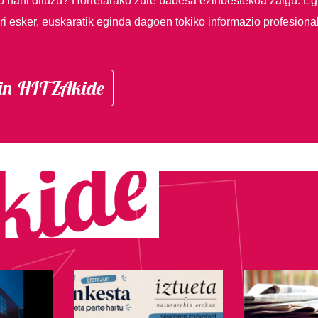
so nahi dituzu?
Horretarako zure babesa ezinbestekoa zaigu. Eg
i esker, euskaratik eginda dagoen tokiko informazio profesiona
in HITZAkide