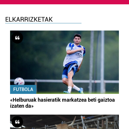
ELKARRIZKETAK
FUTBOLA
«Helburuak hasieratik markatzea beti gaiztoa
izaten da»