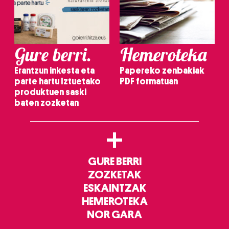
Gure berri.
Hemeroteka
Erantzun inkesta eta
Papereko zenbakiak
parte hartu Iztuetako
PDF formatuan
produktuen saski
baten zozketan
+
GURE BERRI
ZOZKETAK
ESKAINTZAK
HEMEROTEKA
NOR GARA