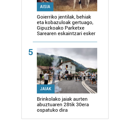
AISIA
Goierriko jentilak, behiak
eta kobazuloak gertuago,
Gipuzkoako Parketxe
Sarearen eskaintzari esker
5
JAIAK
Brinkolako jaiak aurten
abuztuaren 28tik 30era
ospatuko dira