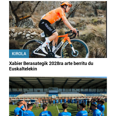
KIROLA
Xabier Berasategik 2028ra arte berritu du
Euskaltelekin