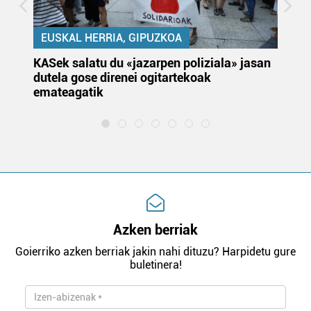
EUSKAL HERRIA, GIPUZKOA
KASek salatu du «jazarpen poliziala» jasan
Pa
dutela gose direnei ogitartekoak
da
emateagatik
«s
Azken berriak
Goierriko azken berriak jakin nahi dituzu? Harpidetu gure
buletinera!