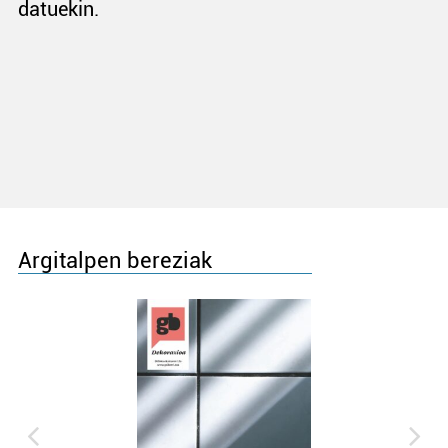
datuekin.
Argitalpen bereziak