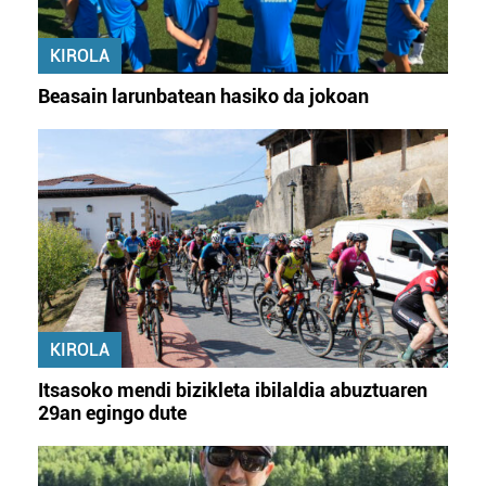
KIROLA
Beasain larunbatean hasiko da jokoan
KIROLA
Itsasoko mendi bizikleta ibilaldia abuztuaren
29an egingo dute