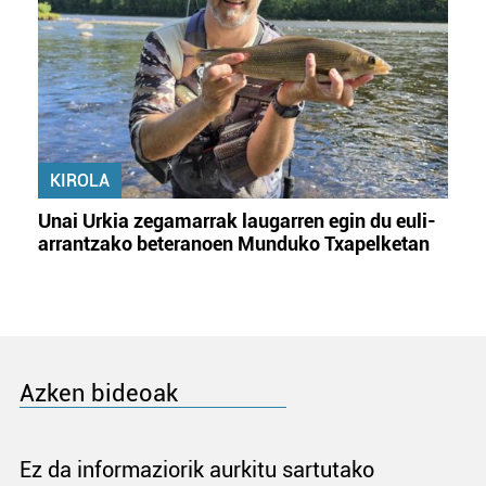
KIROLA
Unai Urkia zegamarrak laugarren egin du euli-
arrantzako beteranoen Munduko Txapelketan
Azken bideoak
Ez da informaziorik aurkitu sartutako