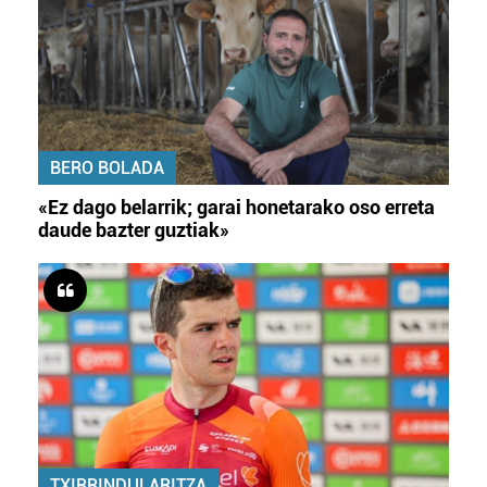
BERO BOLADA
«Ez dago belarrik; garai honetarako oso erreta
daude bazter guztiak»
TXIRRINDULARITZA