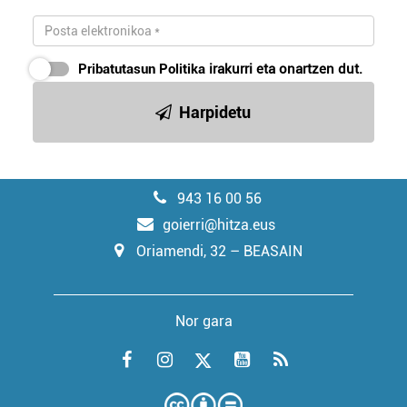
Pribatutasun Politika
irakurri eta onartzen dut.
Harpidetu
943 16 00 56
goierri@hitza.eus
Oriamendi, 32 – BEASAIN
Nor gara