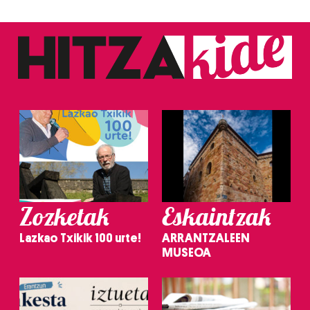
Zozketak
Eskaintzak
Lazkao Txikik 100 urte!
ARRANTZALEEN
MUSEOA