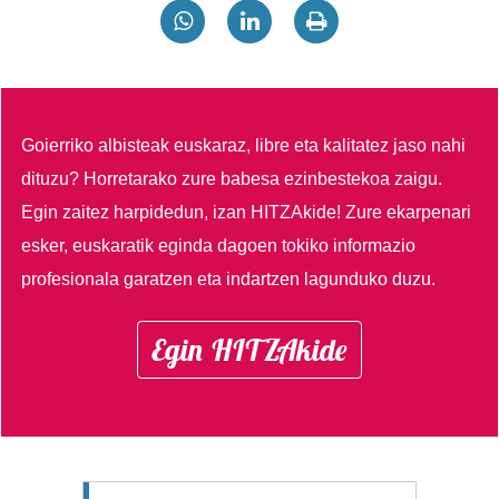
Goierriko albisteak euskaraz, libre eta kalitatez jaso nahi
dituzu?
Horretarako zure babesa ezinbestekoa zaigu.
Egin zaitez harpidedun, izan HITZAkide!
Zure ekarpenari
esker, euskaratik eginda dagoen tokiko informazio
profesionala garatzen eta indartzen lagunduko duzu.
Egin HITZAkide