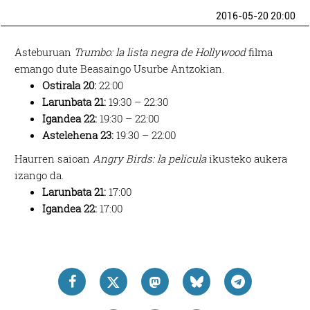
2016-05-20 20:00
Asteburuan
Trumbo: la lista negra de Hollywood
filma
emango dute Beasaingo Usurbe Antzokian.
Ostirala 20:
22:00
Larunbata 21:
19:30 – 22:30
Igandea 22:
19:30 – 22:00
Astelehena 23:
19:30 – 22:00
Haurren saioan
Angry Birds: la pelicula
ikusteko aukera
izango da.
Larunbata 21:
17:00
Igandea 22:
17:00