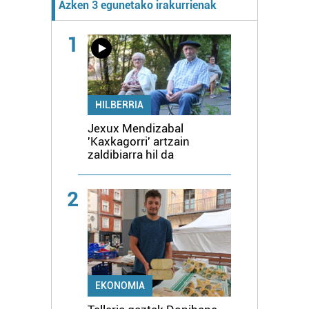
Azken 3 egunetako irakurrienak
1
HILBERRIA
Jexux Mendizabal
'Kaxkagorri' artzain
zaldibiarra hil da
2
EKONOMIA