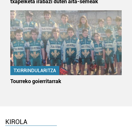
txapelketa irabazi duten aita-semeak
TXIRRINDULARITZA
Tourreko goierritarrak
KIROLA