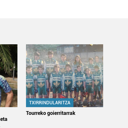
TXIRRINDULARITZA
:
Tourreko goierritarrak
eta
k