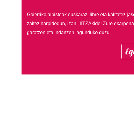
Goierriko albisteak euskaraz, libre eta kalitatez ja
zaitez harpidedun, izan HITZAkide!
Zure ekarpenar
garatzen eta indartzen lagunduko duzu.
Eg