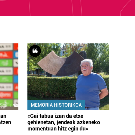
MEMORIA HISTORIKOA
tan
«Gai tabua izan da etxe
atzen
gehienetan, jendeak azkeneko
momentuan hitz egin du»