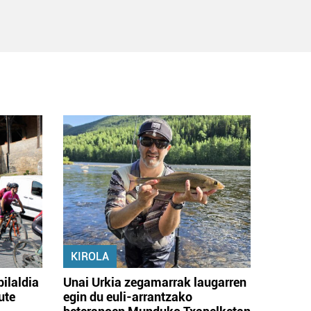
KIROLA
bilaldia
Unai Urkia zegamarrak laugarren
ute
egin du euli-arrantzako