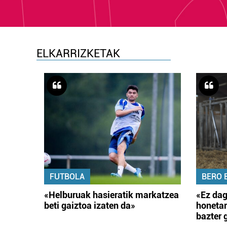
ELKARRIZKETAK
FUTBOLA
BERO 
«Helburuak hasieratik markatzea
«Ez dag
beti gaiztoa izaten da»
honetar
bazter 