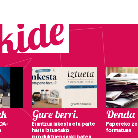
ak
Gure berri.
Denda
OA-
Erantzun inkesta eta parte
Papereko ze
A
hartu Iztuetako
formatuan
produktuen saski baten