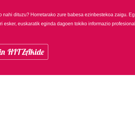
so nahi dituzu?
Horretarako zure babesa ezinbestekoa zaigu. Eg
i esker, euskaratik eginda dagoen tokiko informazio profesiona
in HITZAkide