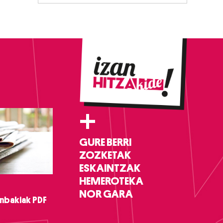
+
GURE BERRI
ZOZKETAK
ESKAINTZAK
HEMEROTEKA
NOR GARA
nbakiak PDF