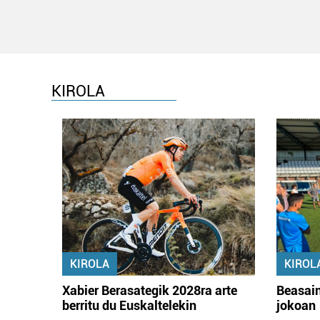
KIROLA
KIROLA
KIROL
Xabier Berasategik 2028ra arte
Beasain
berritu du Euskaltelekin
jokoan