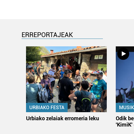
ERREPORTAJEAK
URBIAKO FESTA
MUSIK
Urbiako zelaiak erromeria leku
Odik be
'KimiK'