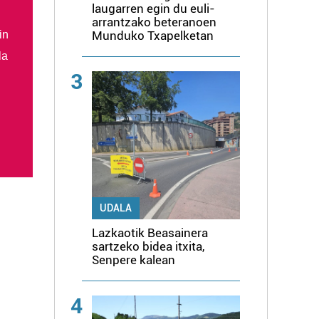
laugarren egin du euli-
arrantzako beteranoen
in
Munduko Txapelketan
la
3
UDALA
Lazkaotik Beasainera
sartzeko bidea itxita,
Senpere kalean
4