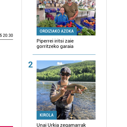
ORDIZIAKO AZOKA
5 20:30
Piperrei iritsi zaie
gorritzeko garaia
2
KIROLA
Unai Urkia zegamarrak