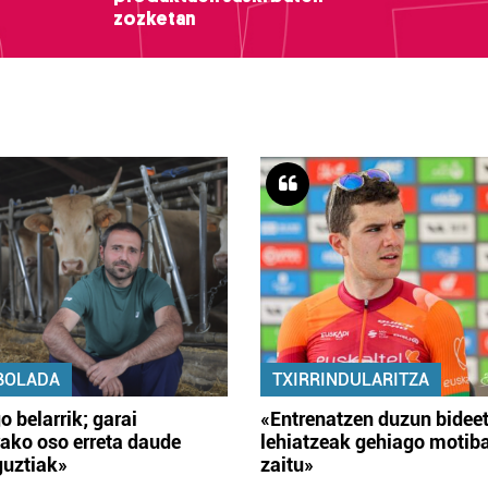
zozketan
BOLADA
TXIRRINDULARITZA
o belarrik; garai
«Entrenatzen duzun bidee
ako oso erreta daude
lehiatzeak gehiago motib
guztiak»
zaitu»