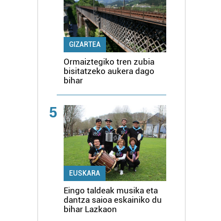
GIZARTEA
Ormaiztegiko tren zubia
bisitatzeko aukera dago
bihar
5
EUSKARA
Eingo taldeak musika eta
dantza saioa eskainiko du
bihar Lazkaon