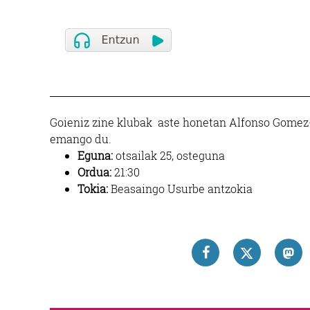
Goieniz zine klubak aste honetan Alfonso Gome
emango du.
Eguna:
otsailak 25, osteguna
Ordua:
21:30
Tokia:
Beasaingo Usurbe antzokia