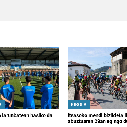
A
KIROLA
 larunbatean hasiko da
Itsasoko mendi bizikleta i
abuztuaren 29an egingo d