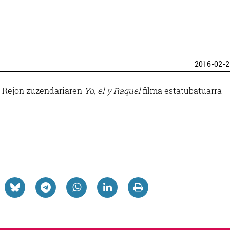
2016-02-2
z-Rejon zuzendariaren
Yo, el y Raquel
filma estatubatuarra