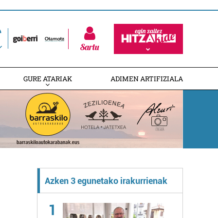
Sartu
GURE ATARIAK
ADIMEN ARTIFIZIALA
Azken 3 egunetako irakurrienak
1