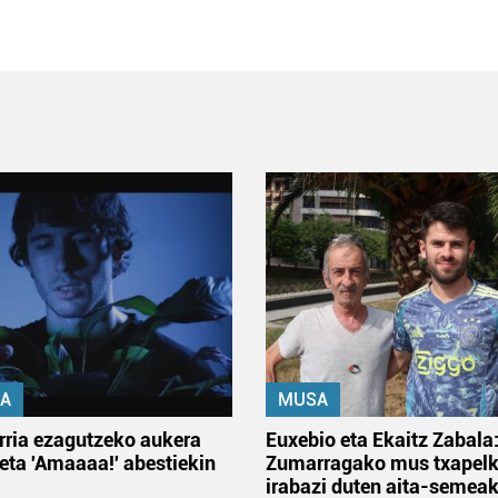
A
MUSA
rria ezagutzeko aukera
Euxebio eta Ekaitz Zabala
 eta 'Amaaaa!' abestiekin
Zumarragako mus txapelk
irabazi duten aita-semea