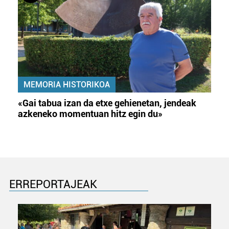
MEMORIA HISTORIKOA
«Gai tabua izan da etxe gehienetan, jendeak
azkeneko momentuan hitz egin du»
ERREPORTAJEAK