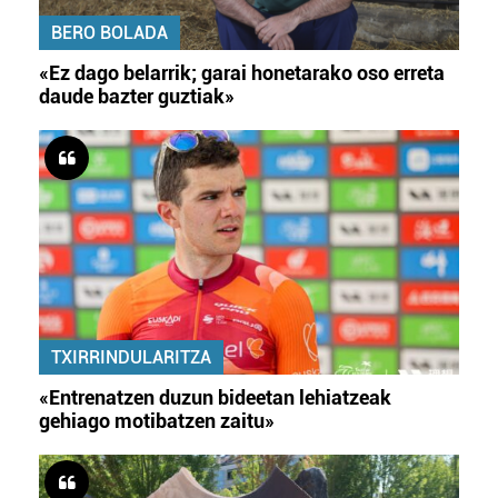
BERO BOLADA
«Ez dago belarrik; garai honetarako oso erreta
daude bazter guztiak»
TXIRRINDULARITZA
«Entrenatzen duzun bideetan lehiatzeak
gehiago motibatzen zaitu»