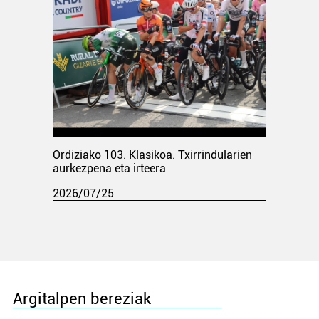
Ordiziako 103. Klasikoa. Txirrindularien
aurkezpena eta irteera
2026/07/25
Argitalpen bereziak