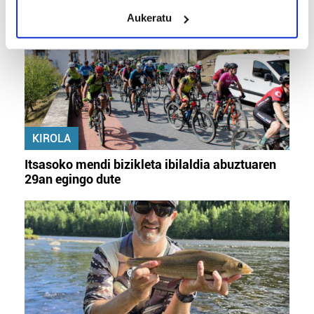
meters
Aukeratu
Identify your device by actively scanning it for
specific characteristics (fingerprinting)
Find out more about how your personal data is processed
and set your preferences in the
details section
.
Guk eta gure bazkideek zure datu pertsonalak
prozesatzen ditugu, zure IP zenbakia, besteak beste,
KIROLA
teknologia erabiliz, cookieak adibidez, iragarki eta eduki
pertsonalizatuak eskaintzeko, iragarkiak eta edukia
Itsasoko mendi bizikleta ibilaldia abuztuaren
neurtzeko, jendeari buruzko informazioa biltzeko eta
29an egingo dute
produktuak garatzeko. Zure datuak nork eta zertarako
erabiltzen dituen hauta dezakezu.
Bazkide batzuek ez dizute baimenik eskatzen, eta beren
interes komertzial legitimoetan babesten dira. Ikusi gure
bazkideen zerrenda, beren ustez zein helburutarako
duten interes legitimoa eta horren aurka nola egin
dezakezun ikusteko.