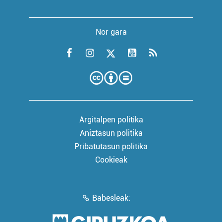
Nor gara
Argitalpen politika
Aniztasun politika
Pribatutasun politika
Cookieak
Babesleak: