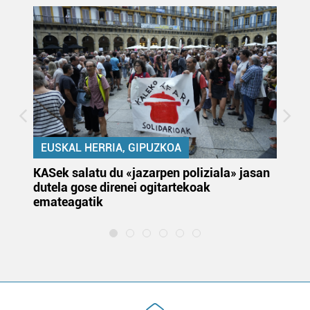
EUSKAL HERRIA, GIPUZKOA
KASek salatu du «jazarpen poliziala» jasan
Pa
dutela gose direnei ogitartekoak
da
emateagatik
«s