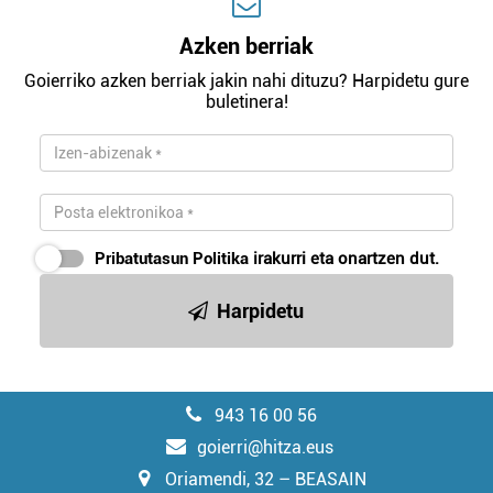
Azken berriak
Goierriko azken berriak jakin nahi dituzu? Harpidetu gure
buletinera!
Pribatutasun Politika
irakurri eta onartzen dut.
Harpidetu
943 16 00 56
goierri@hitza.eus
Oriamendi, 32 – BEASAIN