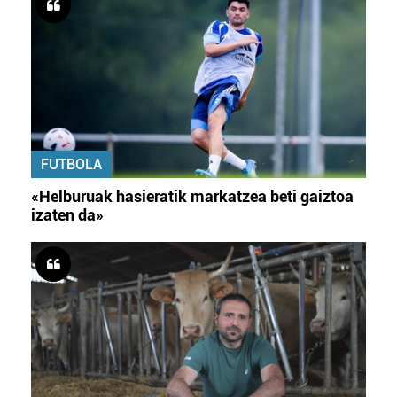
FUTBOLA
«Helburuak hasieratik markatzea beti gaiztoa
izaten da»