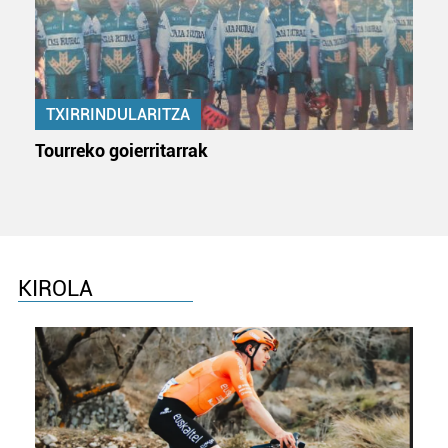
TXIRRINDULARITZA
Tourreko goierritarrak
KIROLA