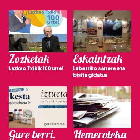
Zozketak
Eskaintzak
Lazkao Txikik 100 urte!
Luberriko sarrera eta
bisita gidatua
Gure berri.
Hemeroteka