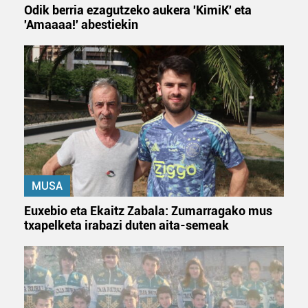
Odik berria ezagutzeko aukera 'KimiK' eta
'Amaaaa!' abestiekin
MUSA
Euxebio eta Ekaitz Zabala: Zumarragako mus
txapelketa irabazi duten aita-semeak