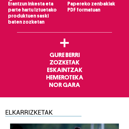
Erantzun inkesta eta
Papereko zenbakiak
parte hartu Iztuetako
PDF formatuan
produktuen saski
baten zozketan
+
GURE BERRI
ZOZKETAK
ESKAINTZAK
HEMEROTEKA
NOR GARA
ELKARRIZKETAK