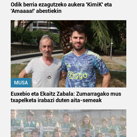
Odik berria ezagutzeko aukera 'KimiK' eta
'Amaaaa!' abestiekin
MUSA
Euxebio eta Ekaitz Zabala: Zumarragako mus
txapelketa irabazi duten aita-semeak