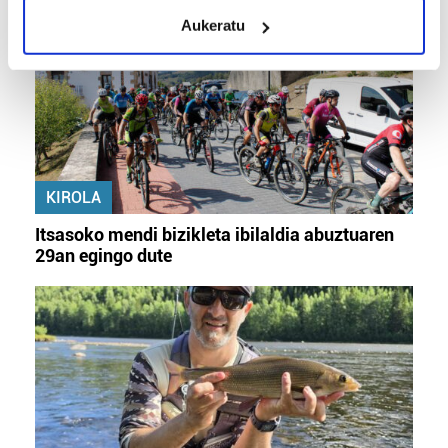
meters
Aukeratu
Identify your device by actively scanning it for
specific characteristics (fingerprinting)
Find out more about how your personal data is processed
and set your preferences in the
details section
.
Guk eta gure bazkideek zure datu pertsonalak
prozesatzen ditugu, zure IP zenbakia, besteak beste,
KIROLA
teknologia erabiliz, cookieak adibidez, iragarki eta eduki
pertsonalizatuak eskaintzeko, iragarkiak eta edukia
Itsasoko mendi bizikleta ibilaldia abuztuaren
neurtzeko, jendeari buruzko informazioa biltzeko eta
29an egingo dute
produktuak garatzeko. Zure datuak nork eta zertarako
erabiltzen dituen hauta dezakezu.
Bazkide batzuek ez dizute baimenik eskatzen, eta beren
interes komertzial legitimoetan babesten dira. Ikusi gure
bazkideen zerrenda, beren ustez zein helburutarako
duten interes legitimoa eta horren aurka nola egin
dezakezun ikusteko.