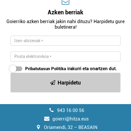
Azken berriak
Goierriko azken berriak jakin nahi dituzu? Harpidetu gure
buletinera!
Pribatutasun Politika
irakurri eta onartzen dut.
Harpidetu
943 16 00 56
goierri@hitza.eus
Oriamendi, 32 – BEASAIN