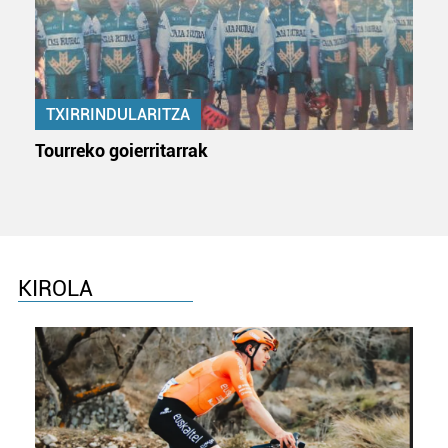
TXIRRINDULARITZA
Tourreko goierritarrak
KIROLA