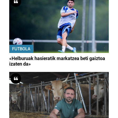
FUTBOLA
«Helburuak hasieratik markatzea beti gaiztoa
izaten da»