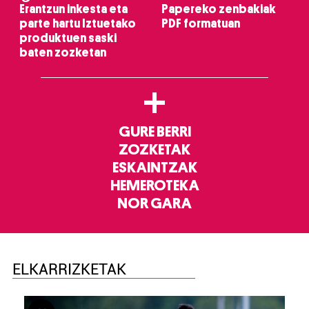
Erantzun inkesta eta
Papereko zenbakiak
parte hartu Iztuetako
PDF formatuan
produktuen saski
baten zozketan
+
GURE BERRI
ZOZKETAK
ESKAINTZAK
HEMEROTEKA
NOR GARA
ELKARRIZKETAK