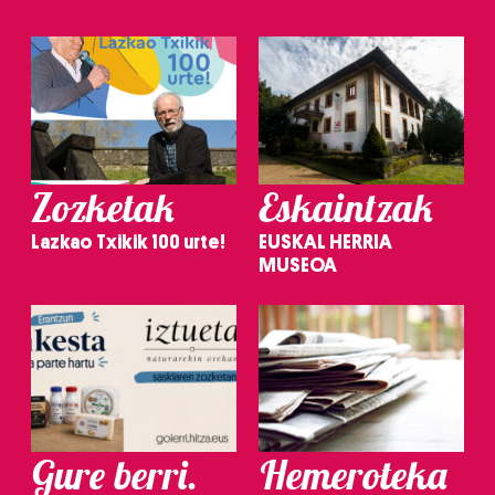
Zozketak
Eskaintzak
Lazkao Txikik 100 urte!
EUSKAL HERRIA
MUSEOA
Gure berri.
Hemeroteka