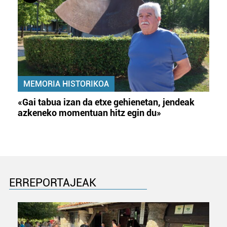
MEMORIA HISTORIKOA
«Gai tabua izan da etxe gehienetan, jendeak
azkeneko momentuan hitz egin du»
ERREPORTAJEAK