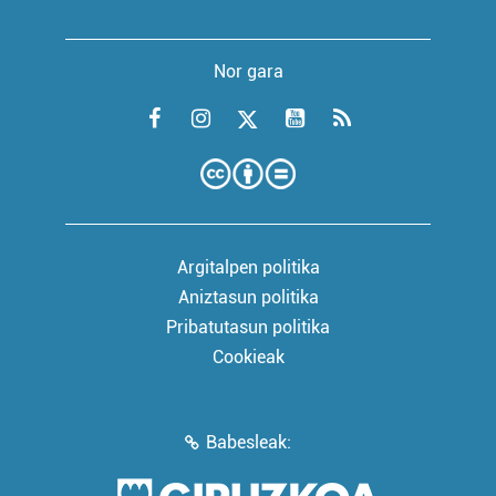
Nor gara
Argitalpen politika
Aniztasun politika
Pribatutasun politika
Cookieak
Babesleak: