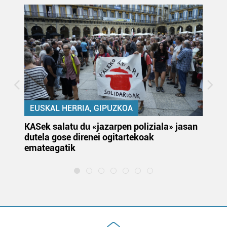
EUSKAL HERRIA, GIPUZKOA
KASek salatu du «jazarpen poliziala» jasan
Pa
dutela gose direnei ogitartekoak
da
emateagatik
«s