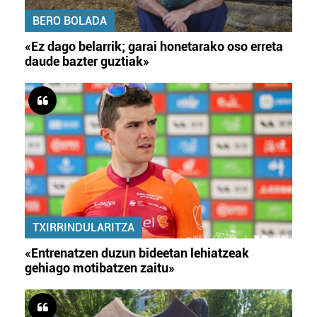
BERO BOLADA
«Ez dago belarrik; garai honetarako oso erreta
daude bazter guztiak»
TXIRRINDULARITZA
«Entrenatzen duzun bideetan lehiatzeak
gehiago motibatzen zaitu»