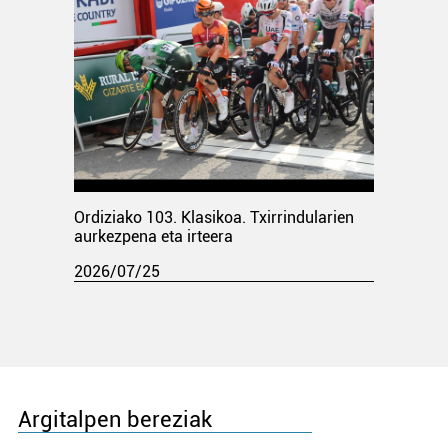
Ordiziako 103. Klasikoa. Txirrindularien
aurkezpena eta irteera
2026/07/25
Argitalpen bereziak