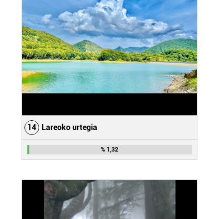
erabiltzen dituen hauta dezakezu.
Bazkide batzuek ez dizute baimenik eskatzen, eta beren
interes komertzial legitimoetan babesten dira. Ikusi gure
bazkideen zerrenda, beren ustez zein helburutarako
duten interes legitimoa eta horren aurka nola egin
dezakezun ikusteko.
Lortu zure datu pertsonalak prozesatzeko moduari
buruzko informazio gehiago eta ezarri zure lehentasunak
datuen atalean. Edozein unetan alda edo ken dezakezu
14
Lareoko urtegia
zure baimena Cookieen adierazpenean.
% 1,32
Webgune honek cookie propioak eta hirugarrenen cookie-
fitxategiak erabiltzen ditu. Zure esperientzia eta
zerbitzuak hobetzeko asmoz, cookie teknologiaz
baliatzen gara. Ohar hau onartuz gero, teknologia hori
erabiltzeko baimen esplizitua ematen diguzu.
Gehiago