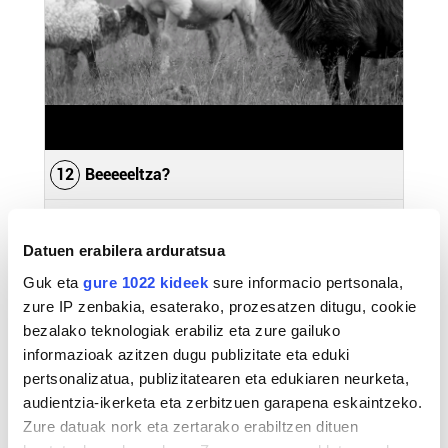
12
Beeeeeltza?
% 1,32
Datuen erabilera arduratsua
Guk eta
gure 1022 kideek
sure informacio pertsonala,
zure IP zenbakia, esaterako, prozesatzen ditugu, cookie
bezalako teknologiak erabiliz eta zure gailuko
informazioak azitzen dugu publizitate eta eduki
pertsonalizatua, publizitatearen eta edukiaren neurketa,
audientzia-ikerketa eta zerbitzuen garapena eskaintzeko.
Zure datuak nork eta zertarako erabiltzen dituen