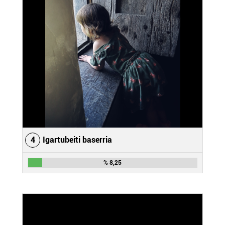
4
Igartubeiti baserria
% 8,25