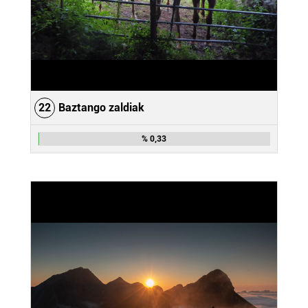
22
Baztango zaldiak
% 0,33