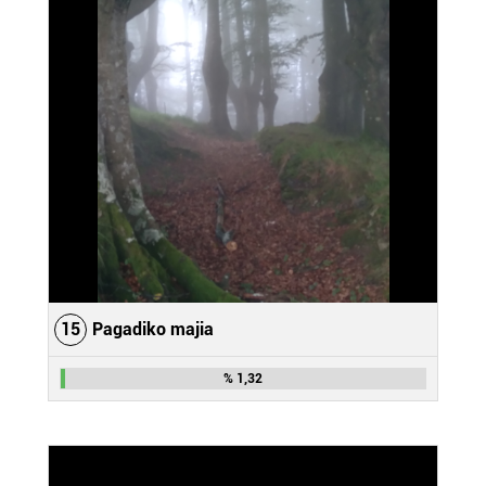
irakurri
15
Pagadiko majia
% 1,32