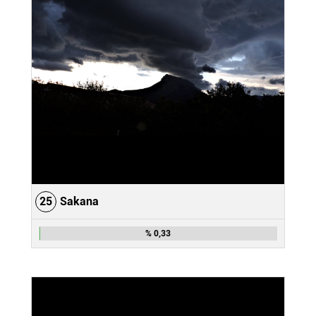
25
Sakana
% 0,33