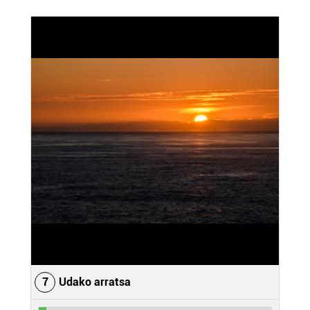
7
Udako arratsa