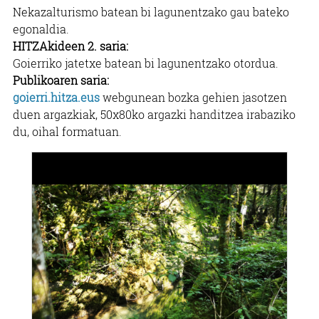
Nekazalturismo batean bi lagunentzako gau bateko
egonaldia.
HITZAkideen 2. saria:
Goierriko jatetxe batean bi lagunentzako otordua.
Publikoaren saria:
goierri.hitza.eus
webgunean bozka gehien jasotzen
duen argazkiak, 50x80ko argazki handitzea irabaziko
du, oihal formatuan.