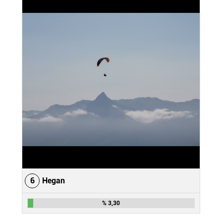
6
Hegan
% 3,30