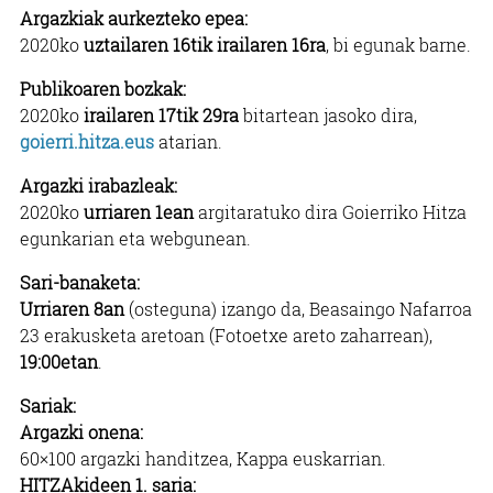
Argazkiak aurkezteko epea:
2020ko
uztailaren 16tik irailaren 16ra
, bi egunak barne.
Publikoaren bozkak:
2020ko
irailaren 17tik 29ra
bitartean jasoko dira,
goierri.hitza.eus
atarian.
Argazki irabazleak:
2020ko
urriaren 1ean
argitaratuko dira Goierriko Hitza
egunkarian eta webgunean.
Sari-banaketa:
Urriaren 8an
(osteguna) izango da, Beasaingo Nafarroa
23 erakusketa aretoan (Fotoetxe areto zaharrean),
19:00etan
.
Sariak:
Argazki onena:
60×100 argazki handitzea, Kappa euskarrian.
HITZAkideen 1. saria: