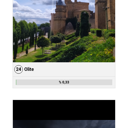
24
Olite
% 0,33