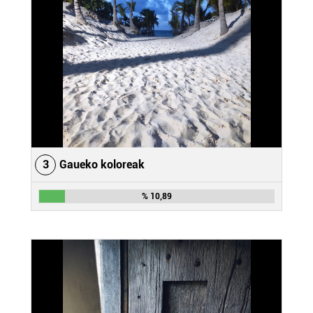
3
Gaueko koloreak
% 10,89