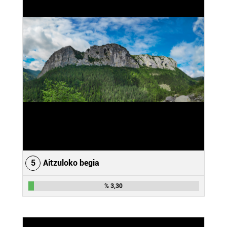
5
Aitzuloko begia
% 3,30