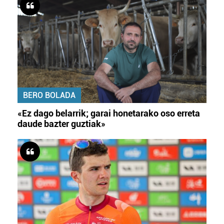
BERO BOLADA
«Ez dago belarrik; garai honetarako oso erreta
daude bazter guztiak»