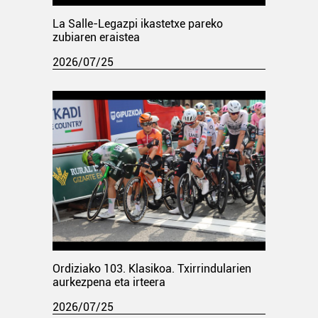
La Salle-Legazpi ikastetxe pareko
zubiaren eraistea
2026/07/25
Ordiziako 103. Klasikoa. Txirrindularien
aurkezpena eta irteera
2026/07/25