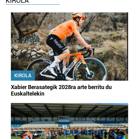
KIROLA
KIROLA
Xabier Berasategik 2028ra arte berritu du
Euskaltelekin