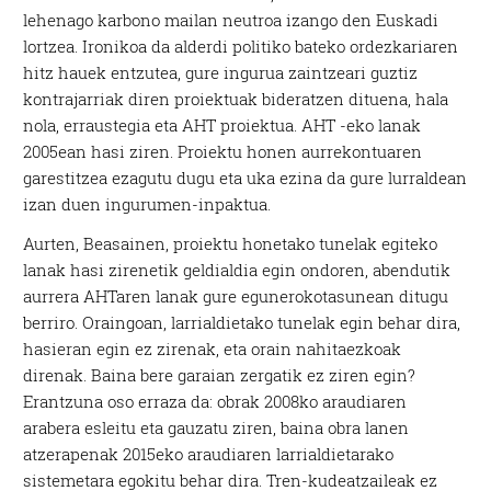
lehenago karbono mailan neutroa izango den Euskadi
lortzea. Ironikoa da alderdi politiko bateko ordezkariaren
hitz hauek entzutea, gure ingurua zaintzeari guztiz
kontrajarriak diren proiektuak bideratzen dituena, hala
nola, erraustegia eta AHT proiektua. AHT -eko lanak
2005ean hasi ziren. Proiektu honen aurrekontuaren
garestitzea ezagutu dugu eta uka ezina da gure lurraldean
izan duen ingurumen-inpaktua.
Aurten, Beasainen, proiektu honetako tunelak egiteko
lanak hasi zirenetik geldialdia egin ondoren, abendutik
aurrera AHTaren lanak gure egunerokotasunean ditugu
berriro. Oraingoan, larrialdietako tunelak egin behar dira,
hasieran egin ez zirenak, eta orain nahitaezkoak
direnak. Baina bere garaian zergatik ez ziren egin?
Erantzuna oso erraza da: obrak 2008ko araudiaren
arabera esleitu eta gauzatu ziren, baina obra lanen
atzerapenak 2015eko araudiaren larrialdietarako
sistemetara egokitu behar dira. Tren-kudeatzaileak ez