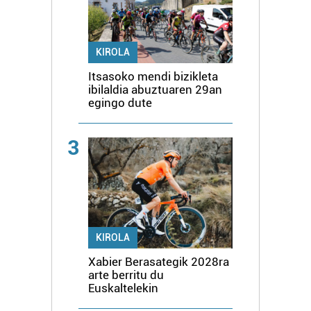
KIROLA
Itsasoko mendi bizikleta
ibilaldia abuztuaren 29an
egingo dute
3
KIROLA
Xabier Berasategik 2028ra
arte berritu du
Euskaltelekin