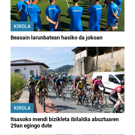
KIROLA
Beasain larunbatean hasiko da jokoan
KIROLA
Itsasoko mendi bizikleta ibilaldia abuztuaren
29an egingo dute