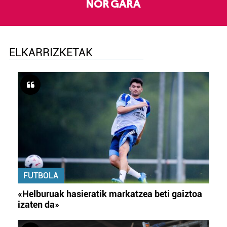
NOR GARA
ELKARRIZKETAK
FUTBOLA
«Helburuak hasieratik markatzea beti gaiztoa
izaten da»