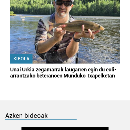
KIROLA
Unai Urkia zegamarrak laugarren egin du euli-
arrantzako beteranoen Munduko Txapelketan
Azken bideoak