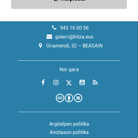
943 16 00 56
goierri@hitza.eus
Oriamendi, 32 – BEASAIN
Nor gara
Argitalpen politika
Aniztasun politika