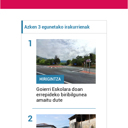
Azken 3 egunetako irakurrienak
1
HIRIGINTZA
Goierri Eskolara doan
errepideko biribilgunea
amaitu dute
2