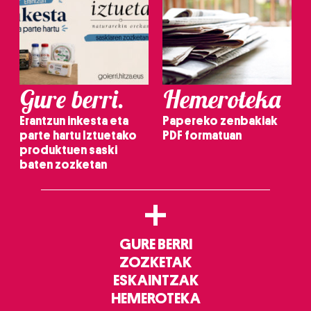
Gure berri.
Hemeroteka
Erantzun inkesta eta
Papereko zenbakiak
parte hartu Iztuetako
PDF formatuan
produktuen saski
baten zozketan
+
GURE BERRI
ZOZKETAK
ESKAINTZAK
HEMEROTEKA