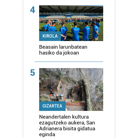
4
KIROLA
Beasain larunbatean
hasiko da jokoan
5
GIZARTEA
Neandertalen kultura
ezagutzeko aukera, San
Adrianera bisita gidatua
eginda