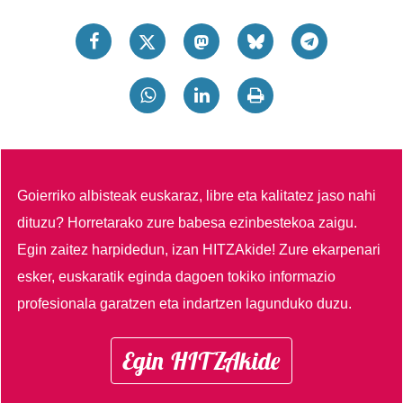
Goierriko albisteak euskaraz, libre eta kalitatez jaso nahi
dituzu?
Horretarako zure babesa ezinbestekoa zaigu.
Egin zaitez harpidedun, izan HITZAkide!
Zure ekarpenari
esker, euskaratik eginda dagoen tokiko informazio
profesionala garatzen eta indartzen lagunduko duzu.
Egin HITZAkide