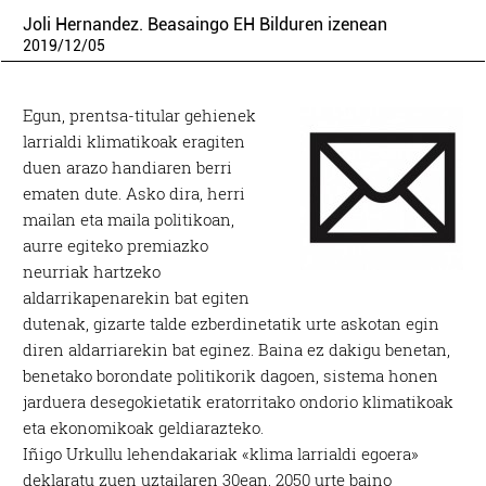
Joli Hernandez. Beasaingo EH Bilduren izenean
2019
/
12
/
05
Egun, prentsa-titular gehienek
larrialdi klimatikoak eragiten
duen arazo handiaren berri
ematen dute. Asko dira, herri
mailan eta maila politikoan,
aurre egiteko premiazko
neurriak hartzeko
aldarrikapenarekin bat egiten
dutenak, gizarte talde ezberdinetatik urte askotan egin
diren aldarriarekin bat eginez. Baina ez dakigu benetan,
benetako borondate politikorik dagoen, sistema honen
jarduera desegokietatik eratorritako ondorio klimatikoak
eta ekonomikoak geldiarazteko.
Iñigo Urkullu lehendakariak «klima larrialdi egoera»
deklaratu zuen uztailaren 30ean, 2050 urte baino