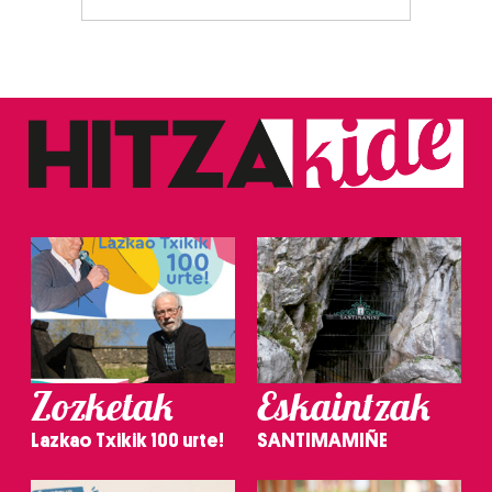
Zozketak
Eskaintzak
Lazkao Txikik 100 urte!
SANTIMAMIÑE