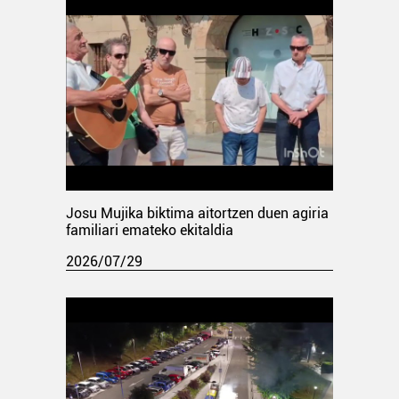
Josu Mujika biktima aitortzen duen agiria
familiari emateko ekitaldia
2026/07/29