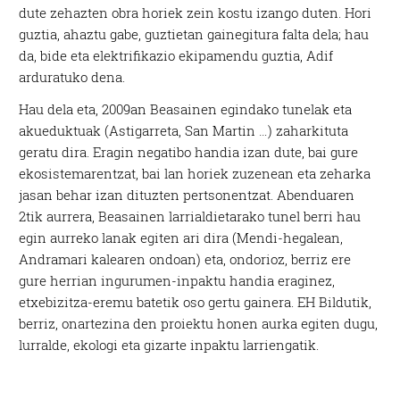
dute zehazten obra horiek zein kostu izango duten. Hori
guztia, ahaztu gabe, guztietan gainegitura falta dela; hau
da, bide eta elektrifikazio ekipamendu guztia, Adif
arduratuko dena.
Hau dela eta, 2009an Beasainen egindako tunelak eta
akueduktuak (Astigarreta, San Martin …) zaharkituta
geratu dira. Eragin negatibo handia izan dute, bai gure
ekosistemarentzat, bai lan horiek zuzenean eta zeharka
jasan behar izan dituzten pertsonentzat. Abenduaren
2tik aurrera, Beasainen larrialdietarako tunel berri hau
egin aurreko lanak egiten ari dira (Mendi-hegalean,
Andramari kalearen ondoan) eta, ondorioz, berriz ere
gure herrian ingurumen-inpaktu handia eraginez,
etxebizitza-eremu batetik oso gertu gainera. EH Bildutik,
berriz, onartezina den proiektu honen aurka egiten dugu,
lurralde, ekologi eta gizarte inpaktu larriengatik.