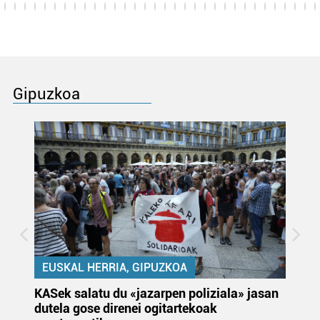
Gipuzkoa
EUSKAL HERRIA, GIPUZKOA
KASek salatu du «jazarpen poliziala» jasan
Pa
dutela gose direnei ogitartekoak
da