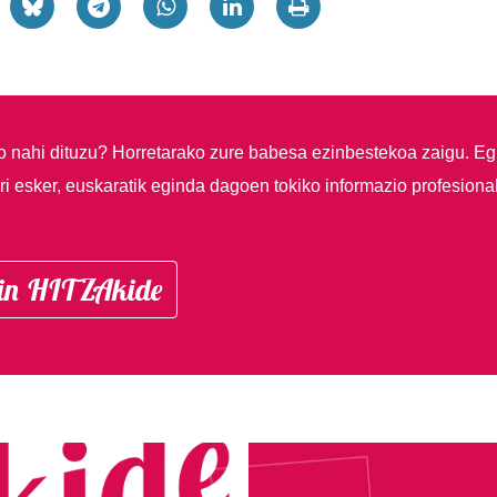
so nahi dituzu?
Horretarako zure babesa ezinbestekoa zaigu. Eg
i esker, euskaratik eginda dagoen tokiko informazio profesiona
in HITZAkide