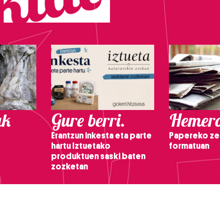
ak
Gure berri.
Hemero
Erantzun inkesta eta parte
Papereko ze
hartu Iztuetako
formatuan
produktuen saski baten
zozketan