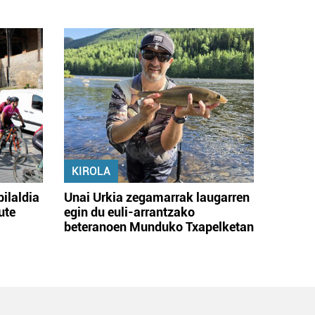
KIROLA
bilaldia
Unai Urkia zegamarrak laugarren
ute
egin du euli-arrantzako
beteranoen Munduko Txapelketan