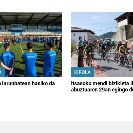
A
KIROLA
 larunbatean hasiko da
Itsasoko mendi bizikleta i
abuztuaren 29an egingo d