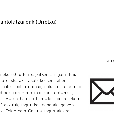
antolatzaileak (Urretxu)
201
eneko 50. urtea ospatzen ari gara. Bai,
era euskaraz irakatsiko zen lehen
oliki-­ poliki guraso, irakasle eta herriko
inak jarri ziren martxan: antzerkia,
re. Azken hau da bereziki gogora ekarri
n? eskutik, inguruko mendiak igotzen
pi, Ezkio zein Gabiria inguruak ere