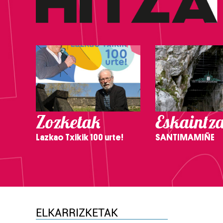
Zozketak
Eskaintz
Lazkao Txikik 100 urte!
SANTIMAMIÑE
ELKARRIZKETAK