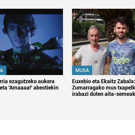
A
MUSA
rria ezagutzeko aukera
Euxebio eta Ekaitz Zabala
 eta 'Amaaaa!' abestiekin
Zumarragako mus txapelk
irabazi duten aita-semea