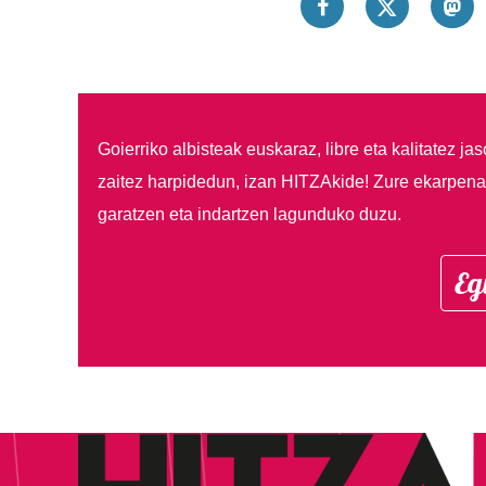
Goierriko albisteak euskaraz, libre eta kalitatez ja
zaitez harpidedun, izan HITZAkide!
Zure ekarpenar
garatzen eta indartzen lagunduko duzu.
Eg