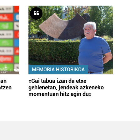
MEMORIA HISTORIKOA
tan
«Gai tabua izan da etxe
atzen
gehienetan, jendeak azkeneko
momentuan hitz egin du»