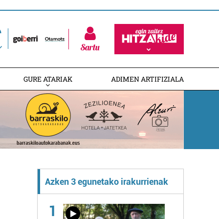
Sartu
GURE ATARIAK
ADIMEN ARTIFIZIALA
Azken 3 egunetako irakurrienak
1