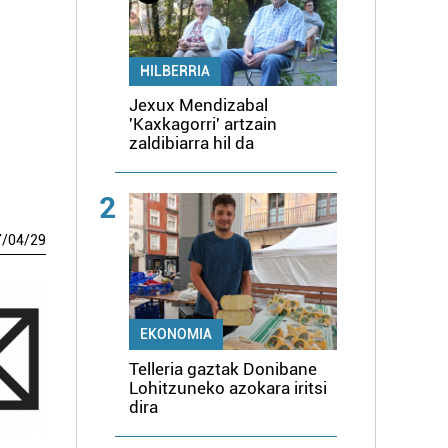
HILBERRIA
Jexux Mendizabal
'Kaxkagorri' artzain
zaldibiarra hil da
2
7
/
04
/
29
EKONOMIA
Telleria gaztak Donibane
Lohitzuneko azokara iritsi
dira