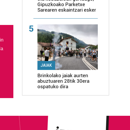
Gipuzkoako Parketxe
Sarearen eskaintzari esker
5
in
la
JAIAK
Brinkolako jaiak aurten
abuztuaren 28tik 30era
ospatuko dira