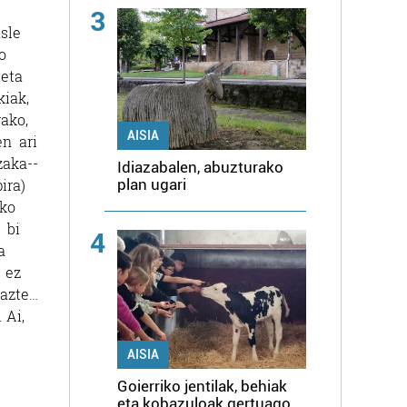
3
sle
o
 eta
iak,
ako,
AISIA
en ari
zaka-­
Idiazabalen, abuzturako
plan ugari
ira)
eko
 bi
4
a
 ez
gazte…
 Ai,
AISIA
Goierriko jentilak, behiak
eta kobazuloak gertuago,