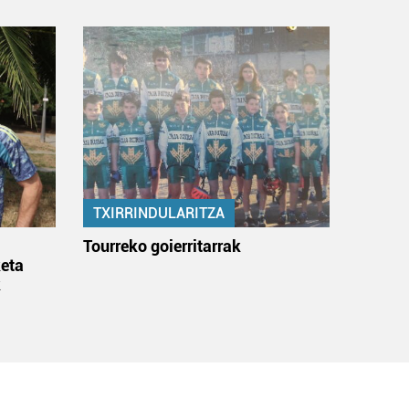
TXIRRINDULARITZA
:
Tourreko goierritarrak
eta
k