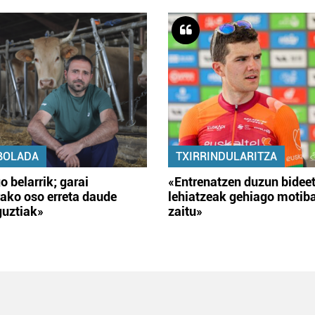
BOLADA
TXIRRINDULARITZA
o belarrik; garai
«Entrenatzen duzun bidee
ako oso erreta daude
lehiatzeak gehiago motib
guztiak»
zaitu»