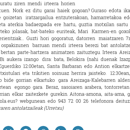
ratu ziren mendi irteera horien
tuen. Nork ez ditu garai haiek gogoan?
Guraso edota ika
e goizetan iratzargailua entzuterakoan, hamarretakoa ed
 eta aterkia badaezpada ere hartu, guztia motxilan sartu
eko jolasak, bat-­bateko euriteak, Mari Karmen-­en goxok
erientziak… Guzti hori gogoratuz, datorren maiatzaren 7r
 ospakizunen barruan mendi irteera berezi bat antolatz
bertan parte-­hartzera animatzen zaituztegu. Irteera Arei
Bi aukera izango dira: bata, Belokira (nahi duenak Izazp
Eguerdiko 12:00etan, Santa Barbaran edo Antion elkartz
stulari eta trikitien soinuaz herrira jaisteko. 12:30ean,
ko bide gorrian elkartuko gara Areizaga-­Kalebarren alder
tean egongo gara. Beraz, sasoiaren arabera, tontorretan
ian elkar zaitezkete gurekin. Aitona-­amona, aita-­ama, 
a.eus? webgunean edo 943 72 00 26 telefonora deituz.
aren antolatzaileak (Urretxu)