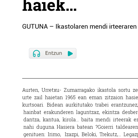
haiek…
GUTUNA – Ikastolaren mendi irteeraren 
Aurten, Urretxu-­ Zumarragako ikastola sortu z
urte zail haietan 1965 ean eman zitzaion hasi
kurtsoari. Bidean aurkitutako trabei erantzunez, p
hainbat erakunderen laguntzaz, ekintza desberd
dantza, kantua, kirola… baita mendi irteerak e
nahi duguna. Hasiera batean ?Goierri taldeare
genituen: Irimo, Izazpi, Beloki, Trekutz,… Legaz