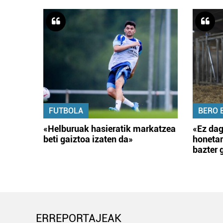
FUTBOLA
BERO 
«Helburuak hasieratik markatzea
«Ez dag
beti gaiztoa izaten da»
honetar
bazter 
ERREPORTAJEAK