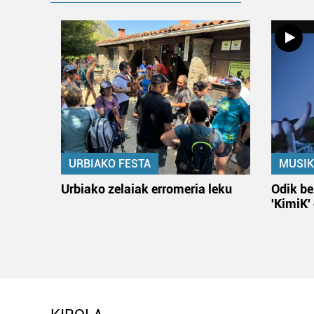
URBIAKO FESTA
MUSIK
Urbiako zelaiak erromeria leku
Odik be
'KimiK'