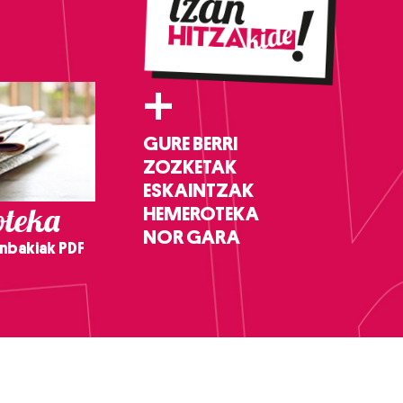
+
GURE BERRI
ZOZKETAK
ESKAINTZAK
teka
HEMEROTEKA
NOR GARA
nbakiak PDF