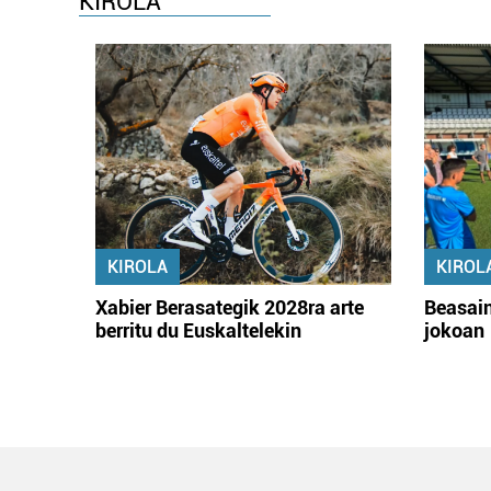
KIROLA
KIROLA
KIROL
Xabier Berasategik 2028ra arte
Beasain
berritu du Euskaltelekin
jokoan