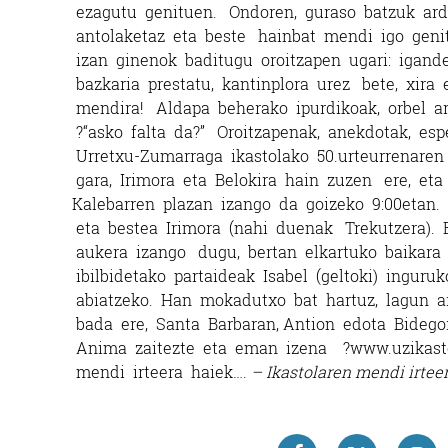
ezagutu genituen. Ondoren, guraso batzuk ardu
antolaketaz eta beste hainbat mendi igo geni
izan ginenok baditugu oroitzapen ugari: igand
bazkaria prestatu, kantinplora urez bete, xira
mendira! Aldapa beherako ipurdikoak, orbel art
?“asko falta da?”
Oroitzapenak, anekdotak, esp
Urretxu-­Zumarraga ikastolako 50.urteurrenaren
gara, Irimora eta Belokira hain zuzen ere, eta 
Kalebarren plazan izango da goizeko 9:00etan. 
eta bestea Irimora (nahi duenak Trekutzera). 
aukera izango dugu, bertan elkartuko baikara txi
ibilbidetako partaideak Isabel (geltoki) inguru
abiatzeko. Han mokadutxo bat hartuz, lagun ar
bada ere, Santa Barbaran, Antion edota Bidegorr
Anima zaitezte eta eman izena ?www.uzikastol
mendi irteera haiek….
– Ikastolaren mendi irteer