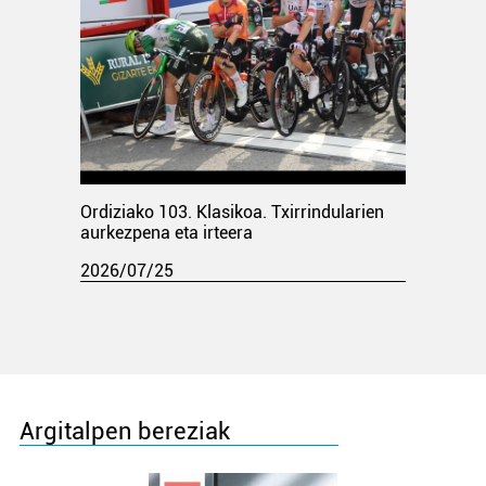
Ordiziako 103. Klasikoa. Txirrindularien
aurkezpena eta irteera
2026/07/25
Argitalpen bereziak