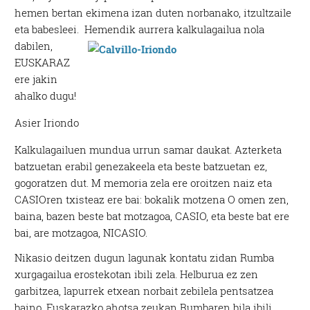
hemen bertan ekimena izan duten norbanako, itzultzaile
eta babesleei.
Hemendik aurrera kalkulagailua nola
dabilen,
EUSKARAZ
ere jakin
ahalko dugu!
Asier Iriondo
Kalkulagailuen mundua urrun samar daukat. Azterketa
batzuetan erabil genezakeela eta beste batzuetan ez,
gogoratzen dut. M memoria zela ere oroitzen naiz eta
CASIOren txisteaz ere bai: bokalik motzena O omen zen,
baina, bazen beste bat motzagoa, CASIO, eta beste bat ere
bai, are motzagoa, NICASIO.
Nikasio deitzen dugun lagunak kontatu zidan Rumba
xurgagailua erostekotan ibili zela. Helburua ez zen
garbitzea, lapurrek etxean norbait zebilela pentsatzea
baino. Euskarazko ahotsa zeukan Rumbaren bila ibili