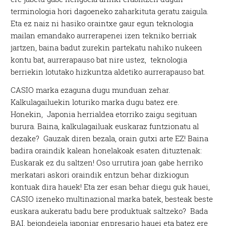
terminologia hori dagoeneko zaharkituta geratu zaigula.
Eta ez naiz ni hasiko oraintxe gaur egun teknologia
mailan emandako aurrerapenei izen tekniko berriak
jartzen, baina badut zurekin partekatu nahiko nukeen
kontu bat, aurrerapauso bat nire ustez, teknologia
berriekin lotutako hizkuntza aldetiko aurrerapauso bat.
CASIO marka ezaguna dugu munduan zehar.
Kalkulagailuekin loturiko marka dugu batez ere.
Honekin, Japonia herrialdea etorriko zaigu segituan
burura. Baina, kalkulagailuak euskaraz funtzionatu al
dezake? Gauzak diren bezala, orain gutxi arte EZ! Baina
badira oraindik kalean honelakoak esaten dituztenak:
Euskarak ez du saltzen! Oso urrutira joan gabe herriko
merkatari askori oraindik entzun behar dizkiogun
kontuak dira hauek! Eta zer esan behar diegu guk hauei,
CASIO izeneko multinazional marka batek, besteak beste
euskara aukeratu badu bere produktuak saltzeko? Bada
BAI, bejondeiela japoniar enpresario hauei eta batez ere