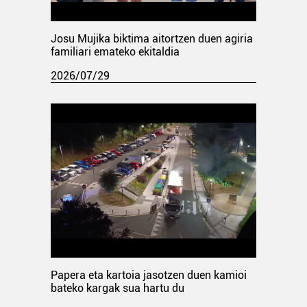
Josu Mujika biktima aitortzen duen agiria
familiari emateko ekitaldia
2026/07/29
Papera eta kartoia jasotzen duen kamioi
bateko kargak sua hartu du