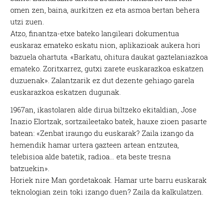
omen zen, baina, aurkitzen ez eta asmoa bertan behera
utzi zuen.
Atzo, finantza-etxe bateko langileari dokumentua
euskaraz emateko eskatu nion, aplikazioak aukera hori
bazuela ohartuta. «Barkatu, ohitura daukat gaztelaniazkoa
emateko. Zoritxarrez, gutxi zarete euskarazkoa eskatzen
duzuenak». Zalantzarik ez dut dezente gehiago garela
euskarazkoa eskatzen dugunak.
1967an, ikastolaren alde dirua biltzeko ekitaldian, Jose
Inazio Elortzak, sortzaileetako batek, hauxe zioen pasarte
batean: «Zenbat iraungo du euskarak? Zaila izango da
hemendik hamar urtera gazteen artean entzutea,
telebisioa alde batetik, radioa… eta beste tresna
batzuekin».
Horiek nire Man gordetakoak. Hamar urte barru euskarak
teknologian zein toki izango duen? Zaila da kalkulatzen.