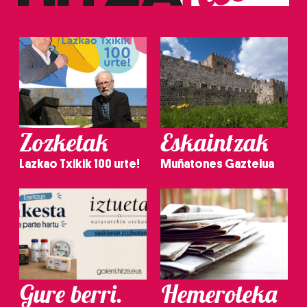
Zozketak
Eskaintzak
Lazkao Txikik 100 urte!
Muñatones Gaztelua
Gure berri.
Hemeroteka