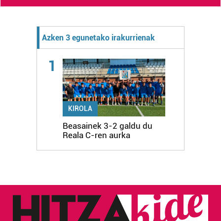
Azken 3 egunetako irakurrienak
1
KIROLA
Beasainek 3-2 galdu du
Reala C-ren aurka