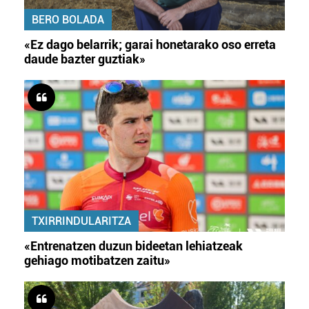
BERO BOLADA
«Ez dago belarrik; garai honetarako oso erreta
daude bazter guztiak»
TXIRRINDULARITZA
«Entrenatzen duzun bideetan lehiatzeak
gehiago motibatzen zaitu»