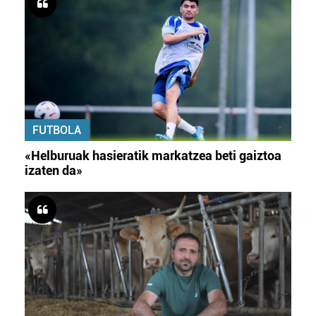
FUTBOLA
«Helburuak hasieratik markatzea beti gaiztoa
izaten da»