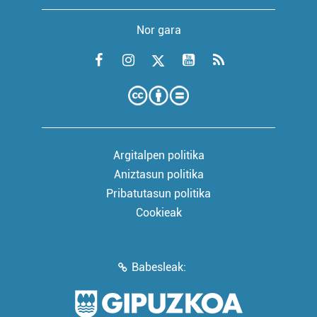
Nor gara
Argitalpen politika
Aniztasun politika
Pribatutasun politika
Cookieak
Babesleak: