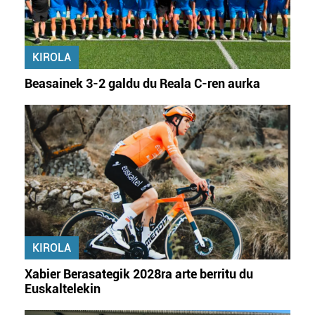
KIROLA
Beasainek 3-2 galdu du Reala C-ren aurka
KIROLA
Xabier Berasategik 2028ra arte berritu du
Euskaltelekin