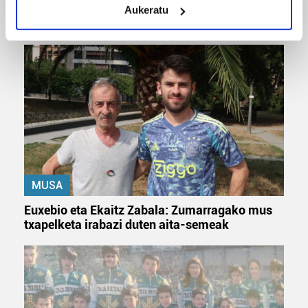
Odik berria ezagutzeko aukera 'KimiK' eta
Aukeratu
Identify your device by actively scanning it for
'Amaaaa!' abestiekin
specific characteristics (fingerprinting)
Find out more about how your personal data is processed
and set your preferences in the
details section
.
Guk eta gure bazkideek zure datu pertsonalak
prozesatzen ditugu, zure IP zenbakia, besteak beste,
teknologia erabiliz, cookieak adibidez, iragarki eta eduki
pertsonalizatuak eskaintzeko, iragarkiak eta edukia
neurtzeko, jendeari buruzko informazioa biltzeko eta
produktuak garatzeko. Zure datuak nork eta zertarako
MUSA
erabiltzen dituen hauta dezakezu.
Euxebio eta Ekaitz Zabala: Zumarragako mus
txapelketa irabazi duten aita-semeak
Bazkide batzuek ez dizute baimenik eskatzen, eta beren
interes komertzial legitimoetan babesten dira. Ikusi gure
bazkideen zerrenda, beren ustez zein helburutarako
duten interes legitimoa eta horren aurka nola egin
dezakezun ikusteko.