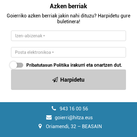
Azken berriak
Goierriko azken berriak jakin nahi dituzu? Harpidetu gure
buletinera!
Pribatutasun Politika
irakurri eta onartzen dut.
Harpidetu
943 16 00 56
goierri@hitza.eus
Oriamendi, 32 – BEASAIN