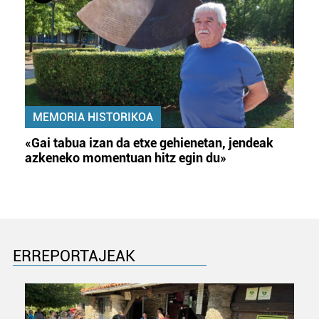
MEMORIA HISTORIKOA
«Gai tabua izan da etxe gehienetan, jendeak
azkeneko momentuan hitz egin du»
ERREPORTAJEAK