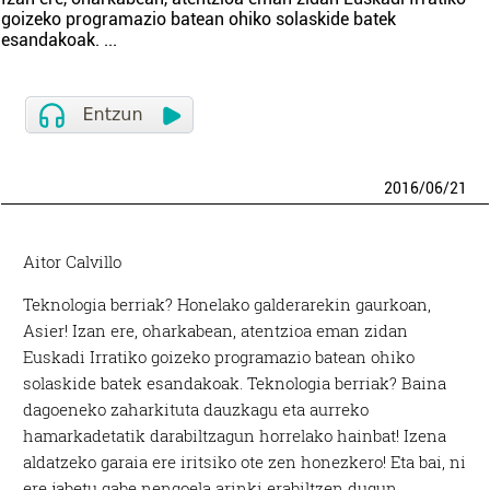
goizeko programazio batean ohiko solaskide batek
esandakoak.
...
2016
/
06
/
21
Aitor Calvillo
Teknologia berriak? Honelako galderarekin gaurkoan,
Asier! Izan ere, oharkabean, atentzioa eman zidan
Euskadi Irratiko goizeko programazio batean ohiko
solaskide batek esandakoak. Teknologia berriak? Baina
dagoeneko zaharkituta dauzkagu eta aurreko
hamarkadetatik darabiltzagun horrelako hainbat! Izena
aldatzeko garaia ere iritsiko ote zen honezkero! Eta bai, ni
ere jabetu gabe nengoela arinki erabiltzen dugun