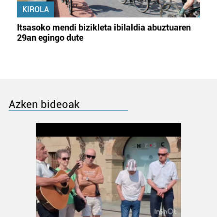
KIROLA
Itsasoko mendi bizikleta ibilaldia abuztuaren
29an egingo dute
Azken bideoak