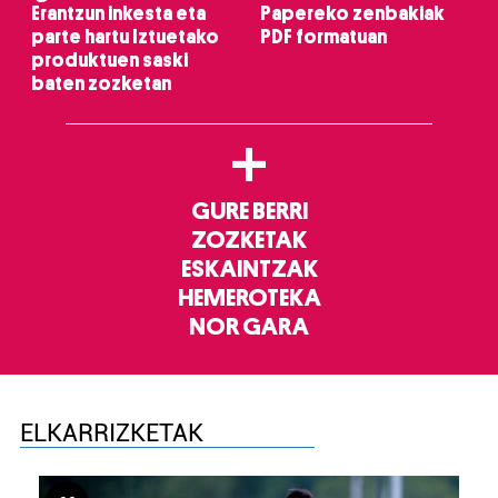
Erantzun inkesta eta
Papereko zenbakiak
parte hartu Iztuetako
PDF formatuan
produktuen saski
baten zozketan
+
GURE BERRI
ZOZKETAK
ESKAINTZAK
HEMEROTEKA
NOR GARA
ELKARRIZKETAK