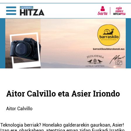
Sartu
Aitor Calvillo eta Asier Iriondo
Aitor Calvillo
Teknologia berriak? Honelako galderarekin gaurkoan, Asier!
Izan ere, oharkabean, atentzioa eman zidan Euskadi Irratiko