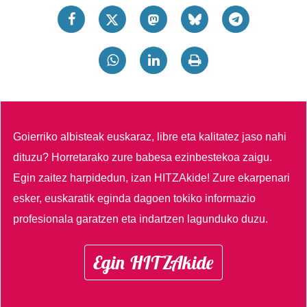
Goierriko albisteak euskaraz, libre eta kalitatez jaso nahi
dituzu?
Horretarako zure babesa ezinbestekoa zaigu.
Egin zaitez harpidedun, izan HITZAkide!
Zure ekarpenari
esker, euskaratik eginda dagoen tokiko informazio
profesionala garatzen eta indartzen lagunduko duzu.
Egin HITZAkide