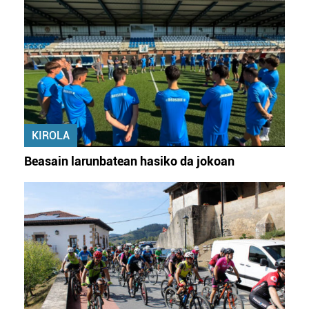
KIROLA
Beasain larunbatean hasiko da jokoan