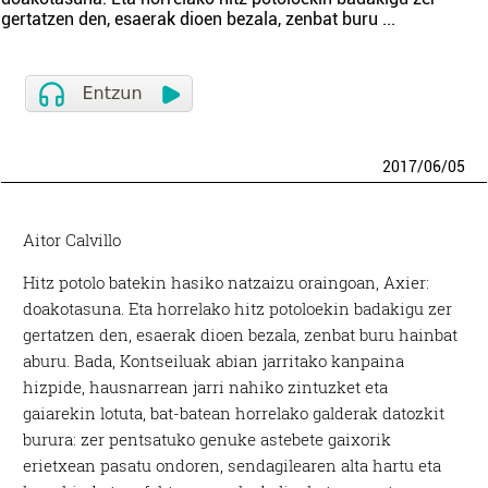
gertatzen den, esaerak dioen bezala, zenbat buru
...
2017
/
06
/
05
Aitor Calvillo
Hitz potolo batekin hasiko natzaizu oraingoan, Axier:
doakotasuna. Eta horrelako hitz potoloekin badakigu zer
gertatzen den, esaerak dioen bezala, zenbat buru hainbat
aburu. Bada, Kontseiluak abian jarritako kanpaina
hizpide, hausnarrean jarri nahiko zintuzket eta
gaiarekin lotuta, bat-batean horrelako galderak datozkit
burura: zer pentsatuko genuke astebete gaixorik
erietxean pasatu ondoren, sendagilearen alta hartu eta