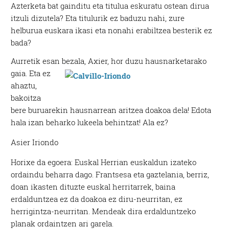
Azterketa bat gainditu eta titulua eskuratu ostean dirua
itzuli dizutela? Eta titulurik ez baduzu nahi, zure
helburua euskara ikasi eta nonahi erabiltzea besterik ez
bada?
Aurretik esan bezala, Axier, hor duzu hausnarketarako
gaia.
Eta ez
ahaztu,
bakoitza
bere buruarekin hausnarrean aritzea doakoa dela! Edota
hala izan beharko lukeela behintzat! Ala ez?
Asier Iriondo
Horixe da egoera: Euskal Herrian euskaldun izateko
ordaindu beharra dago. Frantsesa eta gaztelania, berriz,
doan ikasten dituzte euskal herritarrek, baina
erdalduntzea ez da doakoa ez diru-neurritan, ez
herrigintza-neurritan. Mendeak dira erdalduntzeko
planak ordaintzen ari garela.