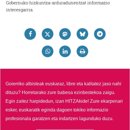
Gobernuko hizkuntza-arduradunentzat informazio
interesgarria.
Goierriko albisteak euskaraz, libre eta kalitatez jaso nahi
dituzu?
Horretarako zure babesa ezinbestekoa zaigu.
Egin zaitez harpidedun, izan HITZAkide!
Zure ekarpenari
esker, euskaratik eginda dagoen tokiko informazio
profesionala garatzen eta indartzen lagunduko duzu.