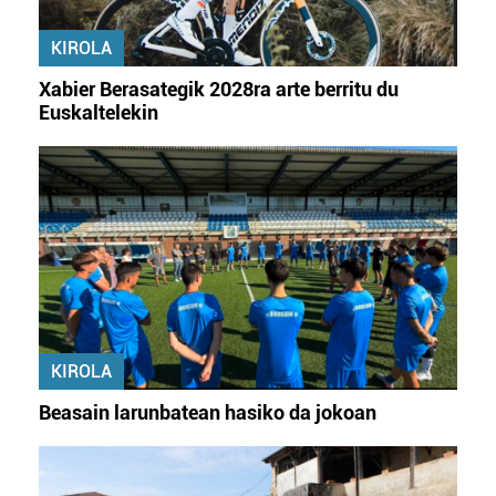
KIROLA
Xabier Berasategik 2028ra arte berritu du
Euskaltelekin
KIROLA
Beasain larunbatean hasiko da jokoan