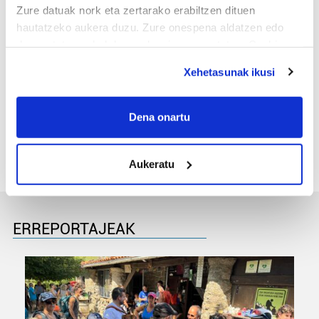
Zure datuak nork eta zertarako erabiltzen dituen
hautatzeko aukera duzu. Zure onespena aldatzen edo
deuseztatzen ahal duzu edozein momentutan, Cookie
deklaraziotik edo Privacy triggerean klikatuz.
Xehetasunak ikusi
MEMORIA HISTORIKOA
If you allow, we would also like to:
«Gai tabua izan da etxe gehienetan, jendeak
Collect information about your geographical
Dena onartu
azkeneko momentuan hitz egin du»
location which can be accurate to within several
meters
Aukeratu
Identify your device by actively scanning it for
specific characteristics (fingerprinting)
Find out more about how your personal data is processed
and set your preferences in the
details section
.
ERREPORTAJEAK
Guk eta gure bazkideek zure datu pertsonalak
prozesatzen ditugu, zure IP zenbakia, besteak beste,
teknologia erabiliz, cookieak adibidez, iragarki eta eduki
pertsonalizatuak eskaintzeko, iragarkiak eta edukia