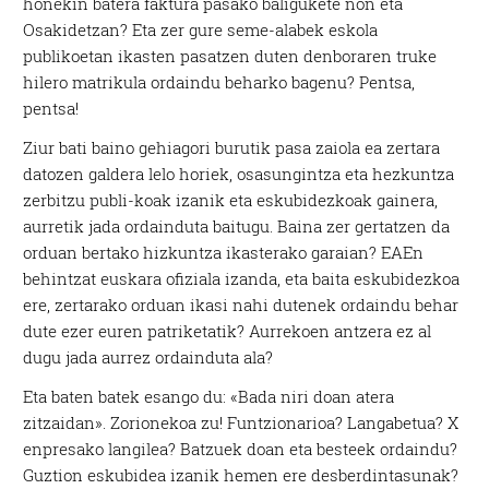
honekin batera faktura pasako baligukete non eta
Osakidetzan? Eta zer gure seme-alabek eskola
publikoetan ikasten pasatzen duten denboraren truke
hilero matrikula ordaindu beharko bagenu? Pentsa,
pentsa!
Ziur bati baino gehiagori burutik pasa zaiola ea zertara
datozen galdera lelo horiek, osasungintza eta hezkuntza
zerbitzu publi-koak izanik eta eskubidezkoak gainera,
aurretik jada ordainduta baitugu. Baina zer gertatzen da
orduan bertako hizkuntza ikasterako garaian? EAEn
behintzat euskara ofiziala izanda, eta baita eskubidezkoa
ere, zertarako orduan ikasi nahi dutenek ordaindu behar
dute ezer euren patriketatik? Aurrekoen antzera ez al
dugu jada aurrez ordainduta ala?
Eta baten batek esango du: «Bada niri doan atera
zitzaidan». Zorionekoa zu! Funtzionarioa? Langabetua? X
enpresako langilea? Batzuek doan eta besteek ordaindu?
Guztion eskubidea izanik hemen ere desberdintasunak?