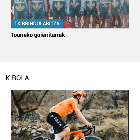
TXIRRINDULARITZA
Tourreko goierritarrak
KIROLA