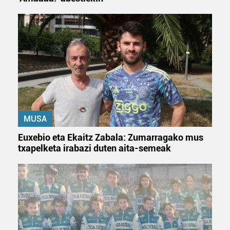
erabiltzeko baimen esplizitua ematen diguzu.
Gehiago
irakurri
MUSA
Euxebio eta Ekaitz Zabala: Zumarragako mus
txapelketa irabazi duten aita-semeak