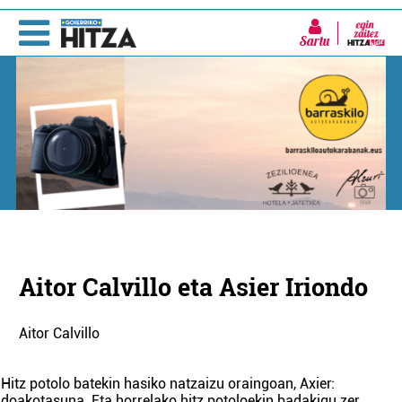
Sartu
Aitor Calvillo eta Asier Iriondo
Aitor Calvillo
Hitz potolo batekin hasiko natzaizu oraingoan, Axier:
doakotasuna. Eta horrelako hitz potoloekin badakigu zer