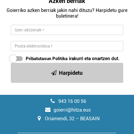
Azken berriak
Goierriko azken berriak jakin nahi dituzu? Harpidetu gure
buletinera!
Pribatutasun Politika
irakurri eta onartzen dut.
Harpidetu
943 16 00 56
goierri@hitza.eus
Oriamendi, 32 – BEASAIN