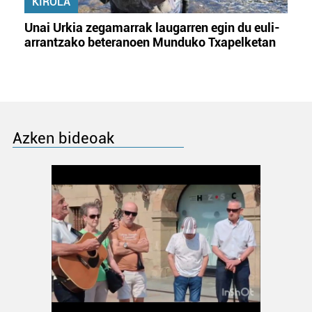
KIROLA
Unai Urkia zegamarrak laugarren egin du euli-
arrantzako beteranoen Munduko Txapelketan
Azken bideoak