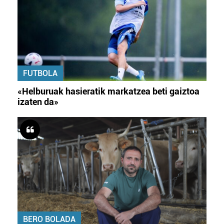
FUTBOLA
«Helburuak hasieratik markatzea beti gaiztoa
izaten da»
BERO BOLADA