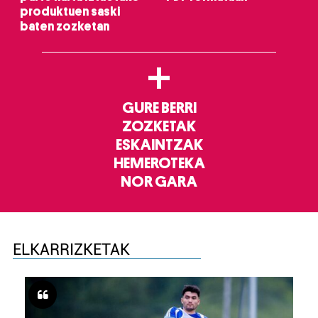
produktuen saski
baten zozketan
+
GURE BERRI
ZOZKETAK
ESKAINTZAK
HEMEROTEKA
NOR GARA
ELKARRIZKETAK