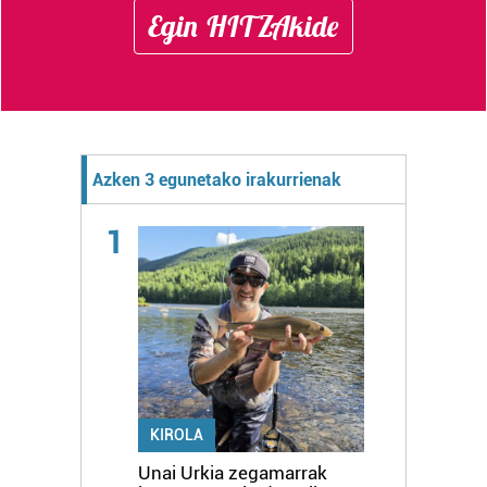
Egin HITZAkide
Azken 3 egunetako irakurrienak
1
KIROLA
Unai Urkia zegamarrak