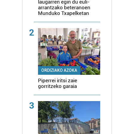
laugarren egin du euli-
arrantzako beteranoen
Munduko Txapelketan
2
ORDIZIAKO AZOKA
Piperrei iritsi zaie
gorritzeko garaia
3