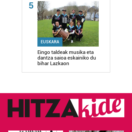
5
EUSKARA
Eingo taldeak musika eta
dantza saioa eskainiko du
bihar Lazkaon