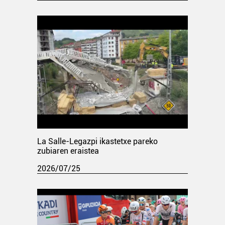
La Salle-Legazpi ikastetxe pareko
zubiaren eraistea
2026/07/25