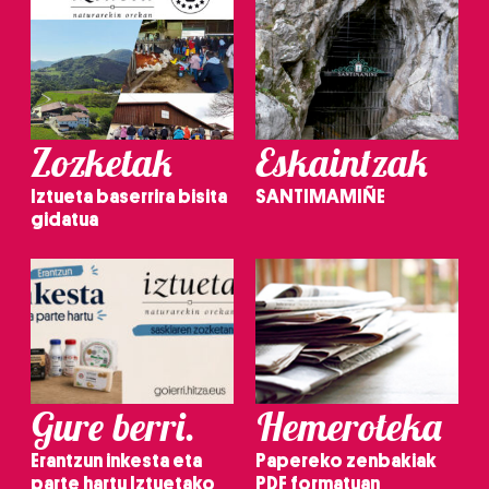
Zozketak
Eskaintzak
Iztueta baserrira bisita
SANTIMAMIÑE
gidatua
Gure berri.
Hemeroteka
Erantzun inkesta eta
Papereko zenbakiak
parte hartu Iztuetako
PDF formatuan