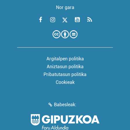
Nor gara
Argitalpen politika
Aniztasun politika
Pribatutasun politika
Cookieak
Babesleak: