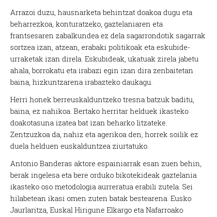
Arrazoi duzu, hausnarketa behintzat doakoa dugu eta
beharrezkoa, konturatzeko, gaztelaniaren eta
frantsesaren zabalkundea ez dela sagarrondotik sagarrak
sortzea izan, atzean, erabaki politikoak eta eskubide-
urraketak izan direla. Eskubideak, ukatuak zirela jabetu
ahala, borrokatu eta irabazi egin izan dira zenbaitetan
baina, hizkuntzarena irabazteko daukagu.
Herri honek berreuskalduntzeko tresna batzuk baditu,
baina, ez nahikoa. Bertako herritar helduek ikasteko
doakotasuna izatea bat izan beharko litzateke.
Zentzuzkoa da, nahiz eta agerikoa den, horrek soilik ez
duela helduen euskalduntzea ziurtatuko.
Antonio Banderas aktore espainiarrak esan zuen behin,
berak ingelesa eta bere orduko bikotekideak gaztelania
ikasteko oso metodologia aurreratua erabili zutela. Sei
hilabetean ikasi omen zuten batak bestearena. Eusko
Jaurlaritza, Euskal Hirigune Elkargo eta Nafarroako