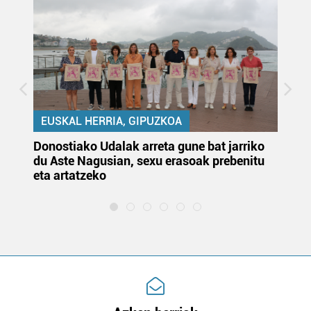
EUSKAL HERRIA, GIPUZKOA
Donostiako Udalak arreta gune bat jarriko
Ur
du Aste Nagusian, sexu erasoak prebenitu
es
eta artatzeko
lu