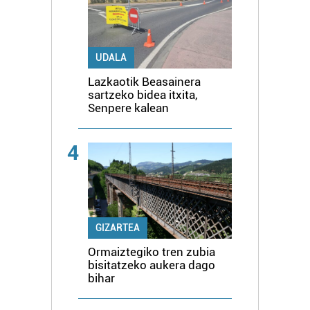
UDALA
Lazkaotik Beasainera
sartzeko bidea itxita,
Senpere kalean
4
GIZARTEA
Ormaiztegiko tren zubia
bisitatzeko aukera dago
bihar