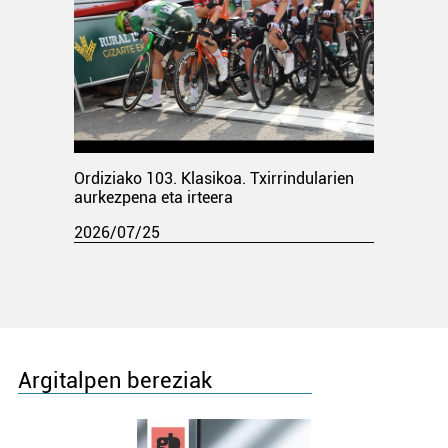
Ordiziako 103. Klasikoa. Txirrindularien
aurkezpena eta irteera
2026/07/25
Argitalpen bereziak