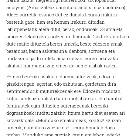
harira baizik: Regretting motherhood: sociopolitical
analysis. (Ama izateaz damututa: analisi soziopolitikoa).
Aldez aurretik, esango dut ez dudala liburua irakurri,
besterik gabe, han eta hemen irakurri ditudan
laburpenetatik atera ditut, beraz, ondorioak. 23 ama eta
amonen lekukotza jasotzen du liburuak. Guztiek aitortzen
dute maite dituztela beren umeak, beste edozein amak
bezainbat, baina askatasuna, denbora, sormena eta
nortasuna galdu dutela ama izatean; euren bizitzako
akatsik handiena izan omen da seme-alabak izatea.
Ez nau bereziki asaldatu damua aitortzeak; edozein
gizakirengan, agerian edo ezkutuan, gordetzen dira
sentimendurik muturrekoenak ere. Edozein modutan,
kutsu sentsazionalista hartu diot liburuari, eta hainbat
feministek egin dituzten adierazpenak bereziki
dogmatikoak iruditu zaizkit. Itxura hartu diet esaten ari
zitzaizkidala: «Munduko emakumeak, kontuz! Ez izan
umerik, damutuko zaizue eta! Liburu honetan dago
proba». Munduko ama guztiek, orain eta lehen, ederki