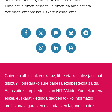
sortzen didanean, zuregana bidaliko ditut».
Ume bat jaiotzen denean, jaiotzen da ama bat eta,
zorionez, amama bat. Eskerrik asko, ama.
Goierriko albisteak euskaraz, libre eta kalitatez jaso nahi
dituzu?
Horretarako zure babesa ezinbestekoa zaigu.
Egin zaitez harpidedun, izan HITZAkide!
Zure ekarpenari
esker, euskaratik eginda dagoen tokiko informazio
profesionala garatzen eta indartzen lagunduko duzu.