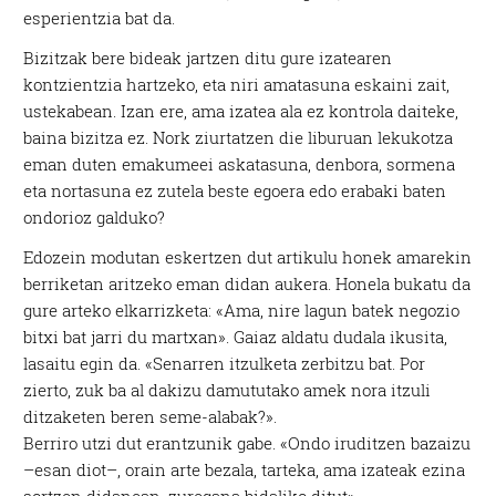
esperientzia bat da.
Bizitzak bere bideak jartzen ditu gure izatearen
kontzientzia hartzeko, eta niri amatasuna eskaini zait,
ustekabean. Izan ere, ama izatea ala ez kontrola daiteke,
baina bizitza ez. Nork ziurtatzen die liburuan lekukotza
eman duten emakumeei askatasuna, denbora, sormena
eta nortasuna ez zutela beste egoera edo erabaki baten
ondorioz galduko?
Edozein modutan eskertzen dut artikulu honek amarekin
berriketan aritzeko eman didan aukera. Honela bukatu da
gure arteko elkarrizketa: «Ama, nire lagun batek negozio
bitxi bat jarri du martxan». Gaiaz aldatu dudala ikusita,
lasaitu egin da. «Senarren itzulketa zerbitzu bat. Por
zierto, zuk ba al dakizu damututako amek nora itzuli
ditzaketen beren seme-alabak?».
Berriro utzi dut erantzunik gabe. «Ondo iruditzen bazaizu
–esan diot–, orain arte bezala, tarteka, ama izateak ezina