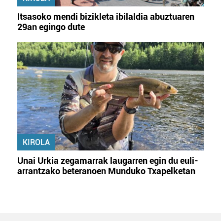
Itsasoko mendi bizikleta ibilaldia abuztuaren
29an egingo dute
KIROLA
Unai Urkia zegamarrak laugarren egin du euli-
arrantzako beteranoen Munduko Txapelketan