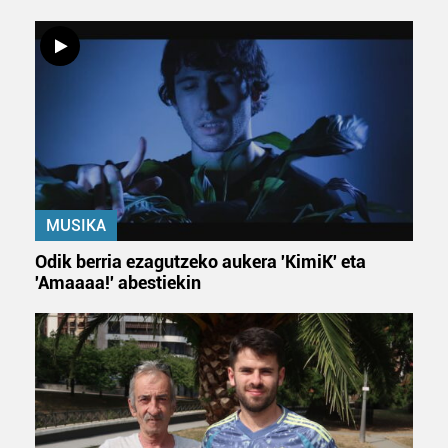
MUSIKA
Odik berria ezagutzeko aukera 'KimiK' eta
'Amaaaa!' abestiekin