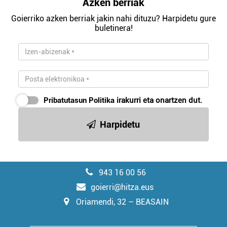
Azken berriak
Goierriko azken berriak jakin nahi dituzu? Harpidetu gure
buletinera!
Pribatutasun Politika
irakurri eta onartzen dut.
Harpidetu
943 16 00 56
goierri@hitza.eus
Oriamendi, 32 – BEASAIN