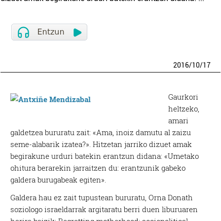
2016
/
10
/
17
Gaurkori
heltzeko,
amari
galdetzea bururatu zait: «Ama, inoiz damutu al zaizu
seme-alabarik izatea?». Hitzetan jarriko dizuet amak
begirakune urduri batekin erantzun didana: «Umetako
ohitura berarekin jarraitzen du: erantzunik gabeko
galdera burugabeak egiten».
Galdera hau ez zait tupustean bururatu, Orna Donath
soziologo israeldarrak argitaratu berri duen liburuaren