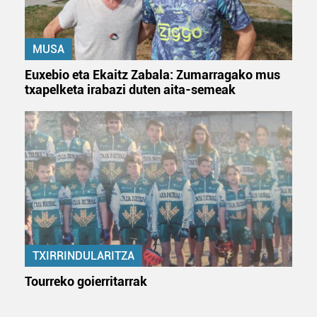
MUSA
Euxebio eta Ekaitz Zabala: Zumarragako mus
txapelketa irabazi duten aita-semeak
TXIRRINDULARITZA
Tourreko goierritarrak