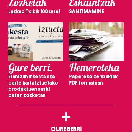
Zozketak
Eskaintzak
Lazkao Txikik 100 urte!
SANTIMAMIÑE
Gure berri.
Hemeroteka
Erantzun inkesta eta
Papereko zenbakiak
parte hartu Iztuetako
PDF formatuan
produktuen saski
baten zozketan
+
GURE BERRI