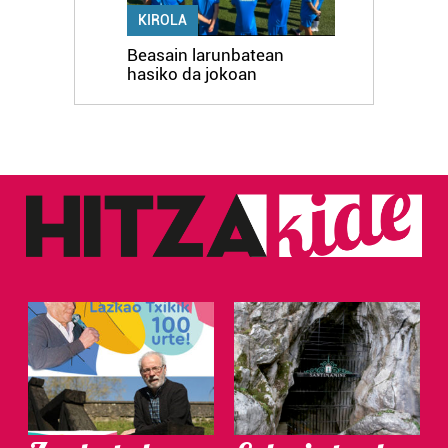
KIROLA
Beasain larunbatean
hasiko da jokoan