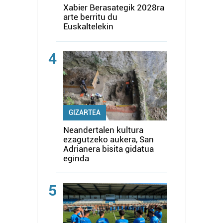
Xabier Berasategik 2028ra
arte berritu du
Euskaltelekin
4
GIZARTEA
Neandertalen kultura
ezagutzeko aukera, San
Adrianera bisita gidatua
eginda
5