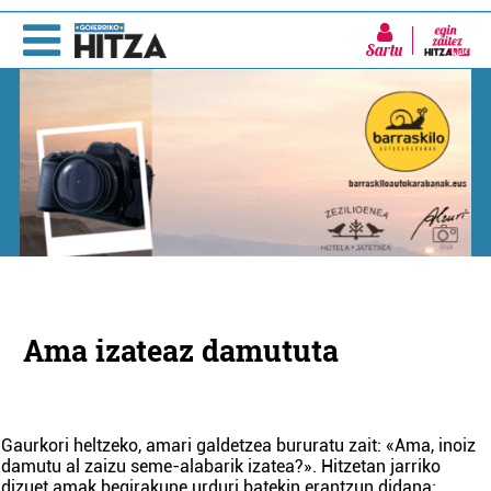
Sartu
Ama izateaz damututa
Gaurkori heltzeko, amari galdetzea bururatu zait: «Ama, inoiz
damutu al zaizu seme-alabarik izatea?». Hitzetan jarriko
dizuet amak begirakune urduri batekin erantzun didana:
...