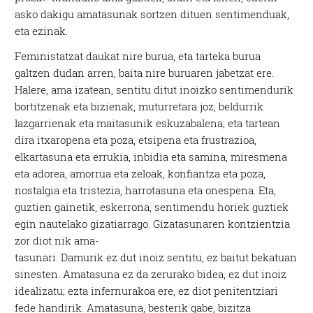
asko dakigu amatasunak sortzen dituen sentimenduak,
eta ezinak.
Feministatzat daukat nire burua, eta tarteka burua
galtzen dudan arren, baita nire buruaren jabetzat ere.
Halere, ama izatean, sentitu ditut inoizko sentimendurik
bortitzenak eta bizienak, muturretara joz, beldurrik
lazgarrienak eta maitasunik eskuzabalena; eta tartean
dira itxaropena eta poza, etsipena eta frustrazioa,
elkartasuna eta errukia, inbidia eta samina, miresmena
eta adorea, amorrua eta zeloak, konfiantza eta poza,
nostalgia eta tristezia, harrotasuna eta onespena. Eta,
guztien gainetik, eskerrona, sentimendu horiek guztiek
egin nautelako gizatiarrago. Gizatasunaren kontzientzia
zor diot nik ama-
tasunari. Damurik ez dut inoiz sentitu, ez baitut bekatuan
sinesten. Amatasuna ez da zerurako bidea, ez dut inoiz
idealizatu; ezta infernurakoa ere, ez diot penitentziari
fede handirik. Amatasuna, besterik gabe, bizitza