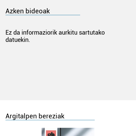
Azken bideoak
Ez da informaziorik aurkitu sartutako
datuekin.
Argitalpen bereziak