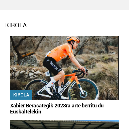
KIROLA
KIROLA
Xabier Berasategik 2028ra arte berritu du
Euskaltelekin