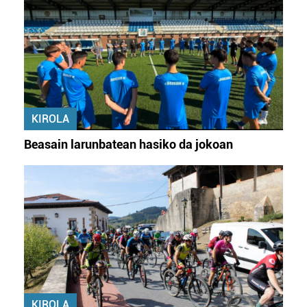
KIROLA
Beasain larunbatean hasiko da jokoan
KIROLA