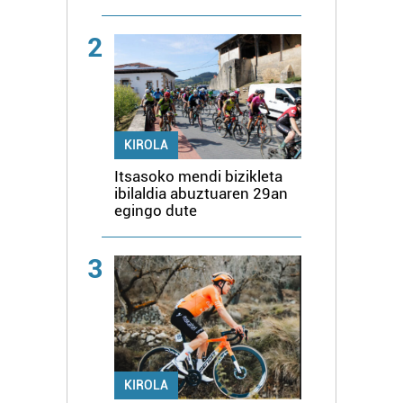
2
KIROLA
Itsasoko mendi bizikleta
ibilaldia abuztuaren 29an
egingo dute
3
KIROLA