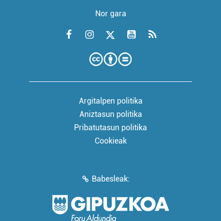
Nor gara
Argitalpen politika
Aniztasun politika
Pribatutasun politika
Cookieak
Babesleak: