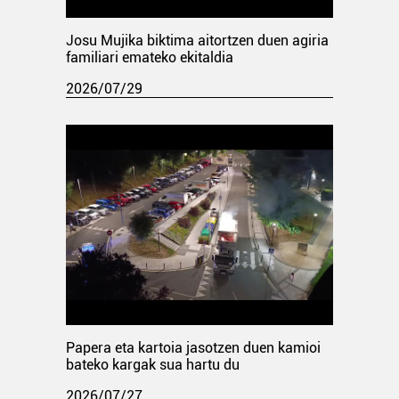
Josu Mujika biktima aitortzen duen agiria
familiari emateko ekitaldia
2026/07/29
Papera eta kartoia jasotzen duen kamioi
bateko kargak sua hartu du
2026/07/27