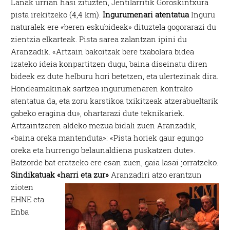
Lanak urrian hasi zituzten, Jentilarritik Goroskintxura
pista irekitzeko (4,4 km).
Ingurumenari atentatua
Inguru
naturalek ere «beren eskubideak» dituztela gogorarazi du
zientzia elkarteak. Pista sarea zalantzan ipini du
Aranzadik. «Artzain bakoitzak bere txabolara bidea
izateko ideia konpartitzen dugu, baina diseinatu diren
bideek ez dute helburu hori betetzen, eta ulertezinak dira.
Hondeamakinak sartzea ingurumenaren kontrako
atentatua da, eta zoru karstikoa txikitzeak atzerabueltarik
gabeko eragina du», ohartarazi dute teknikariek.
Artzaintzaren aldeko mezua bidali zuen Aranzadik,
«baina oreka mantenduta»: «Pista horiek gaur egungo
oreka eta hurrengo belaunaldiena puskatzen dute».
Batzorde bat eratzeko ere esan zuen, gaia lasai jorratzeko.
Sindikatuak «harri eta zur»
Aranzadiri atzo erantzun
zioten
EHNE eta
Enba