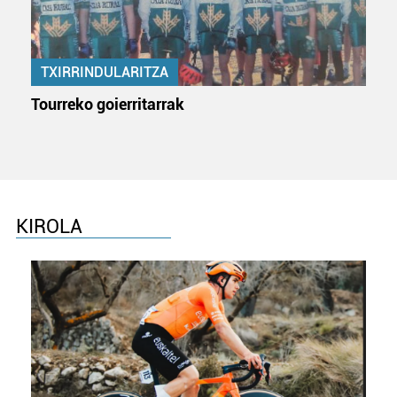
TXIRRINDULARITZA
Tourreko goierritarrak
KIROLA