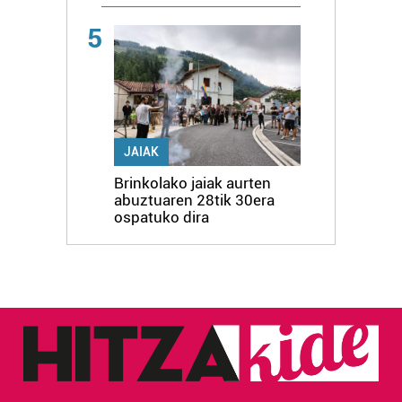
5
JAIAK
Brinkolako jaiak aurten
abuztuaren 28tik 30era
ospatuko dira