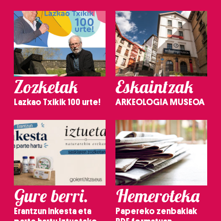
Zozketak
Eskaintzak
Lazkao Txikik 100 urte!
ARKEOLOGIA MUSEOA
Gure berri.
Hemeroteka
Erantzun inkesta eta
Papereko zenbakiak