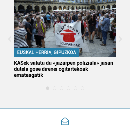
EUSKAL HERRIA, GIPUZKOA
KASek salatu du «jazarpen poliziala» jasan
Pa
dutela gose direnei ogitartekoak
da
emateagatik
«s