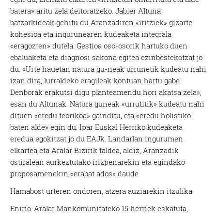
batera» aritu zela deitoratzeko. Jabier Altuna
batzarkideak gehitu du Aranzadiren «iritziek» gizarte
kohesioa eta ingurunearen kudeaketa integrala
«eragozten» dutela. Gestioa oso-osorik hartuko duen
ebaluaketa eta diagnosi sakona egitea ezinbestekotzat jo
du. «Urte hauetan natura gu-neak urrunetik kudeatu nahi
izan dira, lurraldeko eragileak kontuan hartu gabe.
Denborak erakutsi digu planteamendu hori akatsa zela»,
esan du Altunak. Natura guneak «urrutitik» kudeatu nahi
dituen «eredu teorikoa» gainditu, eta «eredu holistiko
baten alde» egin du. Ipar Euskal Herriko kudeaketa
eredua egokitzat jo du EAJk. Landarlan ingurumen
elkartea eta Aralar Bizirik taldea, aldiz, Aranzadik
ostiralean aurkeztutako irizpenarekin eta egindako
proposamenekin «erabat ados» daude.
Hamabost urteren ondoren, atzera auziarekin itzulika
Enirio-Aralar Mankomunitateko 15 herriek eskatuta,