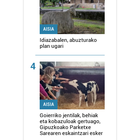
AISIA
Idiazabalen, abuzturako
plan ugari
4
AISIA
Goierriko jentilak, behiak
eta kobazuloak gertuago,
Gipuzkoako Parketxe
Sarearen eskaintzari esker