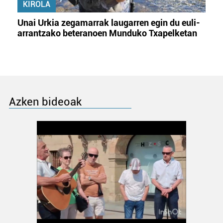
KIROLA
Unai Urkia zegamarrak laugarren egin du euli-
arrantzako beteranoen Munduko Txapelketan
Azken bideoak