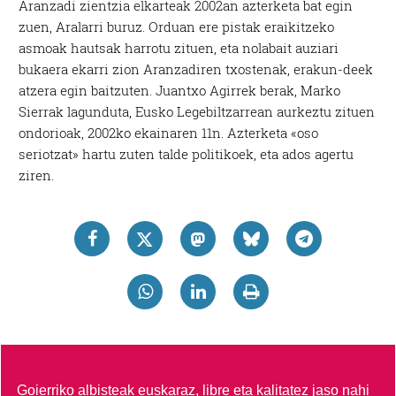
Aranzadi zientzia elkarteak 2002an azterketa bat egin
zuen, Aralarri buruz. Orduan ere pistak eraikitzeko
asmoak hautsak harrotu zituen, eta nolabait auziari
bukaera ekarri zion Aranzadiren txostenak, erakun-deek
atzera egin baitzuten. Juantxo Agirrek berak, Marko
Sierrak lagunduta, Eusko Legebiltzarrean aurkeztu zituen
ondorioak, 2002ko ekainaren 11n. Azterketa «oso
seriotzat» hartu zuten talde politikoek, eta ados agertu
ziren.
Goierriko albisteak euskaraz, libre eta kalitatez jaso nahi