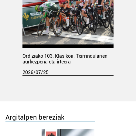
Ordiziako 103. Klasikoa. Txirrindularien
aurkezpena eta irteera
2026/07/25
Argitalpen bereziak