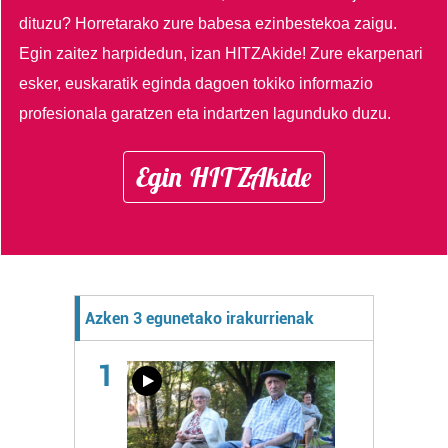
dituzu?
Horretarako zure babesa ezinbestekoa zaigu.
Egin zaitez harpidedun, izan HITZAkide!
Zure ekarpenari
esker, euskaratik eginda dagoen tokiko informazio
profesionala garatzen eta indartzen lagunduko duzu.
Egin HITZAkide
Azken 3 egunetako irakurrienak
1