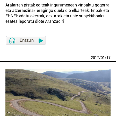
Aralarren pistak egiteak ingurumenean «inpaktu gogorra
eta atzeraezina» eragingo duela dio elkarteak. Enbak eta
EHNEk «datu okerrak, gezurrak eta uste subjektiboak»
esatea leporatu diote Aranzadiri
2017
/
01
/
17