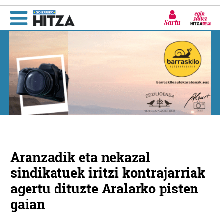
Sartu
Aranzadik eta nekazal
sindikatuek iritzi kontrajarriak
agertu dituzte Aralarko pisten
gaian