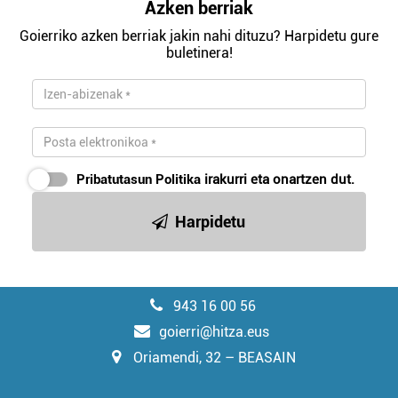
Azken berriak
Goierriko azken berriak jakin nahi dituzu? Harpidetu gure
buletinera!
Pribatutasun Politika
irakurri eta onartzen dut.
Harpidetu
943 16 00 56
goierri@hitza.eus
Oriamendi, 32 – BEASAIN