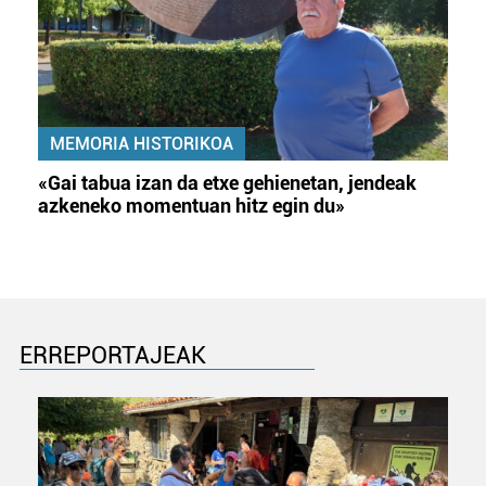
irakurri
MEMORIA HISTORIKOA
«Gai tabua izan da etxe gehienetan, jendeak
azkeneko momentuan hitz egin du»
ERREPORTAJEAK