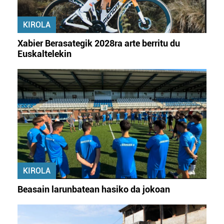
KIROLA
Xabier Berasategik 2028ra arte berritu du
Euskaltelekin
KIROLA
Beasain larunbatean hasiko da jokoan