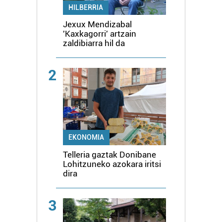
HILBERRIA
Jexux Mendizabal
'Kaxkagorri' artzain
zaldibiarra hil da
2
EKONOMIA
Telleria gaztak Donibane
Lohitzuneko azokara iritsi
dira
3