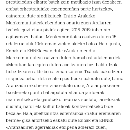
prestigiodun elkarte batek zein motibazio izan dezakeen
erabat orkestratutako eszenografian parte hartzeko»,
gaineratu dute sindikatuek. Enirio-Aralarko
Mankomunitateak abenduan onartu zuen Aralarren
txabola guztietara pistak egitea, 2015-2019 inbertsio
egitasmoen baitan. Mankomunitatea osatzen duten 15
udalerrietatik 10ek eman zioten aldeko botoa. Hain justu,
Enbak eta EHNEk esan dute «Aralar mendia
Mankomunitatea osatzen duten hamabost udalena» dela.
«Mendian lan egiten duten abeltzainen bizi baldintzak
hobe-tzearen alde botoa eman zuten». Txabola bakoitzera
irispidea behar dela esatea positiboki baloratu dute, baina
Aranzadiri «koherentzia» eskatu diote, Aralar parkearen
txosteneko puntu bat aipatuta: «Landa jarduerak
mantentzeko eta garatzeko neurriak sustatu, larretokiak
sustatu, natur eta kultur balioak kontzerbatzeko bide
bezala». Hala, abeltzaintza estentsiboa «natur eremuaren
berme» gisa aitortzeko eskatu dute Enbak eta EHNEk.
«Aranzadiren agerraldiak etsipena adierazi zuen,