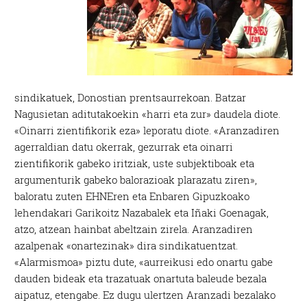
sindikatuek, Donostian prentsaurrekoan. Batzar
Nagusietan aditutakoekin «harri eta zur» daudela diote.
«Oinarri zientifikorik eza» leporatu diote. «Aranzadiren
agerraldian datu okerrak, gezurrak eta oinarri
zientifikorik gabeko iritziak, uste subjektiboak eta
argumenturik gabeko balorazioak plarazatu ziren»,
baloratu zuten EHNEren eta Enbaren Gipuzkoako
lehendakari Garikoitz Nazabalek eta Iñaki Goenagak,
atzo, atzean hainbat abeltzain zirela. Aranzadiren
azalpenak «onartezinak» dira sindikatuentzat.
«Alarmismoa» piztu dute, «aurreikusi edo onartu gabe
dauden bideak eta trazatuak onartuta baleude bezala
aipatuz, etengabe. Ez dugu ulertzen Aranzadi bezalako