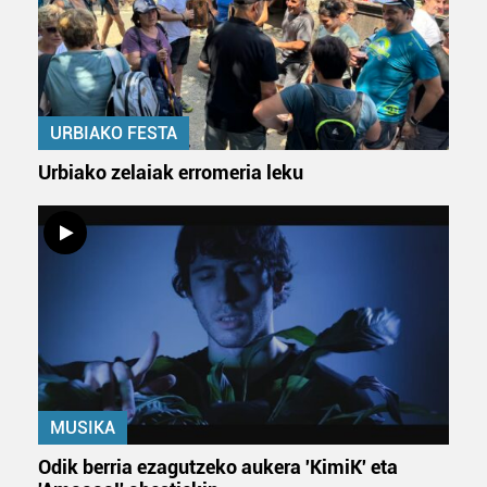
URBIAKO FESTA
Urbiako zelaiak erromeria leku
MUSIKA
Odik berria ezagutzeko aukera 'KimiK' eta