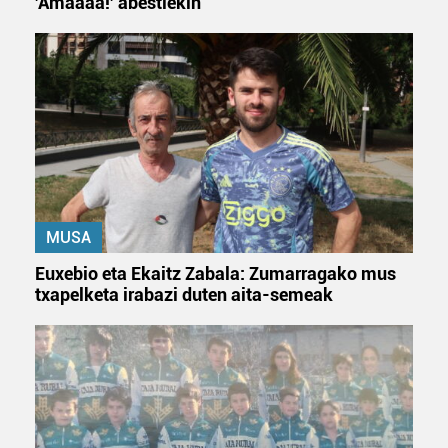
'Amaaaa!' abestiekin
MUSA
Euxebio eta Ekaitz Zabala: Zumarragako mus
txapelketa irabazi duten aita-semeak