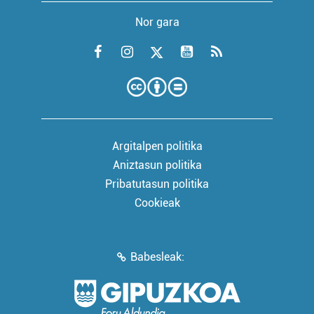
Nor gara
Argitalpen politika
Aniztasun politika
Pribatutasun politika
Cookieak
Babesleak: