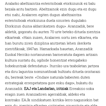
Aralarko abeltzaintza estentsiboak etorkizunik ez balu
bezala aritu baitzen. Abeltzainok ezin dugu eta ez dugu
etsi nahi, Aralarren egiten dugun abeltzaintza
estentsiboak etorkizuna duela sinisten dugulako.
Etorkizun duina aldarrikatzen dugu». Aranzadik, bere
aldetik, gogoratu du aurten 70 urte beteko dituela zientzia
elkarteak. «Hain zuzen, Aralarren sortu zen elkartea, eta
han burutu ziren diziplina anitzetan lehen ikerketa
zientifikoak, 1947an. Hamarkada hauetan, Aranzadik
Euskal Herriko nortasunean barneratuta dagoen artzain
kultura sustatu du, ogibide honentzat etengabeko
hobekuntzak defendatuz». Iturriko ura txaboletan jartzea
eta diru laguntza nominatiboak bultzatu dituela oroitarazi
du, besteak beste. «Ondare naturala babesten duten
estrategiak errespetatzea gure esku dago», bukatu du
Aranzadik.
EAJ eta Landarlan, iritziak
Erreakzio soka
eragin zuen Aranzadiren agerraldiak, aldeko eta
kontrako. EAJk sindikatuen kritika-lerro nagusiekin bat
egin du, zientzia elkartea «iritzietan oinarrituta eta alde