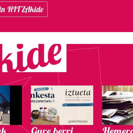
in HITZAkide
ak
Gure berri.
Hemero