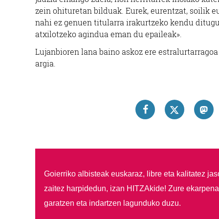
zein ohituretan bilduak. Eurek, eurentzat, soilik 
nahi ez genuen titularra irakurtzeko kendu ditug
atxilotzeko agindua eman du epaileak».
Lujanbioren lana baino askoz ere estralurtarragoa 
argia.
Goierriko albisteak euskaraz, libre eta kalitatez ja
zaitez harpidedun, izan HITZAkide!
Zure ekarpenar
garatzen eta indartzen lagunduko duzu.