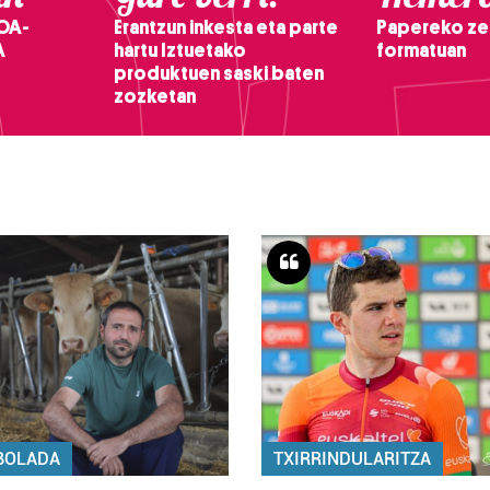
OA-
Erantzun inkesta eta parte
Papereko ze
A
hartu Iztuetako
formatuan
produktuen saski baten
zozketan
BOLADA
TXIRRINDULARITZA