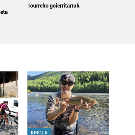
:
Tourreko goierritarrak
eta
k
KIROLA