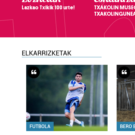
Lazkao Txikik 100 urte!
TXAKOLIN MUSE
TXAKOLINGUNE
ELKARRIZKETAK
FUTBOLA
BERO 