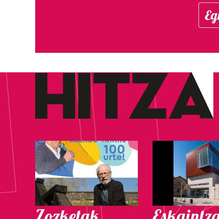
Eg
Zozketak
Eskaintz