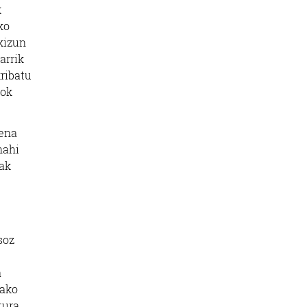
k
ko
kizun
arrik
kribatu
eok
dena
nahi
iak
soz
a
rako
tura