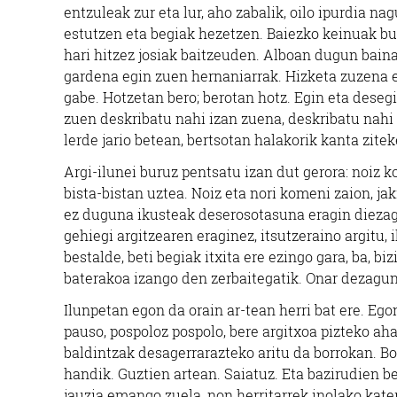
entzuleak zur eta lur, aho zabalik, oilo ipurdia n
estutzen eta begiak hezetzen. Baiezko keinuak bu
hari hitzez josiak baitzeuden. Alboan dugun bain
gardena egin zuen hernaniarrak. Hizketa zuzena et
gabe. Hotzetan bero; berotan hotz. Egin eta deseg
zuen deskribatu nahi izan zuena, deskribatu nah
lerde jario betean, bertsotan halakorik kanta zitek
Argi-ilunei buruz pentsatu izan dut gerora: noiz k
bista-bistan uztea. Noiz eta nori komeni zaion, ja
ez duguna ikusteak deserosotasuna eragin diezagu
gehiegi argitzearen eraginez, itsutzeraino argitu, 
bestalde, beti begiak itxita ere ezingo gara, ba, biz
baterakoa izango den zerbaitegatik. Onar dezagun,
Ilunpetan egon da orain ar-tean herri bat ere. Ego
pauso, pospoloz pospolo, bere argitxoa pizteko ah
baldintzak desagerrarazteko aritu da borrokan. B
handik. Guztien artean. Saiatuz. Eta bazirudien b
jauzia emango zuela, non herritarrek inolako kate