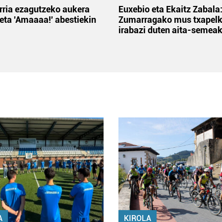
rria ezagutzeko aukera
Euxebio eta Ekaitz Zabala
 eta 'Amaaaa!' abestiekin
Zumarragako mus txapelk
irabazi duten aita-semea
A
KIROLA