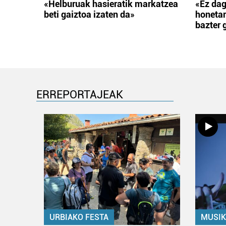
«Helburuak hasieratik markatzea
«Ez dag
beti gaiztoa izaten da»
honetar
bazter 
ERREPORTAJEAK
URBIAKO FESTA
MUSIK