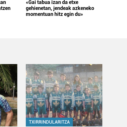
tan
«Gai tabua izan da etxe
atzen
gehienetan, jendeak azkeneko
momentuan hitz egin du»
TXIRRINDULARITZA