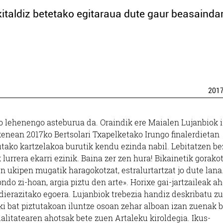
taldiz betetako egitaraua dute gaur beasainda
201
 lehenengo asteburua da. Oraindik ere Maialen Lujanbiok 
enean 2017ko Bertsolari Txapelketako Irungo finalerdietan
tako kartzelakoa burutik kendu ezinda nabil. Lebitatzen be
lurrera ekarri ezinik. Baina zer zen hura! Bikainetik gorakot
en ukipen mugatik haragokotzat, estralurtartzat jo dute lana
ndo zi-hoan, argia piztu den arte». Horixe gai-jartzaileak ah
dierazitako egoera. Lujanbiok trebezia handiz deskribatu z
iki bat piztutakoan iluntze osoan zehar alboan izan zuenak 
alitatearen ahotsak bete zuen Artaleku kiroldegia. Ikus-