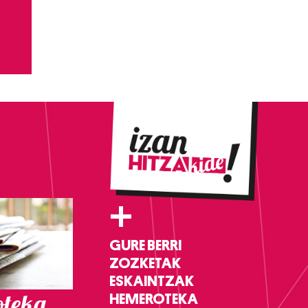
+
GURE BERRI
ZOZKETAK
ESKAINTZAK
teka
HEMEROTEKA