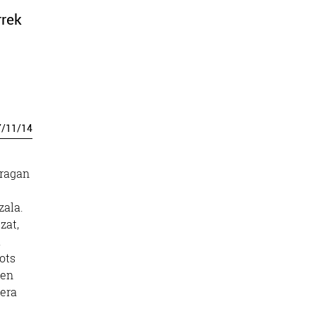
rrek
7
/
11
/
14
iragan
zala.
zat,
.
ots
uen
bera