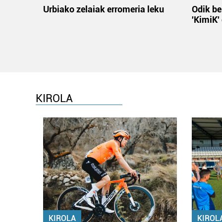
Urbiako zelaiak erromeria leku
Odik be
'KimiK'
KIROLA
KIROLA
KIROL