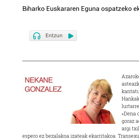
Biharko Euskararen Eguna ospatzeko eki
Azaroko
asteazk
kantatu
Hankak 
lurtarr
«Dena o
goraz a
argi tx
espero ez bezalakoa izateak ekarritakoa. Transexu