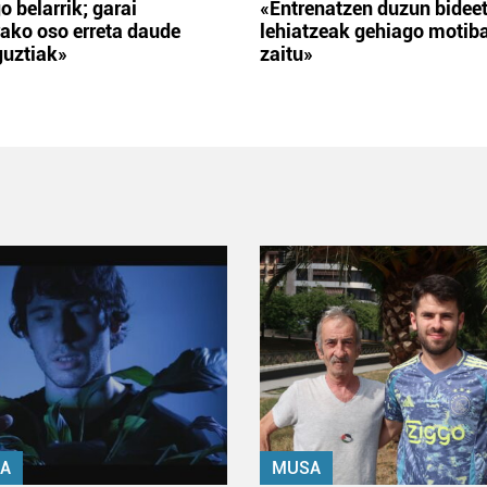
o belarrik; garai
«Entrenatzen duzun bidee
ako oso erreta daude
lehiatzeak gehiago motib
guztiak»
zaitu»
A
MUSA