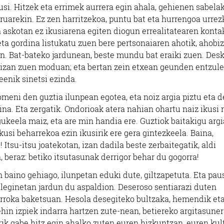
agusi. Hitzek eta errimek aurrera egin ahala, gehienen sabela
ruarekin. Ez zen harritzekoa, puntu bat eta hurrengoa urrez
a askotan ez ikusiarena egiten diogun errealitatearen konta
a gordina listukatu zuen bere pertsonaiaren ahotik, ahobiz
in. Bat-bateko jardunean, beste mundu bat eraiki zuen. Des
i izan zuen moduan; eta bertan zein etxean geunden entzul
eenik sinetsi ezinda.
omeni den guztia ilunpean egotea, eta noiz argia piztu eta 
kina. Eta zergatik. Ondorioak atera nahian ohartu naiz ikusi 
keela maiz, eta are min handia ere. Guztiok baitakigu arg
ikusi beharrekoa ezin ikusirik ere gera gintezkeela. Baina,
i! Itsu-itsu joatekotan, izan dadila beste zerbaitegatik, aldi
 beraz: betiko itsutasunak derrigor behar du gogorra!
n baino gehiago, ilunpetan eduki dute, giltzapetuta. Eta pau
aleginetan jardun du aspaldion. Deseroso sentiarazi duten
orroka baketsuan. Hesola desegiteko bultzaka, hemendik et
ehin izpiek indarra hartzen zute-nean, betiereko argitasune
rik gabe hitz egin ahalko zuten euren hizkuntzan, euren kul