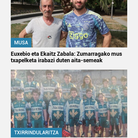
MUSA
Euxebio eta Ekaitz Zabala: Zumarragako mus
txapelketa irabazi duten aita-semeak
TXIRRINDULARITZA