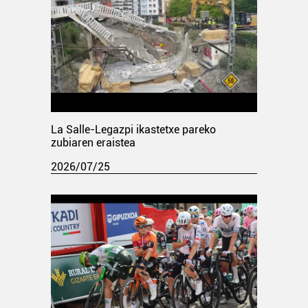
La Salle-Legazpi ikastetxe pareko
zubiaren eraistea
2026/07/25