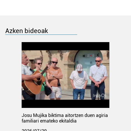
Azken bideoak
Josu Mujika biktima aitortzen duen agiria
familiari emateko ekitaldia