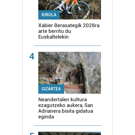
KIROLA
Xabier Berasategik 2028ra
arte berritu du
Euskaltelekin
4
GIZARTEA
Neandertalen kultura
ezagutzeko aukera, San
Adrianera bisita gidatua
eginda