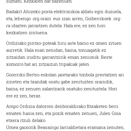
sumatu. Kezkaren bat bazenuen.
Badakit Ahizeko posta elektronikoa aldatu egin duzuela,
eta, lehengo .org orain .eus izan arren, Goiberrikoek .org-
ra idazten jarraitzen dutela. Hala ere, ez zen hori
kezkatzen zintuena.
Ordiziako pintxo-poteak hiru aste baino ez omen zituen
aurretik. Hala esan zenidan, baina, tonuagatik ez
zitzaidan iruditu garrantzirik eman zenionik. Beste
xomorro bat ari zitzaizun tripakiak jaten.
Goierriko Bertso eskolan jaietarako tonbola prestatzen ari
zineten eta txandak osatu gabe zenituzten oraindik,
baina, ez zenuen zalantzarik osatuko zenituztela. Hori
ere ez zen, beraz.
Ampo Ordizia datorren denboraldirako fitxaketen berri
ematen hasia zen, eta pozik ematen zenuen, Julen Goia
etxera itzuli delako.
Umea gaixorik Beasaingo larrialdietara eramana zenuten,