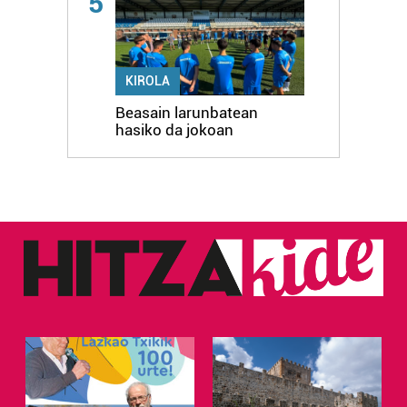
5
KIROLA
Beasain larunbatean
hasiko da jokoan