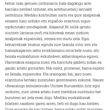
behar izan genuen (ordiziarroi hala dagokigu aste
barruko zenbait ordutan eta asteburuetan) larrialdi
zerbitzura. Mediku kontsultan sartu eta gure azalpenak
ematen hasi orduko «en español» erantzun zigun
egokitutako sendagileak. Alajaina! Ni ixilik geratu
nintzen (arraroa oso!) eta bikoteak eman zizkion
azalpenak espainolez, semea ere mutu zela. Egin
beharrekoak txukun eginda nire txanda iritsi zen eta
hamaikagarren aldiz erreklamazio orria bete nuen, ohi
bezala euskaldunon eskubideen aldarrikapena eginez.
Harrerakoa ezaguna nuen eta harrituta galdetu zidan ea
gaizki artatu gintuzten. Nik ezetz, primeran, baina espero
ez bezala, espainolez. Eta oraingoan bai, jaso nuen
erantzuna bertako zuzendari gerentearen eskutik. Hauxe:
«Beasaingo anbulatorioko Unitate Buruarekin hitz egin
ondoren, zure umea artatu zuen medikua sustituzio bat
burutzen ari zela esan digu. Mediku euskaldunak
bilatzen saiatzen garen arren, beti ez dugu hau lortzen.
Gure erronka da hau lortzea, baina poliki-poliki burutzen