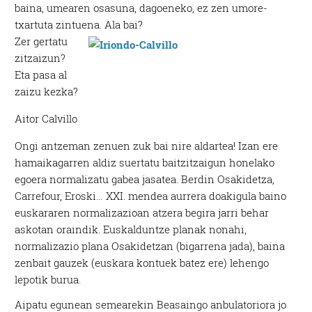
baina, umearen osasuna, dagoeneko, ez zen umore-
txartuta zintuena. Ala bai?
Zer gertatu
zitzaizun?
Eta pasa al
zaizu kezka?
Aitor Calvillo
Ongi antzeman zenuen zuk bai nire aldartea! Izan ere
hamaikagarren aldiz suertatu baitzitzaigun honelako
egoera normalizatu gabea jasatea. Berdin Osakidetza,
Carrefour, Eroski… XXI. mendea aurrera doakigula baino
euskararen normalizazioan atzera begira jarri behar
askotan oraindik. Euskalduntze planak nonahi,
normalizazio plana Osakidetzan (bigarrena jada), baina
zenbait gauzek (euskara kontuek batez ere) lehengo
lepotik burua.
Aipatu egunean semearekin Beasaingo anbulatoriora jo