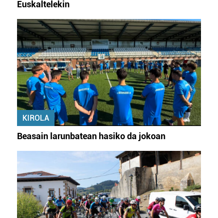
Euskaltelekin
KIROLA
Beasain larunbatean hasiko da jokoan