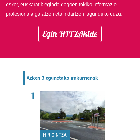
esker, euskaratik eginda dagoen tokiko informazio
profesionala garatzen eta indartzen lagunduko duzu.
Egin HITZAkide
Azken 3 egunetako irakurrienak
1
HIRIGINTZA