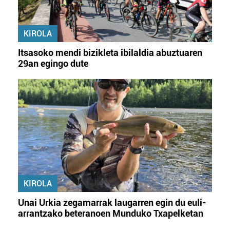
KIROLA
Itsasoko mendi bizikleta ibilaldia abuztuaren
29an egingo dute
KIROLA
Unai Urkia zegamarrak laugarren egin du euli-
arrantzako beteranoen Munduko Txapelketan