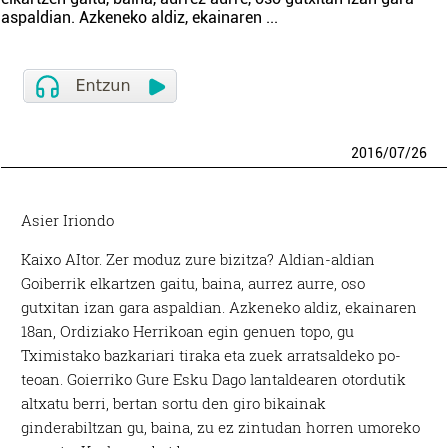
aspaldian. Azkeneko aldiz, ekainaren
...
2016
/
07
/
26
Asier Iriondo
Kaixo AItor. Zer moduz zure bizitza? Aldian-aldian
Goiberrik elkartzen gaitu, baina, aurrez aurre, oso
gutxitan izan gara aspaldian. Azkeneko aldiz, ekainaren
18an, Ordiziako Herrikoan egin genuen topo, gu
Tximistako bazkariari tiraka eta zuek arratsaldeko po-
teoan. Goierriko Gure Esku Dago lantaldearen otordutik
altxatu berri, bertan sortu den giro bikainak
ginderabiltzan gu, baina, zu ez zintudan horren umoreko