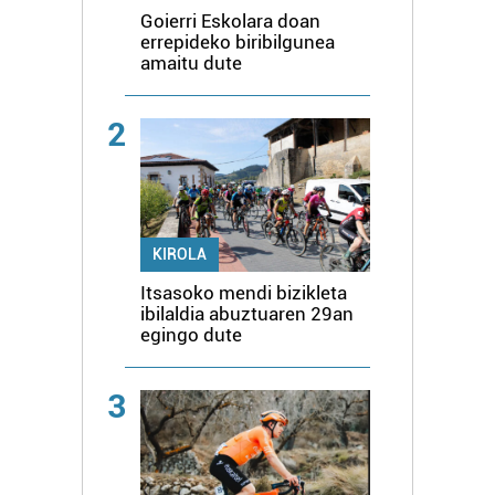
Goierri Eskolara doan
errepideko biribilgunea
amaitu dute
2
KIROLA
Itsasoko mendi bizikleta
ibilaldia abuztuaren 29an
egingo dute
3