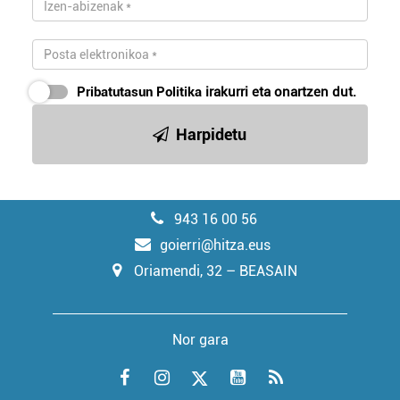
Pribatutasun Politika
irakurri eta onartzen dut.
Harpidetu
943 16 00 56
goierri@hitza.eus
Oriamendi, 32 – BEASAIN
Nor gara