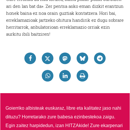
ari den lan bat da». Zer pentsa asko eman dizkit erantzun
honek baina ez noa orain guztiak kontatzera. Hori bai,
erreklamazioak jartzeko ohitura handirik ez dugu sobrare
herritarrok, anbulatorioan erreklamazio orriak ezin
aurkitu ibili baitziren!
Goierriko albisteak euskaraz, libre eta kalitatez jaso nahi
dituzu?
Horretarako zure babesa ezinbestekoa zaigu.
Egin zaitez harpidedun, izan HITZAkide!
Zure ekarpenari