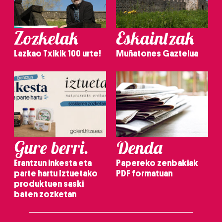
Zozketak
Eskaintzak
Lazkao Txikik 100 urte!
Muñatones Gaztelua
Gure berri.
Denda
Erantzun inkesta eta
Papereko zenbakiak
parte hartu Iztuetako
PDF formatuan
produktuen saski
baten zozketan