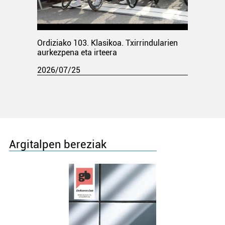
Ordiziako 103. Klasikoa. Txirrindularien
aurkezpena eta irteera
2026/07/25
Argitalpen bereziak