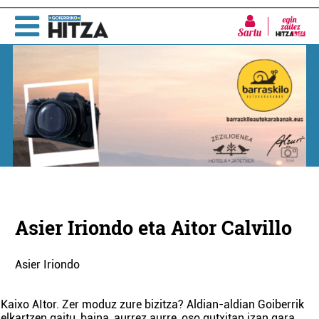
Sartu
Asier Iriondo eta Aitor Calvillo
Asier Iriondo
Kaixo AItor. Zer moduz zure bizitza? Aldian-aldian Goiberrik
elkartzen gaitu, baina, aurrez aurre, oso gutxitan izan gara