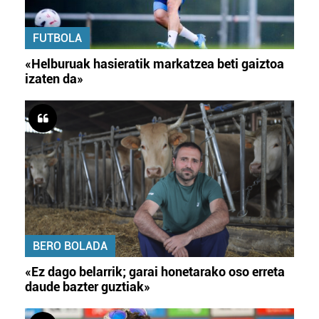
FUTBOLA
«Helburuak hasieratik markatzea beti gaiztoa
izaten da»
BERO BOLADA
«Ez dago belarrik; garai honetarako oso erreta
daude bazter guztiak»