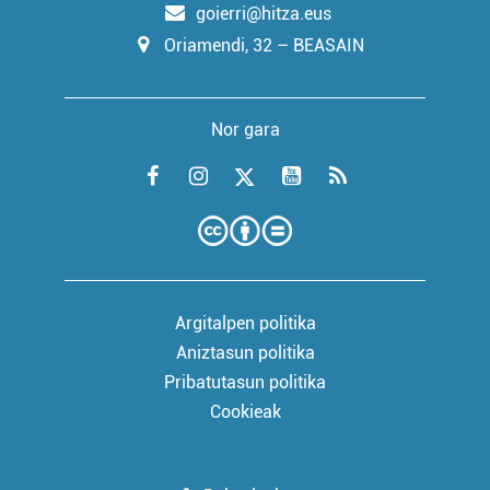
goierri@hitza.eus
Oriamendi, 32 – BEASAIN
Nor gara
Argitalpen politika
Aniztasun politika
Pribatutasun politika
Cookieak