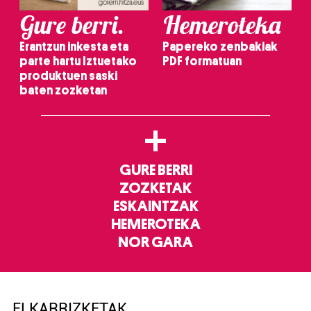
Gure berri.
Hemeroteka
Erantzun inkesta eta
Papereko zenbakiak
parte hartu Iztuetako
PDF formatuan
produktuen saski
baten zozketan
+
GURE BERRI
ZOZKETAK
ESKAINTZAK
HEMEROTEKA
NOR GARA
ELKARRIZKETAK