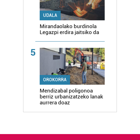
UDALA
Mirandaolako burdinola
Legazpi erdira jaitsiko da
5
OROKORRA
Mendizabal poligonoa
berriz urbanizatzeko lanak
aurrera doaz