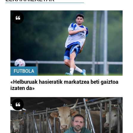
FUTBOLA
«Helburuak hasieratik markatzea beti gaiztoa
izaten da»