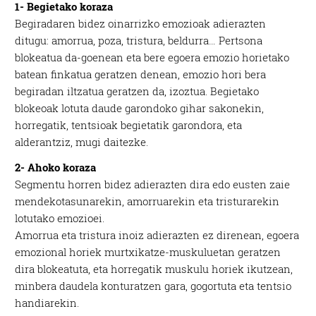
1- Begietako koraza
Begiradaren bidez oinarrizko emozioak adierazten
ditugu: amorrua, poza, tristura, beldurra… Pertsona
blokeatua da-goenean eta bere egoera emozio horietako
batean finkatua geratzen denean, emozio hori bera
begiradan iltzatua geratzen da, izoztua. Begietako
blokeoak lotuta daude garondoko gihar sakonekin,
horregatik, tentsioak begietatik garondora, eta
alderantziz, mugi daitezke.
2- Ahoko koraza
Segmentu horren bidez adierazten dira edo eusten zaie
mendekotasunarekin, amorruarekin eta tristurarekin
lotutako emozioei.
Amorrua eta tristura inoiz adierazten ez direnean, egoera
emozional horiek murtxikatze-muskuluetan geratzen
dira blokeatuta, eta horregatik muskulu horiek ikutzean,
minbera daudela konturatzen gara, gogortuta eta tentsio
handiarekin.