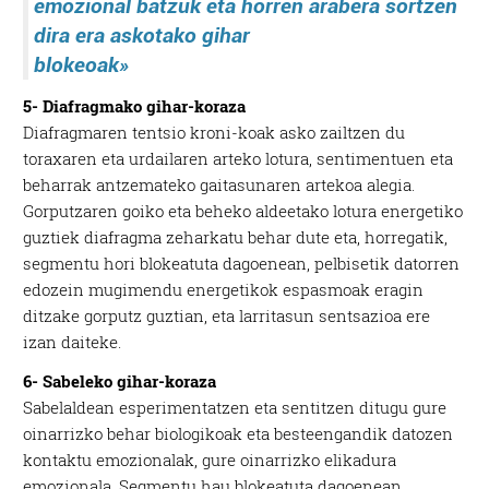
emozional batzuk eta horren arabera sortzen
dira era askotako gihar
blokeoak»
5- Diafragmako gihar-koraza
Diafragmaren tentsio kroni-koak asko zailtzen du
toraxaren eta urdailaren arteko lotura, sentimentuen eta
beharrak antzemateko gaitasunaren artekoa alegia.
Gorputzaren goiko eta beheko aldeetako lotura energetiko
guztiek diafragma zeharkatu behar dute eta, horregatik,
segmentu hori blokeatuta dagoenean, pelbisetik datorren
edozein mugimendu energetikok espasmoak eragin
ditzake gorputz guztian, eta larritasun sentsazioa ere
izan daiteke.
6- Sabeleko gihar-koraza
Sabelaldean esperimentatzen eta sentitzen ditugu gure
oinarrizko behar biologikoak eta besteengandik datozen
kontaktu emozionalak, gure oinarrizko elikadura
emozionala. Segmentu hau blokeatuta dagoenean