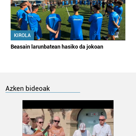
KIROLA
Beasain larunbatean hasiko da jokoan
Azken bideoak