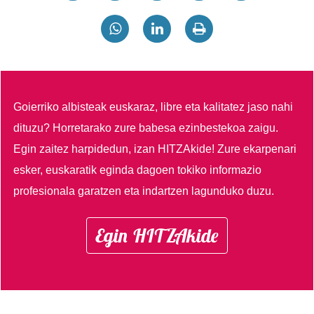
Goierriko albisteak euskaraz, libre eta kalitatez jaso nahi
dituzu?
Horretarako zure babesa ezinbestekoa zaigu.
Egin zaitez harpidedun, izan HITZAkide!
Zure ekarpenari
esker, euskaratik eginda dagoen tokiko informazio
profesionala garatzen eta indartzen lagunduko duzu.
Egin HITZAkide