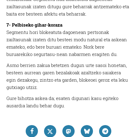
zailtasunak izaten ditugu gure beharrak antzemateko eta
baita ere besteen afektu eta beharrak.
7- Pelbiseko gihar-koraza
Segmentu hori blokeatuta dagoenean pertsonak
zailtasunak izaten ditu besteei modu natural eta askean
emateko, edo bere buruari emateko. Nork bere
buruarekiko segurtasu-nean nabarmen eragiten du.
Asmo berrien zakua betetzen dugun urte sasoi honetan,
besteen aurrean garen bezalakoak azaltzeko saiakera
egin dezakegu, zintzo eta garden, blokeoei geroz eta leku
gutxiago utziz.
Gure bihotza askea da; esaten digunari kasu egiteko
ausardia landu behar dugu.