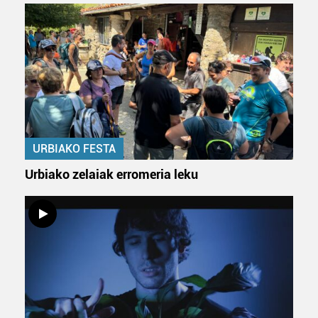
dezakezun ikusteko.
Lortu zure datu pertsonalak prozesatzeko moduari
buruzko informazio gehiago eta ezarri zure lehentasunak
datuen atalean. Edozein unetan alda edo ken dezakezu
zure baimena Cookieen adierazpenean.
Webgune honek cookie propioak eta hirugarrenen cookie-
URBIAKO FESTA
fitxategiak erabiltzen ditu. Zure esperientzia eta
zerbitzuak hobetzeko asmoz, cookie teknologiaz
Urbiako zelaiak erromeria leku
baliatzen gara. Ohar hau onartuz gero, teknologia hori
erabiltzeko baimen esplizitua ematen diguzu.
Gehiago
irakurri