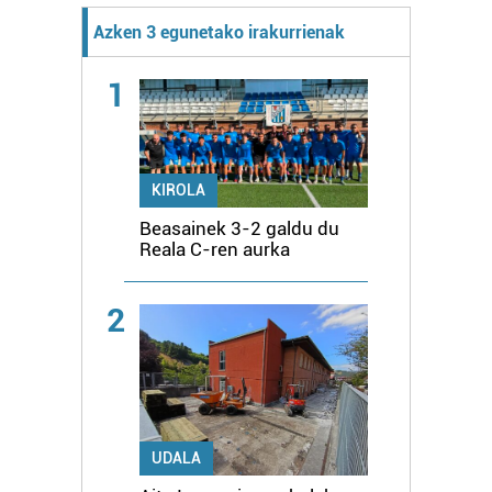
Azken 3 egunetako irakurrienak
1
KIROLA
Beasainek 3-2 galdu du
Reala C-ren aurka
2
UDALA