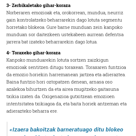
3- Zerbikaletako gihar-koraza
Norberaren emozioak eta, orokorrean, mundua, neurriz
gain kontrolatzeko beharrarekin dago lotuta segmentu
horretako blokeoa. Gure barne munduan zein kanpoko
munduan sor daitezkeen ustekabeen aurrean defentsa
jarrera bat izateko beharrarekin dago lotua.
4- Toraxeko gihar-koraza
Kanpoko munduarekin lotuta sortzen zaizkigun
emozioak sentitzen ditugu toraxean. Toraxaren funtzioa
da emozio horiekin harremanean jartzea eta adieraztea.
Baina funtzio hori oztopatzen denean, arnasa oso
azalekoa bihurtzen da eta airea mugitzeko gaitasuna
txikia izaten da. Oxigenazioa gutxitzean emozioen
intentsitatea txikiagoa da, eta baita horiek antzeman eta
adierazteko beharra ere.
«Izaera bakoitzak barneratuago ditu blokeo