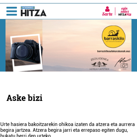
Sartu
Aske bizi
Urte hasiera bakoitzarekin ohikoa izaten da atzera eta aurrera
begira jartzea. Atzera begira jarri eta errepaso egiten dugu,
bukatu berri den urteko
...