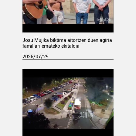
Josu Mujika biktima aitortzen duen agiria
familiari emateko ekitaldia
2026/07/29