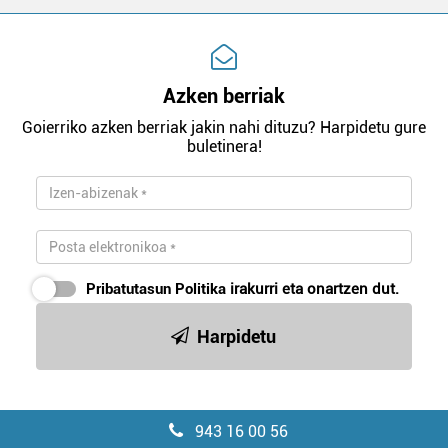
Azken berriak
Goierriko azken berriak jakin nahi dituzu? Harpidetu gure
buletinera!
Pribatutasun Politika
irakurri eta onartzen dut.
Harpidetu
943 16 00 56