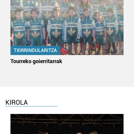
TXIRRINDULARITZA
Tourreko goierritarrak
KIROLA