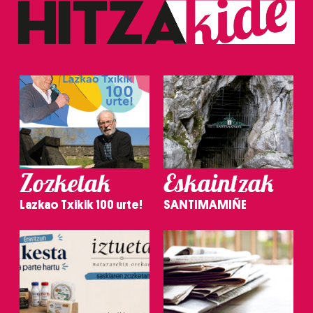
Zozketak
Eskaintzak
Lazkao Txikik 100 urte!
SANTIMAMIÑE