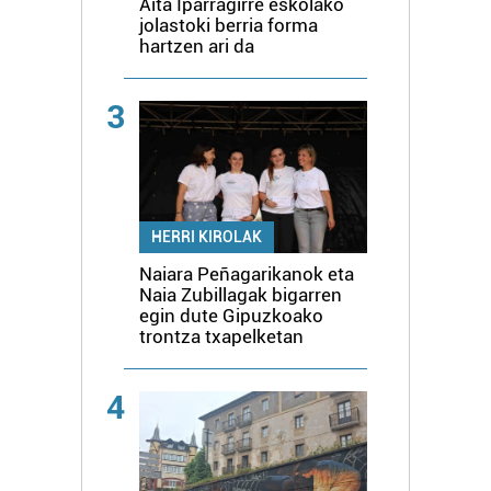
Aita Iparragirre eskolako
jolastoki berria forma
hartzen ari da
3
HERRI KIROLAK
Naiara Peñagarikanok eta
Naia Zubillagak bigarren
egin dute Gipuzkoako
trontza txapelketan
4