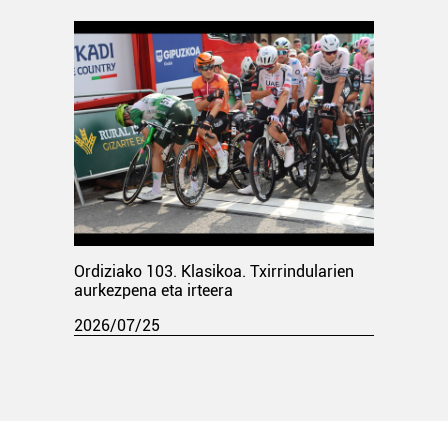
Ordiziako 103. Klasikoa. Txirrindularien
aurkezpena eta irteera
2026/07/25