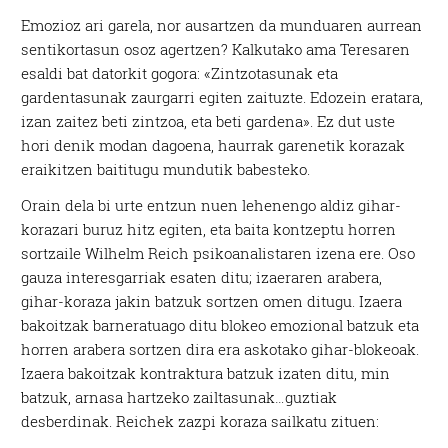
Emozioz ari garela, nor ausartzen da munduaren aurrean
sentikortasun osoz agertzen? Kalkutako ama Teresaren
esaldi bat datorkit gogora: «Zintzotasunak eta
gardentasunak zaurgarri egiten zaituzte. Edozein eratara,
izan zaitez beti zintzoa, eta beti gardena». Ez dut uste
hori denik modan dagoena, haurrak garenetik korazak
eraikitzen baititugu mundutik babesteko.
Orain dela bi urte entzun nuen lehenengo aldiz gihar-
korazari buruz hitz egiten, eta baita kontzeptu horren
sortzaile Wilhelm Reich psikoanalistaren izena ere. Oso
gauza interesgarriak esaten ditu; izaeraren arabera,
gihar-koraza jakin batzuk sortzen omen ditugu. Izaera
bakoitzak barneratuago ditu blokeo emozional batzuk eta
horren arabera sortzen dira era askotako gihar-blokeoak.
Izaera bakoitzak kontraktura batzuk izaten ditu, min
batzuk, arnasa hartzeko zailtasunak…guztiak
desberdinak. Reichek zazpi koraza sailkatu zituen: