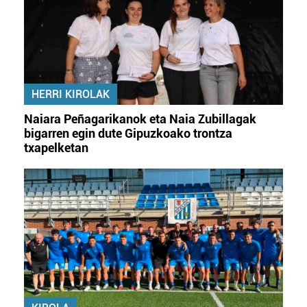
HERRI KIROLAK
Naiara Peñagarikanok eta Naia Zubillagak
bigarren egin dute Gipuzkoako trontza
txapelketan