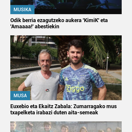
MUSIKA
Odik berria ezagutzeko aukera 'KimiK' eta
'Amaaaa!' abestiekin
MUSA
Euxebio eta Ekaitz Zabala: Zumarragako mus
txapelketa irabazi duten aita-semeak