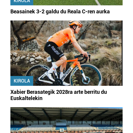
KIROLA
Beasainek 3-2 galdu du Reala C-ren aurka
KIROLA
Xabier Berasategik 2028ra arte berritu du
Euskaltelekin