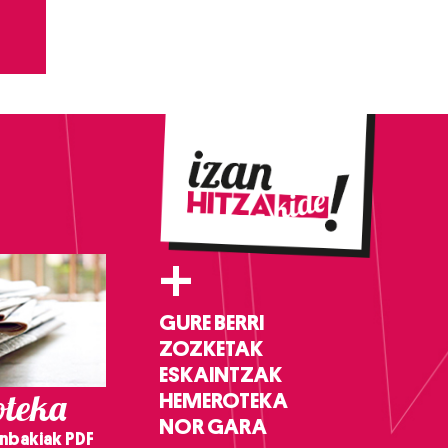
+
GURE BERRI
ZOZKETAK
ESKAINTZAK
teka
HEMEROTEKA
NOR GARA
nbakiak PDF