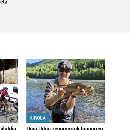
eta
k
KIROLA
bilaldia
Unai Urkia zegamarrak laugarren