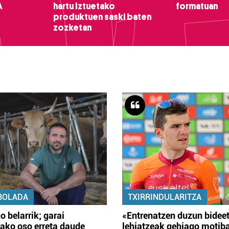
A
hartu Iztuetako
formatuan
produktuen saski baten
zozketan
BOLADA
TXIRRINDULARITZA
o belarrik; garai
«Entrenatzen duzun bidee
ako oso erreta daude
lehiatzeak gehiago motib