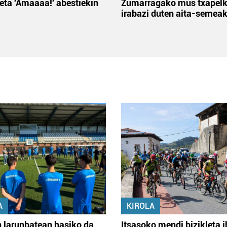
 eta 'Amaaaa!' abestiekin
Zumarragako mus txapelk
irabazi duten aita-semea
A
KIROLA
 larunbatean hasiko da
Itsasoko mendi bizikleta i