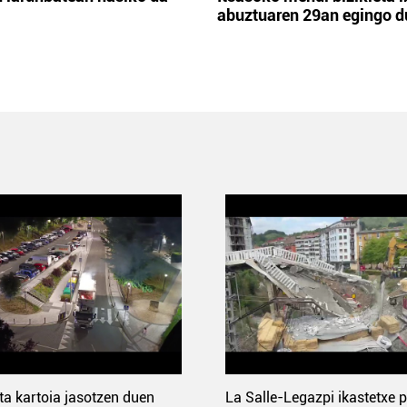
abuztuaren 29an egingo d
ta kartoia jasotzen duen
La Salle-Legazpi ikastetxe 