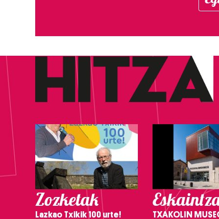
Zozketak
Eskaintz
Lazkao Txikik 100 urte!
TXAKOLIN MUSE