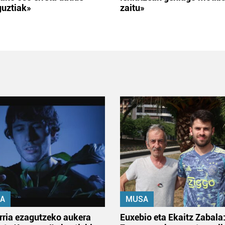
guztiak»
zaitu»
A
MUSA
rria ezagutzeko aukera
Euxebio eta Ekaitz Zabala