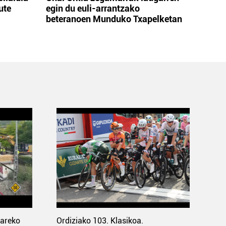
ute
egin du euli-arrantzako
beteranoen Munduko Txapelketan
pareko
Ordiziako 103. Klasikoa.