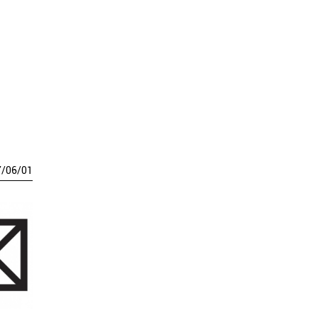
7
/
06
/
01