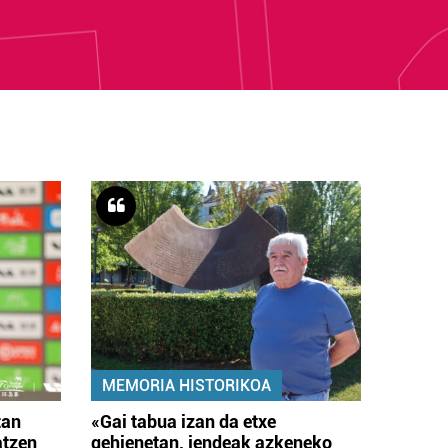
MEMORIA HISTORIKOA
tan
«Gai tabua izan da etxe
atzen
gehienetan, jendeak azkeneko