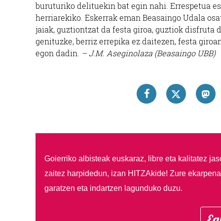
buruturiko delituekin bat egin nahi. Errespetua e
herriarekiko. Eskerrak eman Beasaingo Udala osat
jaiak, guztiontzat da festa giroa, guztiok disfruta
genituzke, berriz errepika ez daitezen, festa giro
egon dadin.
– J.M. Aseginolaza (Beasaingo UBB)
Goierriko albisteak euskaraz, libre eta kalitatez ja
zaitez harpidedun, izan HITZAkide!
Zure ekarpenar
garatzen eta indartzen lagunduko duzu.
Eg