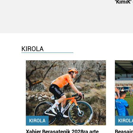
'KimiK'
KIROLA
KIROLA
KIROL
Xabier Berasategik 2028ra arte
Beasain