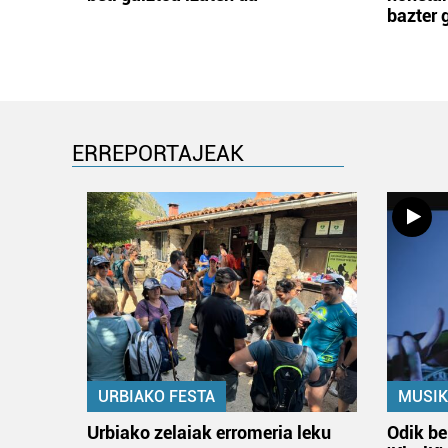
bazter 
ERREPORTAJEAK
URBIAKO FESTA
MUSIK
Urbiako zelaiak erromeria leku
Odik be