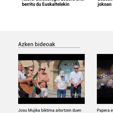
berritu du Euskaltelekin
jokoan
Azken bideoak
Josu Mujika biktima aitortzen duen
Papera e