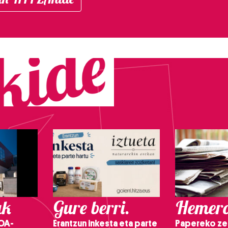
ak
Gure berri.
Hemero
OA-
Erantzun inkesta eta parte
Papereko ze