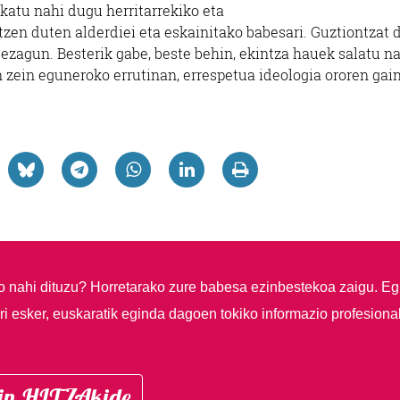
skatu nahi dugu herritarrekiko eta
zen duten alderdiei eta eskainitako babesari. Guztiontzat d
 dezagun. Besterik gabe, beste behin, ekintza hauek salatu n
an zein eguneroko errutinan, errespetua ideologia ororen gai
so nahi dituzu?
Horretarako zure babesa ezinbestekoa zaigu. Eg
i esker, euskaratik eginda dagoen tokiko informazio profesiona
in HITZAkide