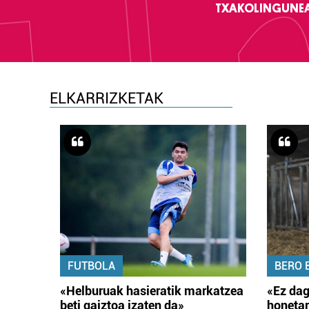
TXAKOLINGUNE
ELKARRIZKETAK
FUTBOLA
BERO 
«Helburuak hasieratik markatzea
«Ez dag
beti gaiztoa izaten da»
honetar