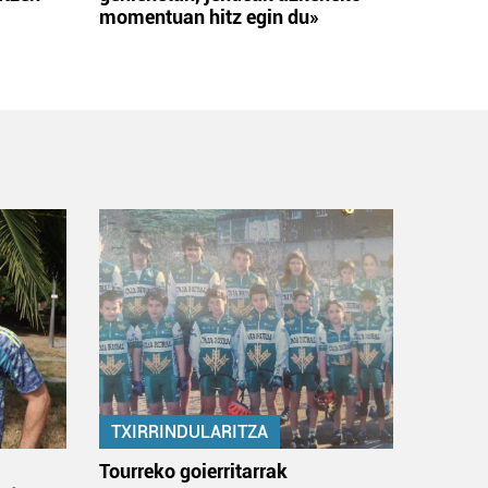
momentuan hitz egin du»
TXIRRINDULARITZA
:
Tourreko goierritarrak