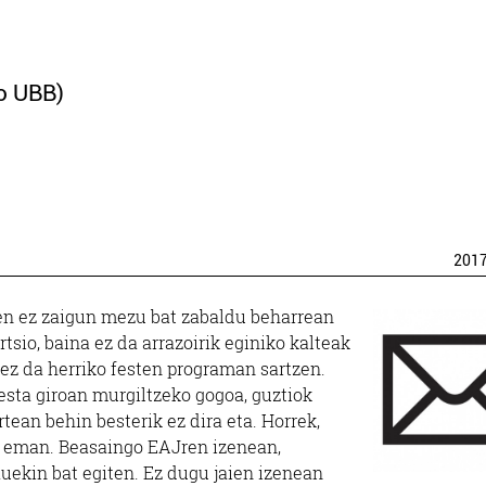
o UBB)
201
en ez zaigun mezu bat zabaldu beharrean
rtsio, baina ez da arrazoirik eginiko kalteak
a ez da herriko festen programan sartzen.
festa giroan murgiltzeko gogoa, guztiok
rtean behin besterik ez dira eta. Horrek,
k eman. Beasaingo EAJren izenean,
uekin bat egiten. Ez dugu jaien izenean