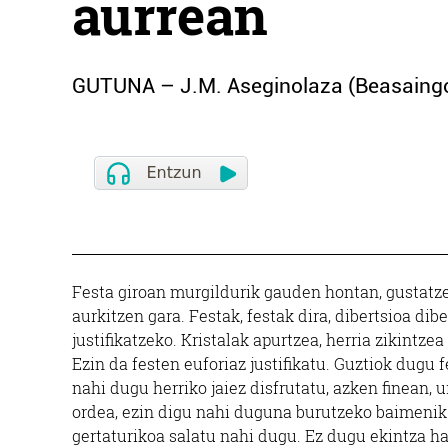
aurrean
GUTUNA – J.M. Aseginolaza (Beasaing
Festa giroan murgildurik gauden hontan, gustatz
aurkitzen gara. Festak, festak dira, dibertsioa dibe
justifikatzeko. Kristalak apurtzea, herria zikintze
Ezin da festen euforiaz justifikatu. Guztiok dugu 
nahi dugu herriko jaiez disfrutatu, azken finean, u
ordea, ezin digu nahi duguna burutzeko baimeni
gertaturikoa salatu nahi dugu. Ez dugu ekintza ha