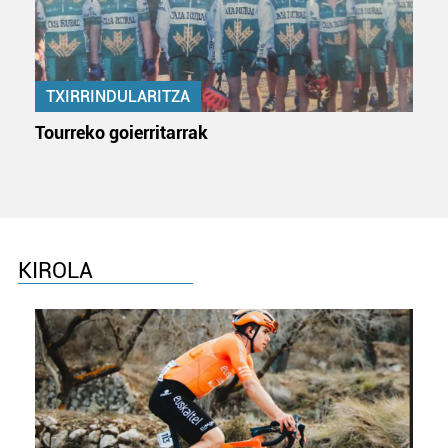
TXIRRINDULARITZA
Tourreko goierritarrak
KIROLA