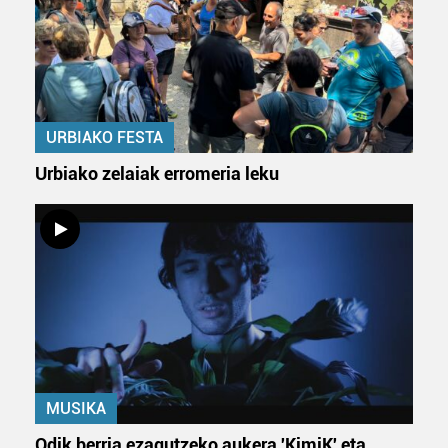
URBIAKO FESTA
Urbiako zelaiak erromeria leku
MUSIKA
Odik berria ezagutzeko aukera 'KimiK' eta