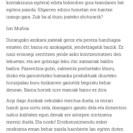
kontakizuna egitera) edota bolondres gisa txandaren bat
egitera joanda. 53garren edizio honetan ere hantxe
izango gara. Zuk ba al duzu joateko ohiturarik?
Ion Muñoa
Durangoko azokara joateak geroz eta pereza handiagoa
ematen dit; baina ez azokagatik, jendetzagatik baizik. Ez
naiz erosoegi sentitzen jende asko kontzentratzen den
lekuetan; eta are gutxiago leku itxi xamarrak baldin
badira. Pazientzia gutxi, salmenta postuetako liburu,
disko eta gainontzeko hamaika produktuak ikusteko
hiruzpalau buru-bizkarren gainetik begiratu behar
denean. Baina horiek nire maniak baino ez dira.
Argi dago Azokak sekulako meritua duela; ia mirari
handi gisa sortu zela, ikaragarri garatu dela eta dimentsio
nahiz kalitatez egun denak ere aitorpen zintzoena
merezi duela. Eta noski! Errekonozimendu esker
onekoena eman behar zaiela hainbeste lan egiten duten