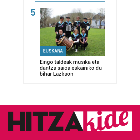
5
EUSKARA
Eingo taldeak musika eta
dantza saioa eskainiko du
bihar Lazkaon