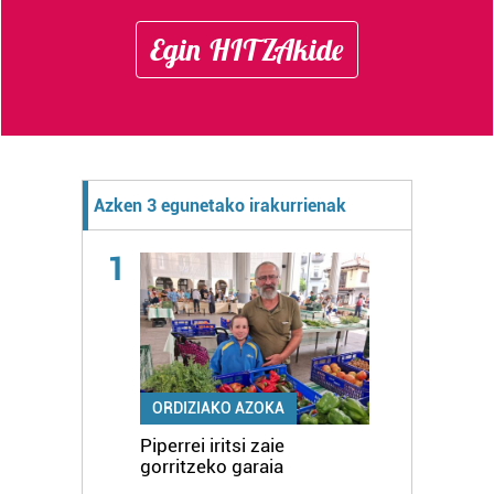
Egin HITZAkide
Azken 3 egunetako irakurrienak
1
ORDIZIAKO AZOKA
Piperrei iritsi zaie
gorritzeko garaia