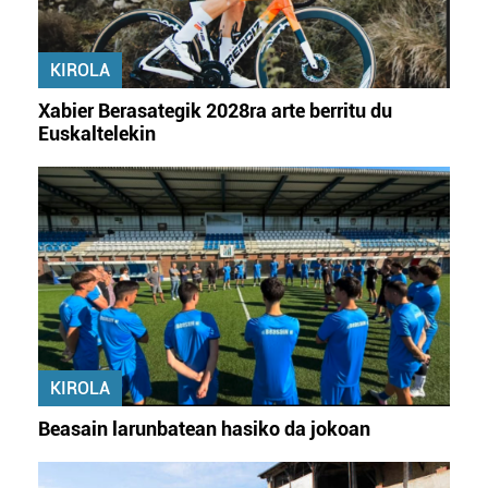
KIROLA
Xabier Berasategik 2028ra arte berritu du
Euskaltelekin
KIROLA
Beasain larunbatean hasiko da jokoan