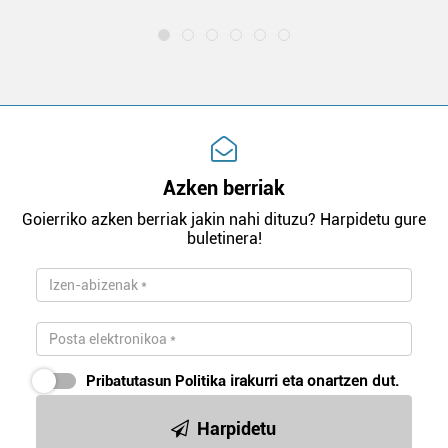
Azken berriak
Goierriko azken berriak jakin nahi dituzu? Harpidetu gure
buletinera!
Pribatutasun Politika
irakurri eta onartzen dut.
Harpidetu