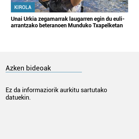
KIROLA
Unai Urkia zegamarrak laugarren egin du euli-
arrantzako beteranoen Munduko Txapelketan
Azken bideoak
Ez da informaziorik aurkitu sartutako
datuekin.