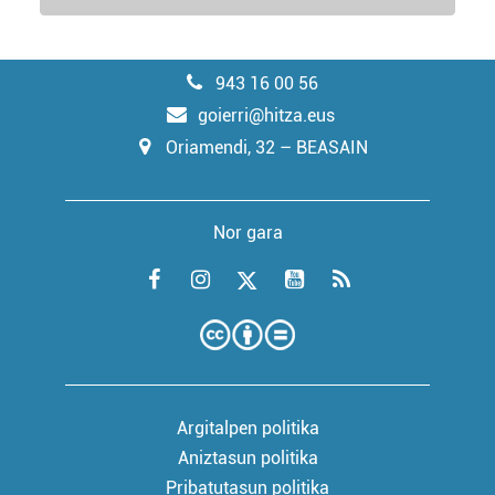
943 16 00 56
goierri@hitza.eus
Oriamendi, 32 – BEASAIN
Nor gara
Argitalpen politika
Aniztasun politika
Pribatutasun politika