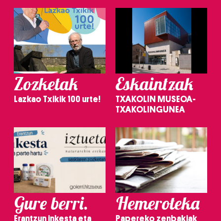
Zozketak
Eskaintzak
Lazkao Txikik 100 urte!
TXAKOLIN MUSEOA-
TXAKOLINGUNEA
Gure berri.
Hemeroteka
Erantzun inkesta eta
Papereko zenbakiak