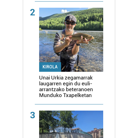
2
KIROLA
Unai Urkia zegamarrak
laugarren egin du euli-
arrantzako beteranoen
Munduko Txapelketan
3