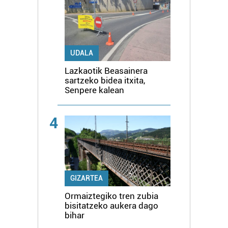
UDALA
Lazkaotik Beasainera
sartzeko bidea itxita,
Senpere kalean
4
GIZARTEA
Ormaiztegiko tren zubia
bisitatzeko aukera dago
bihar