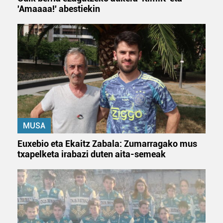
'Amaaaa!' abestiekin
MUSA
Euxebio eta Ekaitz Zabala: Zumarragako mus
txapelketa irabazi duten aita-semeak