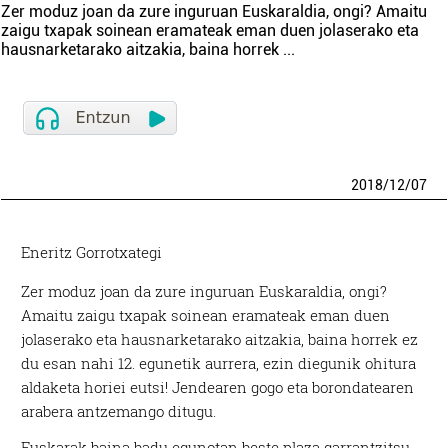
Zer moduz joan da zure inguruan Euskaraldia, ongi? Amaitu
zaigu txapak soinean eramateak eman duen jolaserako eta
hausnarketarako aitzakia, baina horrek
...
2018
/
12
/
07
Eneritz Gorrotxategi
Zer moduz joan da zure inguruan Euskaraldia, ongi?
Amaitu zaigu txapak soinean eramateak eman duen
jolaserako eta hausnarketarako aitzakia, baina horrek ez
du esan nahi 12. egunetik aurrera, ezin diegunik ohitura
aldaketa horiei eutsi! Jendearen gogo eta borondatearen
arabera antzemango ditugu.
Euskarak baina badu egunotan beste plaza garrantzitsu