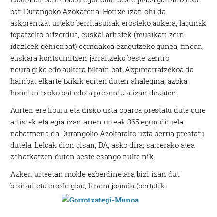
bat: Durangoko Azokarena. Horixe izan ohi da
askorentzat urteko berritasunak erosteko aukera, lagunak
topatzeko hitzordua, euskal artistek (musikari zein
idazleek gehienbat) egindakoa ezagutzeko gunea, finean,
euskara kontsumitzen jarraitzeko beste zentro
neuralgiko edo aukera bikain bat. Azpimarratzekoa da
hainbat elkarte txikik egiten duten ahalegina, azoka
honetan txoko bat edota presentzia izan dezaten.
Aurten ere liburu eta disko uzta oparoa prestatu dute gure
artistek eta egia izan arren urteak 365 egun dituela,
nabarmena da Durangoko Azokarako uzta berria prestatu
dutela. Leloak dion gisan, DA, asko dira; sarrerako atea
zeharkatzen duten beste esango nuke nik.
Azken urteetan molde ezberdinetara bizi izan dut:
bisitari eta erosle gisa,
lanera joanda (bertatik