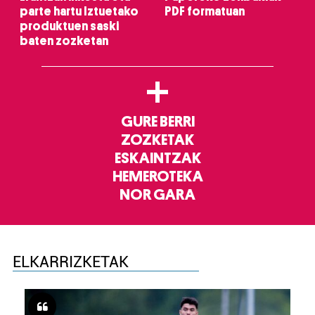
parte hartu Iztuetako
PDF formatuan
produktuen saski
baten zozketan
+
GURE BERRI
ZOZKETAK
ESKAINTZAK
HEMEROTEKA
NOR GARA
ELKARRIZKETAK