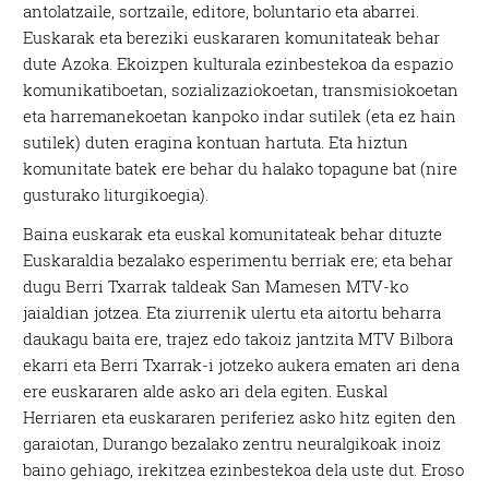
antolatzaile, sortzaile, editore, boluntario eta abarrei.
Euskarak eta bereziki euskararen komunitateak behar
dute Azoka. Ekoizpen kulturala ezinbestekoa da espazio
komunikatiboetan, sozializaziokoetan, transmisiokoetan
eta harremanekoetan kanpoko indar sutilek (eta ez hain
sutilek) duten eragina kontuan hartuta. Eta hiztun
komunitate batek ere behar du halako topagune bat (nire
gusturako liturgikoegia).
Baina euskarak eta euskal komunitateak behar dituzte
Euskaraldia bezalako esperimentu berriak ere; eta behar
dugu Berri Txarrak taldeak San Mamesen MTV-ko
jaialdian jotzea. Eta ziurrenik ulertu eta aitortu beharra
daukagu baita ere, trajez edo takoiz jantzita MTV Bilbora
ekarri eta Berri Txarrak-i jotzeko aukera ematen ari dena
ere euskararen alde asko ari dela egiten. Euskal
Herriaren eta euskararen periferiez asko hitz egiten den
garaiotan, Durango bezalako zentru neuralgikoak inoiz
baino gehiago, irekitzea ezinbestekoa dela uste dut. Eroso