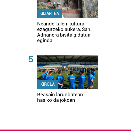
GIZARTEA
Neandertalen kultura
ezagutzeko aukera, San
Adrianera bisita gidatua
eginda
5
KIROLA
Beasain larunbatean
hasiko da jokoan