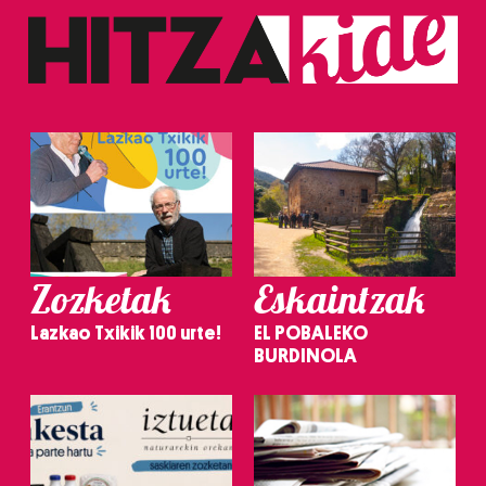
Zozketak
Eskaintzak
Lazkao Txikik 100 urte!
EL POBALEKO
BURDINOLA