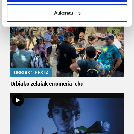
ERREPORTAJEAK
meters
Aukeratu
Identify your device by actively scanning it for
specific characteristics (fingerprinting)
Find out more about how your personal data is processed
and set your preferences in the
details section
.
Guk eta gure bazkideek zure datu pertsonalak
prozesatzen ditugu, zure IP zenbakia, besteak beste,
teknologia erabiliz, cookieak adibidez, iragarki eta eduki
pertsonalizatuak eskaintzeko, iragarkiak eta edukia
URBIAKO FESTA
neurtzeko, jendeari buruzko informazioa biltzeko eta
Urbiako zelaiak erromeria leku
produktuak garatzeko. Zure datuak nork eta zertarako
erabiltzen dituen hauta dezakezu.
Bazkide batzuek ez dizute baimenik eskatzen, eta beren
interes komertzial legitimoetan babesten dira. Ikusi gure
bazkideen zerrenda, beren ustez zein helburutarako
duten interes legitimoa eta horren aurka nola egin