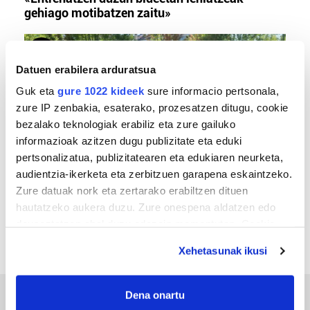
gehiago motibatzen zaitu»
Datuen erabilera arduratsua
Guk eta
gure 1022 kideek
sure informacio pertsonala,
zure IP zenbakia, esaterako, prozesatzen ditugu, cookie
bezalako teknologiak erabiliz eta zure gailuko
informazioak azitzen dugu publizitate eta eduki
pertsonalizatua, publizitatearen eta edukiaren neurketa,
audientzia-ikerketa eta zerbitzuen garapena eskaintzeko.
MEMORIA HISTORIKOA
Zure datuak nork eta zertarako erabiltzen dituen
«Gai tabua izan da etxe gehienetan, jendeak
hautatzeko aukera duzu. Zure onespena aldatzen edo
azkeneko momentuan hitz egin du»
deuseztatzen ahal duzu edozein momentutan, Cookie
deklaraziotik edo Privacy triggerean klikatuz.
Xehetasunak ikusi
If you allow, we would also like to:
Collect information about your geographical
Dena onartu
location which can be accurate to within several