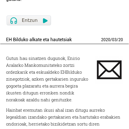
EH Bilduko alkate eta hautetsiak
2020
/
03
/
20
Gutun hau sinatzen dugunok, Enirio
Aralarko Mankomunitateko zortzi
ordezkarik eta eskualdeko EHBilduko
zinegotziok, azken gertakarien inguruko
gogoeta plazaratu eta aurrera begira
ikusten ditugun erronken nondik
norakoak azaldu nahi genituzke.
Hainbat eremutan ikusi ahal izan ditugu aurreko
legealdian izandako gertakarien eta hartutako erabakien
ondorioak, herrietako bizikidetzan sortu diren