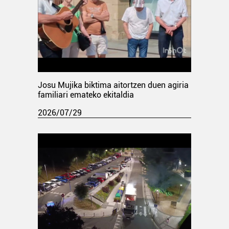
Josu Mujika biktima aitortzen duen agiria
familiari emateko ekitaldia
2026/07/29