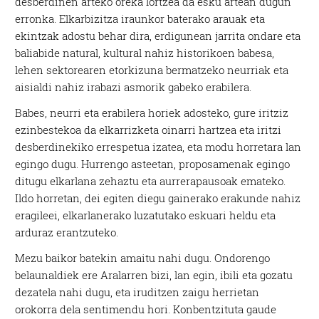
desberdinen arteko oreka lortzea da esku artean dugun
erronka. Elkarbizitza iraunkor baterako arauak eta
ekintzak adostu behar dira, erdigunean jarrita ondare eta
baliabide natural, kultural nahiz historikoen babesa,
lehen sektorearen etorkizuna bermatzeko neurriak eta
aisialdi nahiz irabazi asmorik gabeko erabilera.
Babes, neurri eta erabilera horiek adosteko, gure iritziz
ezinbestekoa da elkarrizketa oinarri hartzea eta iritzi
desberdinekiko errespetua izatea, eta modu horretara lan
egingo dugu. Hurrengo asteetan, proposamenak egingo
ditugu elkarlana zehaztu eta aurrerapausoak emateko.
Ildo horretan, dei egiten diegu gainerako erakunde nahiz
eragileei, elkarlanerako luzatutako eskuari heldu eta
arduraz erantzuteko.
Mezu baikor batekin amaitu nahi dugu. Ondorengo
belaunaldiek ere Aralarren bizi, lan egin, ibili eta gozatu
dezatela nahi dugu, eta iruditzen zaigu herrietan
orokorra dela sentimendu hori. Konbentzituta gaude