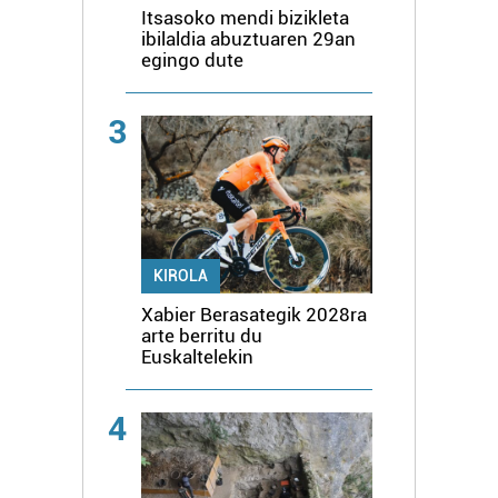
Itsasoko mendi bizikleta
ibilaldia abuztuaren 29an
egingo dute
3
KIROLA
Xabier Berasategik 2028ra
arte berritu du
Euskaltelekin
4