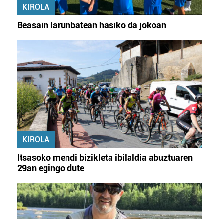
KIROLA
Beasain larunbatean hasiko da jokoan
KIROLA
Itsasoko mendi bizikleta ibilaldia abuztuaren
29an egingo dute