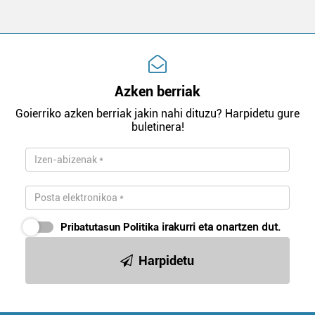
Azken berriak
Goierriko azken berriak jakin nahi dituzu? Harpidetu gure
buletinera!
Pribatutasun Politika
irakurri eta onartzen dut.
Harpidetu