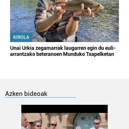
KIROLA
Unai Urkia zegamarrak laugarren egin du euli-
arrantzako beteranoen Munduko Txapelketan
Azken bideoak