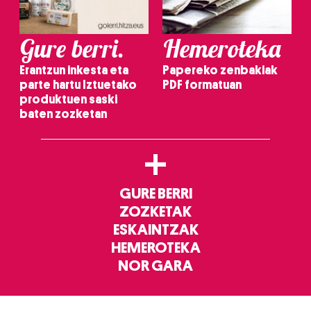
Gure berri.
Hemeroteka
Erantzun inkesta eta
Papereko zenbakiak
parte hartu Iztuetako
PDF formatuan
produktuen saski
baten zozketan
+
GURE BERRI
ZOZKETAK
ESKAINTZAK
HEMEROTEKA
NOR GARA