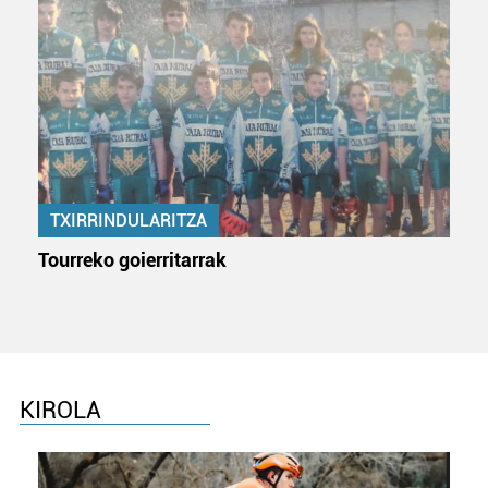
TXIRRINDULARITZA
Tourreko goierritarrak
KIROLA