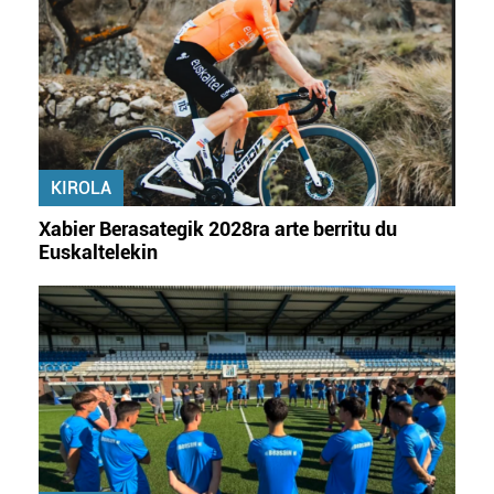
KIROLA
Xabier Berasategik 2028ra arte berritu du
Euskaltelekin