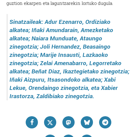
guztion ekarpen eta laguntzarekin lortuko dugula.
Sinatzaileak: Adur Ezenarro, Ordiziako
alkatea; Iñaki Amundarain, Amezketako
alkatea; Naiara Munduate, Ataungo
zinegotzia; Joli Hernandez, Beasaingo
zinegotzia; Marije Insausti, Lazkaoko
zinegotzia; Zelai Amenabarro, Legorretako
alkatea; Beñat Diaz, Ikaztegietako zinegotzia;
Iñaki Aizpuru, Itsasondoko alkatea; Xabi
Lekue, Orendaingo zinegotzia, eta Xabier
Irastorza, Zaldibiako zinegotzia.