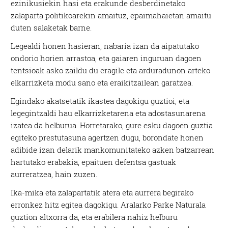
ezinikusiekin hasi eta erakunde desberdinetako
zalaparta politikoarekin amaituz, epaimahaietan amaitu
duten salaketak barne.
Legealdi honen hasieran, nabaria izan da aipatutako
ondorio horien arrastoa, eta gaiaren inguruan dagoen
tentsioak asko zaildu du eragile eta arduradunon arteko
elkarrizketa modu sano eta eraikitzailean garatzea.
Egindako akatsetatik ikastea dagokigu guztioi, eta
legegintzaldi hau elkarrizketarena eta adostasunarena
izatea da helburua. Horretarako, gure esku dagoen guztia
egiteko prestutasuna agertzen dugu, borondate honen
adibide izan delarik mankomunitateko azken batzarrean
hartutako erabakia, epaituen defentsa gastuak
aurreratzea, hain zuzen.
Ika-mika eta zalapartatik atera eta aurrera begirako
erronkez hitz egitea dagokigu. Aralarko Parke Naturala
guztion altxorra da, eta erabilera nahiz helburu