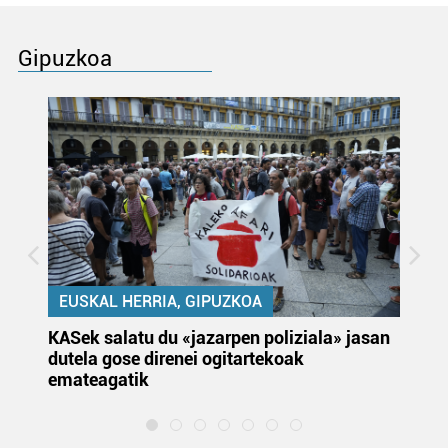
Gipuzkoa
EUSKAL HERRIA, GIPUZKOA
KASek salatu du «jazarpen poliziala» jasan
Pa
dutela gose direnei ogitartekoak
da
emateagatik
«s