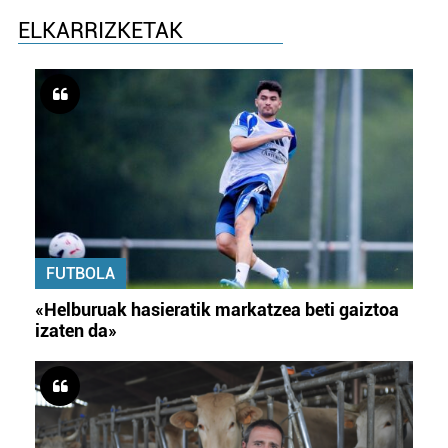
ELKARRIZKETAK
FUTBOLA
«Helburuak hasieratik markatzea beti gaiztoa
izaten da»