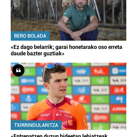
BERO BOLADA
«Ez dago belarrik; garai honetarako oso erreta
daude bazter guztiak»
TXIRRINDULARITZA
«Entrenatzen duzun bideetan lehiatzeak