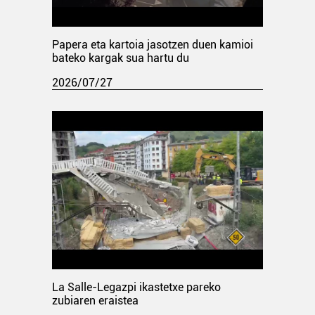
Papera eta kartoia jasotzen duen kamioi
bateko kargak sua hartu du
2026/07/27
La Salle-Legazpi ikastetxe pareko
zubiaren eraistea