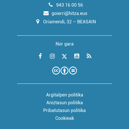
943 16 00 56
goierri@hitza.eus
Oriamendi, 32 – BEASAIN
Nor gara
Argitalpen politika
Aniztasun politika
Pribatutasun politika
Cookieak