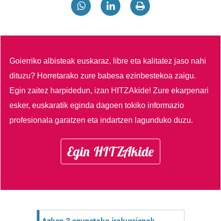
Goierriko albisteak euskaraz, libre eta kalitatez jaso nahi
dituzu?
Horretarako zure babesa ezinbestekoa zaigu.
Egin zaitez harpidedun, izan HITZAkide!
Zure ekarpenari
esker, euskaratik eginda dagoen tokiko informazio
profesionala garatzen eta indartzen lagunduko duzu.
Egin HITZAkide