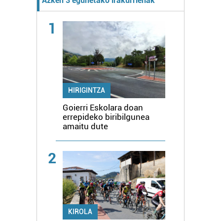
Azken 3 egunetako irakurrienak
1
HIRIGINTZA
Goierri Eskolara doan
errepideko biribilgunea
amaitu dute
2
KIROLA