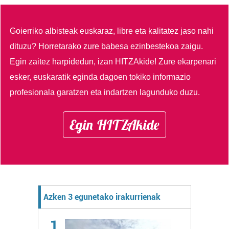
Goierriko albisteak euskaraz, libre eta kalitatez jaso nahi
dituzu?
Horretarako zure babesa ezinbestekoa zaigu.
Egin zaitez harpidedun, izan HITZAkide!
Zure ekarpenari
esker, euskaratik eginda dagoen tokiko informazio
profesionala garatzen eta indartzen lagunduko duzu.
Egin HITZAkide
Azken 3 egunetako irakurrienak
1