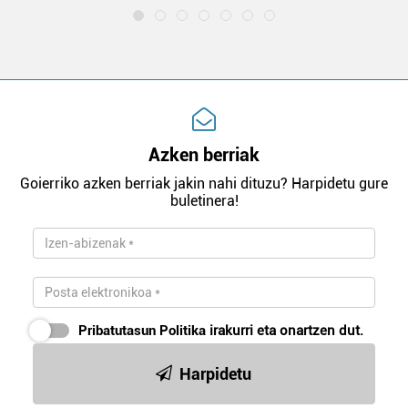
Azken berriak
Goierriko azken berriak jakin nahi dituzu? Harpidetu gure
buletinera!
Pribatutasun Politika
irakurri eta onartzen dut.
Harpidetu