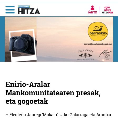
Sartu
Enirio-Aralar
Mankomunitatearen presak,
eta gogoetak
– Eleuterio Jauregi 'Makalo', Urko Galarraga eta Arantxa