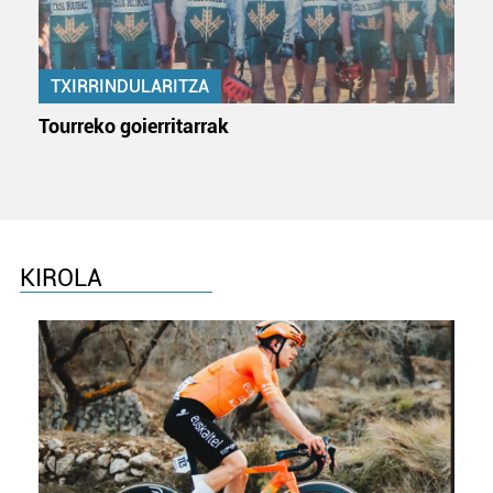
TXIRRINDULARITZA
Tourreko goierritarrak
KIROLA