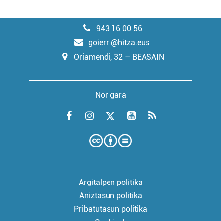
943 16 00 56
goierri@hitza.eus
Oriamendi, 32 – BEASAIN
Nor gara
Argitalpen politika
Aniztasun politika
Pribatutasun politika