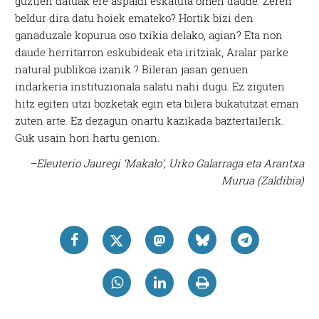
guztien datuak ere aspaldi eskatuta omen daude. Zeren
beldur dira datu hoiek emateko? Hortik bizi den
ganaduzale kopurua oso txikia delako, agian? Eta non
daude herritarron eskubideak eta iritziak, Aralar parke
natural publikoa izanik ? Bileran jasan genuen
indarkeria instituzionala salatu nahi dugu. Ez ziguten
hitz egiten utzi bozketak egin eta bilera bukatutzat eman
zuten arte. Ez dezagun onartu kazikada baztertailerik.
Guk usain hori hartu genion.
–Eleuterio Jauregi ‘Makalo’, Urko Galarraga eta Arantxa
Murua (Zaldibia)