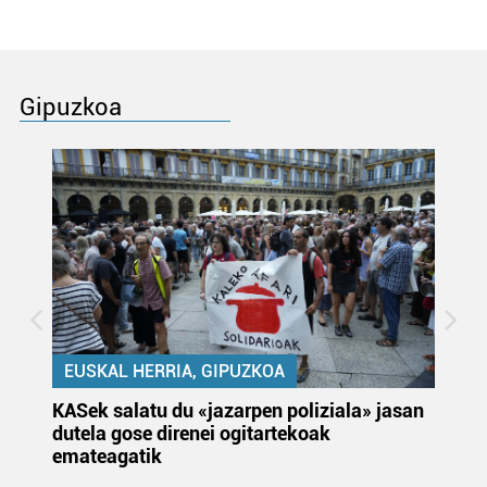
Gipuzkoa
EUSKAL HERRIA, GIPUZKOA
KASek salatu du «jazarpen poliziala» jasan
Pa
dutela gose direnei ogitartekoak
da
emateagatik
«s