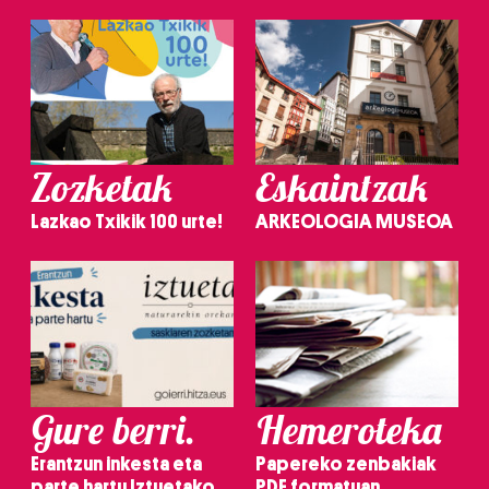
Zozketak
Eskaintzak
Lazkao Txikik 100 urte!
ARKEOLOGIA MUSEOA
Gure berri.
Hemeroteka
Erantzun inkesta eta
Papereko zenbakiak
parte hartu Iztuetako
PDF formatuan