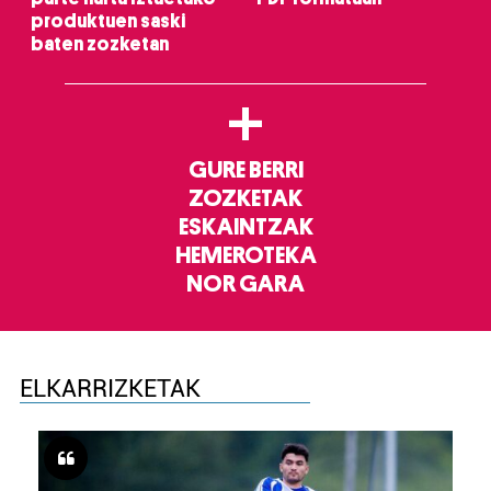
produktuen saski
baten zozketan
+
GURE BERRI
ZOZKETAK
ESKAINTZAK
HEMEROTEKA
NOR GARA
ELKARRIZKETAK