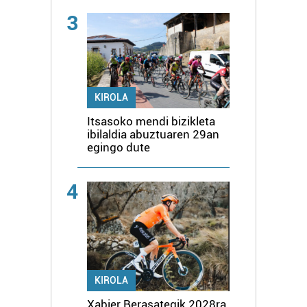
3
KIROLA
Itsasoko mendi bizikleta
ibilaldia abuztuaren 29an
egingo dute
4
KIROLA
Xabier Berasategik 2028ra