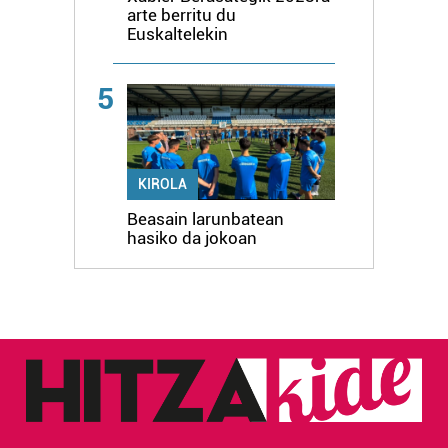
arte berritu du
Euskaltelekin
5
KIROLA
Beasain larunbatean
hasiko da jokoan