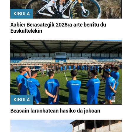
KIROLA
Xabier Berasategik 2028ra arte berritu du
Euskaltelekin
KIROLA
Beasain larunbatean hasiko da jokoan