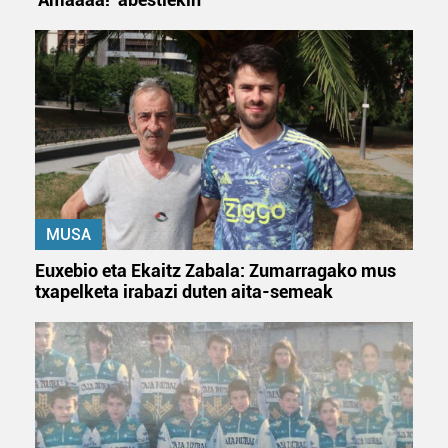
MUSA
Euxebio eta Ekaitz Zabala: Zumarragako mus
txapelketa irabazi duten aita-semeak