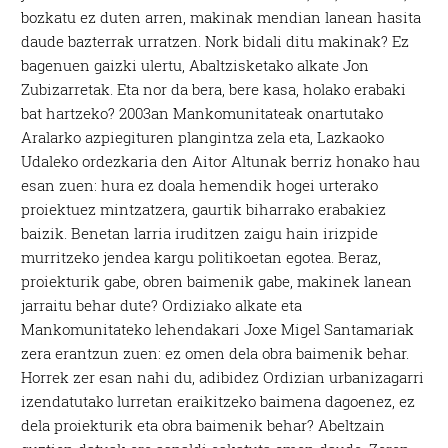
bozkatu ez duten arren, makinak mendian lanean hasita
daude bazterrak urratzen. Nork bidali ditu makinak? Ez
bagenuen gaizki ulertu, Abaltzisketako alkate Jon
Zubizarretak. Eta nor da bera, bere kasa, holako erabaki
bat hartzeko? 2003an Mankomunitateak onartutako
Aralarko azpiegituren plangintza zela eta, Lazkaoko
Udaleko ordezkaria den Aitor Altunak berriz honako hau
esan zuen: hura ez doala hemendik hogei urterako
proiektuez mintzatzera, gaurtik biharrako erabakiez
baizik. Benetan larria iruditzen zaigu hain irizpide
murritzeko jendea kargu politikoetan egotea. Beraz,
proiekturik gabe, obren baimenik gabe, makinek lanean
jarraitu behar dute? Ordiziako alkate eta
Mankomunitateko lehendakari Joxe Migel Santamariak
zera erantzun zuen: ez omen dela obra baimenik behar.
Horrek zer esan nahi du, adibidez Ordizian urbanizagarri
izendatutako lurretan eraikitzeko baimena dagoenez, ez
dela proiekturik eta obra baimenik behar? Abeltzain