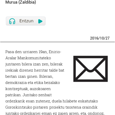
Murua (Zaldibia)
2016
/
10
/
27
Pasa den urriaren 19an, Enirio-
Aralar Mankomunitateko
juntaren bilera izan zen, bilerak
irekiak direnez herritar talde bat
bertan izan ginen. Bileran,
demokrazia eta etika bezalako
kontzeptuak, auzokoaren
patrikan. Juntako zenbait
ordezkarik esan zutenez, duela hilabete eskatutako
Goroskintxuko pistaren proiektu txostena oraindik
juntako ordezkariei eman ez zaien arren, eta, ondorioz,