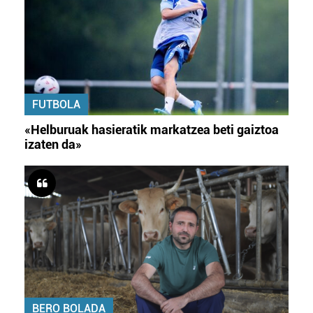
FUTBOLA
«Helburuak hasieratik markatzea beti gaiztoa
izaten da»
BERO BOLADA