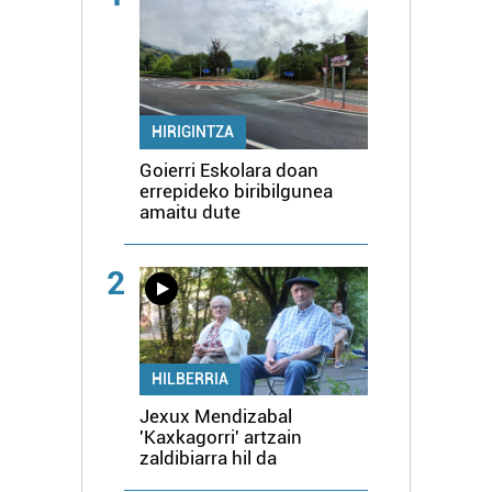
HIRIGINTZA
Goierri Eskolara doan
errepideko biribilgunea
amaitu dute
2
HILBERRIA
Jexux Mendizabal
'Kaxkagorri' artzain
zaldibiarra hil da