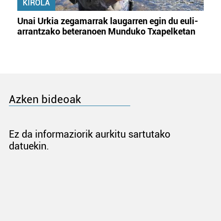
KIROLA
Unai Urkia zegamarrak laugarren egin du euli-
arrantzako beteranoen Munduko Txapelketan
Azken bideoak
Ez da informaziorik aurkitu sartutako
datuekin.