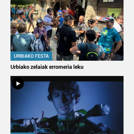
Webgune honek cookie propioak eta hirugarrenen cookie-
fitxategiak erabiltzen ditu. Zure esperientzia eta
zerbitzuak hobetzeko asmoz, cookie teknologiaz
baliatzen gara. Ohar hau onartuz gero, teknologia hori
erabiltzeko baimen esplizitua ematen diguzu.
Gehiago
irakurri
URBIAKO FESTA
Urbiako zelaiak erromeria leku