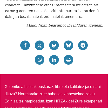
esanetan. Hazkundera ordez interesetara mugatzen ari
ez ote garenaren ustea datorkit niri burura, baina denok
dakigun bezala usteak erdi ustelak omen dira.
–Maddi Imaz. Beasaingo EH Bilduren izenean.
Goierriko albisteak euskaraz, libre eta kalitatez jaso nahi
dituzu?
Horretarako zure babesa ezinbestekoa zaigu.
Egin zaitez harpidedun, izan HITZAkide!
Zure ekarpenari