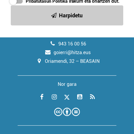
Pribatutasun Politika
irakurri eta onartzen dut.
Harpidetu
943 16 00 56
goierri@hitza.eus
Oriamendi, 32 – BEASAIN
Nor gara