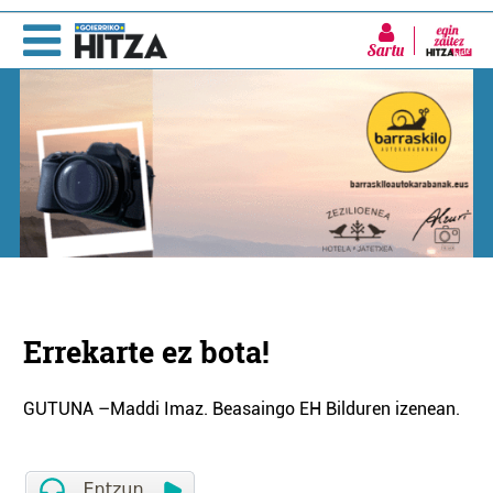
Sartu
Errekarte ez bota!
GUTUNA –Maddi Imaz. Beasaingo EH Bilduren izenean.