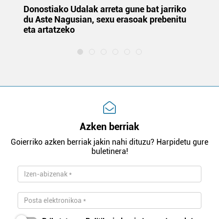
Donostiako Udalak arreta gune bat jarriko
Ur
du Aste Nagusian, sexu erasoak prebenitu
es
eta artatzeko
lu
Azken berriak
Goierriko azken berriak jakin nahi dituzu? Harpidetu gure
buletinera!