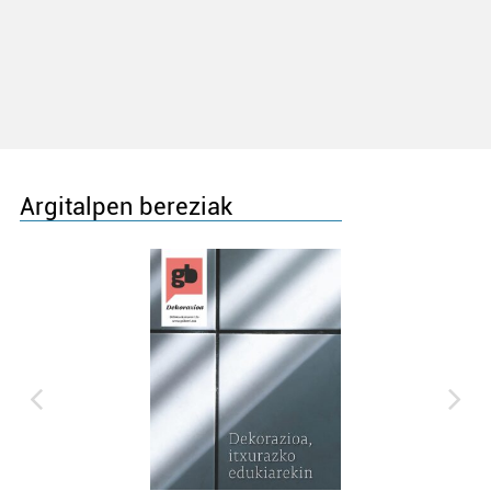
Argitalpen bereziak