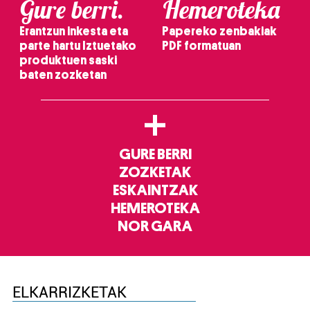
Gure berri.
Hemeroteka
Erantzun inkesta eta
Papereko zenbakiak
parte hartu Iztuetako
PDF formatuan
produktuen saski
baten zozketan
+
GURE BERRI
ZOZKETAK
ESKAINTZAK
HEMEROTEKA
NOR GARA
ELKARRIZKETAK