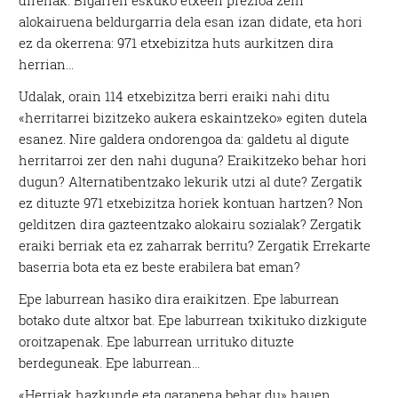
direnak. Bigarren eskuko etxeen prezioa zein
alokairuena beldurgarria dela esan izan didate, eta hori
ez da okerrena: 971 etxebizitza huts aurkitzen dira
herrian…
Udalak, orain 114 etxebizitza berri eraiki nahi ditu
«herritarrei bizitzeko aukera eskaintzeko» egiten dutela
esanez. Nire galdera ondorengoa da: galdetu al digute
herritarroi zer den nahi duguna? Eraikitzeko behar hori
dugun? Alternatibentzako lekurik utzi al dute? Zergatik
ez dituzte 971 etxebizitza horiek kontuan hartzen? Non
gelditzen dira gazteentzako alokairu sozialak? Zergatik
eraiki berriak eta ez zaharrak berritu? Zergatik Errekarte
baserria bota eta ez beste erabilera bat eman?
Epe laburrean hasiko dira eraikitzen. Epe laburrean
botako dute altxor bat. Epe laburrean txikituko dizkigute
oroitzapenak. Epe laburrean urrituko dituzte
berdeguneak. Epe laburrean…
«Herriak hazkunde eta garapena behar du» hauen