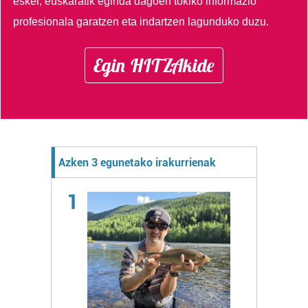
esker, euskaratik eginda dagoen tokiko informazio
profesionala garatzen eta indartzen lagunduko duzu.
Egin HITZAkide
Azken 3 egunetako irakurrienak
1