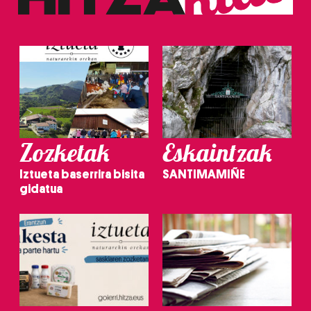
Zozketak
Eskaintzak
Iztueta baserrira bisita
SANTIMAMIÑE
gidatua