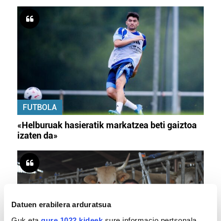
FUTBOLA
«Helburuak hasieratik markatzea beti gaiztoa
izaten da»
Datuen erabilera arduratsua
Guk eta
gure 1022 kideek
sure informacio pertsonala,