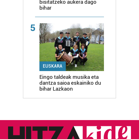
bisitatzeko aukera dago
bihar
5
EUSKARA
Eingo taldeak musika eta
dantza saioa eskainiko du
bihar Lazkaon