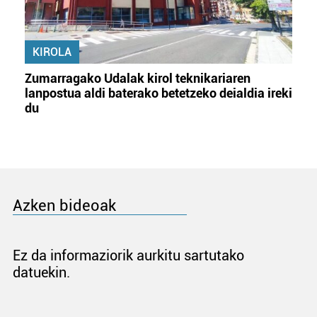
KIROLA
Zumarragako Udalak kirol teknikariaren
lanpostua aldi baterako betetzeko deialdia ireki
du
Azken bideoak
Ez da informaziorik aurkitu sartutako
datuekin.