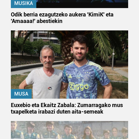
MUSIKA
Odik berria ezagutzeko aukera 'KimiK' eta
'Amaaaa!' abestiekin
MUSA
Euxebio eta Ekaitz Zabala: Zumarragako mus
txapelketa irabazi duten aita-semeak