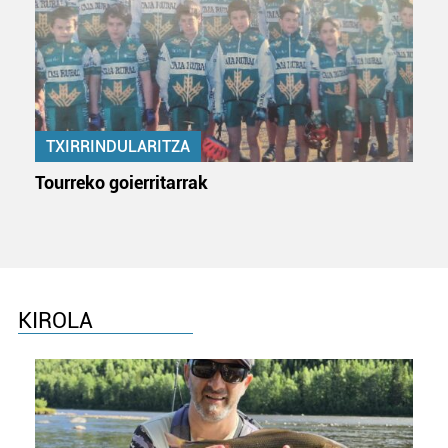
TXIRRINDULARITZA
Tourreko goierritarrak
KIROLA