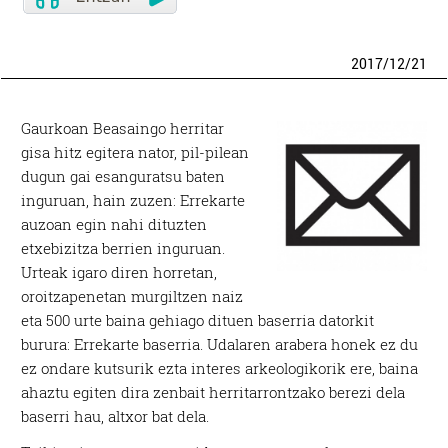
2017
/
12
/
21
Gaurkoan Beasaingo herritar
gisa hitz egitera nator, pil-pilean
dugun gai esanguratsu baten
inguruan, hain zuzen: Errekarte
auzoan egin nahi dituzten
etxebizitza berrien inguruan.
Urteak igaro diren horretan,
oroitzapenetan murgiltzen naiz
eta 500 urte baina gehiago dituen baserria datorkit
burura: Errekarte baserria. Udalaren arabera honek ez du
ez ondare kutsurik ezta interes arkeologikorik ere, baina
ahaztu egiten dira zenbait herritarrontzako berezi dela
baserri hau, altxor bat dela.