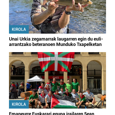
KIROLA
Unai Urkia zegamarrak laugarren egin du euli-
arrantzako beteranoen Munduko Txapelketan
KIROLA
Emaneurre Euskarari eguna irailaren 5ean