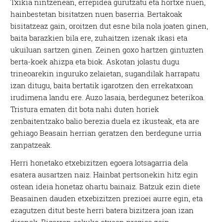
Txikia nintzenean, errepidea gurutzatu eta hortxe nuen,
hainbestetan bisitatzen nuen baserria. Bertakoak
bisitatzeaz gain, oroitzen dut esne bila nola joaten ginen,
baita barazkien bila ere, zuhaitzen izenak ikasi eta
ukuiluan sartzen ginen. Zeinen goxo hartzen gintuzten
berta-koek ahizpa eta biok. Askotan jolastu dugu
trineoarekin inguruko zelaietan, sugandilak harrapatu
izan ditugu, baita bertatik igarotzen den errekatxoan
irudimena landu ere. Auzo lasaia, berdegunez beterikoa.
Tristura ematen dit bota nahi duten horiek
zenbaitentzako balio berezia duela ez ikusteak, eta are
gehiago Beasain herrian geratzen den berdegune urria
zanpatzeak.
Herri honetako etxebizitzen egoera lotsagarria dela
esatera ausartzen naiz. Hainbat pertsonekin hitz egin
ostean ideia honetaz ohartu bainaiz. Batzuk ezin diete
Beasainen dauden etxebizitzen prezioei aurre egin, eta
ezagutzen ditut beste herri batera bizitzera joan izan