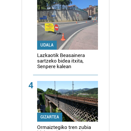
UDALA
Lazkaotik Beasainera
sartzeko bidea itxita,
Senpere kalean
4
GIZARTEA
Ormaiztegiko tren zubia